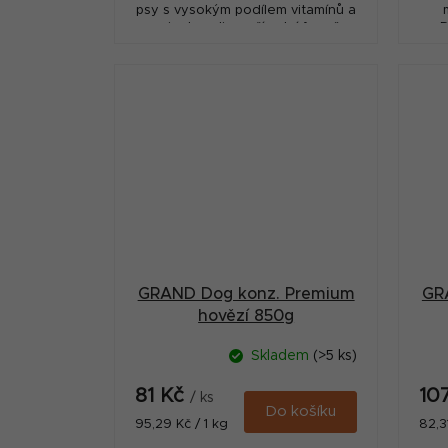
psy s vysokým podílem vitamínů a
aminokyselin v přírodní formě.
D
v
am
GRAND Dog konz. Premium
GR
hovězí 850g
Skladem
(>5 ks)
81 Kč
10
/ ks
Do košíku
Měrná
Měr
95,29 Kč / 1 kg
82,3
cena:
cena