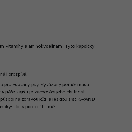
ími vitamíny a aminokyselinami. Tyto kapsičky
á i prospívá.
vo pro všechny psy
. Vyvážený poměr masa
 v páře
zajištuje zachování jeho chutnosti,
ůsobí na zdravou kůži a lesklou srst.
GRAND
nokyselin v přírodní formě.