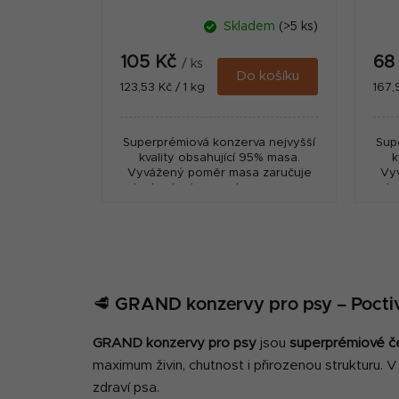
Skladem
(>5 ks)
105 Kč
68
/ ks
Do košíku
Měrná
Měr
123,53 Kč / 1 kg
167,
cena:
cena
Superprémiová konzerva nejvyšší
Sup
kvality obsahující 95% masa.
k
Vyvážený poměr masa zaručuje
Vy
plnohodnotnou potravu pro psy
pln
všech plemen.
🥩 GRAND konzervy pro psy – Poct
GRAND konzervy pro psy
jsou
superprémiové č
maximum živin, chutnost i přirozenou strukturu. 
zdraví psa.