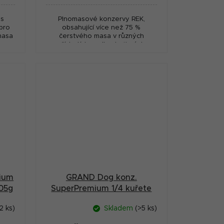
es
Plnomasové konzervy REK,
 pro
obsahující více než 75 %
masa
čerstvého masa v různých
příchutích podle chuťových
požadavků Vašeho psa.
ium
GRAND Dog konz.
405g
SuperPremium 1/4 kuřete
850g
2 ks)
Skladem
(>5 ks)