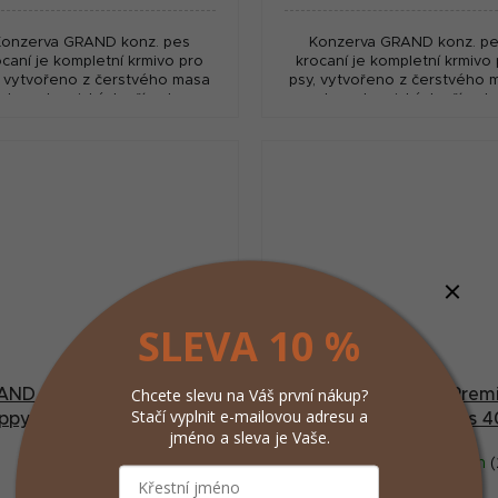
Konzerva GRAND konz. pes
Konzerva GRAND konz. p
ocaní je kompletní krmivo pro
krocaní je kompletní krmivo
, vytvořeno z čerstvého masa
psy, vytvořeno z čerstvého 
bez chemických přísad.
bez chemických přísad.
SLEVA 10 %
Chcete slevu na Váš první nákup?
AND Dog konz. Premium
GRAND Dog konz. Prem
Stačí vyplnit e-mailovou adresu a
ppy kuřecí kousky 405g
Puppy speciální směs 
jméno a sleva je Vaše.
Skladem
(>5 ks)
Skladem
(