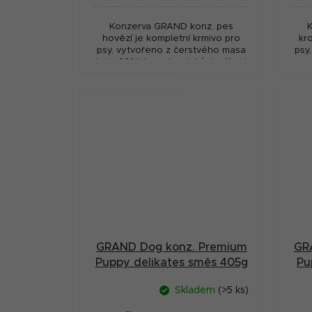
Konzerva GRAND konz. pes
hovězí je kompletní krmivo pro
kr
psy, vytvořeno z čerstvého masa
psy
(min. 60%) bez chemických přísad.
GRAND Dog konz. Premium
GR
Puppy delikates směs 405g
Pu
Skladem
(>5 ks)