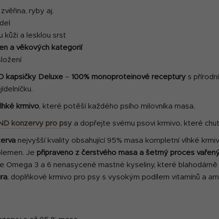
r
zvěřina, ryby aj.
v
del
k
 kůži a lesklou srst
y
en a věkových kategorií
v
složení
ý
p
 kapsičky Deluxe
–
100% monoproteinové receptury
s přírodn
i
ídelníčku.
s
u
vlhké krmivo
, které potěší každého psího milovníka masa.
D konzervy pro psy
a dopřejte svému psovi krmivo, které chutn
erva
nejvyšší kvality obsahující 95% masa
kompletní vlhké krmi
plemen.
Je
připraveno z čerstvého masa a šetrný proces vařený
je Omega 3 a 6 nenasycené mastné kyseliny, které blahodárně p
ra
, doplňkové krmivo pro psy s vysokým podílem vitamínů a ami