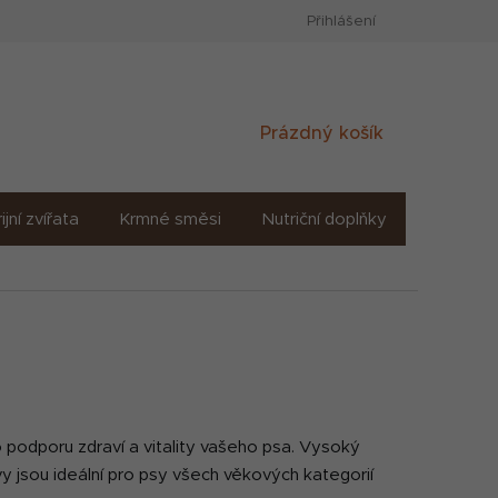
Přihlášení
Nákupní
Prázdný košík
košík
ijní zvířata
Krmné směsi
Nutriční doplňky
Sůl solné
ro podporu zdraví a vitality vašeho psa. Vysoký
y jsou ideální pro psy všech věkových kategorií