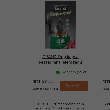
V
s
ý
t
p
r
i
a
s
n
p
n
r
í
GRAND Dog kapsa
o
p
Restaurant jelení ragú
d
300g
a
Skladem
(>5 ks)
u
n
101 Kč
10
k
/ ks
e
Do košíku
Měrná
Měr
336,67 Kč / 1 kg
336,
t
cena:
cena
l
ů
100% JELENÍ monoproteinová
Gra
receptura. Doplňkové krmivo pro