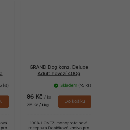
GRAND Dog konz. Deluxe
na
Adult hovězí 400g
5 ks)
Skladem
(>5 ks)
86 Kč
/ ks
ku
Do košíku
Měrná
215 Kč / 1 kg
cena:
nová
100% HOVĚZÍ monoproteinová
 pro
receptura Doplňkové krmivo pro