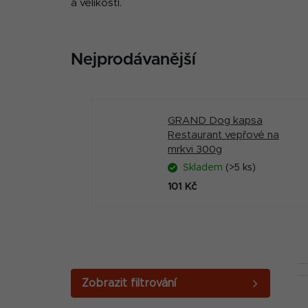
a velikostí.
Nejprodávanější
GRAND Dog kapsa
Restaurant vepřové na
mrkvi 300g
Skladem
(>5 ks)
101 Kč
P
o