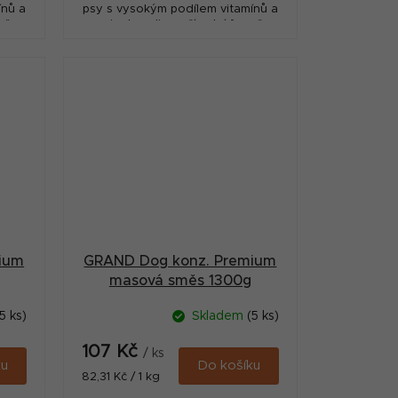
ínů a
psy s vysokým podílem vitamínů a
mě.
aminokyselin v přírodní formě.
Neobsahuje žádné chemické a
konzervační přísady, sóju...
ium
GRAND Dog konz. Premium
masová směs 1300g
5 ks)
Skladem
(5 ks)
107 Kč
/ ks
ku
Do košíku
Měrná
82,31 Kč / 1 kg
cena: