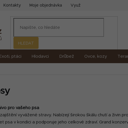
Kontakty
Moje objednávka
Využití umělé inteligence (AI)
HLEDAT
Exoti, ptáci
Hlodavci
Drůbež
Ovce, kozy
Terar
psy
mivo pro vašeho psa
jištění vyvážené stravy. Nabízejí širokou škálu chutí a živin p
et psa v kondici a podporuje jeho celkové zdraví. Grand konzerv