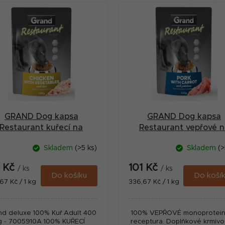
GRAND Dog kapsa
GRAND Dog kapsa
Restaurant kuřecí na
Restaurant vepřové 
zelenině 300g
mrkvi 300g
Skladem
(>5 ks)
Skladem
(>
1 Kč
101 Kč
/ ks
/ ks
Do košíku
Do koší
ná
Měrná
67 Kč / 1 kg
336,67 Kč / 1 kg
:
cena:
nd deluxe 100% Kuř.Adult 400
100% VEPŘOVÉ monoprotei
g - 7005910A 100% KUŘECÍ
receptura. Doplňkové krmivo