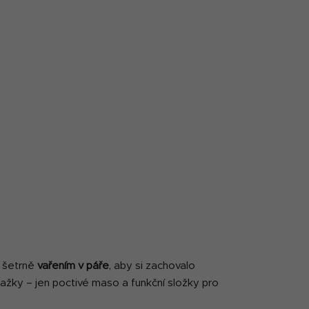
 šetrně
vařením v páře
, aby si zachovalo
ražky – jen poctivé maso a funkční složky pro