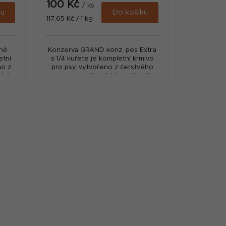
100 Kč
/ ks
ku
Do košíku
Měrná
117,65 Kč / 1 kg
cena:
ně
Konzerva GRAND konz. pes Extra
etní
s 1/4 kuřete je kompletní krmivo
no z
pro psy, vytvořeno z čerstvého
kých
masa bez chemických přísad.