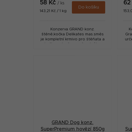
58 Kč
62
/ ks
Do košíku
Měrná
Měr
143,21 Kč / 1 kg
153,
cena:
cena
Konzerva GRAND konz.
K
štěně,kočka Delikates mas.směs
Gra
je kompletní krmivo pro štěňata a
urč
kočky, vytvořeno z čerstvého
m
masa (100%) bez chemických
přísad.
GRAND Dog konz.
SuperPremium hovězí 850g
Su