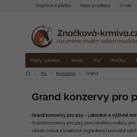
Přejít
Doprava a platba
Naše prodejna
O nás
na
obsah
Ryby, rybolov
Koně
Psi
Kočky
Domů
Psi
Konzervy
Grand
Grand konzervy pro 
Grand konzervy pro psy - Lahodné a výživné kr
Grand konzervy pro psy jsou skvělou volbou pro za
obsah masa a kvalitních ingrediencí pomáhá udrž