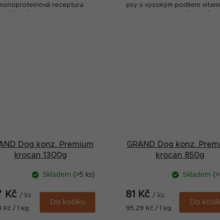
monoproteinová receptura
psy s vysokým podílem vitam
oplňkové krmivo pro psy s
aminokyselin v přírodní for
ysokým podílem vitamínů a
inokyselin v přírodní formě
AND Dog konz. Premium
GRAND Dog konz. Prem
krocan 1300g
krocan 850g
Skladem
(>5 ks)
Skladem
(>
7 Kč
81 Kč
/ ks
/ ks
Do košíku
Do koší
ná
Měrná
1 Kč / 1 kg
95,29 Kč / 1 kg
:
cena: