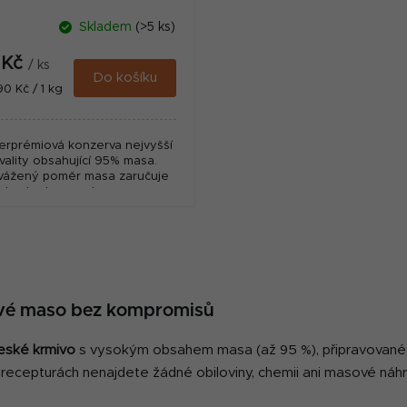
405g
Skladem
(>5 ks)
 Kč
/ ks
Do košíku
ná
90 Kč / 1 kg
:
erprémiová konzerva nejvyšší
vality obsahující 95% masa.
vážený poměr masa zaručuje
ohodnotnou potravu pro psy
všech plemen.
O
v
l
á
ivé maso bez kompromisů
d
a
eské krmivo
s vysokým obsahem masa (až 95 %), připravované
c
V recepturách nenajdete žádné obiloviny, chemii ani masové náh
í
p