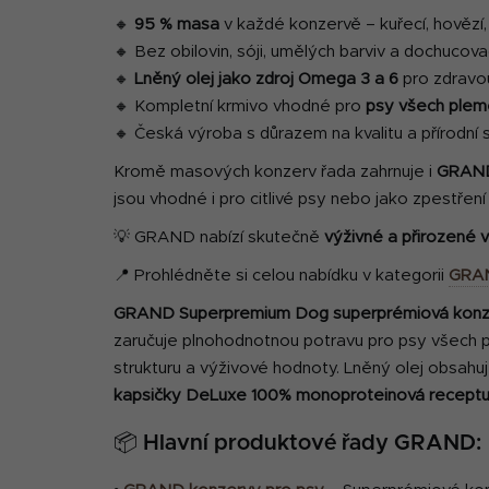
🔸
95 % masa
v každé konzervě – kuřecí, hovězí, 
🔸 Bez obilovin, sóji, umělých barviv a dochucova
🔸
Lněný olej jako zdroj Omega 3 a 6
pro zdravou
🔸 Kompletní krmivo vhodné pro
psy všech plem
🔸 Česká výroba s důrazem na kvalitu a přírodní 
Kromě masových konzerv řada zahrnuje i
GRAND
jsou vhodné i pro citlivé psy nebo jako zpestření j
💡 GRAND nabízí skutečně
výživné a přirozené 
📍 Prohlédněte si celou nabídku v kategorii
GRAN
GRAND Superpremium Dog superprémiová konz
zaručuje plnohodnotnou potravu pro psy všech 
strukturu a výživové hodnoty. Lněný olej obsahu
kapsičky DeLuxe
100% monoproteinová receptu
📦 Hlavní produktové řady GRAND: