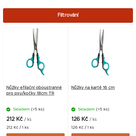
V
ý
p
i
s
p
r
Nůžky efilační oboustranné
Nůžky na kartě 16 cm
o
pro psy/kočky 18cm TR
d
Skladem
(>5 ks)
Skladem
(>5 ks)
u
k
212 Kč
126 Kč
/ ks
/ ks
t
Měrná
Měrná
212 Kč / 1 ks
126 Kč / 1 ks
cena:
cena: