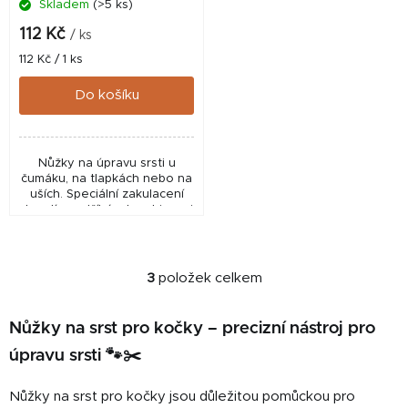
Skladem
(>5 ks)
112 Kč
/ ks
Měrná
112 Kč / 1 ks
cena:
Do košíku
Nůžky na úpravu srsti u
čumáku, na tlapkách nebo na
uších. Speciální zakulacení
dovolí prostříhávat srst i mezi
tlapkami nebo na dalších
špatně dostupných místech.
3
položek celkem
O
v
l
Nůžky na srst pro kočky – precizní nástroj pro
á
úpravu srsti 🐾✂️
d
a
Nůžky na srst pro kočky jsou důležitou pomůckou pro
c