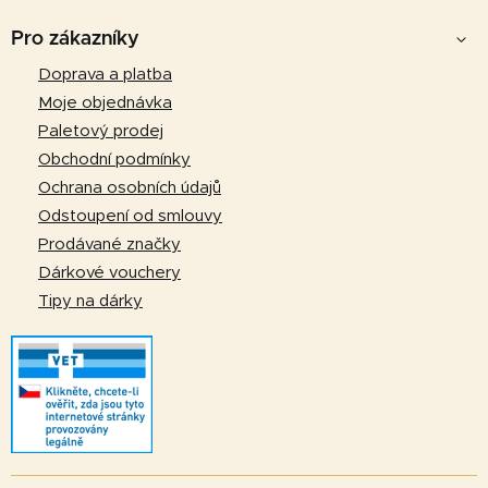
Z
á
Pro zákazníky
p
Doprava a platba
a
Moje objednávka
t
Paletový prodej
í
Obchodní podmínky
Ochrana osobních údajů
Odstoupení od smlouvy
Prodávané značky
Dárkové vouchery
Tipy na dárky