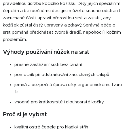
pravidelnou údržbu kočičího kožíšku. Díky jejich speciálním
í
čepelím a bezpečnému designu můžete snadno odstranit
p
zacuchané části, upravit přerostlou srst a zajistit, aby
r
v
kožíšek zůstal čistý, upravený a zdravý. Správná péče o
k
srst pomáhá předcházet tvorbě dredů, nepohodlí i kožním
y
problémům.
v
ý
Výhody používání nůžek na srst
p
i
přesné zastřižení srsti bez tahání
s
pomocník při odstraňování zacuchaných chlupů
u
jemná a bezpečná úprava díky ergonomickému tvaru
✨
vhodné pro krátkosrsté i dlouhosrsté kočky
Proč si je vybrat
kvalitní ostré čepele pro hladký střih