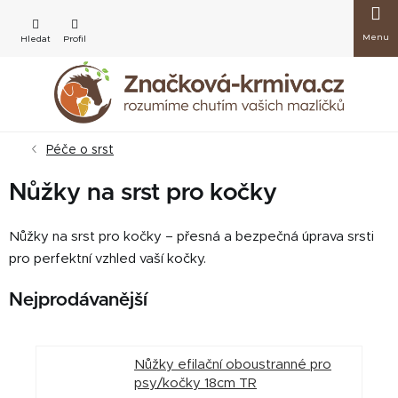
Přejít
Nákup
na
obsah
košík
Péče o srst
Nůžky na srst pro kočky
Nůžky na srst pro kočky – přesná a bezpečná úprava srsti
pro perfektní vzhled vaší kočky.
Nejprodávanější
Nůžky efilační oboustranné pro
psy/kočky 18cm TR