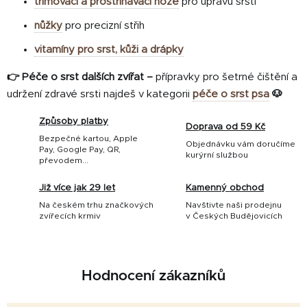
trimovací a prostřihávací nože
pro úpravu srsti
nůžky
pro precizní střih
vitamíny pro srst, kůži a drápky
👉
Péče o srst dalších zvířat
–
přípravky pro šetrné čištění a
udržení zdravé srsti najdeš v kategorii
péče o srst psa
🐶
Způsoby platby
Doprava od 59 Kč
Bezpečné kartou, Apple
Objednávku vám doručíme
Pay, Google Pay, QR,
kurýrní službou
převodem...
Již více jak 29 let
Kamenný obchod
Na českém trhu značkových
Navštivte naši prodejnu
zvířecích krmiv
v Českých Budějovicích
Hodnocení zákazníků