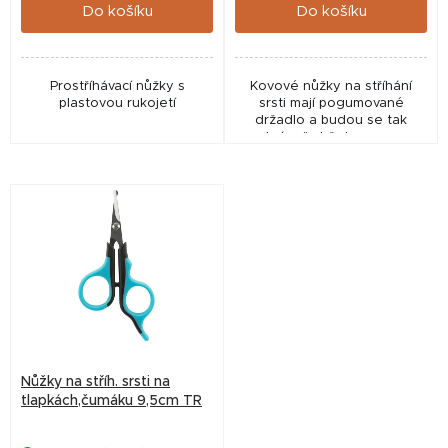
ů
Do košíku
Do košíku
Prostříhávací nůžky s
Kovové nůžky na stříhání
plastovou rukojetí
srsti mají pogumované
držadlo a budou se tak
krásně držet v ruce.
Nůžky na stříh. srsti na
tlapkách,čumáku 9,5cm TR