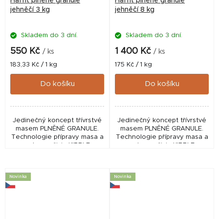
Haffit plněné granule
Haffit plněné granule
jehněčí 3 kg
jehněčí 8 kg
Skladem do 3 dní.
Skladem do 3 dní.
550 Kč
1 400 Kč
/ ks
/ ks
Měrná
Měrná
183,33 Kč / 1 kg
175 Kč / 1 kg
cena:
cena:
Do košíku
Do košíku
Jedinečný koncept třívrstvé
Jedinečný koncept třívrstvé
masem PLNĚNÉ GRANULE.
masem PLNĚNÉ GRANULE.
Technologie přípravy masa a
Technologie přípravy masa a
ochrany živin KIBBLE
ochrany živin KIBBLE
PROTECT umožňuje
PROTECT umožňuje
zpracování masové náplně
zpracování masové náplně
(66%) při nižších teplotách.
(66%) při nižších teplotách.
Novinka
Novinka
HAFFIT...
HAFFIT...