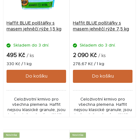
Haffit BLUE polštářky s
Haffit BLUE polštářky s
masem jehněčí rýže 1,5 kg
masem jehněčí rýže 7,5 kg
Skladem do 3 dní.
Skladem do 3 dní.
495 Kč
2 090 Kč
/ ks
/ ks
Měrná
Měrná
330 Kč / 1 kg
278,67 Kč / 1 kg
cena:
cena:
Do košíku
Do košíku
Celoživotní krmivo pro
Celoživotní krmivo pro
všechna plemena. Haffit
všechna plemena. Haffit
nejsou klasické granule, jsou
nejsou klasické granule, jsou
to čerstvě pečené polštářky
to čerstvě pečené polštářky
přeplněné masem. Haffit je
přeplněné masem. Haffit je
zcela unikátní suché
zcela unikátní suché
krmivo. Vhodné...
krmivo. Vhodné...
Novinka
Novinka