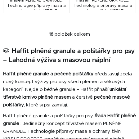
masem PLNĚNÉ GRANULE.
masem PLNĚNÉ GRANULE.
Technologie přípravy masa a
Technologie přípravy masa a
ochrany živin KIBBLE
ochrany živin KIBBLE
PROTECT umožňuje
PROTECT umožňuje
zpracování masové náplně
zpracování masové náplně
(66%) při nižších teplotách.
(66%) při nižších teplotách.
HAFFIT...
HAFFIT...
16
položek celkem
O
v
🐶 Haffit plněné granule a polštářky pro psy
l
á
– Lahodná výživa s masovou náplní
d
a
Haffit plněné granule a pečené polštářky
představují zcela
c
nový koncept výživy pro psy všech plemen a věkových
í
kategorií. Nejde o běžné granule – Haffit přináší
unikátní
p
třívrstvé krmivo plněné masem
a čerstvě
pečené masové
r
polštářky
, které si psi zamilují.
v
k
Haffit plněné granule a polštářky pro psy.
Řada Haffit plněné
y
granule
:
Jedinečný koncept třívrstvé masem PLNĚNÉ
v
GRANULE. Technologie přípravy masa a ochrany živin
ý