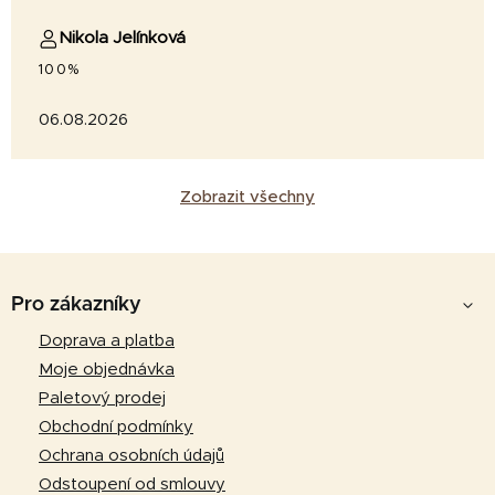
Nikola Jelínková
100%
06.08.2026
Zobrazit všechny
Z
á
Pro zákazníky
p
Doprava a platba
a
Moje objednávka
t
Paletový prodej
í
Obchodní podmínky
Ochrana osobních údajů
Odstoupení od smlouvy