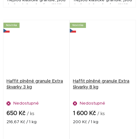
nejsou klasické granule, jsou
nejsou klasické granule, jsou
to čerstvě pečené polštářky
to čerstvě pečené polštářky
přeplněné masem. Haffit je
přeplněné masem. Haffit je
zcela unikátní suché
zcela unikátní suché
krmivo. Vhodné...
krmivo. Vhodné...
Novinka
Novinka
Haffit plněné granule Extra
Haffit plněné granule Extra
škvarky 3 kg
škvarky 8 kg
Nedostupné
Nedostupné
650 Kč
1 600 Kč
/ ks
/ ks
Měrná
Měrná
216,67 Kč / 1 kg
200 Kč / 1 kg
cena:
cena: