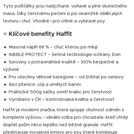
Tyto polštářky jsou nadýchané, voňavé a plné skutečného
masa. Díky čerstvému pečení si psi okamžitě oblíbí jejich
texturu i chuť. Vhodné i pro citlivé a vybíravé psy.
⭐ Klíčové benefity Haffit
🔸 Masová náplň 66 % – chuť, kterou psi milují
🔸 KIBBLE PROTECT – šetrná technologie ochrany živin
🔸 Suroviny v potravinářské kvalitě – 100% bezpečné a
výživné
🔸 Pro všechny věkové kategorie – od štěňat po seniory
🔸 Bez pšenice, sóji a umělých barviv
🔸 Praktické 500g sáčky uvnitř krabic pro čerstvost
🔸 Vyrobeno v ČR – kontrolovaná kvalita a čerstvost
Haffit je moderní značka, která spojuje chutnost odměn s
kompletní výživou – ideální volba pro chovatele, kteří chtějí
dopřát psům něco lepšího než běžné granule. Haffit
představuje inovativní krmivo pro psy, které kombinuje