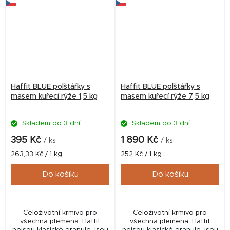
Haffit BLUE polštářky s
Haffit BLUE polštářky s
masem kuřecí rýže 1,5 kg
masem kuřecí rýže 7,5 kg
Skladem do 3 dní.
Skladem do 3 dní.
395 Kč
1 890 Kč
/ ks
/ ks
Měrná
Měrná
263,33 Kč / 1 kg
252 Kč / 1 kg
cena:
cena:
Do košíku
Do košíku
Celoživotní krmivo pro
Celoživotní krmivo pro
všechna plemena. Haffit
všechna plemena. Haffit