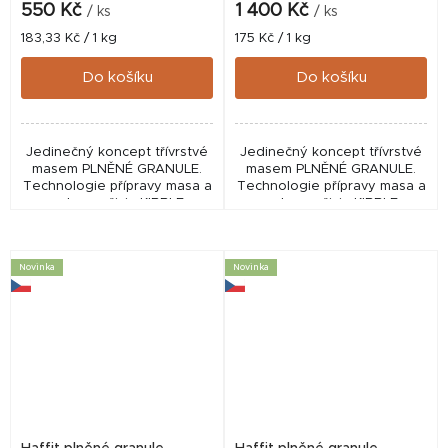
550 Kč
1 400 Kč
/ ks
/ ks
Měrná
Měrná
183,33 Kč / 1 kg
175 Kč / 1 kg
cena:
cena:
Do košíku
Do košíku
Jedinečný koncept třívrstvé
Jedinečný koncept třívrstvé
masem PLNĚNÉ GRANULE.
masem PLNĚNÉ GRANULE.
Technologie přípravy masa a
Technologie přípravy masa a
ochrany živin KIBBLE
ochrany živin KIBBLE
PROTECT umožňuje
PROTECT umožňuje
zpracování masové náplně
zpracování masové náplně
(66%) při nižších teplotách.
(66%) při nižších teplotách.
Novinka
Novinka
HAFFIT...
HAFFIT...