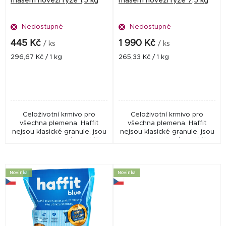
masem hovězí rýže 1,5 kg
masem hovězí rýže 7,5 kg
d
Nedostupné
Nedostupné
u
k
445 Kč
1 990 Kč
/ ks
/ ks
t
Měrná
Měrná
296,67 Kč / 1 kg
265,33 Kč / 1 kg
cena:
cena:
ů
Celoživotní krmivo pro
Celoživotní krmivo pro
všechna plemena. Haffit
všechna plemena. Haffit
nejsou klasické granule, jsou
nejsou klasické granule, jsou
to čerstvě pečené polštářky
to čerstvě pečené polštářky
přeplněné masem. Haffit je
přeplněné masem. Haffit je
zcela unikátní suché
zcela unikátní suché
krmivo. Vhodné...
krmivo. Vhodné...
Novinka
Novinka