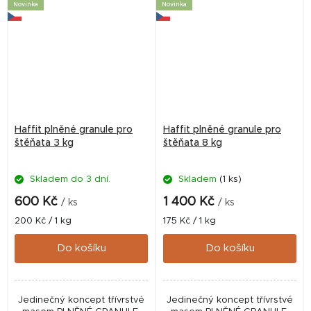
Novinka
Novinka
HAFFIT...
HAFFIT...
Haffit plněné granule pro
Haffit plněné granule pro
štěňata 3 kg
štěňata 8 kg
Skladem do 3 dní.
Skladem
(1 ks)
600 Kč
1 400 Kč
/ ks
/ ks
Měrná
Měrná
200 Kč / 1 kg
175 Kč / 1 kg
cena:
cena:
Do košíku
Do košíku
Jedinečný koncept třívrstvé
Jedinečný koncept třívrstvé