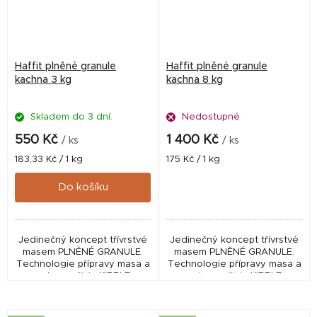
Haffit plněné granule
Haffit plněné granule
kachna 3 kg
kachna 8 kg
Skladem do 3 dní.
Nedostupné
550 Kč
1 400 Kč
/ ks
/ ks
Měrná
Měrná
183,33 Kč / 1 kg
175 Kč / 1 kg
cena:
cena:
Do košíku
Jedinečný koncept třívrstvé
Jedinečný koncept třívrstvé
masem PLNĚNÉ GRANULE.
masem PLNĚNÉ GRANULE.
Technologie přípravy masa a
Technologie přípravy masa a
ochrany živin KIBBLE
ochrany živin KIBBLE
PROTECT umožňuje
PROTECT umožňuje
zpracování masové náplně
zpracování masové náplně
(66%) při nižších teplotách.
(66%) při nižších teplotách.