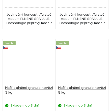
Jedinečný koncept třívrstvé
Jedinečný koncept třívrstvé
masem PLNĚNÉ GRANULE.
masem PLNĚNÉ GRANULE.
Technologie přípravy masa a
Technologie přípravy masa a
ochrany živin KIBBLE
ochrany živin KIBBLE
PROTECT umožňuje
PROTECT umožňuje
zpracování masové náplně
zpracování masové náplně
(66%) při nižších teplotách.
(66%) při nižších teplotách.
Novinka
Novinka
HAFFIT...
HAFFIT...
Haffit plněné granule hovězí
Haffit plněné granule hovězí
3 kg
8 kg
Skladem do 3 dní.
Skladem do 3 dní.