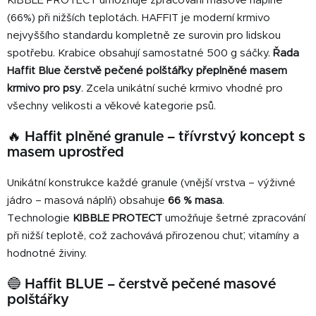
KIBBLE PROTECT umožňuje zpracování masové náplně
p
i
(66%) při nižších teplotách. HAFFIT je moderní krmivo
s
nejvyššího standardu kompletně ze surovin pro lidskou
u
spotřebu. Krabice obsahují samostatné 500 g sáčky.
Řada
Haffit Blue čerstvě pečené polštářky přeplněné masem
krmivo pro psy
. Zcela unikátní suché krmivo vhodné pro
všechny velikosti a věkové kategorie psů.
🔥 Haffit plněné granule – třívrstvý koncept s
masem uprostřed
Unikátní konstrukce každé granule (vnější vrstva – výživné
jádro – masová náplň) obsahuje
66 % masa
.
Technologie
KIBBLE PROTECT
umožňuje šetrné zpracování
při nižší teplotě, což zachovává přirozenou chuť, vitamíny a
hodnotné živiny.
🔵 Haffit BLUE – čerstvě pečené masové
polštářky