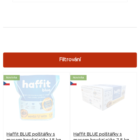
V
Novinka
Novinka
ý
p
i
s
p
r
Haffit BLUE polštářky s
Haffit BLUE polštářky s
o