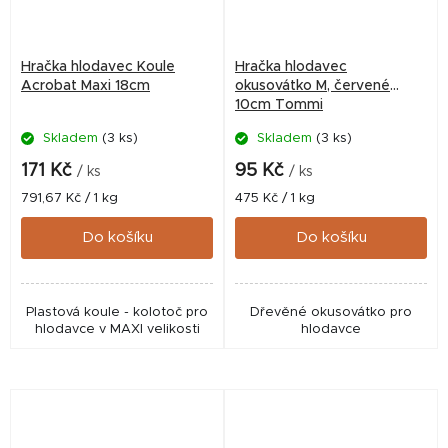
Hračka hlodavec Koule
Hračka hlodavec
Acrobat Maxi 18cm
okusovátko M, červené
10cm Tommi
Skladem
(3 ks)
Skladem
(3 ks)
171 Kč
95 Kč
/ ks
/ ks
Měrná
Měrná
791,67 Kč / 1 kg
475 Kč / 1 kg
cena:
cena:
Do košíku
Do košíku
Plastová koule - kolotoč pro
Dřevěné okusovátko pro
hlodavce v MAXI velikosti
hlodavce