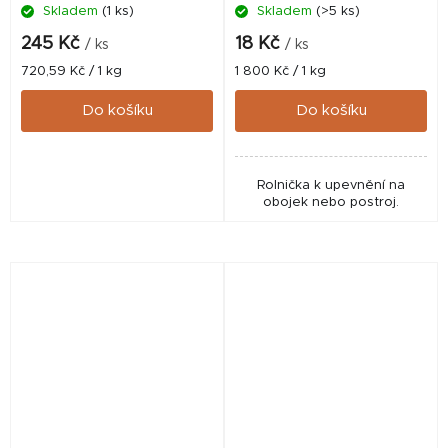
Skladem
(1 ks)
Skladem
(>5 ks)
245 Kč
18 Kč
/ ks
/ ks
Měrná
Měrná
720,59 Kč / 1 kg
1 800 Kč / 1 kg
cena:
cena:
Do košíku
Do košíku
Rolnička k upevnění na
obojek nebo postroj.