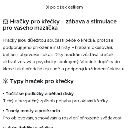
31
položek celkem
O
v
🐹
Hračky pro křečky – zábava a stimulace
l
pro vašeho mazlíčka
á
d
Hračky jsou důležitou součástí péče o křečka, protože
a
c
podporují jeho přirozené instinkty – hrabání, okusování,
í
běhání i objevování okolí. Díky hračkám zůstává křeček
p
aktivní, zdravý a psychicky spokojený. Vhodné doplňky do
r
klece také předcházejí nudě a podporují každodenní aktivitu.
v
k
🎲
Typy hraček pro křečky
y
v
•
Točící se podložky a běhací disky
ý
Tichý a bezpečný způsob pohybu pro aktivní křečky.
p
i
•
Tunely, mosty a prolézadla
s
Pro objevování, schovávání a rozvíjení přirozené zvědavosti.
u