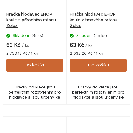
Hračka hlodavec EHOP
Hračka hlodavec EHOP
koule z přírodního ratanu
koule z tmavého ratanu
Zolux
Zolux
Skladem
(>5 ks)
Skladem
(>5 ks)
63 Kč
63 Kč
/ ks
/ ks
Měrná
Měrná
2 739,13 Kč / 1 kg
2 032,26 Kč / 1 kg
cena:
cena:
Do košíku
Do košíku
Hračky do klece jsou
Hračky do klece jsou
perfektním rozptýlením pro
perfektním rozptýlením pro
hlodavce a jsou určeny ke
hlodavce a jsou určeny ke
hře, cvičení i kousání.
hře, cvičení i kousání.