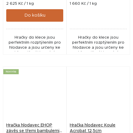
Měrná
Měrná
2 625 Kč / 1 kg
1 660 Kč / 1 kg
cena:
cena:
Do košíku
Hračky do klece jsou
Hračky do klece jsou
perfektním rozptýlením pro
perfektním rozptýlením pro
hlodavce a jsou určeny ke
hlodavce a jsou určeny ke
hře, cvičení i kousání.
hře, cvičení i kousání.
Novinka
Hračka hlodavec EHOP
Hračka hlodavec Koule
závěs se třemi bambulemi
Acrobat 12,5cm