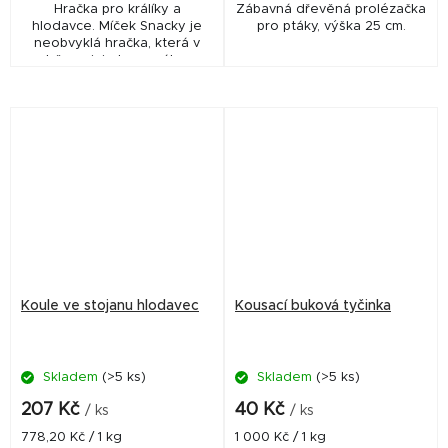
Hračka pro králíky a
Zábavná dřevěná prolézačka
hlodavce. Míček Snacky je
pro ptáky, výška 25 cm.
neobvyklá hračka, která v
sobě spojuje hru a zábavu.
Koule ve stojanu hlodavec
Kousací buková tyčinka
Skladem
(>5 ks)
Skladem
(>5 ks)
207 Kč
40 Kč
/ ks
/ ks
Měrná
Měrná
778,20 Kč / 1 kg
1 000 Kč / 1 kg