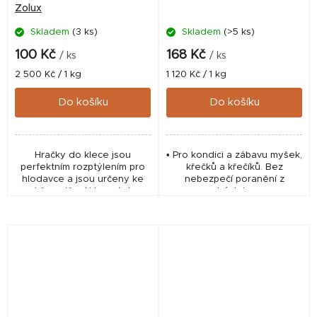
Zolux
Skladem
(3 ks)
Skladem
(>5 ks)
100 Kč
168 Kč
/ ks
/ ks
Měrná
Měrná
2 500 Kč / 1 kg
1 120 Kč / 1 kg
cena:
cena:
Do košíku
Do košíku
Hračky do klece jsou
• Pro kondici a zábavu myšek,
perfektním rozptýlením pro
křečků a křečíků. Bez
hlodavce a jsou určeny ke
nebezpečí poranění z
hře, cvičení i kousání.
ostrých hran