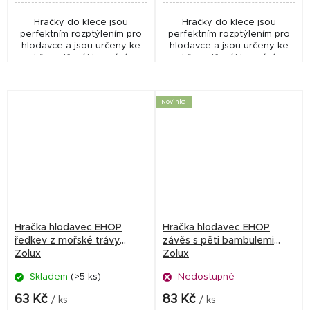
Hračky do klece jsou
Hračky do klece jsou
perfektním rozptýlením pro
perfektním rozptýlením pro
hlodavce a jsou určeny ke
hlodavce a jsou určeny ke
hře, cvičení i kousání.
hře, cvičení i kousání.
Novinka
Hračka hlodavec EHOP
Hračka hlodavec EHOP
ředkev z mořské trávy
závěs s pěti bambulemi
Zolux
Zolux
Skladem
(>5 ks)
Nedostupné
63 Kč
83 Kč
/ ks
/ ks