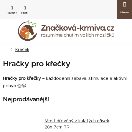
Přejít
Nákup
na
obsah
košík
Křeček
Hračky pro křečky
Hračky pro křečky
– každodenní zábava, stimulace a aktivní
pohyb 🐹🎲
Nejprodávanější
Most dřevěný z kulatých dřívek
28x17cm TR