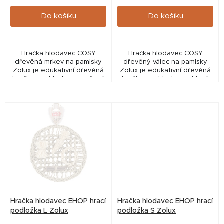
cena:
cena:
ů
Do košíku
Do košíku
Hračka hlodavec COSY
Hračka hlodavec COSY
dřevěná mrkev na pamlsky
dřevěný válec na pamlsky
Zolux je edukativní dřevěná
Zolux je edukativní dřevěná
hračka pro hlodavce, určená
hračka pro hlodavce, která
pro schování kousků zeleniny
podporuje přirozený instinkt
nebo pamlsků. Pomáhá
hledání potravy. Díky
podporovat přirozený...
bočnímu otevírání lze...
Hračka hlodavec EHOP hrací
Hračka hlodavec EHOP hrací
podložka L Zolux
podložka S Zolux