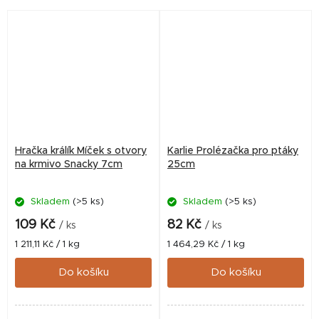
Hračka králík Míček s otvory
Karlie Prolézačka pro ptáky
na krmivo Snacky 7cm
25cm
Skladem
(>5 ks)
Skladem
(>5 ks)
109 Kč
82 Kč
/ ks
/ ks
Měrná
Měrná
1 211,11 Kč / 1 kg
1 464,29 Kč / 1 kg
cena:
cena:
Do košíku
Do košíku