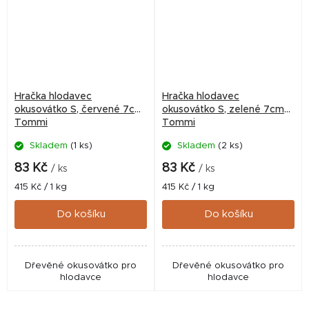
Hračka hlodavec
Hračka hlodavec
okusovátko S, červené 7cm
okusovátko S, zelené 7cm
Tommi
Tommi
Skladem
(1 ks)
Skladem
(2 ks)
83 Kč
83 Kč
/ ks
/ ks
Měrná
Měrná
415 Kč / 1 kg
415 Kč / 1 kg
cena:
cena:
Do košíku
Do košíku
Dřevěné okusovátko pro
Dřevěné okusovátko pro
hlodavce
hlodavce