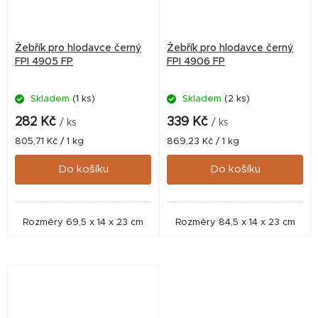
Žebřík pro hlodavce černý
Žebřík pro hlodavce černý
FPI 4905 FP
FPI 4906 FP
Skladem
(1 ks)
Skladem
(2 ks)
282 Kč
339 Kč
/ ks
/ ks
Měrná
Měrná
805,71 Kč / 1 kg
869,23 Kč / 1 kg
cena:
cena:
Do košíku
Do košíku
Rozměry 69,5 x 14 x 23 cm
Rozměry 84,5 x 14 x 23 cm