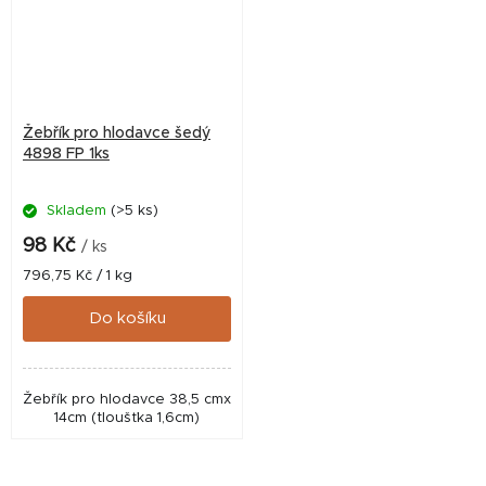
Žebřík pro hlodavce šedý
4898 FP 1ks
Skladem
(>5 ks)
98 Kč
/ ks
Měrná
796,75 Kč / 1 kg
cena:
Do košíku
Žebřík pro hlodavce 38,5 cmx
14cm (tloušťka 1,6cm)