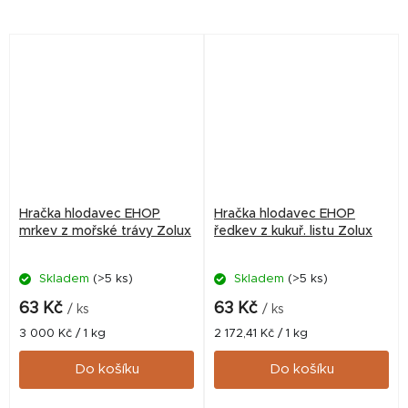
Hračka hlodavec EHOP
Hračka hlodavec EHOP
mrkev z mořské trávy Zolux
ředkev z kukuř. listu Zolux
Skladem
(>5 ks)
Skladem
(>5 ks)
63 Kč
63 Kč
/ ks
/ ks
Měrná
Měrná
3 000 Kč / 1 kg
2 172,41 Kč / 1 kg
cena:
cena:
Do košíku
Do košíku