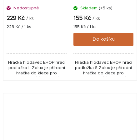
Nedostupné
Skladem
(>5 ks)
229 Kč
155 Kč
/ ks
/ ks
Měrná
Měrná
229 Kč / 1 ks
155 Kč / 1 ks
cena:
cena:
Do košíku
Hračka hlodavec EHOP hrací
Hračka hlodavec EHOP hrací
podložka L Zolux je přírodní
podložka S Zolux je přírodní
hračka do klece pro
hračka do klece pro
hlodavce a králíky, určená ke
hlodavce a králíky, určená ke
hře, okusování a zabavení.
hře, okusování a zabavení.
Vyrobena z jutové šňůrky,
Vyrobena z jutové šňůrky,
kukuřičných listů...
kukuřičných listů...