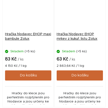
Hračka hlodavec EHOP maxi
Hračka hlodavec EHOP
bambule Zolux
mrkev z kukuř. listu Zolux
Skladem
(>5 ks)
Skladem
(>5 ks)
83 Kč
63 Kč
/ ks
/ ks
Měrná
Měrná
4 150 Kč / 1 kg
2 863,64 Kč / 1 kg
cena:
cena:
Do košíku
Do košíku
Hračky do klece jsou
Hračky do klece jsou
perfektním rozptýlením pro
perfektním rozptýlením pro
hlodavce a jsou určeny ke
hlodavce a jsou určeny ke
hře, cvičení i kousání.
hře, cvičení i kousání.