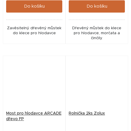
Do košíku
Do košíku
Zavěsitelný dřevěný můstek
Dřevěný můstek do klece
do klece pro hlodavce
pro hlodavce, morčata a
činčily.
Most pro hlodavce ARCADE
Rolnička 2ks Zolux
dřevo FP