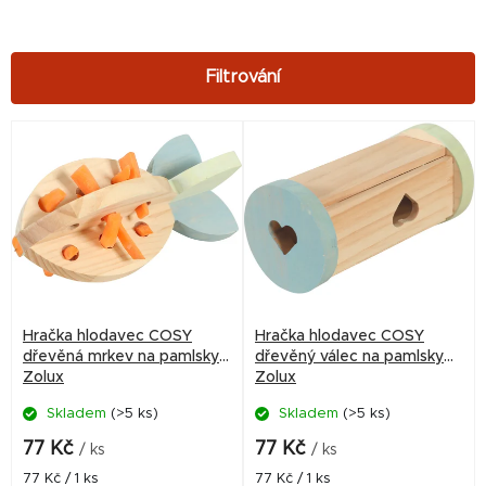
V
ý
p
i
s
p
r
Hračka hlodavec COSY
Hračka hlodavec COSY
o
dřevěná mrkev na pamlsky
dřevěný válec na pamlsky
Zolux
Zolux
d
Skladem
(>5 ks)
Skladem
(>5 ks)
u
k
77 Kč
77 Kč
/ ks
/ ks
t
Měrná
Měrná
77 Kč / 1 ks
77 Kč / 1 ks