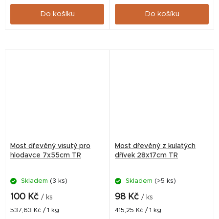
cena:
cena:
Do košíku
Do košíku
Most dřevěný visutý pro
Most dřevěný z kulatých
hlodavce 7x55cm TR
dřívek 28x17cm TR
Skladem
(3 ks)
Skladem
(>5 ks)
100 Kč
98 Kč
/ ks
/ ks
Měrná
Měrná
537,63 Kč / 1 kg
415,25 Kč / 1 kg
cena:
cena: