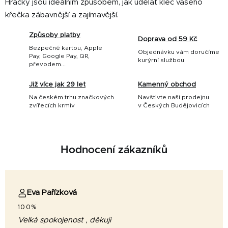
Hračky jsou ideálním způsobem, jak udělat klec vašeho
křečka zábavnější a zajímavější.
Způsoby platby
Doprava od 59 Kč
Bezpečné kartou, Apple
Objednávku vám doručíme
Pay, Google Pay, QR,
kurýrní službou
převodem...
Již více jak 29 let
Kamenný obchod
Na českém trhu značkových
Navštivte naši prodejnu
zvířecích krmiv
v Českých Budějovicích
Hodnocení zákazníků
Eva Pařízková
100%
Velká spokojenost , děkuji