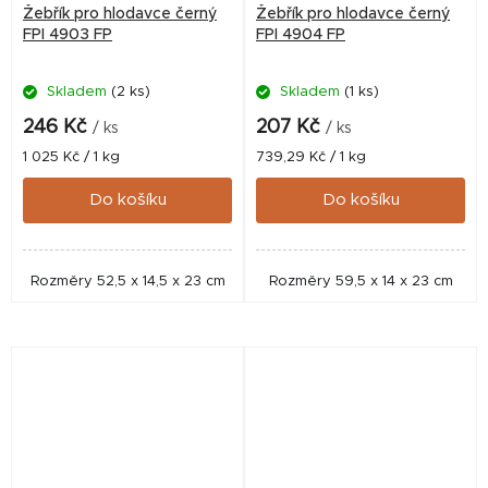
Žebřík pro hlodavce černý
Žebřík pro hlodavce černý
FPI 4903 FP
FPI 4904 FP
Skladem
(2 ks)
Skladem
(1 ks)
246 Kč
207 Kč
/ ks
/ ks
Měrná
Měrná
1 025 Kč / 1 kg
739,29 Kč / 1 kg
cena:
cena:
Do košíku
Do košíku
Rozměry 52,5 x 14,5 x 23 cm
Rozměry 59,5 x 14 x 23 cm