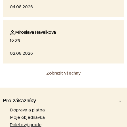
04.08.2026
Miroslava Havelková
100%
02.08.2026
Zobrazit všechny
Z
á
Pro zákazníky
p
Doprava a platba
a
Moje objednávka
t
Paletový prodej