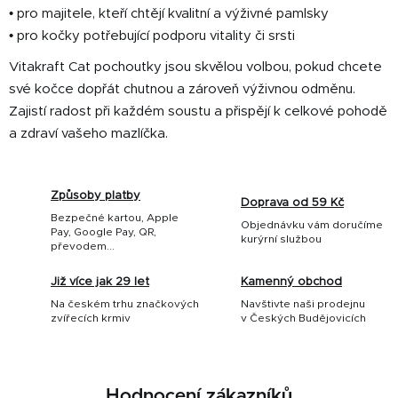
• pro majitele, kteří chtějí kvalitní a výživné pamlsky
• pro kočky potřebující podporu vitality či srsti
Vitakraft Cat pochoutky jsou skvělou volbou, pokud chcete
své kočce dopřát chutnou a zároveň výživnou odměnu.
Zajistí radost při každém soustu a přispějí k celkové pohodě
a zdraví vašeho mazlíčka.
Způsoby platby
Doprava od 59 Kč
Bezpečné kartou, Apple
Objednávku vám doručíme
Pay, Google Pay, QR,
kurýrní službou
převodem...
Již více jak 29 let
Kamenný obchod
Na českém trhu značkových
Navštivte naši prodejnu
zvířecích krmiv
v Českých Budějovicích
Hodnocení zákazníků