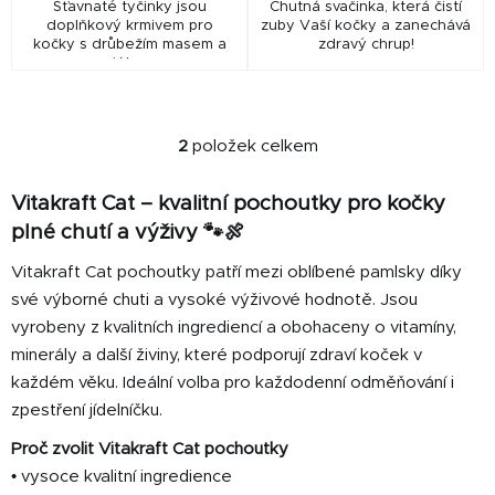
Šťavnaté tyčinky jsou
Chutná svačinka, která čistí
doplňkový krmivem pro
zuby Vaší kočky a zanechává
kočky s drůbežím masem a
zdravý chrup!
játry.
2
položek celkem
O
v
Vitakraft Cat – kvalitní pochoutky pro kočky
l
á
plné chutí a výživy 🐾🍖
d
Vitakraft Cat pochoutky patří mezi oblíbené pamlsky díky
a
své výborné chuti a vysoké výživové hodnotě. Jsou
c
í
vyrobeny z kvalitních ingrediencí a obohaceny o vitamíny,
p
minerály a další živiny, které podporují zdraví koček v
r
každém věku. Ideální volba pro každodenní odměňování i
v
zpestření jídelníčku.
k
y
Proč zvolit Vitakraft Cat pochoutky
v
• vysoce kvalitní ingredience