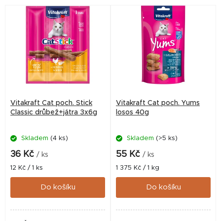
V
ý
p
i
s
p
r
Vitakraft Cat poch. Stick
Vitakraft Cat poch. Yums
o
Classic drůbež+játra 3x6g
losos 40g
d
Skladem
(4 ks)
Skladem
(>5 ks)
u
k
36 Kč
55 Kč
/ ks
/ ks
t
Měrná
Měrná
12 Kč / 1 ks
1 375 Kč / 1 kg
cena:
cena:
ů
Do košíku
Do košíku