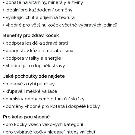
ý
• bohaté na vitamíny, minerály a živiny
p
• ideální pro každodenní odměny
i
• vynikající chuť a příjemná textura
s
• vhodné pro většinu koček včetně vybíravých jedinců
u
Benefity pro zdraví koček
• podpora lesklé a zdravé srsti
• dobrý stav kůže a metabolismu
• podpora vitality a energie
• vhodné jako doplněk stravy
Jaké pochoutky zde najdete
• masové a rybí pamlsky
• křupavé i měkké variace
• pamlsky obohacené o funkční složky
• odměny vhodné pro koťata i dospělé kočky
Pro koho jsou vhodné
• pro kočky všech věkových kategorií
• pro vybíravé kočky hledající intenzivní chuť