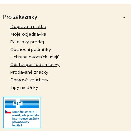
Z
á
Pro zákazníky
p
Doprava a platba
a
Moje objednávka
t
Paletový prodej
í
Obchodní podmínky
Ochrana osobních údajů
Odstoupení od smlouvy
Prodávané značky
Dárkové vouchery
Tipy na dárky