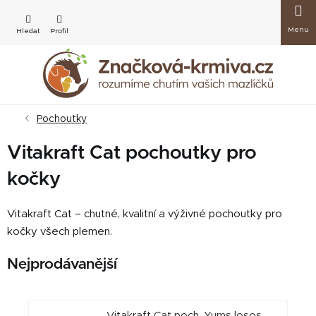
Přejít
Nákup
na
obsah
košík
Pochoutky
Vitakraft Cat pochoutky pro
kočky
Vitakraft Cat – chutné, kvalitní a výživné pochoutky pro
kočky všech plemen.
Nejprodávanější
Vitakraft Cat poch. Yums losos