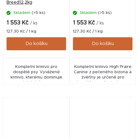
Breed12,2kg
Skladem
(>5 ks)
Skladem
(>5 ks)
1 553 Kč
1 553 Kč
/ ks
/ ks
Měrná
Měrná
127,30 Kč / 1 kg
127,30 Kč / 1 kg
cena:
cena:
Do košíku
Do košíku
Kompletní krmivo pro
Kompletní krmivo High Praire
dospělé psy. Vyvážené
Canine z pečeného bizona a
krmivo, kterému dominuje
zvěřiny je určené pro
neodolatelné maso ze
dospělé psy všech plemen.
zvěřiny, je určeno především
Krmivo High Praire
labužníkům z řad menších
neobsahuje žádné obiloviny,
plemen.
jako příloha k masu se...