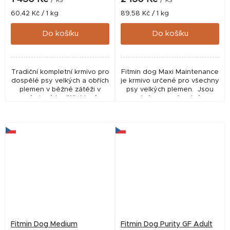
/ ks
/ ks
Měrná
Měrná
60,42 Kč / 1 kg
89,58 Kč / 1 kg
cena:
cena:
Do košíku
Do košíku
Tradiční kompletní krmivo pro
Fitmin dog Maxi Maintenance
dospělé psy velkých a obřích
je krmivo určené pro všechny
plemen v běžné zátěži v
psy velkých plemen. Jsou
prémiové kvalitě, které
založeny na čerstvém
uspokojí jak chutě, tak
drůbežím masu z ověřeného
vyváženou stravu v průběhu
certifikovaného chovu.
plnohodnotného...
Fitmin...
Fitmin Dog Medium
Fitmin Dog Purity GF Adult