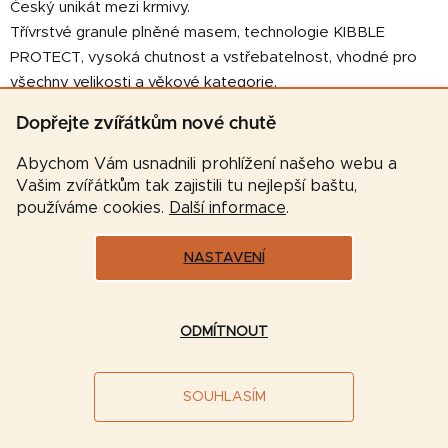
Český unikát mezi krmivy.
Třívrstvé granule plněné masem, technologie KIBBLE
PROTECT, vysoká chutnost a vstřebatelnost, vhodné pro
všechny velikosti a věkové kategorie.
🐕 Značky granulí, které u nás najdete
Dopřejte zvířátkům nové chutě
Abychom Vám usnadnili prohlížení našeho webu a
Široký výběr osvědčených výrobců:
Vašim zvířátkům tak zajistili tu nejlepší baštu,
AATU
,
Acana
,
Agil
,
ALMI
,
Anka
,
Arden Grange
,
Banters
,
používáme cookies.
Další informace
.
Barking Heads
,
Bohemia
,
Brit
,
Bozita
,
Butcher’s
,
Calibra
,
Carnilove
,
Cibau
,
Diamant
,
Eminent
,
Eukanuba
,
Essential
,
NASTAVENÍ
Fitmin
,
Green Petfood Insect
,
Harper and Bone
,
Hill’s
,
Chicopee,
Iams
,
IRONpet
,
Josera
,
K-9 Selection
, Nativia,
Nutram
,
NutriCan
,
N&D
,
Optima Nova
,
Orijen
,
Polaris
,
ODMÍTNOUT
Primordial
,
ProPlan
,
Puffins
,
Royal Canin
,
Taste of the Wild
,
Triple Crown,
Velxara
,
Visán
,
Wolfsblut
.
SOUHLASÍM
Včetně kompletní nabídky veterinárních diet.