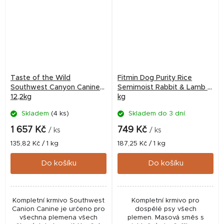
Taste of the Wild
Fitmin Dog Purity Rice
Southwest Canyon Canine
Semimoist Rabbit & Lamb 4
12,2kg
kg
Skladem
(4 ks)
Skladem do 3 dní.
1 657 Kč
749 Kč
/ ks
/ ks
Měrná
Měrná
135,82 Kč / 1 kg
187,25 Kč / 1 kg
cena:
cena:
Do košíku
Do košíku
Kompletní krmivo Southwest
Kompletní krmivo pro
Canion Canine je určeno pro
dospělé psy všech
všechna plemena všech
plemen. Masová směs s