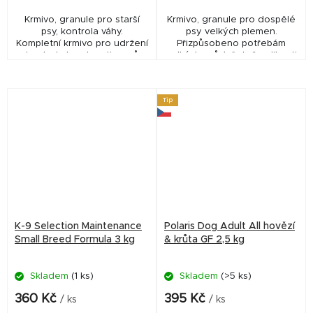
Krmivo, granule pro starší
Krmivo, granule pro dospělé
psy, kontrola váhy.
psy velkých plemen.
Kompletní krmivo pro udržení
Přizpůsobeno potřebám
a kontrolu hmotnosti u psů s
velkých psů (včetně velikosti
nadváhou, psů s menší
granulí).
fyzickou aktivitou a u psů
starších. Krmivo...
Tip
K-9 Selection Maintenance
Polaris Dog Adult All hovězí
Small Breed Formula 3 kg
& krůta GF 2,5 kg
Skladem
(1 ks)
Skladem
(>5 ks)
360 Kč
395 Kč
/ ks
/ ks