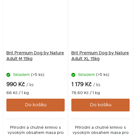
Brit Premium Dog by Nature
Brit Premium Dog by Nature
Adult M 15kg
Adult XL 15kg
Skladem
(>5 ks)
Skladem
(>5 ks)
990 Kč
1 179 Kč
/ ks
/ ks
Měrná
Měrná
66 Kč / 1 kg
78,60 Kč / 1 kg
cena:
cena:
Do košíku
Do košíku
Přírodní a chutné krmivo s
Přírodní a chutné krmivo s
vysokým obsahem masa pro
vysokým obsahem masa pro