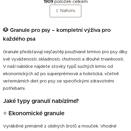
r
1909
položek celkem
v
á
Nahoru
n
l
k
á
o
d
v
🐶 Granule pro psy – kompletní výživa pro
a
á
c
každého psa
n
í
í
p
Granule představují nejčastěji používané krmivo pro psy díky
r
své vyváženosti, skladnosti, chutnosti a dlouhé trvanlivosti.
v
V naší nabídce najdete stovky typů suchých krmiv od
k
ekonomických až po superprémiová a holistická, včetně
y
veterinárních diet pro psy se specifickými zdravotními
v
potřebami.
ý
p
Jaké typy granulí nabízíme?
i
s
⭐ Ekonomické granule
u
Vyráběné primárně z obilných šrotů a mouček. Vhodné