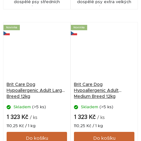
dospělé psy středních
dospělé psy extra velkých
plemen
plemen
Novinka
Novinka
Brit Care Dog
Brit Care Dog
Hypoallergenic Adult Large
Hypoallergenic Adult
Breed 12kg
Medium Breed 12kg
Skladem
(>5 ks)
Skladem
(>5 ks)
1 323 Kč
1 323 Kč
/ ks
/ ks
Měrná
Měrná
110,25 Kč / 1 kg
110,25 Kč / 1 kg
cena:
cena:
Do košíku
Do košíku