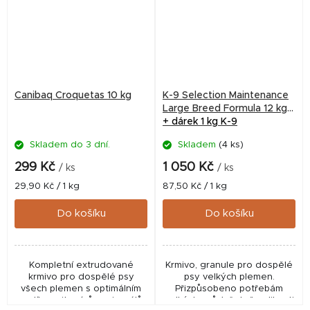
Canibaq Croquetas 10 kg
K-9 Selection Maintenance
Large Breed Formula 12 kg
+ dárek 1 kg K-9
Skladem do 3 dní.
Skladem
(4 ks)
299 Kč
1 050 Kč
/ ks
/ ks
Měrná
Měrná
29,90 Kč / 1 kg
87,50 Kč / 1 kg
cena:
cena:
Do košíku
Do košíku
Kompletní extrudované
Krmivo, granule pro dospělé
krmivo pro dospělé psy
psy velkých plemen.
všech plemen s optimálním
Přizpůsobeno potřebám
podílem vitamínů a minerálů.
velkých psů (včetně velikosti