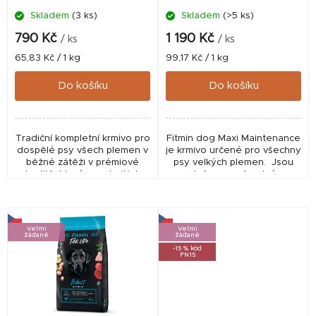
Skladem
(3 ks)
Skladem
(>5 ks)
u
Průměrné
hodnocení
k
790 Kč
1 190 Kč
/ ks
/ ks
produktu
t
Měrná
Měrná
65,83 Kč / 1 kg
99,17 Kč / 1 kg
je
cena:
cena:
5,0
ů
Do košíku
Do košíku
z
5
hvězdiček.
Tradiční kompletní krmivo pro
Fitmin dog Maxi Maintenance
dospělé psy všech plemen v
je krmivo určené pro všechny
běžné zátěži v prémiové
psy velkých plemen. Jsou
kvalitě, které uspokojí jak
založeny na čerstvém
chutě, tak vyváženou stravu
drůbežím masu z ověřeného
v průběhu plnohodnotného
certifikovaného chovu.
života vašeho...
Fitmin...
Velmi
Velmi
žádané
žádané
-15 % kód
FN15