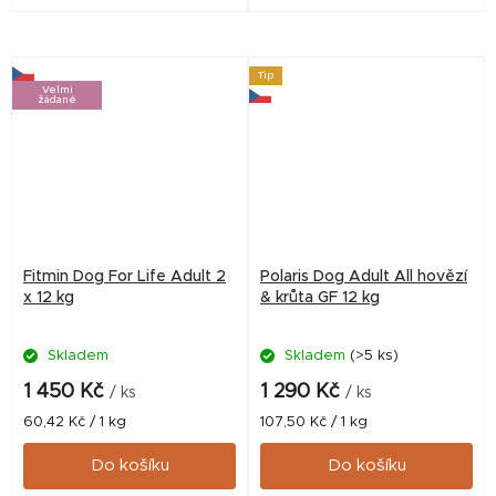
věkových kategorií. Hovězí s
jablečnými měsíčky a
kombinací pečeného
houbičkami shitake - rýže s
divočáka je kombinace
bylinkami a zelenou
exkluzivní chuti a lehce...
petrželkou
Tip
Velmi
žádané
Fitmin Dog For Life Adult 2
Polaris Dog Adult All hovězí
x 12 kg
& krůta GF 12 kg
Skladem
Skladem
(>5 ks)
Průměrné
hodnocení
1 450 Kč
1 290 Kč
/ ks
/ ks
produktu
Měrná
Měrná
60,42 Kč / 1 kg
107,50 Kč / 1 kg
je
cena:
cena:
5,0
Do košíku
Do košíku
z
5