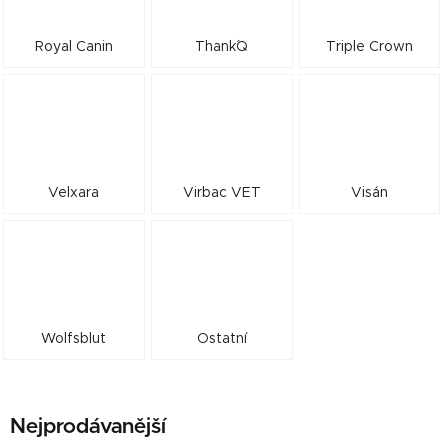
Royal Canin
Thank´Q
Triple Crown
Velxara
Virbac VET
Visán
Wolfsblut
Ostatní
Nejprodávanější