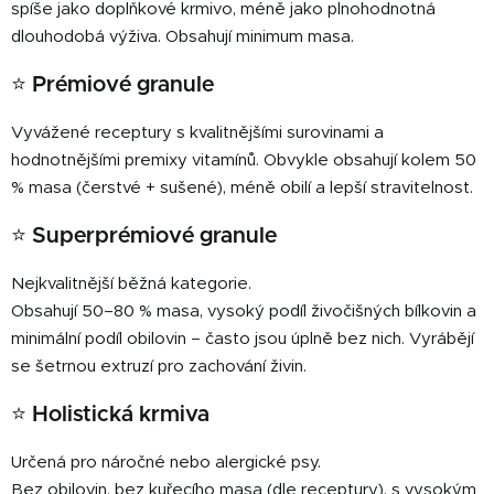
spíše jako doplňkové krmivo, méně jako plnohodnotná
dlouhodobá výživa. Obsahují minimum masa.
⭐ Prémiové granule
Vyvážené receptury s kvalitnějšími surovinami a
hodnotnějšími premixy vitamínů. Obvykle obsahují kolem 50
% masa (čerstvé + sušené), méně obilí a lepší stravitelnost.
⭐ Superprémiové granule
Nejkvalitnější běžná kategorie.
Obsahují 50–80 % masa, vysoký podíl živočišných bílkovin a
minimální podíl obilovin – často jsou úplně bez nich. Vyrábějí
se šetrnou extruzí pro zachování živin.
⭐ Holistická krmiva
Určená pro náročné nebo alergické psy.
Bez obilovin, bez kuřecího masa (dle receptury), s vysokým