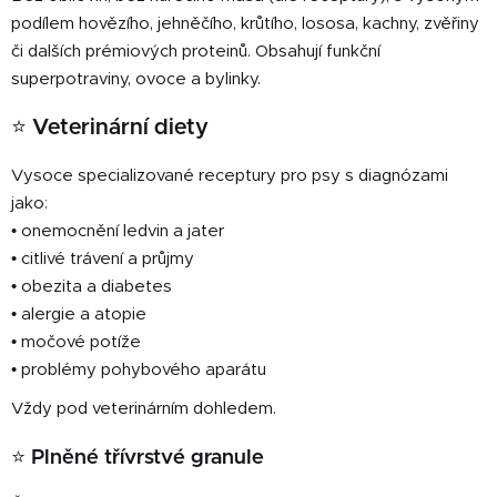
podílem hovězího, jehněčího, krůtího, lososa, kachny, zvěřiny
či dalších prémiových proteinů. Obsahují funkční
superpotraviny, ovoce a bylinky.
⭐ Veterinární diety
Vysoce specializované receptury pro psy s diagnózami
jako:
• onemocnění ledvin a jater
• citlivé trávení a průjmy
• obezita a diabetes
• alergie a atopie
• močové potíže
• problémy pohybového aparátu
Vždy pod veterinárním dohledem.
⭐ Plněné třívrstvé granule