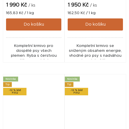
1 990 Kč
1 950 Kč
/ ks
/ ks
Měrná
Měrná
165,83 Kč / 1 kg
162,50 Kč / 1 kg
cena:
cena:
Do košíku
Do košíku
Kompletní krmivo pro
Kompletní krmivo se
dospělé psy všech
sníženým obsahem energie,
plemen. Ryba s čerstvou
vhodné pro psy s nadváhou
zvěřinou na shitake
a seniory. Jehněčí maso a
houbičkách se snítkou
zvěřina na bylinkách s
rormarýnu - bylinková rýže s
houbičkami shitake na
lístky špenátu
šípkové omáčce -
Novinka
Novinka
rozmarýnová rýže...
Tip
Tip
-12 % kód
-12 % kód
Fit12
Fit12