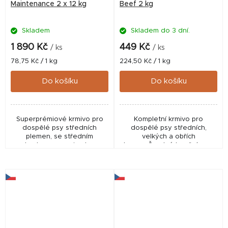
Maintenance 2 x 12 kg
Beef 2 kg
Skladem
Skladem do 3 dní.
1 890 Kč
449 Kč
/ ks
/ ks
Měrná
Měrná
78,75 Kč / 1 kg
224,50 Kč / 1 kg
cena:
cena:
Do košíku
Do košíku
Superprémiové krmivo pro
Kompletní krmivo pro
dospělé psy středních
dospělé psy středních,
plemen, se středním
velkých a obřích
obsahem energie. Jsou
plemen. Čerstvé hovězí maso
založeny na čerstvém
s bylinkami a houbičkami
drůbežím masu z ověřeného
shitake na špenátových
certifikovaného chovu.
lístcích s plátky dýně -
Fitmin...
bramborové...