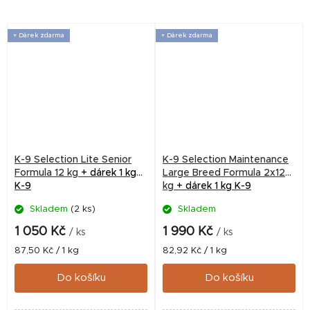
granulí).
+ Dárek zdarma
+ Dárek zdarma
K-9 Selection Lite Senior
K-9 Selection Maintenance
Formula 12 kg
+ dárek 1 kg
Large Breed Formula 2x12
K-9
kg
+ dárek 1 kg K-9
Skladem
(2 ks)
Skladem
Průměrné
hodnocení
1 050 Kč
1 990 Kč
/ ks
/ ks
produktu
Měrná
Měrná
87,50 Kč / 1 kg
82,92 Kč / 1 kg
je
cena:
cena:
5,0
Do košíku
Do košíku
z
5
hvězdiček.