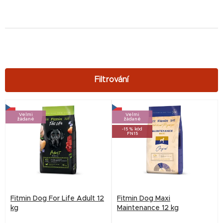
V
Velmi
Velmi
ý
žádané
žádané
-15 % kód
p
FN15
i
s
p
r
Fitmin Dog For Life Adult 12
Fitmin Dog Maxi
o
kg
Maintenance 12 kg
d