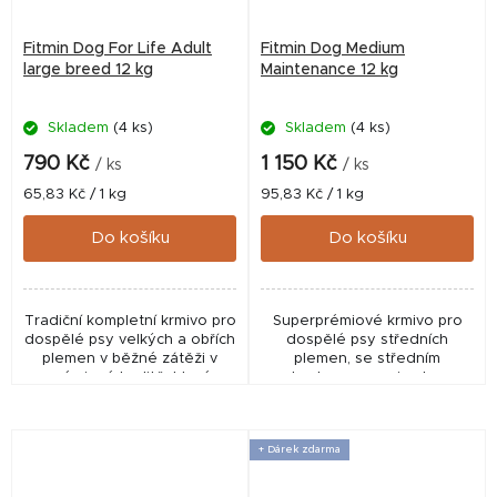
Fitmin Dog For Life Adult
Fitmin Dog Medium
large breed 12 kg
Maintenance 12 kg
Skladem
(4 ks)
Skladem
(4 ks)
Průměrné
hodnocení
790 Kč
1 150 Kč
/ ks
/ ks
produktu
Měrná
Měrná
65,83 Kč / 1 kg
95,83 Kč / 1 kg
je
cena:
cena:
5,0
Do košíku
Do košíku
z
5
hvězdiček.
Tradiční kompletní krmivo pro
Superprémiové krmivo pro
dospělé psy velkých a obřích
dospělé psy středních
plemen v běžné zátěži v
plemen, se středním
prémiové kvalitě, které
obsahem energie. Jsou
uspokojí jak chutě, tak
založeny na čerstvém
vyváženou stravu v průběhu
drůbežím masu z ověřeného
plnohodnotného...
certifikovaného chovu.
+ Dárek zdarma
Fitmin...