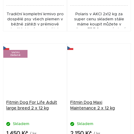
hvězdiček.
Tradiční kompletní krmivo pro
Polaris v AKCI 2x12 kg za
dospělé psy všech plemen v
super cenu skladem stále
běžné zátěži v prémiové
máme koupit můžete v
kvalitě, které uspokojí jak
odkazu ZDE Superprémiové
chutě, tak vyváženou stravu
bezlepkové přírodní krmivo
v průběhu plnohodnotného
pro dospělé psy všech
života vašeho...
plemen. Obsahuje vysoký
obsah...
Velmi
žádané
Fitmin Dog For Life Adult
Fitmin Dog Maxi
large breed 2 x 12 kg
Maintenance 2 x 12 kg
Skladem
Skladem
1 450 Kč
2 150 Kč