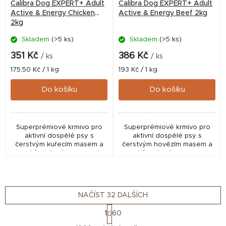
Calibra Dog EXPERT+ Adult
Calibra Dog EXPERT+ Adult
Active & Energy Chicken
Active & Energy Beef 2kg
2kg
Skladem
(>5 ks)
Skladem
(>5 ks)
351 Kč
386 Kč
/ ks
/ ks
Měrná
Měrná
175,50 Kč / 1 kg
193 Kč / 1 kg
cena:
cena:
Do košíku
Do košíku
Superprémiové krmivo pro
Superprémiové krmivo pro
aktivní dospělé psy s
aktivní dospělé psy s
čerstvým kuřecím masem a
čerstvým hovězím masem a
vysokým obsahem energie
vysokým obsahem energie
pro sport, trénink i zvýšenou
pro sport, trénink i zvýšenou
fyzickou aktivitu. Receptura
fyzickou aktivitu. Receptura
bez lepku obsahuje...
bez lepku a bez...
NAČÍST 32 DALŠÍCH
S
1
60
t
O