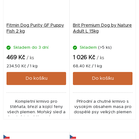
Fitmin Dog Purity GF Puppy
Brit Premium Dog by Nature
Fish 2 kg
Adult L 15kg
Skladem do 3 dní.
Skladem
(>5 ks)
469 Kč
1 026 Kč
/ ks
/ ks
Měrná
Měrná
234,50 Kč / 1 kg
68,40 Kč / 1 kg
cena:
cena:
Do košíku
Do košíku
Kompletní krmivo pro
Přírodní a chutné krmivo s
štěňata, březí a kojící feny
vysokým obsahem masa pro
všech plemen. Mořský sleď a
dospělé psy velkých plemen
čerstvé jehněčí na zázvoru s
houbičkami shitake, dýňovým
pyré a rybízovým dipem -
farmářské...