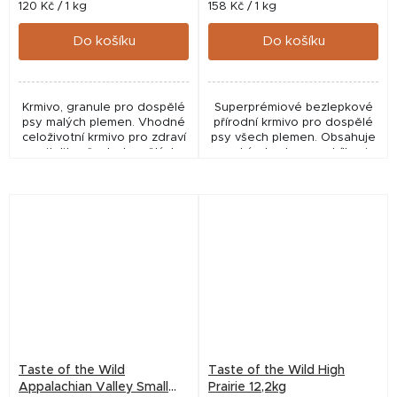
Měrná
Měrná
120 Kč / 1 kg
158 Kč / 1 kg
cena:
cena:
Do košíku
Do košíku
Krmivo, granule pro dospělé
Superprémiové bezlepkové
psy malých plemen. Vhodné
přírodní krmivo pro dospělé
celoživotní krmivo pro zdraví
psy všech plemen. Obsahuje
a vitalitu všech dospělých
vysoký obsah masa, bílkovin
psů malých plemen.
živočišného a rostlinného
původu, superpotraviny a
Macrogard. 67 %...
Taste of the Wild
Taste of the Wild High
Appalachian Valley Small
Prairie 12,2kg