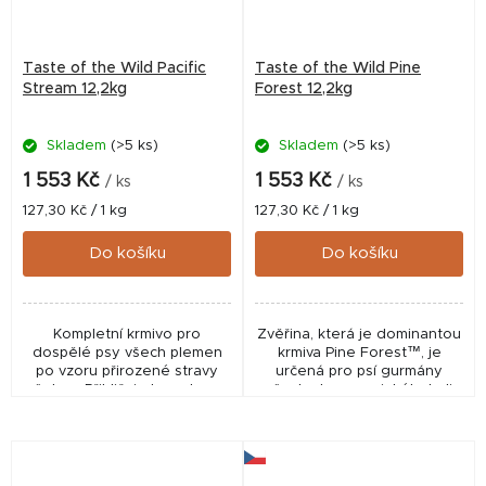
Taste of the Wild Pacific
Taste of the Wild Pine
Stream 12,2kg
Forest 12,2kg
Skladem
(>5 ks)
Skladem
(>5 ks)
1 553 Kč
1 553 Kč
/ ks
/ ks
Měrná
Měrná
127,30 Kč / 1 kg
127,30 Kč / 1 kg
cena:
cena:
Do košíku
Do košíku
Kompletní krmivo pro
Zvěřina, která je dominantou
dospělé psy všech plemen
krmiva Pine Forest™, je
po vzoru přirozené stravy
určená pro psí gurmány
šelem. Přibližuje lov ryb ve
všech plemen a jakéhokoli
studených vodách
věku.
amerických řek. Základ tvoří
uzený losos a moučka z...