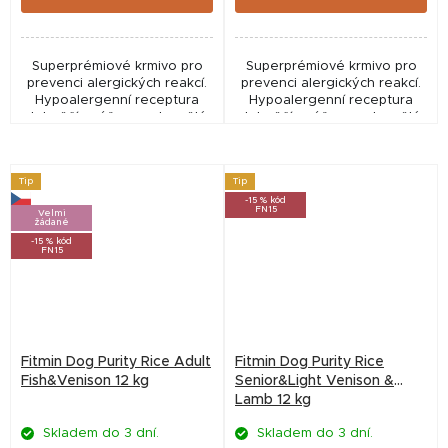
Superprémiové krmivo pro
Superprémiové krmivo pro
prevenci alergických reakcí.
prevenci alergických reakcí.
Hypoalergenní receptura
Hypoalergenní receptura
Jehněčí a rýže pro dospělé
Jehněčí a rýže pro dospělé
psy velkých plemen (nad 25
psy středních plemen (10 –
kg).
25 kg).
Tip
Tip
-15 % kód
FN15
Velmi
žádané
-15 % kód
FN15
Fitmin Dog Purity Rice Adult
Fitmin Dog Purity Rice
Fish&Venison 12 kg
Senior&Light Venison &
Lamb 12 kg
Skladem do 3 dní.
Skladem do 3 dní.