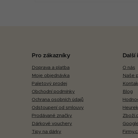
Z
á
p
Pro zákazníky
Další
a
Doprava a platba
O nás
t
Moje objednávka
Naše p
í
Paletový prodej
Kontak
Obchodní podmínky
Blog
Ochrana osobních údajů
Hodnoc
Odstoupení od smlouvy
Heurek
Prodávané značky
Zboží.
Dárkové vouchery
Google
Tipy na dárky
Firmy.c