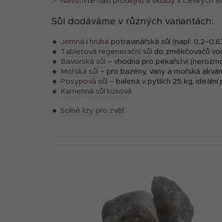
📍
Navštivte naši prodejnu a sklady v Českých B
Sůl dodáváme v různých variantách:
🔸
Jemná
i
hrubá
potravinářská sůl (např. 0,2–0,
🔸
Tabletová regenerační sůl
do změkčovačů vo
🔸
Bavorská sůl
– vhodná pro pekařství (nerozm
🔸
Mořská sůl
– pro bazény, vany a mořská akvár
🔸
Posypová sůl
– balená v pytlích 25 kg, ideální
🔸
Kamenná sůl kusová
🔸
Solné lizy pro zvěř
V
ý
p
i