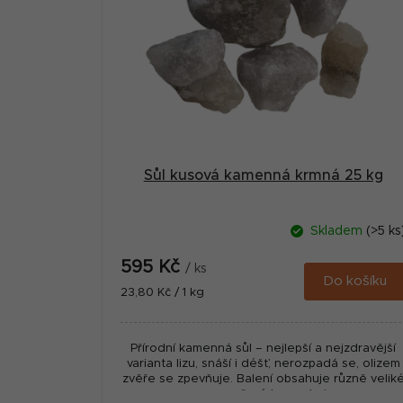
s
p
r
o
d
u
Sůl kusová kamenná krmná 25 kg
k
t
Skladem
(>5 ks
ů
595 Kč
/ ks
Do košíku
Měrná
23,80 Kč / 1 kg
cena:
Přírodní kamenná sůl – nejlepší a nejzdravější
varianta lizu, snáší i déšť, nerozpadá se, olizem
zvěře se zpevňuje. Balení obsahuje různě velik
nesouměrné kusy, ale i...