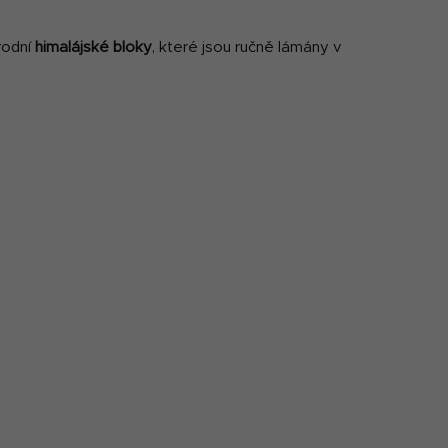
rodní
himalájské bloky
, které jsou ručně lámány v