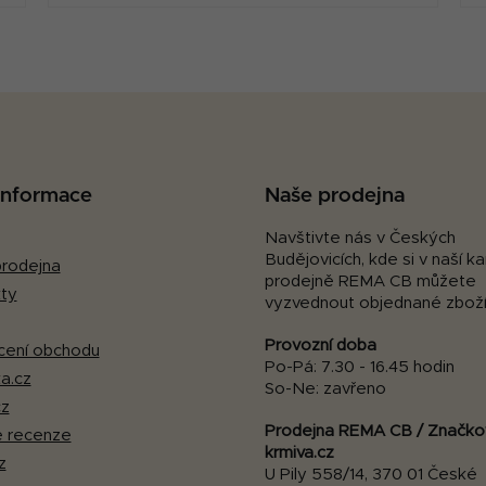
O
v
l
á
d
a
c
 informace
Naše prodejna
í
p
Navštivte nás v Českých
Budějovicích, kde si v naší 
r
rodejna
prodejně REMA CB můžete
v
ty
vyzvednout objednané zboží
k
y
Provozní doba
ení obchodu
v
Po-Pá: 7.30 - 16.45 hodin
a.cz
ý
So-Ne: zavřeno
p
cz
i
Prodejna REMA CB / Značko
 recenze
s
krmiva.cz
z
U Pily 558/14, 370 01 České
u