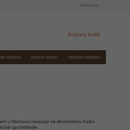
Přihlášení
Nákupní
Prázdný košík
košík
ijní zvířata
Krmné směsi
Nutriční doplňky
Sůl solné
lem v Olomouci navazuje na dlouholetou tradici
 běžné spotřebitele.