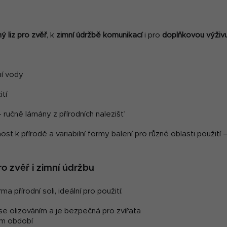
ný liz pro zvěř
, k
zimní údržbě komunikací
i pro
doplňkovou výživ
í vody
ití
 ručně lámány z přírodních nalezišť
ost k přírodě a variabilní formy balení pro různé oblasti použití
ro zvěř i zimní údržbu
 přírodní soli, ideální pro použití:
e se olizováním a je bezpečná pro zvířata
ím období