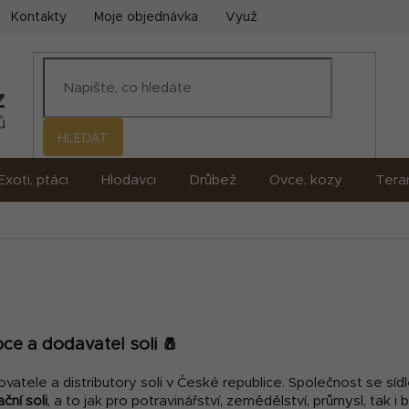
Kontakty
Moje objednávka
Využití umělé inteligence (AI)
HLEDAT
Exoti, ptáci
Hlodavci
Drůbež
Ovce, kozy
Terar
bce a dodavatel soli 🧂
vatele a distributory soli v České republice. Společnost se síd
ní soli
, a to jak pro potravinářství, zemědělství, průmysl, tak i