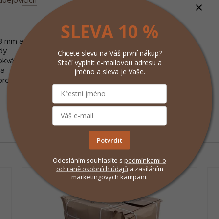
udějovicích
SLEVA 10 %
63 mm a 0,8–2,3 mm)
dy
Chcete slevu na Váš první nákup?
Stačí vyplnit e-mailovou adresu a
okvá)
jméno a sleva je Vaše.
ia
 pro zimní období a údržbu chodníků
Potvrdit
Odesláním souhlasíte s
podmínkami
o
ochraně osobních údajů
a zasíláním
marketingových kampaní.