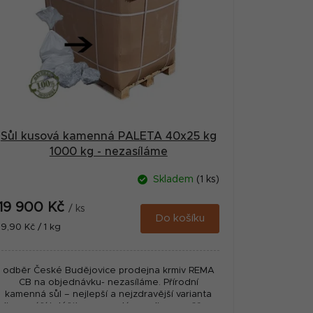
Sůl kusová kamenná PALETA 40x25 kg
1000 kg - nezasíláme
Skladem
(1 ks)
19 900 Kč
/ ks
Do košíku
Měrná
19,90 Kč / 1 kg
cena:
odběr České Budějovice prodejna krmiv REMA
CB na objednávku- nezasíláme. Přírodní
kamenná sůl – nejlepší a nejzdravější varianta
lizu, snáší i déšť, nerozpadá se, olizem zvěře...