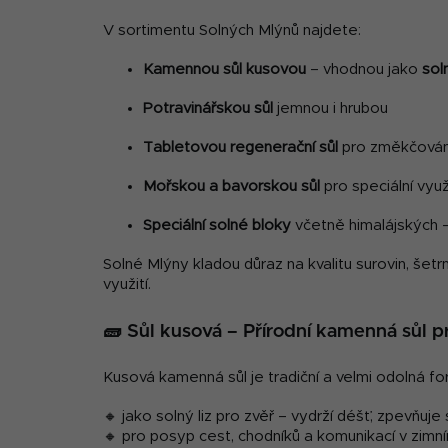
V sortimentu Solných Mlýnů najdete:
Kamennou sůl kusovou
– vhodnou jako
sol
Potravinářskou sůl
jemnou i hrubou
Tabletovou regenerační sůl
pro změkčován
Mořskou a bavorskou sůl
pro speciální využ
Speciální solné bloky
včetně himalájských –
Solné Mlýny kladou důraz na kvalitu surovin, šetrn
využití.
🧱 Sůl kusová – Přírodní kamenná sůl p
Kusová kamenná sůl je tradiční a velmi odolná forma
🔸 jako solný liz pro zvěř – vydrží déšť, zpevňuj
🔸 pro posyp cest, chodníků a komunikací v zimn