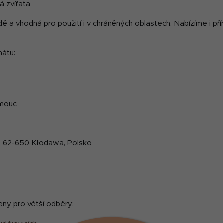
á zvířata
dě a vhodná pro použití i v chráněných oblastech. Nabízíme i pří
mátu:
omouc
 2, 62-650 Kłodawa, Polsko
ny pro větší odběry: