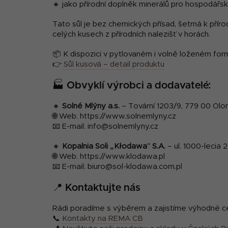
🔸 jako přírodní doplněk minerálů pro hospodářsk
Tato sůl je bez chemických přísad, šetrná k příro
celých kusech z přírodních nalezišť v horách.
📦 K dispozici v pytlovaném i volně loženém for
👉
Sůl kusová – detail produktu
🏭 Obvyklí výrobci a dodavatelé:
🔸
Solné Mlýny a.s.
– Tovární 1203/9, 779 00 Ol
🌐 Web:
https://www.solnemlyny.cz
📧 E-mail:
info@solnemlyny.cz
🔸
Kopalnia Soli „Kłodawa” S.A.
– ul. 1000-lecia
🌐 Web:
https://www.klodawa.pl
📧 E-mail:
biuro@sol-klodawa.com.pl
📍 Kontaktujte nás
Rádi poradíme s výběrem a zajistíme výhodné ce
📞
Kontakty na REMA CB