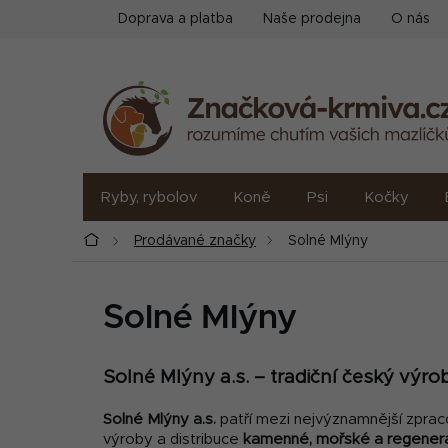
Přejít
Doprava a platba
Naše prodejna
O nás
na
obsah
Ryby, rybolov
Koně
Psi
Kočky
Domů
Prodávané značky
Solné Mlýny
Solné Mlýny
Solné Mlýny a.s. – tradiční český výro
Solné Mlýny a.s.
patří mezi nejvýznamnější zpraco
výroby a distribuce
kamenné, mořské a regenerač