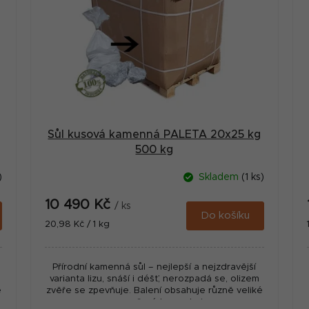
Sůl kusová kamenná PALETA 20x25 kg
500 kg
)
Skladem
(1 ks)
10 490 Kč
/ ks
Do košíku
Měrná
20,98 Kč / 1 kg
cena:
Přírodní kamenná sůl – nejlepší a nejzdravější
varianta lizu, snáší i déšť, nerozpadá se, olizem
é
zvěře se zpevňuje. Balení obsahuje různě veliké
nesouměrné kusy, ale i...