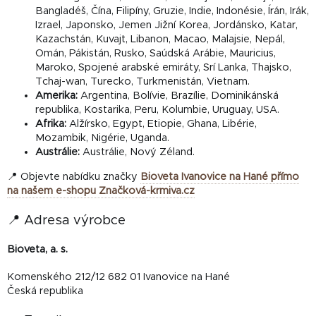
Bangladéš, Čína, Filipíny, Gruzie, Indie, Indonésie, Írán, Irák,
Izrael, Japonsko, Jemen Jižní Korea, Jordánsko, Katar,
Kazachstán, Kuvajt, Libanon, Macao, Malajsie, Nepál,
Omán, Pákistán, Rusko, Saúdská Arábie, Mauricius,
Maroko, Spojené arabské emiráty, Srí Lanka, Thajsko,
Tchaj-wan, Turecko, Turkmenistán, Vietnam.
Amerika:
Argentina, Bolívie, Brazílie, Dominikánská
republika, Kostarika, Peru, Kolumbie, Uruguay, USA.
Afrika:
Alžírsko, Egypt, Etiopie, Ghana, Libérie,
Mozambik, Nigérie, Uganda.
Austrálie:
Austrálie, Nový Zéland.
📍 Objevte nabídku značky
Bioveta Ivanovice na Hané přímo
na našem e-shopu Značková-krmiva.cz
📍 Adresa výrobce
Bioveta, a. s.
Komenského 212/12 682 01 Ivanovice na Hané
Česká republika