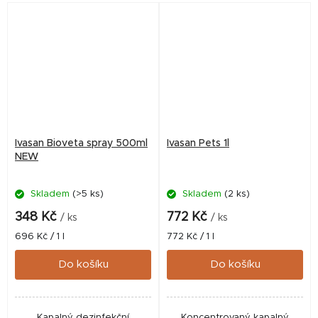
zvířat a dezinfekci...
Ivasan Bioveta spray 500ml
Ivasan Pets 1l
NEW
Skladem
(>5 ks)
Skladem
(2 ks)
348 Kč
772 Kč
/ ks
/ ks
Měrná
Měrná
696 Kč / 1 l
772 Kč / 1 l
cena:
cena:
Do košíku
Do košíku
Kapalný dezinfekční
Koncentrovaný kapalný