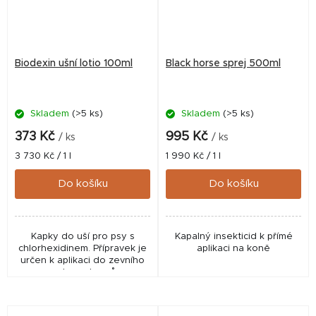
Biodexin ušní lotio 100ml
Black horse sprej 500ml
Skladem
(>5 ks)
Skladem
(>5 ks)
373 Kč
995 Kč
/ ks
/ ks
Měrná
Měrná
3 730 Kč / 1 l
1 990 Kč / 1 l
cena:
cena:
Do košíku
Do košíku
Kapky do uší pro psy s
Kapalný insekticid k přímé
chlorhexidinem. Přípravek je
aplikaci na koně
určen k aplikaci do zevního
zvukovodu psů.