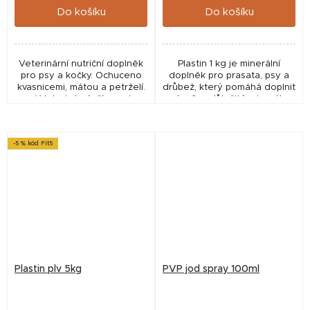
Do košíku
Do košíku
Veterinární nutriční doplněk
Plastin 1 kg je minerální
pro psy a kočky. Ochuceno
doplněk pro prasata, psy a
kvasnicemi, mátou a petrželí.
drůbež, který pomáhá doplnit
✅ Veterinární přípravek
vápník a důležité minerály
schválený ÚSKVBL pod
pro správnou kondici a výživu
číslem: 222-20/C
zvířat.
-5 % kód Fit5
Plastin plv 5kg
PVP jod spray 100ml