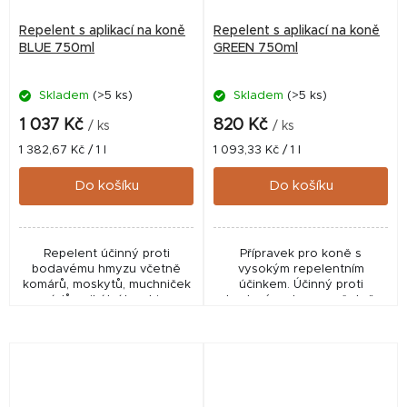
Repelent s aplikací na koně
Repelent s aplikací na koně
BLUE 750ml
GREEN 750ml
Skladem
(>5 ks)
Skladem
(>5 ks)
1 037 Kč
820 Kč
/ ks
/ ks
Měrná
Měrná
1 382,67 Kč / 1 l
1 093,33 Kč / 1 l
cena:
cena:
Do košíku
Do košíku
Repelent účinný proti
Přípravek pro koně s
bodavému hmyzu včetně
vysokým repelentním
komárů, moskytů, muchniček
účinkem. Účinný proti
a ovádů unikátní kombinace
bodavému hmyzu včetně
vysoce účinných
komárů, moskytů, muchniček
repelentních látek.
a ovádů. ✅ Veterinární
✅ Veterinární přípravek
přípravek schválený ÚSKVBL
schválený...
pod...