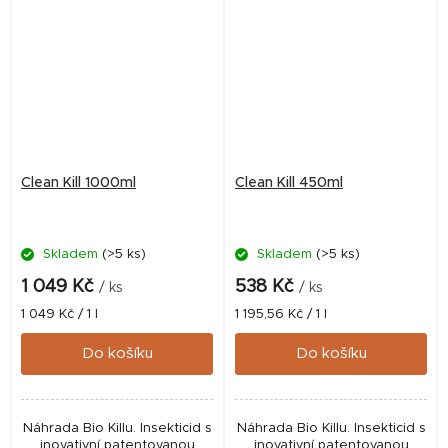
Clean Kill 1000ml
Clean Kill 450ml
Skladem
(>5 ks)
Skladem
(>5 ks)
1 049 Kč
538 Kč
/ ks
/ ks
Měrná
Měrná
1 049 Kč / 1 l
1 195,56 Kč / 1 l
cena:
cena:
Do košíku
Do košíku
Náhrada Bio Killu. Insekticid s
Náhrada Bio Killu. Insekticid s
inovativní patentovanou
inovativní patentovanou