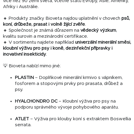
více než 90 zemí světa, včetně států Evropy, Asie, Ameriky,
Afriky i Austrálie.
🔸 Produkty značky Bioveta najdou uplatnění v chovech
psů,
koní, drůbeže, prasat i volně žijící zvěře
.
🔸 Společnost je známá důrazem na
vědecký výzkum
,
kvalitu surovin a mezinárodní certifikace.
🔸 V sortimentu najdete například
univerzální minerální směsi,
kloubní výživu pro psy i koně, dezinfekční přípravky i
inovativní insekticidy
.
💡 Bioveta nabízí mimo jiné:
PLASTIN
– Doplňkové minerální krmivo s vápníkem,
fosforem a stopovými prvky pro prasata, drůbež a
psy.
HYALCHONDRO DC
– Kloubní výživa pro psy na
podporu správného vývoje pohybového aparátu.
ATLET
– Výživa pro klouby koní s extraktem Boswellia
serrata.