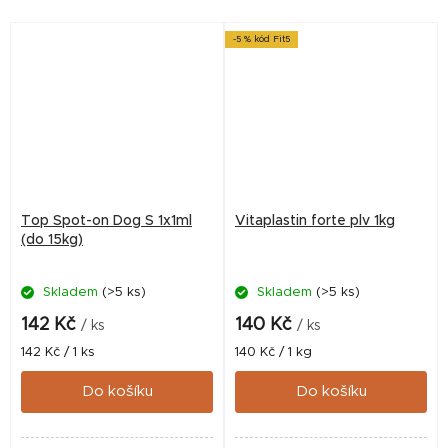
schválený ÚSKVBL pod
schválený ÚSKVBL pod
číslem:96/094/14-C...
číslem:...
-5 % kód Fit5
Top Spot-on Dog S 1x1ml
Vitaplastin forte plv 1kg
(do 15kg)
Skladem
(>5 ks)
Skladem
(>5 ks)
142 Kč
140 Kč
/ ks
/ ks
Měrná
Měrná
142 Kč / 1 ks
140 Kč / 1 kg
cena:
cena:
Do košíku
Do košíku