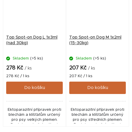
Top Spot-on Dog L 1x3ml
Top Spot-on Dog M 1x2ml
(nad 30kg)
(15-30kg)
Skladem
(>5 ks)
Skladem
(>5 ks)
278 Kč
207 Kč
/ ks
/ ks
Měrná
Měrná
278 Kč / 1 ks
207 Kč / 1 ks
cena:
cena:
Do košíku
Do košíku
Ektoparazitní přípravek proti
Ektoparazitní přípravek proti
blechám a klíšťatům určený
blechám a klíšťatům určený
pro psy velkých plemen.
pro psy středních plemen.
Roztok pro kožní aplikaci.
Roztok pro kožní aplikaci.
✅ Veterinární přípravek
✅ Veterinární přípravek