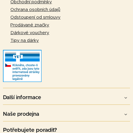
í
Obchodní podmínky
v
Ochrana osobních údajů
k
Odstoupení od smlouvy
y
v
Prodávané značky
ý
Dárkové vouchery
p
Tipy na dárky
i
s
u
Další informace
Naše prodejna
Potřebujete poradit?