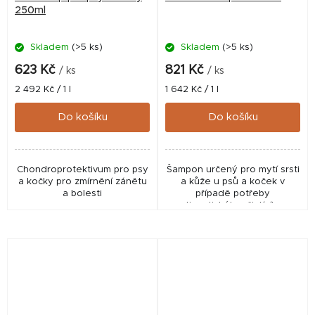
250ml
Skladem
(>5 ks)
Skladem
(>5 ks)
623 Kč
821 Kč
/ ks
/ ks
Měrná
Měrná
2 492 Kč / 1 l
1 642 Kč / 1 l
cena:
cena:
Do košíku
Do košíku
Chondroprotektivum pro psy
Šampon určený pro mytí srsti
a kočky pro zmírnění zánětu
a kůže u psů a koček v
a bolesti
případě potřeby
antiseptického, čistícího a
desodoračního účinku.
✅ Biodexin šampon 500 ml je
registrovaný veterinární...