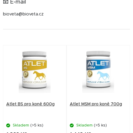
📧 E‑mail
bioveta@bioveta.cz
V
ý
p
i
s
p
r
Atlet BS pro koně 600g
Atlet MSM pro koně 700g
o
d
Skladem
(>5 ks)
Skladem
(>5 ks)
u