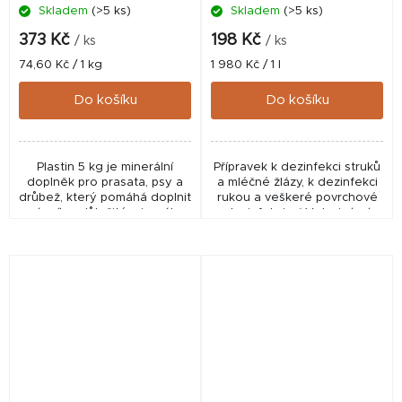
Skladem
(>5 ks)
Skladem
(>5 ks)
373 Kč
198 Kč
/ ks
/ ks
Měrná
Měrná
74,60 Kč / 1 kg
1 980 Kč / 1 l
cena:
cena:
Do košíku
Do košíku
Plastin 5 kg je minerální
Přípravek k dezinfekci struků
doplněk pro prasata, psy a
a mléčné žlázy, k dezinfekci
drůbež, který pomáhá doplnit
rukou a veškeré povrchové
vápník a důležité minerály
dezinfekci. ✅ Veterinární
pro správnou kondici a výživu
přípravek schválený ÚSKVBL
zvířat.
pod číslem: 99/012/09-C...