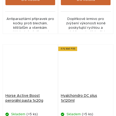
Antiparazitární přípravek pro
Doplňkové krmivo pro
kočky proti blechám,
zvýšení výkonosti koně
klíšťatům a všenkám.
poskytující rychlou a
✅ Veterinární přípravek
spolehlivou dodávku živin,
schválený ÚSKVBL pod
minerálů i vitamínů.
číslem: 96/056/12-C Odkaz
na detail VLP ...
-5 % kód Fit5
Horse Active Boost
Hyalchondro DC plus
perorální pasta 1x20g
1x120ml
Skladem
(>5 ks)
Skladem
(>5 ks)