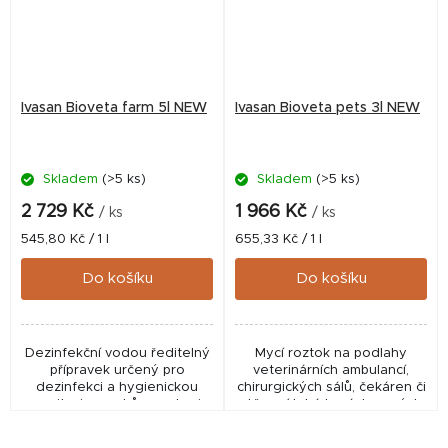
Ivasan Bioveta farm 5l NEW
Ivasan Bioveta pets 3l NEW
Skladem
(>5 ks)
Skladem
(>5 ks)
2 729 Kč
1 966 Kč
/ ks
/ ks
Měrná
Měrná
545,80 Kč / 1 l
655,33 Kč / 1 l
cena:
cena:
Do košíku
Do košíku
Dezinfekční vodou ředitelný
Mycí roztok na podlahy
přípravek určený pro
veterinárních ambulancí,
dezinfekci a hygienickou
chirurgických sálů, čekáren či
sanitaci povrchů, prostor i
stěn v útulcích, záchranných
technologických zařízení v
stanicích a zoologických
chovech hospodářských
zahradách.