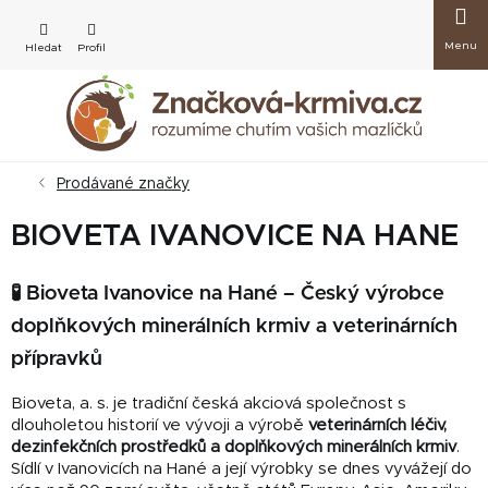
Přejít
Nákup
na
obsah
košík
Prodávané značky
BIOVETA IVANOVICE NA HANE
🧪 Bioveta Ivanovice na Hané – Český výrobce
doplňkových minerálních krmiv a veterinárních
přípravků
Bioveta, a. s. je tradiční česká akciová společnost s
dlouholetou historií ve vývoji a výrobě
veterinárních léčiv,
dezinfekčních prostředků a doplňkových minerálních krmiv
.
Sídlí v Ivanovicích na Hané a její výrobky se dnes vyvážejí do