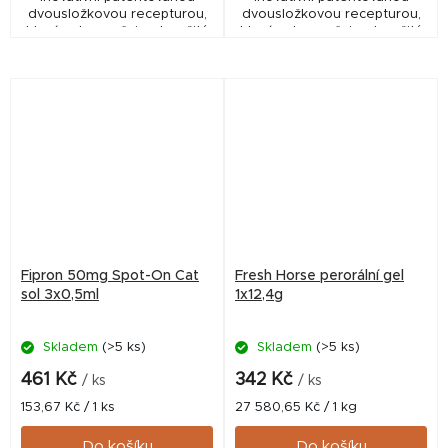
dvousložkovou recepturou,
dvousložkovou recepturou,
která zabezpečuje okamžitý
která zabezpečuje okamžitý
knock-down efekt na široké
knock-down efekt na široké
portfolio hmyzu při
portfolio hmyzu při
postupném uvolňování...
postupném uvolňování...
Fipron 50mg Spot-On Cat
Fresh Horse perorální gel
sol 3x0,5ml
1x12,4g
Skladem
(>5 ks)
Skladem
(>5 ks)
461 Kč
342 Kč
/ ks
/ ks
Měrná
Měrná
153,67 Kč / 1 ks
27 580,65 Kč / 1 kg
cena:
cena:
Do košíku
Do košíku