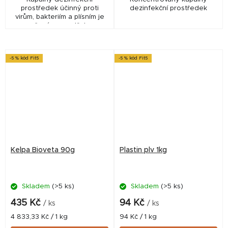
prostředek účinný proti
dezinfekční prostředek
virům, bakteriím a plísním je
určený pro potřeby
veterinárních a
chovatelských zařízení k
přímému použití postřikem.
-5 % kód Fit5
-5 % kód Fit5
Kelpa Bioveta 90g
Plastin plv 1kg
Skladem
(>5 ks)
Skladem
(>5 ks)
435 Kč
94 Kč
/ ks
/ ks
Měrná
Měrná
4 833,33 Kč / 1 kg
94 Kč / 1 kg
cena:
cena: