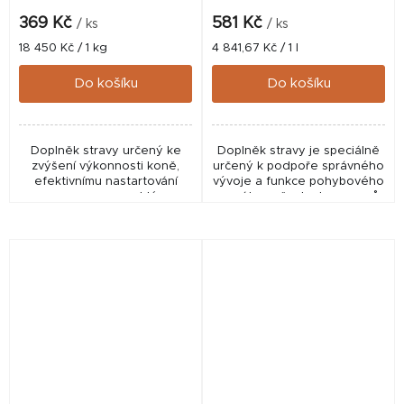
369 Kč
581 Kč
/ ks
/ ks
Měrná
Měrná
18 450 Kč / 1 kg
4 841,67 Kč / 1 l
cena:
cena:
Do košíku
Do košíku
Doplněk stravy určený ke
Doplněk stravy je speciálně
zvýšení výkonnosti koně,
určený k podpoře správného
efektivnímu nastartování
vývoje a funkce pohybového
regenerace a rychlému
aparátu u všech plemen psů.
návratu k plné výkonnosti.