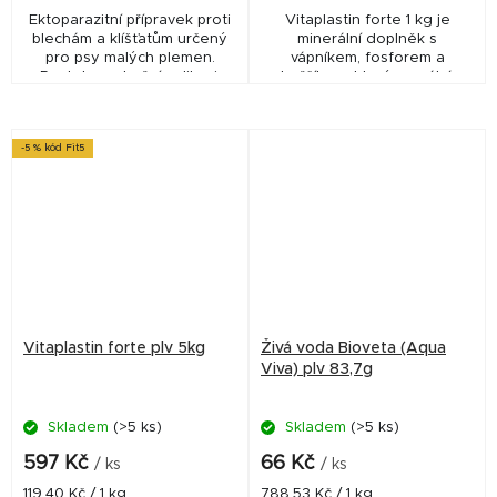
Ektoparazitní přípravek proti
Vitaplastin forte 1 kg je
blechám a klíšťatům určený
minerální doplněk s
pro psy malých plemen.
vápníkem, fosforem a
Roztok pro kožní aplikaci.
hořčíkem, který pomáhá
Odkaz na detail VLP
udržet správnou mineralizaci
✅ Veterinární přípravek
kostí a celkovou kondici
schválený...
hospodářských i domácích
-5 % kód Fit5
zvířat.
Vitaplastin forte plv 5kg
Živá voda Bioveta (Aqua
Viva) plv 83,7g
Skladem
(>5 ks)
Skladem
(>5 ks)
597 Kč
66 Kč
/ ks
/ ks
Měrná
Měrná
119,40 Kč / 1 kg
788,53 Kč / 1 kg