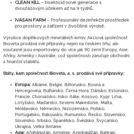
CLEAN KILL
– Insekticid nové generace s
dvoufázovým účinkem až na 9 týdnů.
IVASAN FARM
– Profesionální dezinfekční prostředek
pro prostory a zařízení v živočišné výrobě.
Výrobce doplňkových minerálních krmiv.
Akciová společnost
Bioveta prodává své přípravky nejen na českém trhu, ale
současně jsou exportovány do více jak 90 zemí Evropy, Asie,
Afriky, Ameriky i Austrálie, což společnosti zaručuje obchodní
a finanční stabilitu.
Státy, kam společnost Bioveta, a. s. prodává své přípravky:
Evropa:
Albánie, Belgie, Bělorusko, Bosna a
Hercegovina, Bulharsko, Černá Hora, Dánsko, Estonsko,
Francie, Chorvatsko, Irsko, Itálie, Kosovo, Kypr, Litva,
Lotyšsko, Maďarsko, Severní Makedonie, Malta,
Moldavsko, Německo, Nizozemsko, Polsko,
Portugalsko, Rakousko, Rumunsko, Řecko, Slovensko,
Slovinsko, Srbsko, Španělsko, Švédsko, Švýcarsko,
Ukrajina, Velká Británie.
Asie:
Afghánistán, Arménie, Ázerbájdžán, Bahrajn,