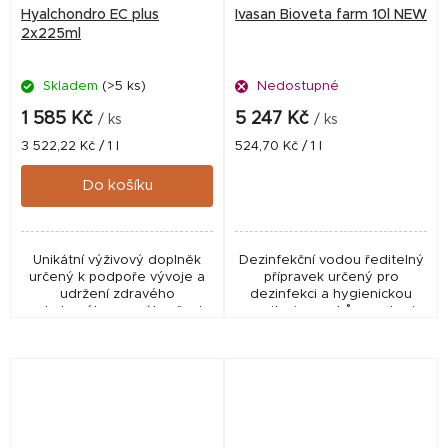
Hyalchondro EC plus
Ivasan Bioveta farm 10l NEW
2x225ml
Skladem
(>5 ks)
Nedostupné
1 585 Kč
5 247 Kč
/ ks
/ ks
Měrná
Měrná
3 522,22 Kč / 1 l
524,70 Kč / 1 l
cena:
cena:
Do košíku
Unikátní výživový doplněk
Dezinfekční vodou ředitelný
určený k podpoře vývoje a
přípravek určený pro
udržení zdravého
dezinfekci a hygienickou
pohybového aparátu všech
sanitaci povrchů, prostor i
kategorií sportovních a
technologických zařízení v
pracovních koní.
chovech hospodářských
zvířat a dezinfekci...