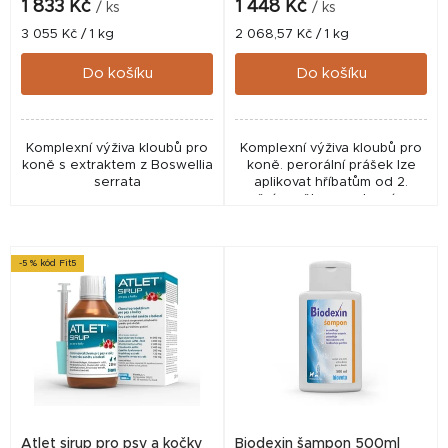
k
1 833 Kč
1 448 Kč
/ ks
/ ks
t
Měrná
Měrná
3 055 Kč / 1 kg
2 068,57 Kč / 1 kg
cena:
cena:
ů
Do košíku
Do košíku
Komplexní výživa kloubů pro
Komplexní výživa kloubů pro
koně s extraktem z Boswellia
koně. perorální prášek lze
serrata
aplikovat hříbatům od 2.
měsíce věku, sportovním a
pracovním koním všech
věkových kategorií.
(odměrka uvnitř balení)
-5 % kód Fit5
Atlet sirup pro psy a kočky
Biodexin šampon 500ml