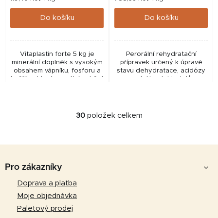
cena:
cena:
Do košíku
Do košíku
Vitaplastin forte 5 kg je
Perorální rehydratační
minerální doplněk s vysokým
přípravek určený k úpravě
obsahem vápníku, fosforu a
stavu dehydratace, acidózy
hořčíku, který pomáhá udržet
a ztráty elektrolytů
správnou mineralizaci kostí a
spojeného s průjmy telat.
celkovou kondici
hospodářských i...
30
položek celkem
O
v
l
Z
á
d
á
Pro zákazníky
a
p
Doprava a platba
c
a
í
Moje objednávka
p
t
Paletový prodej
r