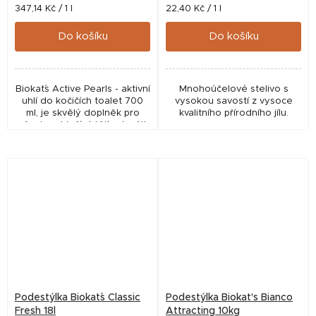
Měrná
Měrná
347,14 Kč / 1 l
22,40 Kč / 1 l
cena:
cena:
Do košíku
Do košíku
Biokat´s Active Pearls - aktivní
Mnohoúčelové stelivo s
uhlí do kočičích toalet 700
vysokou savostí z vysoce
ml, je skvělý doplněk pro
kvalitního přírodního jílu.
všechny, kteří chtějí vylepšit
svoje aktuální stelivo a
kompletně vyřešit problém
se...
Podestýlka Biokat´s Classic
Podestýlka Biokat's Bianco
Fresh 18l
Attracting 10kg