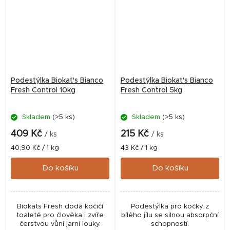
Podestýlka Biokat's Bianco
Podestýlka Biokat's Bianco
Fresh Control 10kg
Fresh Control 5kg
Skladem
(>5 ks)
Skladem
(>5 ks)
409 Kč
215 Kč
/ ks
/ ks
Měrná
Měrná
40,90 Kč / 1 kg
43 Kč / 1 kg
cena:
cena:
Do košíku
Do košíku
Biokats Fresh dodá kočičí
Podestýlka pro kočky z
toaletě pro člověka i zvíře
bílého jílu se silnou absorpční
čerstvou vůni jarní louky.
schopností.