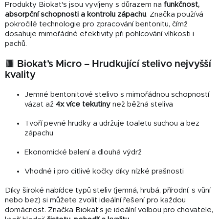
Produkty Biokat's jsou vyvíjeny s důrazem na
funkčnost,
absorpční schopnosti a kontrolu zápachu
. Značka používá
pokročilé technologie pro zpracování bentonitu, čímž
dosahuje mimořádné efektivity při pohlcování vlhkosti i
pachů.
🟫 Biokat’s Micro – Hrudkující stelivo nejvyšší
kvality
Jemné bentonitové stelivo s mimořádnou schopností
vázat až
4x více tekutiny
než běžná steliva
Tvoří pevné hrudky a udržuje toaletu suchou a bez
zápachu
Ekonomické balení a dlouhá výdrž
Vhodné i pro citlivé kočky díky nízké prašnosti
Díky široké nabídce typů steliv (jemná, hrubá, přírodní, s vůní
nebo bez) si můžete zvolit ideální řešení pro každou
domácnost. Značka Biokat's je ideální volbou pro chovatele,