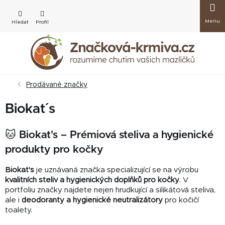
Přejít
Nákup
na
obsah
košík
Prodávané značky
Biokat´s
🐱 Biokat's – Prémiová steliva a hygienické
produkty pro kočky
Biokat's
je uznávaná značka specializující se na výrobu
kvalitních steliv a hygienických doplňků pro kočky
. V
portfoliu značky najdete nejen hrudkující a silikátová steliva,
ale i
deodoranty a hygienické neutralizátory
pro kočičí
toalety.