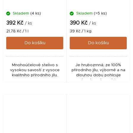
Skladem
(4 ks)
Skladem
(>5 ks)
392 Kč
390 Kč
/ ks
/ ks
Měrná
Měrná
21,78 Kč / 1 l
39 Kč / 1 kg
cena:
cena:
Do košíku
Do košíku
Mnohoúčelové stelivo s
Je hrubozrnná, ze 100%
vysokou savostí z vysoce
přírodního jílu, výborně a na
kvalitního přírodního jílu.
dlouhou dobu pohlcuje
zápach a zároveň je
bezprašná a antibakteriální.
Co víc si přát?