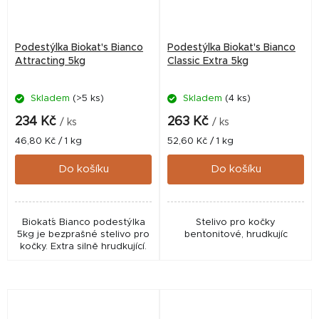
Podestýlka Biokat's Bianco
Podestýlka Biokat's Bianco
Attracting 5kg
Classic Extra 5kg
Skladem
(>5 ks)
Skladem
(4 ks)
234 Kč
263 Kč
/ ks
/ ks
Měrná
Měrná
46,80 Kč / 1 kg
52,60 Kč / 1 kg
cena:
cena:
Do košíku
Do košíku
Biokat´s Bianco podestýlka
Stelivo pro kočky
5kg je bezprašné stelivo pro
bentonitové, hrudkujíc
kočky. Extra silně hrudkující.