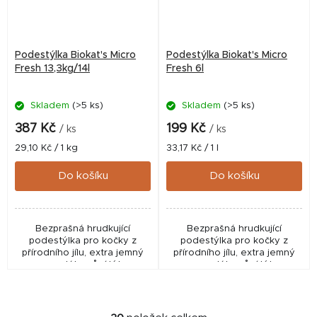
Podestýlka Biokat's Micro
Podestýlka Biokat's Micro
Fresh 13,3kg/14l
Fresh 6l
Skladem
(>5 ks)
Skladem
(>5 ks)
387 Kč
199 Kč
/ ks
/ ks
Měrná
Měrná
29,10 Kč / 1 kg
33,17 Kč / 1 l
cena:
cena:
Do košíku
Do košíku
Bezprašná hrudkující
Bezprašná hrudkující
podestýlka pro kočky z
podestýlka pro kočky z
přírodního jílu, extra jemný
přírodního jílu, extra jemný
granulát s vůní léta
granulát s vůní léta