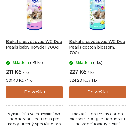
p
i
s
p
r
Biokat's osvěžovač WC Deo
Biokat's osvěžovač WC Deo
o
Pearls baby powder 700g
Pearls cotton blossom
700g
d
Skladem
(>5 ks)
Skladem
(1 ks)
u
k
211 Kč
227 Kč
/ ks
/ ks
t
Měrná
Měrná
301,43 Kč / 1 kg
324,29 Kč / 1 kg
cena:
cena:
ů
Do košíku
Do košíku
Vynikající a velmi kvalitní WC
Biokat´s Deo Pearls cotton
deodorant Deo Fresh pro
blossom 700 g je deodorant
kočky, určený speciálně pro
do kočičí toalety s vůní
kočičí toalety.
Cotton blossom. S tímto