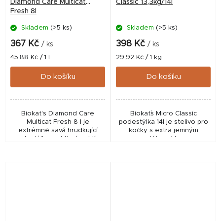
Diamond Care Multicat
Classic 13,3kg/14l
Fresh 8l
Skladem
(>5 ks)
Skladem
(>5 ks)
367 Kč
398 Kč
/ ks
/ ks
Měrná
Měrná
45,88 Kč / 1 l
29,92 Kč / 1 kg
cena:
cena:
Do košíku
Do košíku
Biokat's Diamond Care
Biokat´s Micro Classic
Multicat Fresh 8 l je
podestýlka 14l je stelivo pro
extrémně savá hrudkující
kočky s extra jemným
podestýlka s aktivním uhlím,
granulátem. Vysoce
ideální pro domácnosti s více
absorbční.
kočkami – zajišťuje účinnou
neutralizaci pachů,...