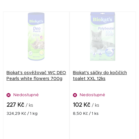
Deodorantem můžete lehce
a účinně vylepšit svojí kočičí
toaletu tak, aby...
Biokat's osvěžovač WC DEO
Biokat's sáčky do kočičích
Pearls white flowers 700g
toalet XXL 12ks
Nedostupné
Nedostupné
227 Kč
102 Kč
/ ks
/ ks
Měrná
Měrná
324,29 Kč / 1 kg
8,50 Kč / 1 ks
cena:
cena: