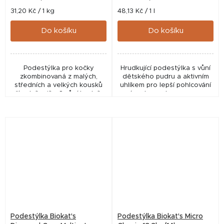
Měrná
Měrná
31,20 Kč / 1 kg
48,13 Kč / 1 l
cena:
cena:
Do košíku
Do košíku
Podestýlka pro kočky
Hrudkující podestýlka s vůní
zkombinovaná z malých,
dětského pudru a aktivním
středních a velkých kousků
uhlíkem pro lepší pohlcování
přírodního jílu. S vůní bavlníku
zápachu, s aloe vera pro
a jasmínu.
jemnnou péči
Podestýlka Biokat's
Podestýlka Biokat's Micro