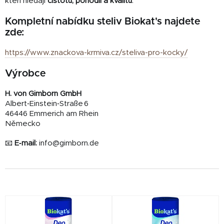
kteří hledají
čistotu, pohodlí a kvalitu
.
Kompletní nabídku steliv Biokat's najdete
zde:
https://www.znackova-krmiva.cz/steliva-pro-kocky/
Výrobce
H. von Gimborn GmbH
Albert‑Einstein‑Straße 6
46446 Emmerich am Rhein
Německo
📧
E‑mail:
info@gimborn.de
V
ý