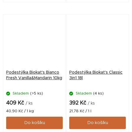
Podestýlka Biokat's Bianco
Podestýlka Biokat's Classic
Fresh Vanilla&Mandarin 10kg
3in1 18l
Skladem
(>5 ks)
Skladem
(4 ks)
409 Kč
392 Kč
/ ks
/ ks
Měrná
Měrná
40,90 Kč / 1 kg
21,78 Kč / 1 l
cena:
cena:
Do košíku
Do košíku