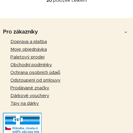
20
položek celkem
O
v
l
Z
á
d
á
Pro zákazníky
a
p
Doprava a platba
c
a
í
Moje objednávka
p
t
Paletový prodej
r
í
Obchodní podmínky
v
Ochrana osobních údajů
k
Odstoupení od smlouvy
y
v
Prodávané značky
ý
Dárkové vouchery
p
Tipy na dárky
i
s
u