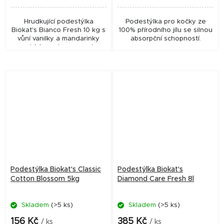
Hrudkující podestýlka
Podestýlka pro kočky ze
Biokat's Bianco Fresh 10 kg s
100% přírodního jílu se silnou
vůní vanilky a mandarinky
absorpční schopností.
nabízí vysokou savost,
rychlou tvorbu hrudek a
účinnou neutralizaci pachů,
navíc s minimální...
Podestýlka Biokat's Classic
Podestýlka Biokat's
Cotton Blossom 5kg
Diamond Care Fresh 8l
Skladem
(>5 ks)
Skladem
(>5 ks)
156 Kč
385 Kč
/ ks
/ ks