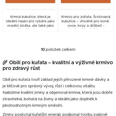
Krmná kukuřice, která je
Krmivo pro zvířata. Šrotovaná
ideální nejen pro rybáře jako
kukuřice – vhodné pro koně,
vnadící složka, ale také jako
ovce, kozy a drůbež -
výživné krmivo pro
slepice. Vhodné i pro
hospodářská i domácí
přípravu vnadících směsí pro
zvířata. Krmivo pro zvířata.
rybolov.
Krmná...
10
položek celkem
O
v
🌾 Obilí pro kuřata – kvalitní a výživné krmivo
l
pro zdravý růst
á
d
Obilí pro kuřata tvoří základ jejich přirozené krmné dávky a
a
c
je klíčové pro správný vývoj, růst i celkovou vitalitu.
í
Nabízíme kvalitní zrniny a objemová krmiva, která jsou dobře
p
stravitelná, bohatá na živiny a ideální jako doplněk k
r
plnohodnotným krmným směsím.
v
k
Zrniny poskytují kuřatům energii, podporují tvorbu svalové