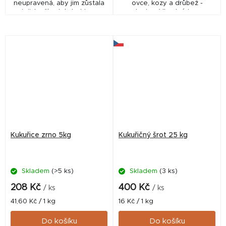
neupravená, aby jim zůstala
ovce, kozy a drůbež -
jejich přírodní struktura
slepice. Vhodné i pro
včetně malých částeček z
přípravu vnadících směsí pro
klasů. Ty jsou ideální pro
rybolov.
tvorbu hustého sloupce...
Kukuřice zrno 5kg
Kukuřičný šrot 25 kg
Skladem
(>5 ks)
Skladem
(3 ks)
208 Kč
400 Kč
/ ks
/ ks
Měrná
Měrná
41,60 Kč / 1 kg
16 Kč / 1 kg
cena:
cena:
Do košíku
Do košíku