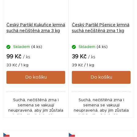
Český Partikl Kukuřice krmná
Český Partikl Pšenice krmná
suchá nečištěná zrna 3 kg
suchá nečištěná zrna 1 kg
Skladem
(4 ks)
Skladem
(4 ks)
99 Kč
39 Kč
/ ks
/ ks
Měrná
Měrná
33 Kč / 1 kg
39 Kč / 1 kg
cena:
cena:
Do košíku
Do košíku
Suchá, nečištěná zrna i
Suchá, nečištěná zrna i
semena se vakuují
semena se vakuují
neupravená, aby jim zůstala
neupravená, aby jim zůstala
jejich přírodní struktura
jejich přírodní struktura
včetně malých částeček z
včetně malých částeček z
klasů. Ty jsou ideální pro
klasů. Ty jsou ideální pro
tvorbu hustého sloupce...
tvorbu hustého sloupce...