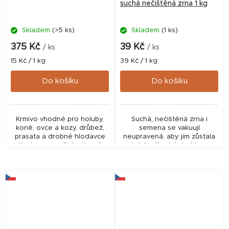
suchá nečištěná zrna 1 kg
Skladem
(>5 ks)
Skladem
(1 ks)
375 Kč
39 Kč
/ ks
/ ks
Měrná
Měrná
15 Kč / 1 kg
39 Kč / 1 kg
cena:
cena:
Do košíku
Do košíku
Krmivo vhodné pro holuby,
Suchá, nečištěná zrna i
koně, ovce a kozy, drůbež,
semena se vakuují
prasata a drobné hlodavce
neupravená, aby jim zůstala
Krmivo pro zvířata. Krmná
jejich přírodní struktura
kukuřice. Může obsahovat
včetně malých částeček z
přepůlené a drcené zrna.
klasů. Ty jsou ideální pro
Nejde o perfektně...
tvorbu hustého sloupce...