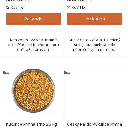
t
Měrná
Měrná
12 Kč / 1 kg
14 Kč / 1 kg
cena:
cena:
ů
Do košíku
Do košíku
Krmivo pro zvířata. Krmné
Krmivo pro zvířata. Pšeničný
obilí. Pšenice je vhodná pro
šrot jsou namletá celá
drůbež a prasata.
pšeničná zrna nahrubo.
Používá se ke krmení všech
druhů hospodářských zvířat.
Kukuřice krmná zrno 25 kg
Český Partikl Kukuřice krmná