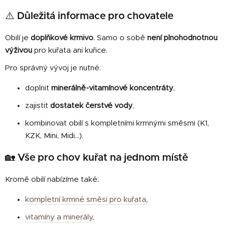
⚠️ Důležitá informace pro chovatele
Obilí je
doplňkové krmivo
. Samo o sobě
není plnohodnotnou
výživou
pro kuřata ani kuřice.
Pro správný vývoj je nutné:
doplnit
minerálně-vitamínové koncentráty
,
zajistit
dostatek čerstvé vody
,
kombinovat obilí s kompletními krmnými směsmi (K1,
KZK, Mini, Midi…).
🏡 Vše pro chov kuřat na jednom místě
Kromě obilí nabízíme také:
kompletní krmné směsi pro kuřata
,
vitamíny a minerály
,