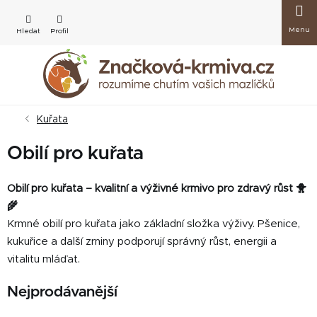
Přejít
Nákup
na
obsah
košík
Kuřata
Obilí pro kuřata
Obilí pro kuřata – kvalitní a výživné krmivo pro zdravý růst 🐥
🌾
Krmné obilí pro kuřata jako základní složka výživy. Pšenice,
kukuřice a další zrniny podporují správný růst, energii a
vitalitu mláďat.
Nejprodávanější