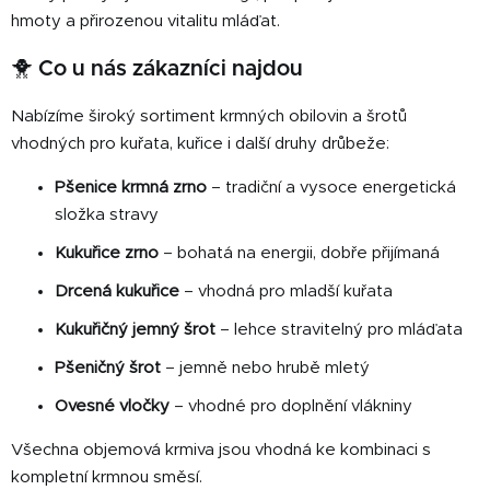
y
hmoty a přirozenou vitalitu mláďat.
v
ý
🐥 Co u nás zákazníci najdou
p
i
Nabízíme široký sortiment krmných obilovin a šrotů
s
vhodných pro kuřata, kuřice i další druhy drůbeže:
u
Pšenice krmná zrno
– tradiční a vysoce energetická
složka stravy
Kukuřice zrno
– bohatá na energii, dobře přijímaná
Drcená kukuřice
– vhodná pro mladší kuřata
Kukuřičný jemný šrot
– lehce stravitelný pro mláďata
Pšeničný šrot
– jemně nebo hrubě mletý
Ovesné vločky
– vhodné pro doplnění vlákniny
Všechna objemová krmiva jsou vhodná ke kombinaci s
kompletní krmnou směsí.