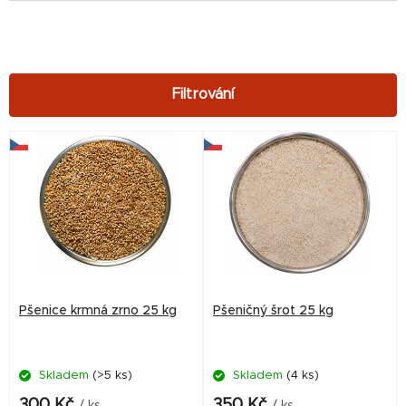
V
ý
p
i
s
p
r
Pšenice krmná zrno 25 kg
Pšeničný šrot 25 kg
o
d
Skladem
(>5 ks)
Skladem
(4 ks)
u
k
300 Kč
350 Kč
/ ks
/ ks