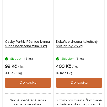
Český Partikl Pšenice krmná
Kukuřice drcená kukuřičný
suchá nečištěná zrna 3 kg
šrot hrubý 25 kg
Skladem
(3 ks)
Skladem
(5 ks)
99 Kč
400 Kč
/ ks
/ ks
Měrná
Měrná
33 Kč / 1 kg
16 Kč / 1 kg
cena:
cena:
Do košíku
Do košíku
Suchá, nečištěná zrna i
Krmivo pro zvířata. Šrotovaná
semena se vakuují
kukuřice – vhodné pro koně,