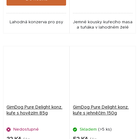
Lahodná konzerva pro psy
Jemné kousky kuřecího masa
a tuňáka v lahodném želé
GimDog Pure Delight konz.
GimDog Pure Delight konz.
kuře s hovězím 85g
kuře s jehněčím 150g
Nedostupné
Skladem
(>5 ks)