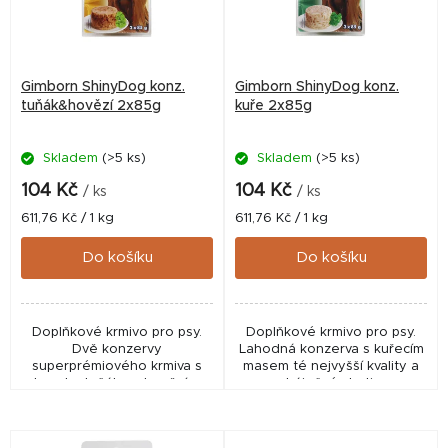
s
p
r
Gimborn ShinyDog konz.
Gimborn ShinyDog konz.
o
tuňák&hovězí 2x85g
kuře 2x85g
d
Skladem
(>5 ks)
Skladem
(>5 ks)
u
k
104 Kč
104 Kč
/ ks
/ ks
t
Měrná
Měrná
611,76 Kč / 1 kg
611,76 Kč / 1 kg
cena:
cena:
ů
Do košíku
Do košíku
Doplňkové krmivo pro psy.
Doplňkové krmivo pro psy.
Dvě konzervy
Lahodná konzerva s kuřecím
superprémiového krmiva s
masem té nejvyšší kvality a
kousky tuňáku a hovězím.
báječné chuti.
Bez umělých přísad a
konzervačních látek.