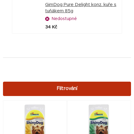
GimDog Pure Delight konz. kuře s
tuňákem 85g
Nedostupné
34 Kč
V
ý
p
i