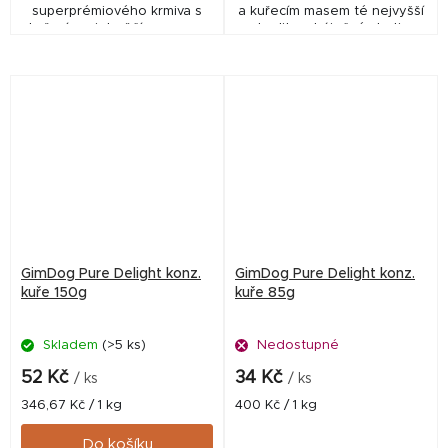
superprémiového krmiva s
a kuřecím masem té nejvyšší
kuřecím a jehněčím masem.
kvality a báječné chuti.
Bez umělých přísad a
konzervačních látek.
GimDog Pure Delight konz.
GimDog Pure Delight konz.
kuře 150g
kuře 85g
Skladem
(>5 ks)
Nedostupné
52 Kč
34 Kč
/ ks
/ ks
Měrná
Měrná
346,67 Kč / 1 kg
400 Kč / 1 kg
cena:
cena:
Do košíku