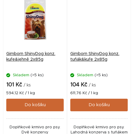
Gimborn ShinyDog konz.
Gimborn ShinyDog konz.
kuře&jehně 2x85g
tuňák&kuře 2x85g
Skladem
(>5 ks)
Skladem
(>5 ks)
101 Kč
104 Kč
/ ks
/ ks
Měrná
Měrná
594,12 Kč / 1 kg
611,76 Kč / 1 kg
cena:
cena:
Do košíku
Do košíku
Doplňkové krmivo pro psy.
Doplňkové krmivo pro psy.
Dvě konzervy
Lahodná konzerva s tuňákem