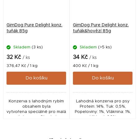
GimDog Pure Delight konz.
GimDog Pure Delight konz.
tuňák 85g
tuňák&hovězí 85g
Skladem
(3 ks)
Skladem
(>5 ks)
32 Kč
34 Kč
/ ks
/ ks
Měrná
Měrná
376,47 Kč / 1 kg
400 Kč / 1 kg
cena:
cena:
Do košíku
Do košíku
Konzerva s lahodným rybím
Lahodná konzerva pro psy
obsahem byla
Protein: 14%, Tuk: 0,5%,
vytvořena speciálně pro malá
Popeloviny: 1%, Vláknina: 1%,
psí plemena. Obsahuje
Vlhkost: 86%
kousky tuňáka v lahodném
želé