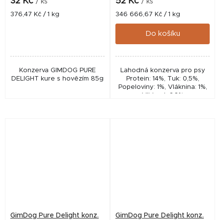
32 Kč
52 Kč
/ ks
/ ks
Měrná
Měrná
376,47 Kč / 1 kg
346 666,67 Kč / 1 kg
cena:
cena:
Do košíku
Konzerva GIMDOG PURE
Lahodná konzerva pro psy
DELIGHT kure s hovězím 85g
Protein: 14%, Tuk: 0,5%,
Popeloviny: 1%, Vláknina: 1%,
Vlhkost: 86%
GimDog Pure Delight konz.
GimDog Pure Delight konz.