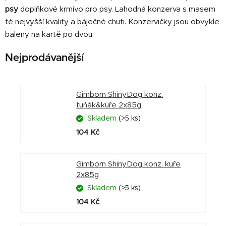
psy
d
oplňkové krmivo pro psy. Lahodná konzerva s masem
té nejvyšší kvality a báječné chuti. Konzervičky jsou obvykle
baleny na kartě po dvou.
Nejprodávanější
Gimborn ShinyDog konz.
tuňák&kuře 2x85g
Skladem
(>5 ks)
104 Kč
Gimborn ShinyDog konz. kuře
2x85g
Skladem
(>5 ks)
104 Kč