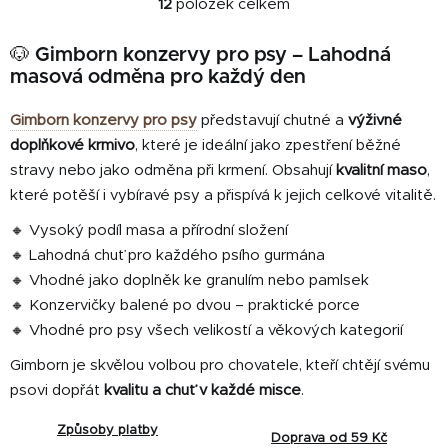
12
položek celkem
O
v
🐶 Gimborn konzervy pro psy – Lahodná
l
masová odměna pro každý den
á
d
Gimborn konzervy pro psy
představují chutné a
výživné
a
c
doplňkové krmivo
, které je ideální jako zpestření běžné
í
stravy nebo jako odměna při krmení. Obsahují
kvalitní maso
,
p
které potěší i vybíravé psy a přispívá k jejich celkové vitalitě.
r
🔸 Vysoký podíl masa a přírodní složení
v
k
🔸 Lahodná chuť pro každého psího gurmána
y
🔸 Vhodné jako doplněk ke granulím nebo pamlsek
v
🔸 Konzervičky balené po dvou – praktické porce
ý
🔸 Vhodné pro psy všech velikostí a věkových kategorií
p
i
Gimborn je skvělou volbou pro chovatele, kteří chtějí svému
s
psovi dopřát
kvalitu a chuť v každé misce
.
u
Způsoby platby
Doprava od 59 Kč