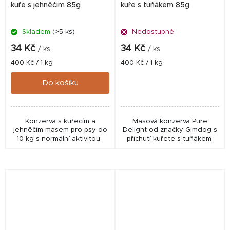
kuře s jehněčim 85g
kuře s tuňákem 85g
Skladem
(>5 ks)
Nedostupné
34 Kč
34 Kč
/ ks
/ ks
Měrná
Měrná
400 Kč / 1 kg
400 Kč / 1 kg
cena:
cena:
Do košíku
Konzerva s kuřecím a
Masová konzerva Pure
jehněčím masem pro psy do
Delight od značky Gimdog s
10 kg s normální aktivitou.
příchutí kuřete s tuňákem