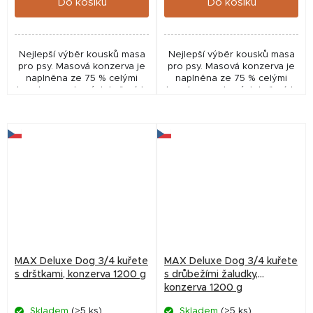
Do košíku
Do košíku
Nejlepší výběr kousků masa
Nejlepší výběr kousků masa
pro psy. Masová konzerva je
pro psy. Masová konzerva je
naplněna ze 75 % celými
naplněna ze 75 % celými
kousky nasekaných kuřecích
kousky nasekaných kuřecích
čtvrtek včetně kostí a 25 %
čtvrtek včetně kostí a 25 %
hovězím vemenem.
hovězím vemenem.
MAX Deluxe Dog 3/4 kuřete
MAX Deluxe Dog 3/4 kuřete
s dršťkami, konzerva 1200 g
s drůbežími žaludky,
konzerva 1200 g
Skladem
(>5 ks)
Skladem
(>5 ks)