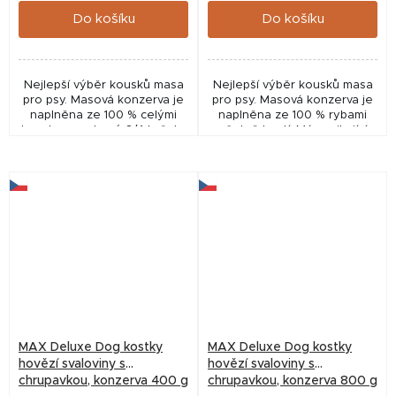
Do košíku
Do košíku
Nejlepší výběr kousků masa
Nejlepší výběr kousků masa
pro psy. Masová konzerva je
pro psy. Masová konzerva je
naplněna ze 100 % celými
naplněna ze 100 % rybami
kousky nasekané 3/4 kuřete
včetně kostí. Má vynikající
včetně kostí. Má vynikající
nutriční a dietní hodnoty,
nutriční a dietní hodnoty
vysoký obsah hořčíku, který
ovlivňuje...
MAX Deluxe Dog kostky
MAX Deluxe Dog kostky
hovězí svaloviny s
hovězí svaloviny s
chrupavkou, konzerva 400 g
chrupavkou, konzerva 800 g