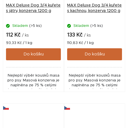
MAX Deluxe Dog 3/4 kuřete
MAX Deluxe Dog 3/4 kuřete
s játry, konzerva 1200 g
s kachnou, konzerva 1200 g
Skladem
(>5 ks)
Skladem
(>5 ks)
112 Kč
133 Kč
/ ks
/ ks
Měrná
Měrná
93,33 Kč / 1 kg
110,83 Kč / 1 kg
cena:
cena:
Do košíku
Do košíku
Nejlepší výběr kousků masa
Nejlepší výběr kousků masa
pro psy. Masová konzerva je
pro psy. Masová konzerva je
naplněna ze 75 % celými
naplněna ze 75 % celými
kousky nasekaného kuřete
kousky nasekaného kuřete
včetně kostí a 25 % játry.
včetně kostí a 25 % kousky
kachny.