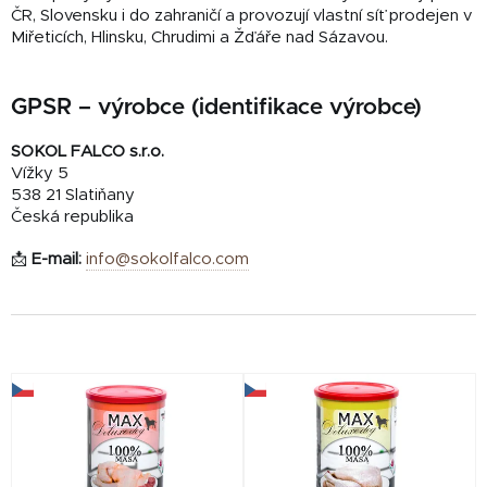
ČR, Slovensku i do zahraničí a provozují vlastní síť prodejen v
Miřeticích, Hlinsku, Chrudimi a Žďáře nad Sázavou.
GPSR – výrobce (identifikace výrobce)
SOKOL FALCO s.r.o.
Vížky 5
538 21 Slatiňany
Česká republika
📩
E-mail:
info@sokolfalco.com
V
ý
p
i