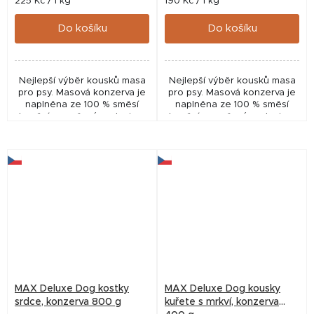
Měrná
Měrná
225 Kč / 1 kg
190 Kč / 1 kg
cena:
cena:
Do košíku
Do košíku
Nejlepší výběr kousků masa
Nejlepší výběr kousků masa
pro psy. Masová konzerva je
pro psy. Masová konzerva je
naplněna ze 100 % směsí
naplněna ze 100 % směsí
hovězí a vepřové svaloviny.
hovězí a vepřové svaloviny.
MAX Deluxe Dog kostky
MAX Deluxe Dog kousky
srdce, konzerva 800 g
kuřete s mrkví, konzerva