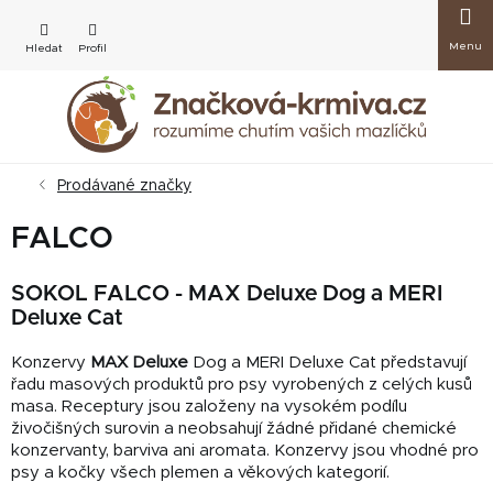
Přejít
Nákup
na
obsah
košík
Prodávané značky
FALCO
SOKOL FALCO - MAX Deluxe Dog a MERI
Deluxe Cat
Konzervy
MAX Deluxe
Dog a MERI Deluxe Cat
představují
řadu masových produktů pro psy vyrobených z celých kusů
masa. Receptury jsou založeny na vysokém podílu
živočišných surovin a neobsahují žádné přidané chemické
konzervanty, barviva ani aromata. Konzervy jsou vhodné pro
psy a kočky všech plemen a věkových kategorií.