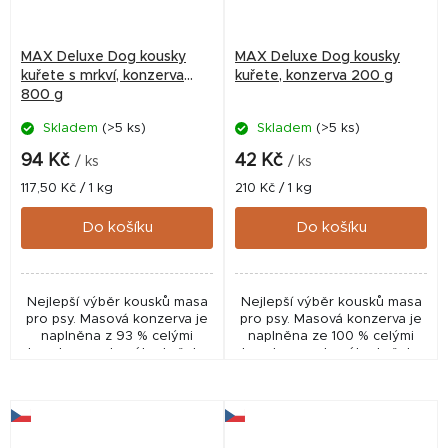
MAX Deluxe Dog kousky
MAX Deluxe Dog kousky
kuřete s mrkví, konzerva
kuřete, konzerva 200 g
800 g
Skladem
(>5 ks)
Skladem
(>5 ks)
94 Kč
42 Kč
/ ks
/ ks
Měrná
Měrná
117,50 Kč / 1 kg
210 Kč / 1 kg
cena:
cena:
Do košíku
Do košíku
Nejlepší výběr kousků masa
Nejlepší výběr kousků masa
pro psy. Masová konzerva je
pro psy. Masová konzerva je
naplněna z 93 % celými
naplněna ze 100 % celými
kousky nasekaného kuřete
kousky nasekaného kuřete
včetně kostí a 7 % mrkve.
včetně kostí.