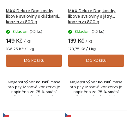
MAX Deluxe Dog kostky
MAX Deluxe Dog kostky
libové svaloviny s dršťkami,
libové svaloviny s játry,
konzerva 800 g
konzerva 800 g
Skladem
(>5 ks)
Skladem
(>5 ks)
149 Kč
139 Kč
/ ks
/ ks
Měrná
Měrná
186,25 Kč / 1 kg
173,75 Kč / 1 kg
cena:
cena:
Do košíku
Do košíku
Nejlepší výběr kousků masa
Nejlepší výběr kousků masa
pro psy. Masová konzerva je
pro psy. Masová konzerva je
naplněna ze 75 % směsí
naplněna ze 75 % směsí
hovězí a vepřové svaloviny a
hovězí a vepřové svaloviny a
25 % hovězími dršťkami. Má
25 % játry.
vynikající nutriční a dietní
hodnoty