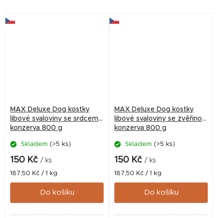
nutriční a dietní hodnoty
MAX Deluxe Dog kostky
MAX Deluxe Dog kostky
libové svaloviny se srdcem,
libové svaloviny se zvěřinou,
konzerva 800 g
konzerva 800 g
Skladem
(>5 ks)
Skladem
(>5 ks)
150 Kč
150 Kč
/ ks
/ ks
Měrná
Měrná
187,50 Kč / 1 kg
187,50 Kč / 1 kg
cena:
cena:
Do košíku
Do košíku