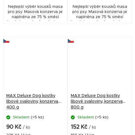
Nejlepší výběr kousků masa
Nejlepší výběr kousků masa
pro psy. Masová konzerva je
pro psy. Masová konzerva je
naplněna ze 75 % směsí
naplněna ze 75 % směsí
hovězí a vepřové svaloviny a
hovězí a vepřové svaloviny a
25 % srdci.
25 % zvěřinou.
MAX Deluxe Dog kostky
MAX Deluxe Dog kostky
libové svaloviny, konzerva
libové svaloviny, konzerva
400 g
800 g
Skladem
(>5 ks)
Skladem
(>5 ks)
90 Kč
152 Kč
/ ks
/ ks