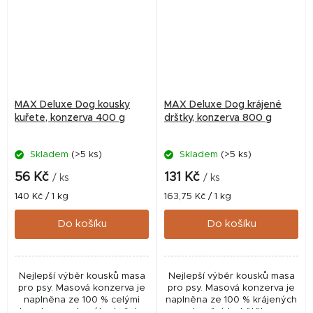
MAX Deluxe Dog kousky
MAX Deluxe Dog krájené
kuřete, konzerva 400 g
dršťky, konzerva 800 g
Skladem
(>5 ks)
Skladem
(>5 ks)
56 Kč
131 Kč
/ ks
/ ks
Měrná
Měrná
140 Kč / 1 kg
163,75 Kč / 1 kg
cena:
cena:
Do košíku
Do košíku
Nejlepší výběr kousků masa
Nejlepší výběr kousků masa
pro psy. Masová konzerva je
pro psy. Masová konzerva je
naplněna ze 100 % celými
naplněna ze 100 % krájených
kousky nasekaného kuřete
hovězích drštěk.