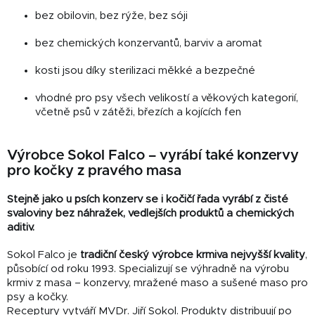
bez obilovin, bez rýže, bez sóji
bez chemických konzervantů, barviv a aromat
kosti jsou díky sterilizaci měkké a bezpečné
vhodné pro psy všech velikostí a věkových kategorií,
včetně psů v zátěži, březích a kojících fen
Výrobce Sokol Falco – vyrábí také konzervy
pro kočky z pravého masa
Stejně jako u psích konzerv se i kočičí řada vyrábí z čisté
svaloviny bez náhražek, vedlejších produktů a chemických
aditiv.
Sokol Falco je
tradiční český výrobce krmiva nejvyšší kvality
,
působící od roku 1993. Specializují se výhradně na výrobu
krmiv z masa – konzervy, mražené maso a sušené maso pro
psy a kočky.
Receptury vytváří MVDr. Jiří Sokol. Produkty distribuují po