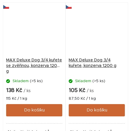
nutriční a dietní hodnoty
MAX Deluxe Dog 3/4 kuřete
MAX Deluxe Dog 3/4
se zvěřinou, konzerva 1200
kuřete, konzerva 1200 g
g
Skladem
(>5 ks)
Skladem
(>5 ks)
138 Kč
105 Kč
/ ks
/ ks
Měrná
Měrná
115 Kč / 1 kg
87,50 Kč / 1 kg
cena:
cena:
Do košíku
Do košíku