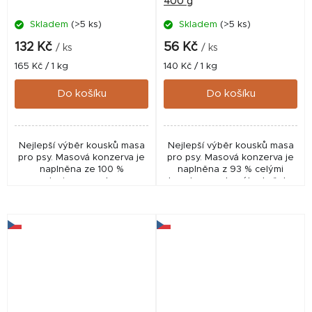
400 g
Skladem
(>5 ks)
Skladem
(>5 ks)
132 Kč
56 Kč
/ ks
/ ks
Měrná
Měrná
165 Kč / 1 kg
140 Kč / 1 kg
cena:
cena:
Do košíku
Do košíku
Nejlepší výběr kousků masa
Nejlepší výběr kousků masa
pro psy. Masová konzerva je
pro psy. Masová konzerva je
naplněna ze 100 %
naplněna z 93 % celými
svalovinou – srdcem.
kousky nasekaného kuřete
včetně kostí a 7 % mrkve.