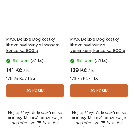
MAX Deluxe Dog kostky
MAX Deluxe Dog kostky
libové svaloviny s lososem,
libové svaloviny s
konzerva 800 g
vemínkem, konzerva 800 g
Skladem
(>5 ks)
Skladem
(>5 ks)
141 Kč
139 Kč
/ ks
/ ks
Měrná
Měrná
176,25 Kč / 1 kg
173,75 Kč / 1 kg
cena:
cena:
Do košíku
Do košíku
Nejlepší výběr kousků masa
Nejlepší výběr kousků masa
pro psy. Masová konzerva je
pro psy. Masová konzerva je
naplněna ze 75 % směsí
naplněna ze 75 % směsí
hovězí a vepřové svaloviny a
hovězí a vepřové svaloviny a
25 % lososem Má vynikající
25 % hovězím vemenem.