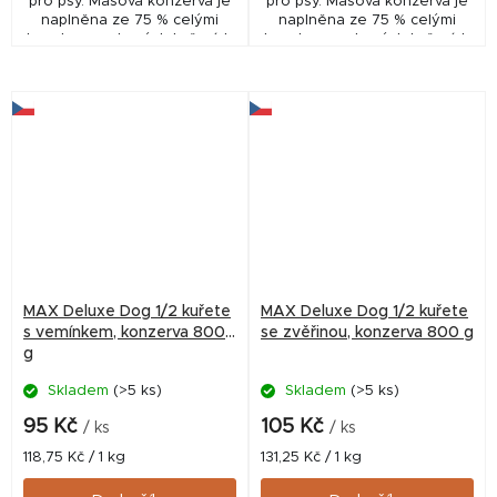
pro psy. Masová konzerva je
pro psy. Masová konzerva je
naplněna ze 75 % celými
naplněna ze 75 % celými
kousky nasekaných kuřecích
kousky nasekaných kuřecích
čtvrtek včetně kostí a 25 %
čtvrtek včetně kostí a 25 %
játry.
játry.
MAX Deluxe Dog 1/2 kuřete
MAX Deluxe Dog 1/2 kuřete
s vemínkem, konzerva 800
se zvěřinou, konzerva 800 g
g
Skladem
(>5 ks)
Skladem
(>5 ks)
95 Kč
105 Kč
/ ks
/ ks
Měrná
Měrná
118,75 Kč / 1 kg
131,25 Kč / 1 kg
cena:
cena: