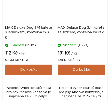
MAX Deluxe Dog 3/4 kuřete
MAX Deluxe Dog 3/4 kuřete
s ledvinkami, konzerva 1200
se srdcem, konzerva 1200 g
g
Skladem
(>5 ks)
Skladem
(>5 ks)
112 Kč
131 Kč
/ ks
/ ks
Měrná
Měrná
93,33 Kč / 1 kg
109,17 Kč / 1 kg
cena:
cena:
Do košíku
Do košíku
Nejlepší výběr kousků masa
Nejlepší výběr kousků masa
pro psy. Masová konzerva je
pro psy. Masová konzerva je
naplněna ze 75 % celými
naplněna ze 75 % celými
kousky nasekaného kuřete
kousky nasekaného kuřete
včetně kostí a 25 %
včetně kostí a 25 % srdci.
ledvinami. Má vynikající