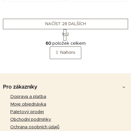
včetně kostí.
NAČÍST 28 DALŠÍCH
S
1
2
t
O
r
60
položek celkem
v
á
Nahoru
n
l
k
á
o
d
v
a
á
Z
c
n
á
í
Pro zákazníky
í
p
p
Doprava a platba
r
a
Moje objednávka
v
t
k
Paletový prodej
y
í
Obchodní podmínky
v
Ochrana osobních údajů