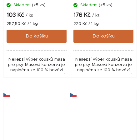
Skladem
(>5 ks)
Skladem
(>5 ks)
103 Kč
176 Kč
/ ks
/ ks
Měrná
Měrná
257,50 Kč / 1 kg
220 Kč / 1 kg
cena:
cena:
Do košíku
Do košíku
Nejlepší výběr kousků masa
Nejlepší výběr kousků masa
pro psy. Masová konzerva je
pro psy. Masová konzerva je
naplněna ze 100 % hovězí
naplněna ze 100 % hovězí
svalovinou s chrupavkou. Má
svalovinou s chrupavkou. Má
vynikající nutriční a dietní
vynikající nutriční a dietní
hodnoty, vysoký obsah
hodnoty, vysoký obsah
hořčíku, který...
hořčíku, který...