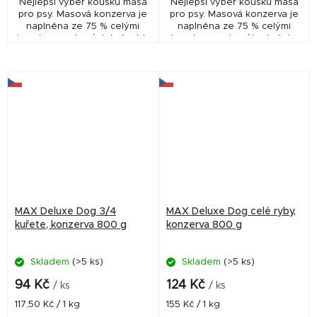
Nejlepší výběr kousků masa
Nejlepší výběr kousků masa
pro psy. Masová konzerva je
pro psy. Masová konzerva je
naplněna ze 75 % celými
naplněna ze 75 % celými
kousky nasekaných kuřecích
kousky nasekaného kuřete
čtvrtek včetně kostí a 25 %
včetně kostí a 25 % mletých
zvěřinou.
hovězích drobů a masa.
MAX Deluxe Dog 3/4
MAX Deluxe Dog celé ryby,
kuřete, konzerva 800 g
konzerva 800 g
Skladem
(>5 ks)
Skladem
(>5 ks)
94 Kč
124 Kč
/ ks
/ ks
Měrná
Měrná
117,50 Kč / 1 kg
155 Kč / 1 kg
cena:
cena: