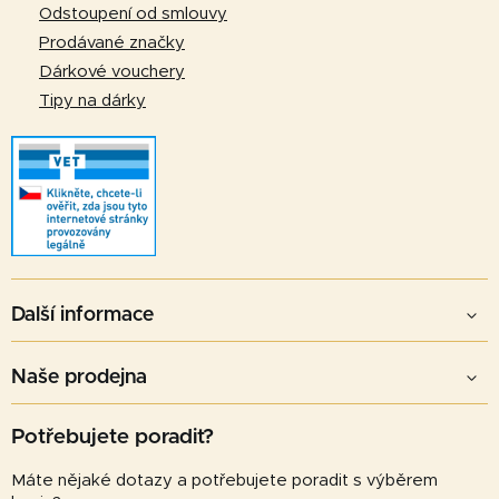
ý
Odstoupení od smlouvy
p
Prodávané značky
i
Dárkové vouchery
s
u
Tipy na dárky
Další informace
Naše prodejna
Potřebujete poradit?
Máte nějaké dotazy a potřebujete poradit s výběrem