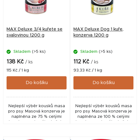
s
p
r
MAX Deluxe 3/4 kuřete se
MAX Deluxe Dog 1 kuře,
o
svalovinou 1200 g
konzerva 1200 g
d
Skladem
(>5 ks)
Skladem
(>5 ks)
u
k
138 Kč
112 Kč
/ ks
/ ks
t
Měrná
Měrná
115 Kč / 1 kg
93,33 Kč / 1 kg
cena:
cena:
ů
Do košíku
Do košíku
Nejlepší výběr kousků masa
Nejlepší výběr kousků masa
pro psy. Masová konzerva je
pro psy. Masová konzerva je
naplněna ze 75 % celými
naplněna ze 100 % celými
kousky nasekaného kuřete
kousky nasekaného kuřete
včetně kostí a 25 % libovou
včetně kostí.
hovězí a vepřovou
svalovinou.