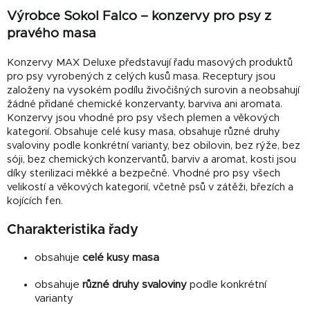
Výrobce Sokol Falco – konzervy pro psy z
pravého masa
Konzervy MAX Deluxe představují řadu masových produktů
pro psy vyrobených z celých kusů masa. Receptury jsou
založeny na vysokém podílu živočišných surovin a neobsahují
žádné přidané chemické konzervanty, barviva ani aromata.
Konzervy jsou vhodné pro psy všech plemen a věkových
kategorií. Obsahuje celé kusy masa, obsahuje různé druhy
svaloviny podle konkrétní varianty, bez obilovin, bez rýže, bez
sóji, bez chemických konzervantů, barviv a aromat, kosti jsou
díky sterilizaci měkké a bezpečné. Vhodné pro psy všech
velikostí a věkových kategorií, včetně psů v zátěži, březích a
kojících fen.
Charakteristika řady
obsahuje
celé kusy masa
obsahuje
různé druhy svaloviny
podle konkrétní
varianty