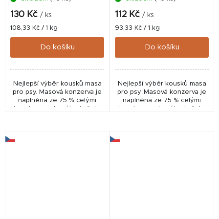
130 Kč
112 Kč
/ ks
/ ks
Měrná
Měrná
108,33 Kč / 1 kg
93,33 Kč / 1 kg
cena:
cena:
Do košíku
Do košíku
Nejlepší výběr kousků masa
Nejlepší výběr kousků masa
pro psy. Masová konzerva je
pro psy. Masová konzerva je
naplněna ze 75 % celými
naplněna ze 75 % celými
kousky nasekaného kuřete
kousky nasekaného kuřete
včetně kostí a 25 % hovězími
včetně kostí a 25 %
dršťkami.
drůbežími žaludky.