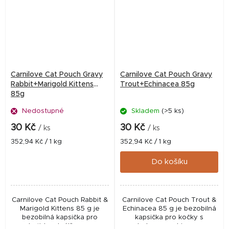
Carnilove Cat Pouch Gravy
Carnilove Cat Pouch Gravy
Rabbit+Marigold Kittens
Trout+Echinacea 85g
85g
Nedostupné
Skladem
(>5 ks)
30 Kč
30 Kč
/ ks
/ ks
Měrná
Měrná
352,94 Kč / 1 kg
352,94 Kč / 1 kg
cena:
cena:
Do košíku
Carnilove Cat Pouch Rabbit &
Carnilove Cat Pouch Trout &
Marigold Kittens 85 g je
Echinacea 85 g je bezobilná
bezobilná kapsička pro
kapsička pro kočky s
koťata s králíkem a
pstruhem a echinaceou.