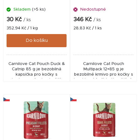
d
Skladem
(>5 ks)
Nedostupné
u
k
30 Kč
346 Kč
/ ks
/ ks
t
Měrná
Měrná
352,94 Kč / 1 kg
28,83 Kč / 1 ks
cena:
cena:
ů
Do košíku
Carnilove Cat Pouch Duck &
Carnilove Cat Pouch
Catnip 85 g je bezobilná
Multipack 12×85 g je
kapsička pro kočky s
bezobilné krmivo pro kočky s
kachnou a šantou kočičí.
kombinací 4 příchutí ve šťávě.
Podporuje chuť k jídlu, srst,
Podporuje hydrataci, trávení,
trávení i vitalitu a nabízí
imunitu i vitalitu a je ideální
jemné masové...
pro vybíravé...