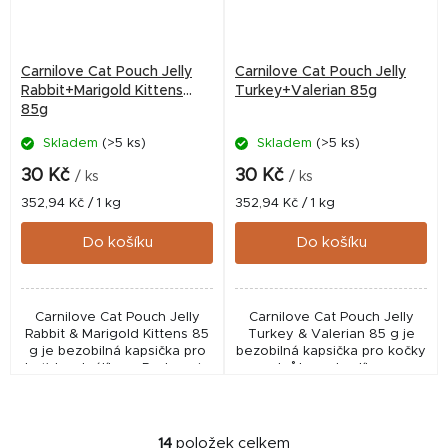
Carnilove Cat Pouch Jelly
Carnilove Cat Pouch Jelly
Rabbit+Marigold Kittens
Turkey+Valerian 85g
85g
Skladem
(>5 ks)
Skladem
(>5 ks)
30 Kč
30 Kč
/ ks
/ ks
Měrná
Měrná
352,94 Kč / 1 kg
352,94 Kč / 1 kg
cena:
cena:
Do košíku
Do košíku
Carnilove Cat Pouch Jelly
Carnilove Cat Pouch Jelly
Rabbit & Marigold Kittens 85
Turkey & Valerian 85 g je
g je bezobilná kapsička pro
bezobilná kapsička pro kočky
koťata s králíkem. Podporuje
s krůtou a kozlíkem.
zdravý růst, trávení a vývoj
Podporuje trávení, vitalitu a
srsti díky jemným filetům v...
zdravou srst díky kvalitním
masovým...
14
položek celkem