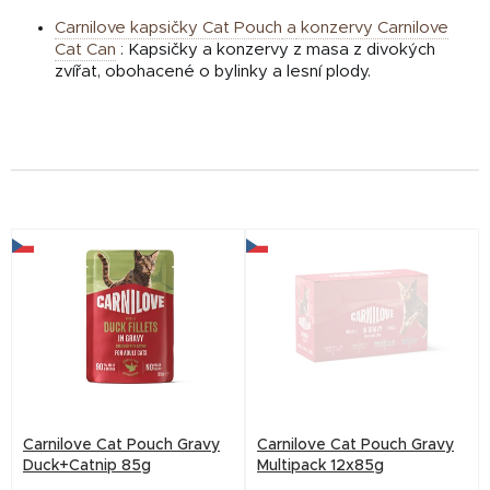
Carnilove kapsičky Cat Pouch
a
konzervy Carnilove
Cat Can
:
Kapsičky a konzervy z masa z divokých
zvířat, obohacené o bylinky a lesní plody.
V
ý
p
i
s
p
r
Carnilove Cat Pouch Gravy
Carnilove Cat Pouch Gravy
o
Duck+Catnip 85g
Multipack 12x85g