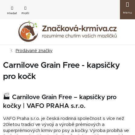
Přejít
Nákup
na
obsah
košík
Prodávané značky
Carnilove Grain Free - kapsičky
pro kočk
🏭 Carnilove Grain Free – kapsičky pro
kočky | VAFO PRAHA s.r.o.
VAFO Praha s.r.o. je česká rodinná společnost s více než
20letou tradicí ve vývoji a výrobě prémiových a
superprémiových krmiv pro psy a kočky. Výroba probíhá ve