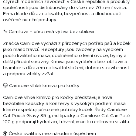
čtyřech moderních závodech v České republice a produkty
společnosti jsou distribuovány do více než 70 zemí světa.
Firma klade důraz na kvalitu, bezpečnost a dlouhodobě
ověřené nutriční postupy.
🐾 Carnilove – přirozená výživa bez obilovin
Značka Carnilove vychází z přirozených potřeb psů a koček
jako masožravců. Receptury jsou založeny na vysokém
podílu kvalitního masa, doplněného o lesní ovoce, byliny a
další přírodní suroviny. Krmiva jsou vyráběna bez obilovin a
brambor s důrazem na kvalitní složení, dobrou stravitelnost
a podporu vitality zvířat.
🐱 Carnilove vlhké krmivo pro kočky
Carnilove vlhké krmivo pro kočky představuje nové
bezobilné kapsičky a konzervy s vysokým podílem masa,
které respektují přirozené potřeby koček. Řady Carnilove
Cat Pouch Gravy 85 g, multipacky a Carnilove Cat Can Paté
100 g podporují hydrataci, trávení, imunitu i celkovou vitalitu.
🌍 Česká kvalita s mezinárodním úspěchem