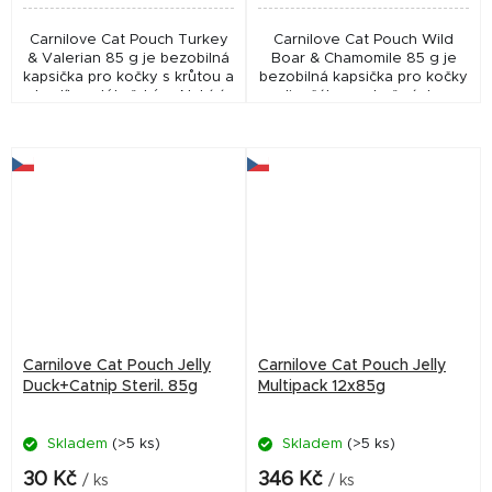
Carnilove Cat Pouch Turkey
Carnilove Cat Pouch Wild
& Valerian 85 g je bezobilná
Boar & Chamomile 85 g je
kapsička pro kočky s krůtou a
bezobilná kapsička pro kočky
kozlíkem lékařským. Nabízí
s divočákem a heřmánkem.
vysokou chutnost, podporu
Podporuje trávení, vitalitu a
trávení a zdravou srst díky
zdravou srst a nabízí jemné
jemným...
masové...
Carnilove Cat Pouch Jelly
Carnilove Cat Pouch Jelly
Duck+Catnip Steril. 85g
Multipack 12x85g
Skladem
(>5 ks)
Skladem
(>5 ks)
30 Kč
346 Kč
/ ks
/ ks