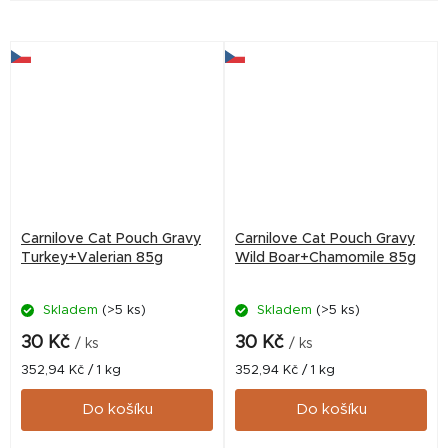
měsíčkem. Podporuje zdravý
Podporuje imunitu, trávení i
růst, trávení a kvalitu srsti
zdravou srst a nabízí jemné
díky jemným masovým...
masové filety v...
Carnilove Cat Pouch Gravy
Carnilove Cat Pouch Gravy
Turkey+Valerian 85g
Wild Boar+Chamomile 85g
Skladem
(>5 ks)
Skladem
(>5 ks)
30 Kč
30 Kč
/ ks
/ ks
Měrná
Měrná
352,94 Kč / 1 kg
352,94 Kč / 1 kg
cena:
cena:
Do košíku
Do košíku