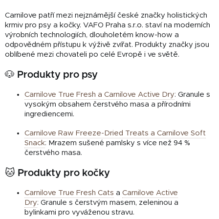
Carnilove patří mezi nejznámější české značky holistických
krmiv pro psy a kočky. VAFO Praha s.r.o. staví na moderních
výrobních technologiích, dlouholetém know-how a
odpovědném přístupu k výživě zvířat. Produkty značky jsou
oblíbené mezi chovateli po celé Evropě i ve světě.
🐶 Produkty pro psy
Carnilove True Fresh a Carnilove Active Dry
:
Granule s
vysokým obsahem čerstvého masa a přírodními
ingrediencemi.
Carnilove Raw Freeze-Dried Treats a Carnilove Soft
Snack
:
Mrazem sušené pamlsky s více než 94 %
čerstvého masa.
🐱 Produkty pro kočky
Carnilove True Fresh Cats
a
Carnilove Active
Dry
:
Granule s čerstvým masem, zeleninou a
bylinkami pro vyváženou stravu.