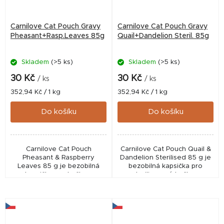
Carnilove Cat Pouch Gravy
Carnilove Cat Pouch Gravy
Pheasant+Rasp.Leaves 85g
Quail+Dandelion Steril. 85g
Skladem
(>5 ks)
Skladem
(>5 ks)
30 Kč
30 Kč
/ ks
/ ks
Měrná
Měrná
352,94 Kč / 1 kg
352,94 Kč / 1 kg
cena:
cena:
Do košíku
Do košíku
Carnilove Cat Pouch
Carnilove Cat Pouch Quail &
Pheasant & Raspberry
Dandelion Sterilised 85 g je
Leaves 85 g je bezobilná
bezobilná kapsička pro
kapsička pro kočky s
sterilizované kočky s
bažantem a maliníkovými listy.
křepelkou a pampeliškou.
Podporuje trávení, srst i
Podporuje trávení, kondici i
vitalitu a nabízí jemné...
zdravou srst a...