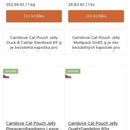
Měrná
Měrná
352,94 Kč / 1 kg
28,83 Kč / 1 ks
cena:
cena:
Do košíku
Do košíku
Carnilove Cat Pouch Jelly
Carnilove Cat Pouch Jelly
Duck & Catnip Sterilised 85 g
Multipack 12×85 g je mix
je bezobilná kapsička pro
bezobilných kapsiček pro
sterilizované kočky s
kočky s vysokým podílem
kachnou a šantou. Podporuje
masa. Nabízí 3 příchutě v
chuť k jídlu, trávení i zdravou
želé, podporuje hydrataci,
srst díky...
trávení a zdravou srst.
Novinka
Novinka
Carnilove Cat Pouch Jelly
Carnilove Cat Pouch Jelly
Pheasan+Raspberry Leaves
Quail+Dandelion 85g