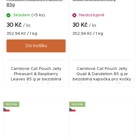
85g
Skladem
(>5 ks)
Nedostupné
30 Kč
30 Kč
/ ks
/ ks
Měrná
Měrná
352,94 Kč / 1 kg
352,94 Kč / 1 kg
cena:
cena:
Do košíku
Carnilove Cat Pouch Jelly
Carnilove Cat Pouch Jelly
Pheasant & Raspberry
Quail & Dandelion 85 g je
Leaves 85 g je bezobilná
bezobilná kapsička pro kočky
kapsička pro kočky s
s křepelkou a pampeliškou.
bažantem a maliníkovými listy.
Podporuje trávení, vitalitu a
Podporuje trávení, vitalitu a
zdravou srst díky jemným
zdravou srst díky...
filetům v...
Novinka
Novinka