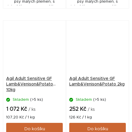
psy malých plemen, s
psy malých plemen, s
jehněčím masem a zvěřinou,
jehněčím masem a zvěřinou,
BEZ OBILOVIN.
BEZ OBILOVIN.
Agil Adult Sensitive GF
Agil Adult Sensitive GF
Lamb&Venison&Potato
Lamb&Venison&Potato 2kg
10kg
Skladem
(>5 ks)
Skladem
(>5 ks)
1 072 Kč
252 Kč
/ ks
/ ks
Měrná
Měrná
107,20 Kč / 1 kg
126 Kč / 1 kg
cena:
cena:
Do košíku
Do košíku