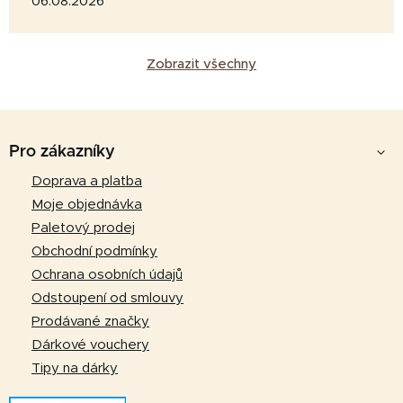
06.08.2026
Zobrazit všechny
Z
á
Pro zákazníky
p
Doprava a platba
a
Moje objednávka
t
Paletový prodej
í
Obchodní podmínky
Ochrana osobních údajů
Odstoupení od smlouvy
Prodávané značky
Dárkové vouchery
Tipy na dárky