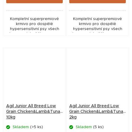
Kompletní superpremiové
Kompletní superpremiové
krmivo pro dospělé
krmivo pro dospělé
hypersensitivní psy všech
hypersensitivní psy všech
plemen, s jehněčím masem a
plemen, s jehněčím masem a
zvěřinou, BEZ OBILOVIN.
zvěřinou, BEZ OBILOVIN.
Agil Junior All Breed Low
Agil Junior All Breed Low
Grain Chicken&Lamb&Tuna
Grain Chicken&Lamb&Tuna
10kg
2kg
Skladem
(>5 ks)
Skladem
(5 ks)