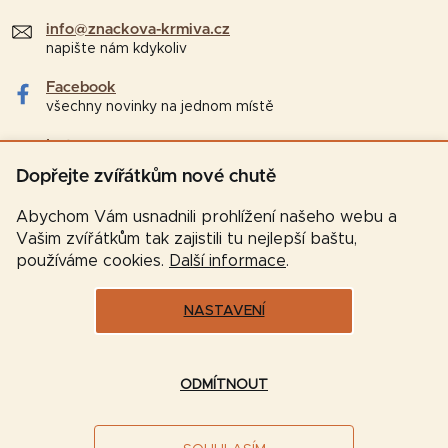
info@znackova-krmiva.cz
napište nám kdykoliv
Facebook
všechny novinky na jednom místě
Instagram
tipy a zajímavosti pro chovatele
Dopřejte zvířátkům nové chutě
Abychom Vám usnadnili prohlížení našeho webu a
Vašim zvířátkům tak zajistili tu nejlepší baštu,
používáme cookies.
Další informace
.
NASTAVENÍ
Vytvořil Shoptet
ODMÍTNOUT
Copyright 2026
Značková-krmiva.cz
. Všechna práva