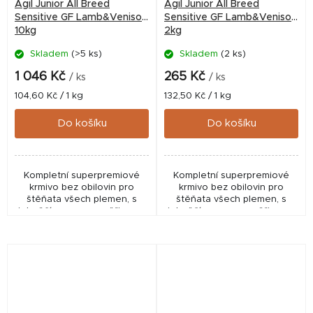
Agil Junior All Breed
Agil Junior All Breed
Sensitive GF Lamb&Venison
Sensitive GF Lamb&Venison
10kg
2kg
Skladem
(>5 ks)
Skladem
(2 ks)
1 046 Kč
265 Kč
/ ks
/ ks
Měrná
Měrná
104,60 Kč / 1 kg
132,50 Kč / 1 kg
cena:
cena:
Do košíku
Do košíku
Kompletní superpremiové
Kompletní superpremiové
krmivo bez obilovin pro
krmivo bez obilovin pro
štěňata všech plemen, s
štěňata všech plemen, s
jehněčím masem, zvěřinou a
jehněčím masem, zvěřinou a
jogurtem.
jogurtem.