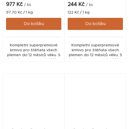
977 Kč
244 Kč
/ ks
/ ks
Měrná
Měrná
97,70 Kč / 1 kg
122 Kč / 1 kg
cena:
cena:
Do košíku
Do košíku
Kompletní superpremiové
Kompletní superpremiové
krmivo pro štěňata všech
krmivo pro štěňata všech
plemen do 12 měsíců věku. S
plemen do 12 měsíců věku, S
kuřecím masem, s jehněčím,
kuřecím masem, s jehněčím,
tuňákem a jogurtem.
tuňákem a jogurtem.