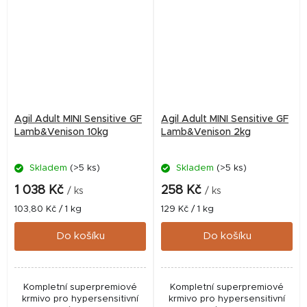
Agil Adult MINI Sensitive GF
Agil Adult MINI Sensitive GF
Lamb&Venison 10kg
Lamb&Venison 2kg
Skladem
(>5 ks)
Skladem
(>5 ks)
1 038 Kč
258 Kč
/ ks
/ ks
Měrná
Měrná
103,80 Kč / 1 kg
129 Kč / 1 kg
cena:
cena:
Do košíku
Do košíku
Kompletní superpremiové
Kompletní superpremiové
krmivo pro hypersensitivní
krmivo pro hypersensitivní