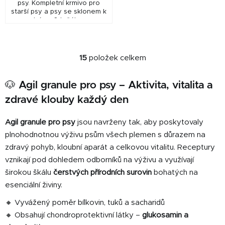
psy. Kompletní krmivo pro
starší psy a psy se sklonem k
nadváze. S tuňákem, s
jehněčím a kuřecím masem
15
položek celkem
O
v
🐶 Agil granule pro psy – Aktivita, vitalita a
l
á
zdravé klouby každý den
d
a
Agil granule pro psy
jsou navrženy tak, aby poskytovaly
c
plnohodnotnou výživu psům všech plemen s důrazem na
í
zdravý pohyb, kloubní aparát a celkovou vitalitu. Receptury
p
vznikají pod dohledem odborníků na výživu a využívají
r
širokou škálu
čerstvých přírodních surovin
bohatých na
v
k
esenciální živiny.
y
🔸 Vyvážený poměr bílkovin, tuků a sacharidů
v
🔸 Obsahují chondroprotektivní látky –
glukosamin a
ý