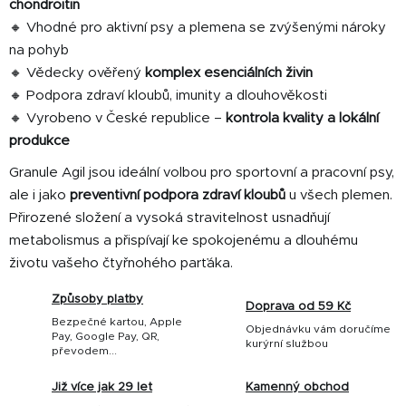
chondroitin
p
i
🔸 Vhodné pro aktivní psy a plemena se zvýšenými nároky
s
na pohyb
u
🔸 Vědecky ověřený
komplex esenciálních živin
🔸 Podpora zdraví kloubů, imunity a dlouhověkosti
🔸 Vyrobeno v České republice –
kontrola kvality a lokální
produkce
Granule Agil jsou ideální volbou pro sportovní a pracovní psy,
ale i jako
preventivní podpora zdraví kloubů
u všech plemen.
Přirozené složení a vysoká stravitelnost usnadňují
metabolismus a přispívají ke spokojenému a dlouhému
životu vašeho čtyřnohého parťáka.
Způsoby platby
Doprava od 59 Kč
Bezpečné kartou, Apple
Objednávku vám doručíme
Pay, Google Pay, QR,
kurýrní službou
převodem...
Již více jak 29 let
Kamenný obchod