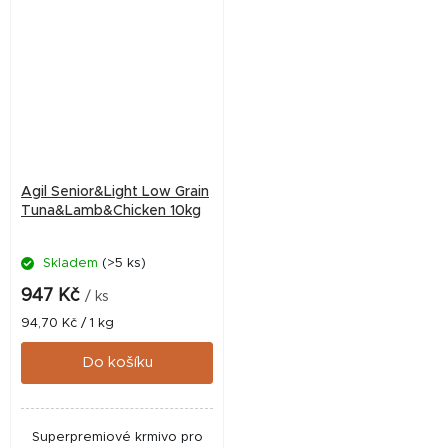
Agil Senior&Light Low Grain
Tuna&Lamb&Chicken 10kg
Skladem
(>5 ks)
947 Kč
/ ks
Měrná
94,70 Kč / 1 kg
cena:
Do košíku
Superpremiové krmivo pro