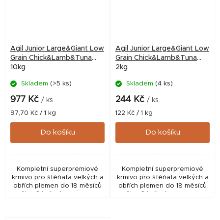
Agil Junior Large&Giant Low
Agil Junior Large&Giant Low
Grain Chick&Lamb&Tuna
Grain Chick&Lamb&Tuna
10kg
2kg
Skladem
(>5 ks)
Skladem
(4 ks)
977 Kč
244 Kč
/ ks
/ ks
Měrná
Měrná
97,70 Kč / 1 kg
122 Kč / 1 kg
cena:
cena:
Do košíku
Do košíku
Kompletní superpremiové
Kompletní superpremiové
krmivo pro štěňata velkých a
krmivo pro štěňata velkých a
obřích plemen do 18 měsíců
obřích plemen do 18 měsíců
věku. S kuřecím masem, s
věku, S kuřecím masem, s
jehněčím, tuňákem a
jehněčím, tuňákem a
jogurtem.
jogurtem.