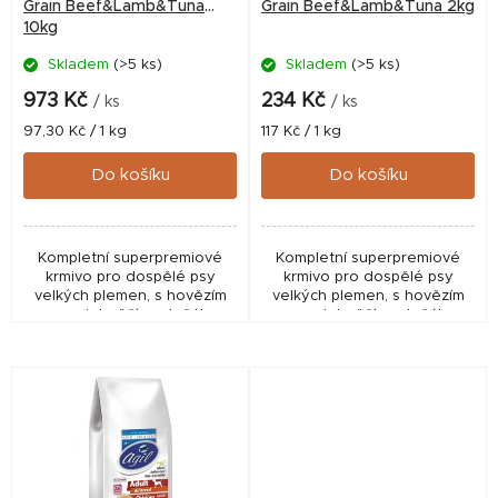
o
Grain Beef&Lamb&Tuna
Grain Beef&Lamb&Tuna 2kg
10kg
d
Skladem
(>5 ks)
Skladem
(>5 ks)
u
k
973 Kč
234 Kč
/ ks
/ ks
t
Měrná
Měrná
97,30 Kč / 1 kg
117 Kč / 1 kg
cena:
cena:
ů
Do košíku
Do košíku
Kompletní superpremiové
Kompletní superpremiové
krmivo pro dospělé psy
krmivo pro dospělé psy
velkých plemen, s hovězím
velkých plemen, s hovězím
masem, jehněčím a tuňákem.
masem, jehněčím a tuňákem.