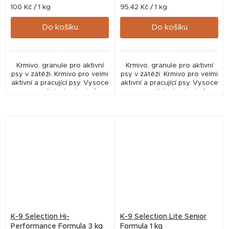
Měrná
Měrná
100 Kč / 1 kg
95,42 Kč / 1 kg
cena:
cena:
Do košíku
Do košíku
Krmivo, granule pro aktivní
Krmivo, granule pro aktivní
psy v zátěži. Krmivo pro velmi
psy v zátěži. Krmivo pro velmi
aktivní a pracující psy. Vysoce
aktivní a pracující psy. Vysoce
energeticky hodnotné,
energeticky hodnotné,
výživné a lehce stravitelné,
výživné a lehce stravitelné,
vyrobené převážně z kuřat,
vyrobené převážně z kuřat,
je...
je...
K-9 Selection Hi-
K-9 Selection Lite Senior
Performance Formula 3 kg
Formula 1 kg