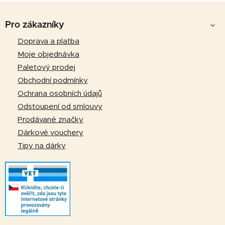
a
á
Z
c
n
á
í
Pro zákazníky
í
p
p
Doprava a platba
r
a
Moje objednávka
v
t
k
Paletový prodej
y
í
Obchodní podmínky
v
Ochrana osobních údajů
ý
Odstoupení od smlouvy
p
Prodávané značky
i
Dárkové vouchery
s
u
Tipy na dárky