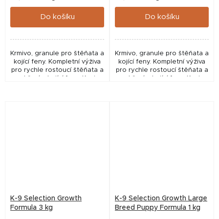
cena:
cena:
Do košíku
Do košíku
Krmivo, granule pro štěňata a
Krmivo, granule pro štěňata a
kojící feny. Kompletní výživa
kojící feny. Kompletní výživa
pro rychle rostoucí štěňata a
pro rychle rostoucí štěňata a
pro březí a kojící feny. Krmivo
pro březí a kojící feny. Krmivo
je vyrobeno z kuřat a proto
je vyrobeno z kuřat a proto
je velmi lehce stravitelné...
je velmi lehce stravitelné...
K-9 Selection Growth
K-9 Selection Growth Large
Formula 3 kg
Breed Puppy Formula 1 kg