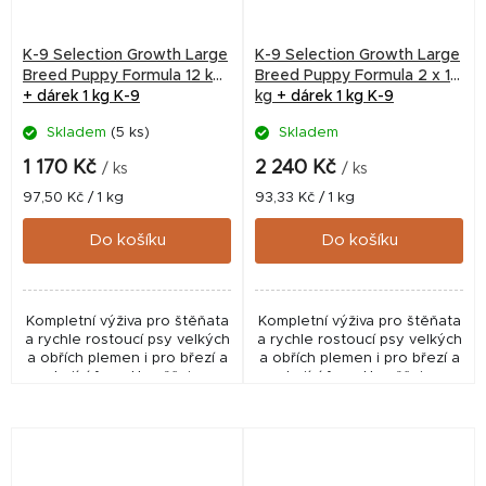
K-9 Selection Growth Large
K-9 Selection Growth Large
Breed Puppy Formula 12 kg
Breed Puppy Formula 2 x 12
+ dárek 1 kg K-9
kg
+ dárek 1 kg K-9
Skladem
(5 ks)
Skladem
1 170 Kč
2 240 Kč
/ ks
/ ks
Měrná
Měrná
97,50 Kč / 1 kg
93,33 Kč / 1 kg
cena:
cena:
Do košíku
Do košíku
Kompletní výživa pro štěňata
Kompletní výživa pro štěňata
a rychle rostoucí psy velkých
a rychle rostoucí psy velkých
a obřích plemen i pro březí a
a obřích plemen i pro březí a
kojící feny. Umožňuje
kojící feny. Umožňuje
kontrolu růstu, minimalizuje
kontrolu růstu, minimalizuje
nebezpečí kloubních potíží
nebezpečí kloubních potíží
a...
a...