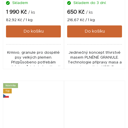
Skladem
Skladem do 3 dní.
Průměrné
hodnocení
1 990 Kč
650 Kč
/ ks
/ ks
produktu
Měrná
Měrná
82,92 Kč / 1 kg
216,67 Kč / 1 kg
je
cena:
cena:
5,0
Do košíku
Do košíku
z
5
hvězdiček.
Krmivo, granule pro dospělé
Jedinečný koncept třívrstvé
psy velkých plemen.
masem PLNĚNÉ GRANULE.
Přizpůsobeno potřebám
Technologie přípravy masa a
velkých psů (včetně velikosti
ochrany živin KIBBLE
granulí).
PROTECT umožňuje
zpracování masové náplně
(66%) při nižších teplotách.
Novinka
CATIE...
Tip