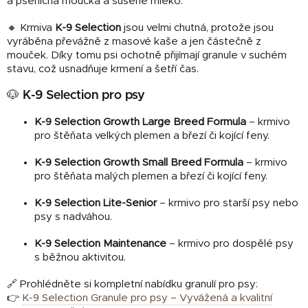
a pšeničná moučka a sušené mléko.
🔸 Krmiva
K-9 Selection
jsou velmi chutná, protože jsou
vyráběna převážně z masové kaše a jen částečně z
mouček. Díky tomu psi ochotně přijímají granule v suchém
stavu, což usnadňuje krmení a šetří čas.
🐶 K-9 Selection pro psy
K-9 Selection Growth Large Breed Formula
– krmivo
pro štěňata velkých plemen a březí či kojící feny.
K-9 Selection Growth Small Breed Formula
– krmivo
pro štěňata malých plemen a březí či kojící feny.
K-9 Selection Lite-Senior
– krmivo pro starší psy nebo
psy s nadváhou.
K-9 Selection Maintenance
– krmivo pro dospělé psy
s běžnou aktivitou.
🔗 Prohlédněte si kompletní nabídku granulí pro psy:
👉
K-9 Selection Granule pro psy – Vyvážená a kvalitní