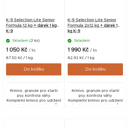
K-9 Selection Lite Senior
K-9 Selection Lite Senior
Formula 12 kg
+ dárek 1 kg
Formula 2x12 kg
+ dárek 1
K-9
kg K-9
Skladem
(2 ks)
Skladem
Průměrné
hodnocení
1 050 Kč
1 990 Kč
/ ks
/ ks
produktu
Měrná
Měrná
87,50 Kč / 1 kg
82,92 Kč / 1 kg
je
cena:
cena:
5,0
Do košíku
Do košíku
z
5
hvězdiček.
Krmivo, granule pro starší
Krmivo, granule pro starší
psy, kontrola váhy.
psy, kontrola váhy.
Kompletní krmivo pro udržení
Kompletní krmivo pro udržení
a kontrolu hmotnosti u psů s
a kontrolu hmotnosti u psů s
nadváhou, psů s menší
nadváhou, psů s menší
fyzickou aktivitou a u psů
fyzickou aktivitou a u psů
starších. Krmivo...
starších. Krmivo...