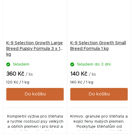
K-9 Selection Growth Large
K-9 Selection Growth Small
Breed Puppy Formula 3 x 1
Breed Formula 1 kg
kg
Skladem
Skladem do 3 dní.
360 Kč
140 Kč
/ ks
/ ks
Měrná
Měrná
120 Kč / 1 kg
140 Kč / 1 kg
cena:
cena:
Do košíku
Do košíku
Kompletní výživa pro štěňata
Krmivo, granule pro štěňata a
a rychle rostoucí psy velkých
kojící feny malých plemen.
a obřích plemen i pro březí a
Poskytuje štěňatům od
kojící feny. Umožňuje
období odstavení do 10