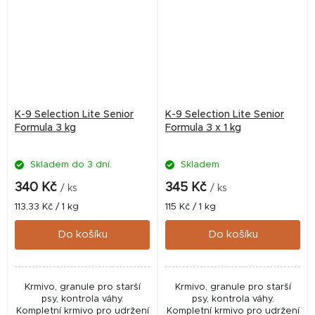
K-9 Selection Lite Senior
K-9 Selection Lite Senior
Formula 3 kg
Formula 3 x 1 kg
Skladem do 3 dní.
Skladem
Průměrné
hodnocení
340 Kč
345 Kč
/ ks
/ ks
produktu
Měrná
Měrná
113,33 Kč / 1 kg
115 Kč / 1 kg
je
cena:
cena:
5,0
Do košíku
Do košíku
z
5
hvězdiček.
Krmivo, granule pro starší
Krmivo, granule pro starší
psy, kontrola váhy.
psy, kontrola váhy.
Kompletní krmivo pro udržení
Kompletní krmivo pro udržení