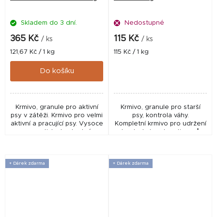
Skladem do 3 dní.
Nedostupné
365 Kč
115 Kč
/ ks
/ ks
Měrná
Měrná
121,67 Kč / 1 kg
115 Kč / 1 kg
cena:
cena:
Do košíku
Krmivo, granule pro aktivní
Krmivo, granule pro starší
psy v zátěži. Krmivo pro velmi
psy, kontrola váhy.
aktivní a pracující psy. Vysoce
Kompletní krmivo pro udržení
energeticky hodnotné,
a kontrolu hmotnosti u psů s
výživné a lehce stravitelné,
nadváhou, psů s menší
vyrobené převážně z kuřat,
fyzickou aktivitou a u psů
je...
starších. Krmivo...
+ Dárek zdarma
+ Dárek zdarma