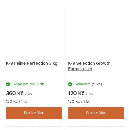
dospělým kočkám, včetně
koček aktivních, březích či...
K-9 Feline Perfection 3 kg
K-9 Selection Growth
Formula 1 kg
Skladem do 3 dní.
Skladem
(5 ks)
Průměrné
hodnocení
360 Kč
120 Kč
/ ks
/ ks
produktu
Měrná
Měrná
120 Kč / 1 kg
120 Kč / 1 kg
je
cena:
cena:
5,0
Do košíku
Do košíku
z
5
hvězdiček.