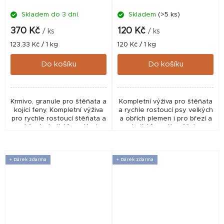
Skladem do 3 dní.
Skladem
(>5 ks)
370 Kč
120 Kč
/ ks
/ ks
Měrná
Měrná
123,33 Kč / 1 kg
120 Kč / 1 kg
cena:
cena:
Do košíku
Do košíku
Krmivo, granule pro štěňata a
Kompletní výživa pro štěňata
kojící feny. Kompletní výživa
a rychle rostoucí psy velkých
pro rychle rostoucí štěňata a
a obřích plemen i pro březí a
pro březí a kojící feny. Krmivo
kojící feny. Umožňuje
je vyrobeno z kuřat a proto
kontrolu růstu, minimalizuje
je velmi lehce stravitelné...
nebezpečí kloubních potíží
a...
+ Dárek zdarma
+ Dárek zdarma