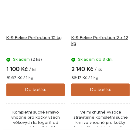
K-9 Feline Perfection 12 kg
K-9 Feline Perfection 2 x 12
kg
Skladem
(2 ks)
Skladem do 3 dní.
1 100 Kč
2 140 Kč
/ ks
/ ks
Měrná
Měrná
91,67 Kč / 1 kg
89,17 Kč / 1 kg
cena:
cena:
Do košíku
Do košíku
Kompletní suché krmivo
Velmi chutné vysoce
vhodné pro kočky všech
stravitelné kompletní suché
věkových kategorií, od
krmivo vhodné pro kočky
rostoucích koťat až k
všech věkových kategorií, od
dospělým kočkám.
rostoucích koťat až k