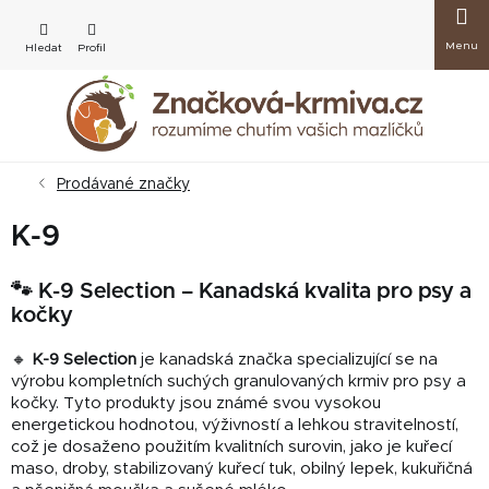
Přejít
Nákup
na
obsah
košík
Prodávané značky
K-9
🐾 K-9 Selection – Kanadská kvalita pro psy a
kočky
🔸
K-9 Selection
je kanadská značka specializující se na
výrobu kompletních suchých granulovaných krmiv pro psy a
kočky. Tyto produkty jsou známé svou vysokou
energetickou hodnotou, výživností a lehkou stravitelností,
což je dosaženo použitím kvalitních surovin, jako je kuřecí
maso, droby, stabilizovaný kuřecí tuk, obilný lepek, kukuřičná