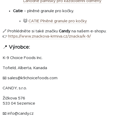
Lahodné pamlsky pro každodenní odměny
Catie
– plněné granule pro kočky.
🐱
CATIE Plněné granule pro kočky
🔗 Prohlédněte si také značku
Candy
na našem e-shopu:
👉
https://www.znackova-krmiva.cz/znacka/k-9/
📍
Výrobce:
K-9 Choice Foods Inc.
Tofield, Alberta, Kanada
📧 sales@k9choicefoods.com
CANDY, s.r.o.
Žižkova 576
533 04 Sezemice
📧 info@candy.cz