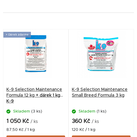
V
+ Dárek zdarma
ý
p
i
s
p
r
K-9 Selection Maintenance
K-9 Selection Maintenance
o
Formula 12 kg
+ dárek 1 kg
Small Breed Formula 3 kg
K-9
d
Skladem
(3 ks)
Skladem
(1 ks)
u
k
1 050 Kč
360 Kč
/ ks
/ ks
t
Měrná
Měrná
87,50 Kč / 1 kg
120 Kč / 1 kg
cena:
cena: