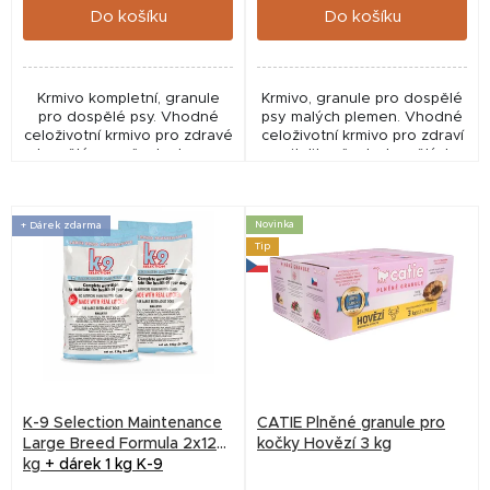
ů
Do košíku
Do košíku
Krmivo kompletní, granule
Krmivo, granule pro dospělé
pro dospělé psy. Vhodné
psy malých plemen. Vhodné
celoživotní krmivo pro zdravé
celoživotní krmivo pro zdraví
dospělé psy všech plemen.
a vitalitu všech dospělých
psů malých plemen.
Novinka
+ Dárek zdarma
Tip
K-9 Selection Maintenance
CATIE Plněné granule pro
Large Breed Formula 2x12
kočky Hovězí 3 kg
kg
+ dárek 1 kg K-9