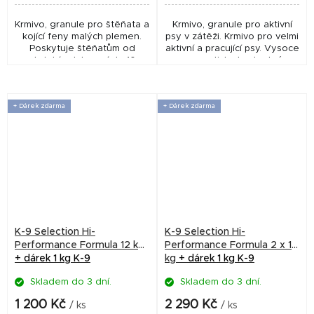
Krmivo, granule pro štěňata a
Krmivo, granule pro aktivní
kojící feny malých plemen.
psy v zátěži. Krmivo pro velmi
Poskytuje štěňatům od
aktivní a pracující psy. Vysoce
období odstavení do 10
energeticky hodnotné,
měsíců optimální přísun
výživné a lehce stravitelné,
vysoce kvalitních a lehce
vyrobené převážně z kuřat,
stravitelných živin,...
je...
+ Dárek zdarma
+ Dárek zdarma
K-9 Selection Hi-
K-9 Selection Hi-
Performance Formula 12 kg
Performance Formula 2 x 12
+ dárek 1 kg K-9
kg
+ dárek 1 kg K-9
Skladem do 3 dní.
Skladem do 3 dní.
1 200 Kč
2 290 Kč
/ ks
/ ks