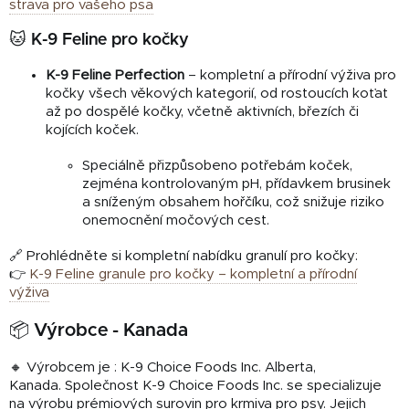
strava pro vašeho psa
🐱 K-9 Feline pro kočky
K-9 Feline Perfection
– kompletní a přírodní výživa pro
kočky všech věkových kategorií, od rostoucích koťat
až po dospělé kočky, včetně aktivních, březích či
kojících koček.
Speciálně přizpůsobeno potřebám koček,
zejména kontrolovaným pH, přídavkem brusinek
a sníženým obsahem hořčíku, což snižuje riziko
onemocnění močových cest.
🔗 Prohlédněte si kompletní nabídku granulí pro kočky:
👉
K-9 Feline granule pro kočky – kompletní a přírodní
výživa
📦 Výrobce - Kanada
🔸 Výrobcem je : K-9 Choice Foods Inc. Alberta,
Kanada.
Společnost K-9 Choice Foods Inc. se specializuje
na výrobu prémiových surovin pro krmiva pro psy.
Jejich