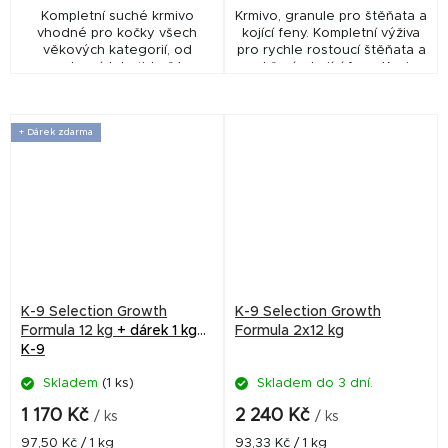
Kompletní suché krmivo
Krmivo, granule pro štěňata a
vhodné pro kočky všech
kojící feny. Kompletní výživa
věkových kategorií, od
pro rychle rostoucí štěňata a
rostoucích koťat až k
pro březí a kojící feny. Krmivo
dospělým kočkám.
je vyrobeno z kuřat a proto
je velmi lehce stravitelné...
+ Dárek zdarma
K-9 Selection Growth
K-9 Selection Growth
Formula 12 kg
+ dárek 1 kg
Formula 2x12 kg
K-9
Skladem
(1 ks)
Skladem do 3 dní.
1 170 Kč
2 240 Kč
/ ks
/ ks
Měrná
Měrná
97,50 Kč / 1 kg
93,33 Kč / 1 kg