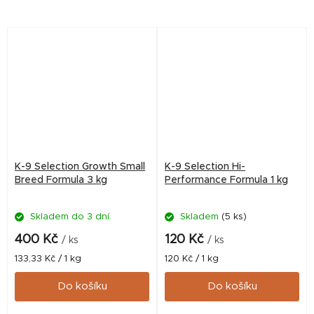
kontrolu růstu, minimalizuje
měsíců optimální přísun
nebezpečí kloubních potíží
vysoce kvalitních a lehce
a...
stravitelných živin,...
K-9 Selection Growth Small
K-9 Selection Hi-
Breed Formula 3 kg
Performance Formula 1 kg
Skladem do 3 dní.
Skladem
(5 ks)
400 Kč
120 Kč
/ ks
/ ks
Měrná
Měrná
133,33 Kč / 1 kg
120 Kč / 1 kg
cena:
cena:
Do košíku
Do košíku