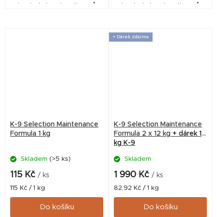
a kontrolu hmotnosti u psů s
a kontrolu hmotnosti u psů s
nadváhou, psů s menší
nadváhou, psů s menší
fyzickou aktivitou a u psů
fyzickou aktivitou a u psů
starších. Krmivo...
starších. Krmivo...
+ Dárek zdarma
K-9 Selection Maintenance
K-9 Selection Maintenance
Formula 1 kg
Formula 2 x 12 kg
+ dárek 1
kg K-9
Skladem
(>5 ks)
Skladem
115 Kč
1 990 Kč
/ ks
/ ks
Měrná
Měrná
115 Kč / 1 kg
82,92 Kč / 1 kg
cena:
cena:
Do košíku
Do košíku