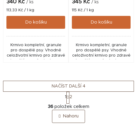
340 Kč
345 Kč
/ ks
/ ks
Měrná
Měrná
113,33 Kč / 1 kg
115 Kč / 1 kg
cena:
cena:
Do košíku
Do košíku
Krmivo kompletní, granule
Krmivo kompletní, granule
pro dospělé psy. Vhodné
pro dospělé psy. Vhodné
celoživotní krmivo pro zdravé
celoživotní krmivo pro zdravé
dospělé psy všech plemen.
dospělé psy všech plemen.
NAČÍST DALŠÍ 4
S
1
2
t
O
r
36
položek celkem
v
á
Nahoru
n
l
k
á
o
d
v