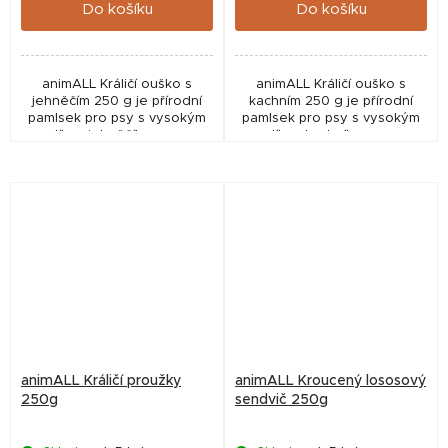
Do košíku
Do košíku
animALL Králičí ouško s
animALL Králičí ouško s
jehněčím 250 g je přírodní
kachním 250 g je přírodní
pamlsek pro psy s vysokým
pamlsek pro psy s vysokým
podílem jehněčího masa a
podílem kachního masa a
králičího ouška. Díky
králičího ouška. Díky
vysokému obsahu bílkovin a
vysokému obsahu bílkovin a
atraktivní chuti...
atraktivní chuti představuje...
animALL Králičí proužky
animALL Kroucený lososový
250g
sendvič 250g