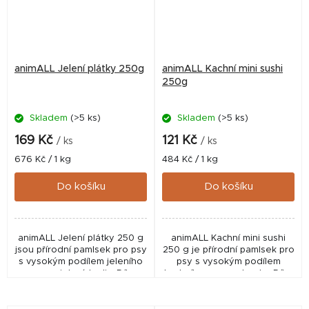
animALL Jelení plátky 250g
animALL Kachní mini sushi
250g
Skladem
(>5 ks)
Skladem
(>5 ks)
169 Kč
121 Kč
/ ks
/ ks
Měrná
Měrná
676 Kč / 1 kg
484 Kč / 1 kg
cena:
cena:
Do košíku
Do košíku
animALL Jelení plátky 250 g
animALL Kachní mini sushi
jsou přírodní pamlsek pro psy
250 g je přírodní pamlsek pro
s vysokým podílem jeleního
psy s vysokým podílem
masa a jeleních plic. Díky
kachního masa a tresky. Díky
vysokému obsahu bílkovin a
vysokému obsahu bílkovin a
atraktivní chuti představují
atraktivní chuti představuje
kvalitní...
chutnou odměnu...