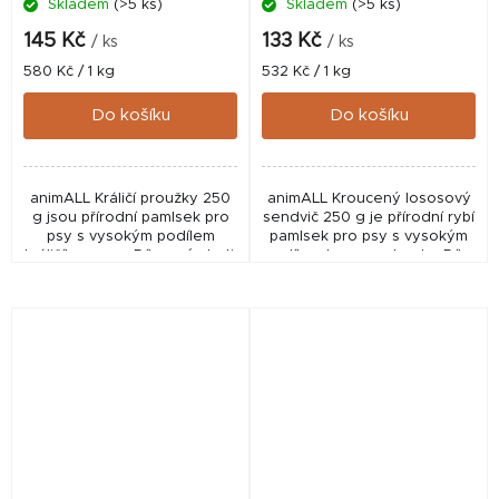
Skladem
(>5 ks)
Skladem
(>5 ks)
145 Kč
133 Kč
/ ks
/ ks
Měrná
Měrná
580 Kč / 1 kg
532 Kč / 1 kg
cena:
cena:
Do košíku
Do košíku
animALL Králičí proužky 250
animALL Kroucený lososový
g jsou přírodní pamlsek pro
sendvič 250 g je přírodní rybí
psy s vysokým podílem
pamlsek pro psy s vysokým
králičího masa. Díky své chuti,
podílem lososa a tresky. Díky
dobré stravitelnosti a
chutnému složení a kvalitním
vysokému obsahu bílkovin
rybím proteinům představuje
jsou vhodnou...
skvělou...