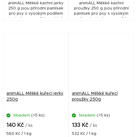
animALL Měkké kachní jerky
animALL Měkké kachní
250 g jsou přírodní pamlsek
proužky 250 g jsou přírodní
pro psy s vysokým podílem
pamlsek pro psy s vysokým
kachního masa. Díky měkké
podílem kachního masa. Díky
konzistenci a vysokému
měkké konzistenci a
obsahu bílkovin představují
vysokému obsahu bílkovin
chutnou odměnu...
představují chutnou
odměnu...
animALL Měkké kuřecí jerky
animALL Měkké kuřecí
250g
proužky 250g
Skladem
(>5 ks)
Skladem
(>5 ks)
140 Kč
133 Kč
/ ks
/ ks
Měrná
Měrná
560 Kč / 1 kg
532 Kč / 1 kg