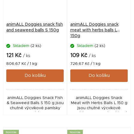
animALL Doggies snack fish
animALL Doggies snack
and seaweed balls S 150g
meat with herbs balls L
150g
Skladem
(2 ks)
Skladem
(2 ks)
121 Kč
109 Kč
/ ks
/ ks
Měrná
Měrná
806,67 Kč / 1 kg
726,67 Kč / 1 kg
cena:
cena:
Do košíku
Do košíku
animALL Doggies Snack Fish
animALL Doggies Snack
& Seaweed Balls S 150 g jsou
Meat with Herbs Balls L 150 g
chutné výcvikové pamlsky
jsou chutné výcvikové
pro psy s rybím masem,
pamlsky pro psy s kombinací
lososovou moučkou,
hovězího a vepřového masa,
mořskou řasou kelpou,
tresky, směsi bylin, mořských
spirulinou a lososovým...
řas a lososového...
Novinka
Novinka