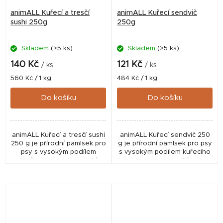
animALL Kuřecí a tresčí
animALL Kuřecí sendvič
sushi 250g
250g
Skladem
(>5 ks)
Skladem
(>5 ks)
140 Kč
121 Kč
/ ks
/ ks
Měrná
Měrná
560 Kč / 1 kg
484 Kč / 1 kg
cena:
cena:
Do košíku
Do košíku
animALL Kuřecí a tresčí sushi
animALL Kuřecí sendvič 250
250 g je přírodní pamlsek pro
g je přírodní pamlsek pro psy
psy s vysokým podílem
s vysokým podílem kuřecího
kuřecího masa a tresky. Díky
masa a tresky. Díky
vysokému obsahu bílkovin a
vysokému obsahu bílkovin a
atraktivní chuti představuje
atraktivní chuti představuje
chutnou...
chutnou odměnu...