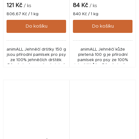
121 Kč
84 Kč
/ ks
/ ks
Měrná
Měrná
806,67 Kč / 1 kg
840 Kč / 1 kg
cena:
cena:
Do košíku
Do košíku
animALL Jehněčí dršťky 150 g
animALL Jehněčí kůže
jsou přírodní pamlsek pro psy
pletená 100 g je přírodní
ze 100% jehněčích drštěk.
pamlsek pro psy ze 100%
Díky šetrnému sušení, dobré
jehněčí kůže. Díky šetrnému
stravitelnosti a vysoké kvalitě
sušení, pevné struktuře a
představují chutnou
dobré snášenlivosti je
odměnu...
vhodnou odměnou i pro
citlivé...