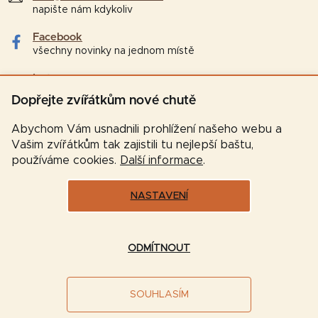
napište nám kdykoliv
Facebook
všechny novinky na jednom místě
Instagram
tipy a zajímavosti pro chovatele
Dopřejte zvířátkům nové chutě
Abychom Vám usnadnili prohlížení našeho webu a
Vašim zvířátkům tak zajistili tu nejlepší baštu,
používáme cookies.
Další informace
.
NASTAVENÍ
Vytvořil Shoptet
ODMÍTNOUT
Copyright 2026
Značková-krmiva.cz
. Všechna práva
SOUHLASÍM
vyhrazena.
Upravit nastavení cookies