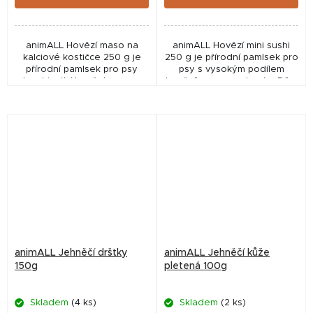
animALL Hovězí maso na
animALL Hovězí mini sushi
kalciové kostičce 250 g je
250 g je přírodní pamlsek pro
přírodní pamlsek pro psy
psy s vysokým podílem
kombinující hovězí maso a
hovězího masa a tresky. Díky
pevnou kalciovou kostičku.
vysokému obsahu bílkovin a
Díky vysokému obsahu
atraktivní chuti představuje
bílkovin a delší době...
chutnou odměnu...
animALL Jehněčí dršťky
animALL Jehněčí kůže
150g
pletená 100g
Skladem
(4 ks)
Skladem
(2 ks)