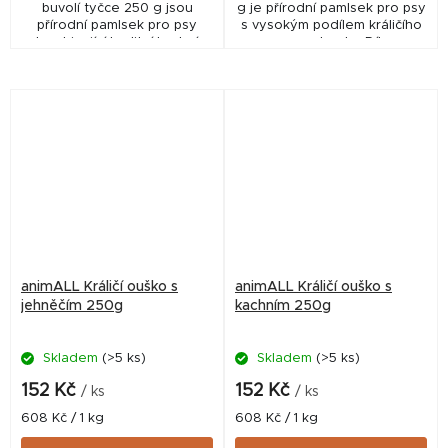
buvolí tyčce 250 g jsou
g je přírodní pamlsek pro psy
přírodní pamlsek pro psy
s vysokým podílem králičího
kombinující kvalitní kachní
masa a tresky. Díky
maso a pevnou buvolí tyčku.
vysokému obsahu bílkovin a
Díky vysokému obsahu
atraktivní chuti představuje
bílkovin a delší době...
chutnou...
animALL Králičí ouško s
animALL Králičí ouško s
jehněčím 250g
kachním 250g
Skladem
(>5 ks)
Skladem
(>5 ks)
152 Kč
152 Kč
/ ks
/ ks
Měrná
Měrná
608 Kč / 1 kg
608 Kč / 1 kg
cena:
cena: