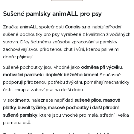
k
á
o
d
v
Sušené pamlsky animALL pro psy
a
á
c
n
Značka
animALL
společnosti
Coriolis s.r.o.
nabízí přírodní
í
í
sušené pochoutky pro psy vyráběné z kvalitních živočišných
p
r
surovin. Díky šetrnému způsobu zpracování si pamlsky
v
zachovávají svou přirozenou chuť i vůni, kterou psi velmi
k
dobře přijímají.
y
Sušené pochoutky jsou vhodné jako
odměna při výcviku,
v
ý
motivační pamlsek i doplněk běžného krmení
. Současně
p
podporují přirozenou potřebu žvýkání, pomáhají mechanicky
i
čistit chrup a zabaví psa na delší dobu.
s
V sortimentu naleznete například
sušené plíce, masové
u
plátky, buvolí tyčinky, masové pochoutky i další přírodní
sušené pamlsky
, které jsou vhodné pro malá, střední i velká
plemena psů.