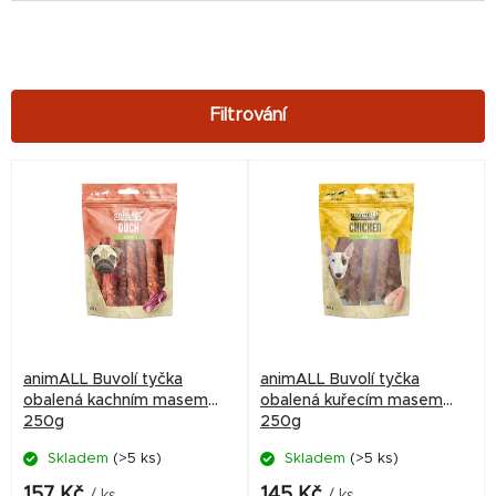
V
ý
p
i
s
p
r
animALL Buvolí tyčka
animALL Buvolí tyčka
o
obalená kachním masem
obalená kuřecím masem
250g
250g
d
Skladem
(>5 ks)
Skladem
(>5 ks)
u
k
157 Kč
145 Kč
/ ks
/ ks