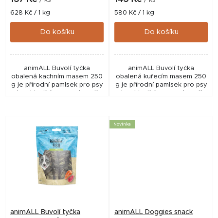
t
Měrná
Měrná
628 Kč / 1 kg
580 Kč / 1 kg
cena:
cena:
ů
Do košíku
Do košíku
animALL Buvolí tyčka
animALL Buvolí tyčka
obalená kachním masem 250
obalená kuřecím masem 250
g je přírodní pamlsek pro psy
g je přírodní pamlsek pro psy
kombinující pevnou buvolí
kombinující pevnou buvolí
tyčku a kvalitní kachní maso.
tyčku a kvalitní kuřecí maso.
Díky vysokému obsahu
Díky vysokému obsahu
bílkovin a delší době...
bílkovin a delší době...
Novinka
animALL Buvolí tyčka
animALL Doggies snack