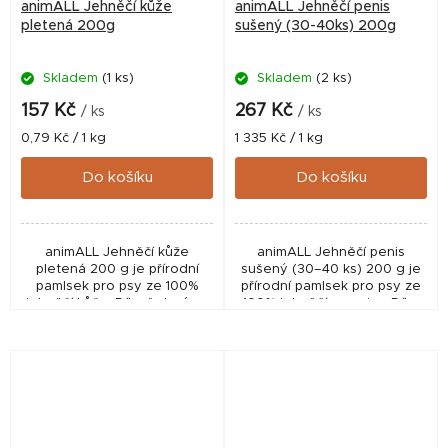
animALL Jehněčí kůže
animALL Jehněčí penis
pletená 200g
sušený (30-40ks) 200g
Skladem
(1 ks)
Skladem
(2 ks)
157 Kč
267 Kč
/ ks
/ ks
Měrná
Měrná
0,79 Kč / 1 kg
1 335 Kč / 1 kg
cena:
cena:
Do košíku
Do košíku
animALL Jehněčí kůže
animALL Jehněčí penis
pletená 200 g je přírodní
sušený (30–40 ks) 200 g je
pamlsek pro psy ze 100%
přírodní pamlsek pro psy ze
jehněčí kůže. Díky šetrnému
100% jehněčí suroviny. Díky
sušení, pevné struktuře a
vysokému obsahu bílkovin,
dobré snášenlivosti je
šetrnému zpracování a dobré
vhodnou odměnou i pro
snášenlivosti je...
citlivé...