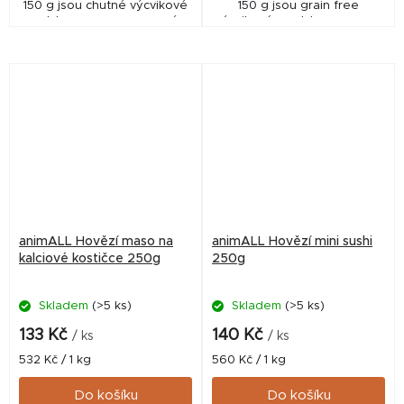
150 g jsou chutné výcvikové
150 g jsou grain free
pamlsky pro psy se syrovým
výcvikové pamlsky pro psy s
lososovým masem, arktickým
treskou, arktickým krillem,
krillem, lososovým proteinem
lososovým proteinem a
a lososovým...
lososovým olejem. Díky...
animALL Hovězí maso na
animALL Hovězí mini sushi
kalciové kostičce 250g
250g
Skladem
(>5 ks)
Skladem
(>5 ks)
133 Kč
140 Kč
/ ks
/ ks
Měrná
Měrná
532 Kč / 1 kg
560 Kč / 1 kg
cena:
cena:
Do košíku
Do košíku