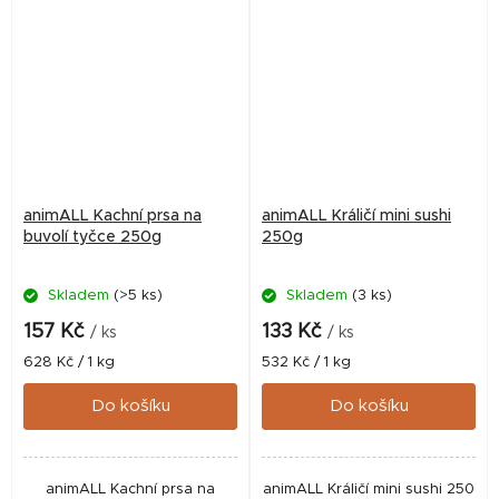
animALL Kachní prsa na
animALL Králičí mini sushi
buvolí tyčce 250g
250g
Skladem
(>5 ks)
Skladem
(3 ks)
157 Kč
133 Kč
/ ks
/ ks
Měrná
Měrná
628 Kč / 1 kg
532 Kč / 1 kg
cena:
cena:
Do košíku
Do košíku
animALL Kachní prsa na
animALL Králičí mini sushi 250