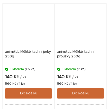
kuřecího proteinu představují
odměnu vhodnou pro psy
chutnou odměnu...
všech plemen a...
animALL Měkké kachní jerky
animALL Měkké kachní
250g
proužky 250g
Skladem
(>5 ks)
Skladem
(2 ks)
140 Kč
140 Kč
/ ks
/ ks
Měrná
Měrná
560 Kč / 1 kg
560 Kč / 1 kg
cena:
cena:
Do košíku
Do košíku