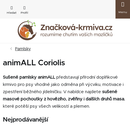
Přejít
Nákup
na
obsah
košík
Pamlsky
animALL Coriolis
Sušené pamlsky animALL
představují přírodní doplňkové
krmivo pro psy vhodné jako odměna při výcviku, motivace i
zpestření běžného jídelníčku. V nabídce najdete
sušené
masové pochoutky z hovězího, zvěřiny i dalších druhů masa
,
které potěší psy všech velikostí a plemen.
Nejprodávanější