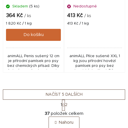
Skladem
(5 ks)
Nedostupné
364 Kč
413 Kč
/ ks
/ ks
Měrná
Měrná
1 820 Kč / 1 kg
413 Kč / 1 kg
cena:
cena:
Do košíku
animALL Penis sušený 12 cm
animALL Plíce sušené XXL 1
je přírodní pamlsek pro psy
kg jsou přírodní hovězí
bez chemických přísad. Díky
pamlsek pro psy bez
šetrnému sušení podporuje
chemických přísad. Díky
péči o chrup, posiluje žvýkací
šetrnému sušení si
svaly a představuje chutnou
zachovávají přirozenou chuť i
odměnu...
živiny a představují chutnou...
NAČÍST 5 DALŠÍCH
S
1
2
t
O
r
37
položek celkem
v
á
Nahoru
n
l