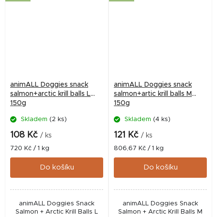
animALL Doggies snack
animALL Doggies snack
salmon+arctic krill balls L
salmon+artic krill balls M
150g
150g
Skladem
(2 ks)
Skladem
(4 ks)
108 Kč
121 Kč
/ ks
/ ks
Měrná
Měrná
720 Kč / 1 kg
806,67 Kč / 1 kg
cena:
cena:
Do košíku
Do košíku
animALL Doggies Snack
animALL Doggies Snack
Salmon + Arctic Krill Balls L
Salmon + Arctic Krill Balls M