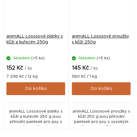
animALL Lososové plátky s
animALL Lososové proužky
kůží a kuřecím 250g
s kůží 250g
Skladem
(>5 ks)
Skladem
(>5 ks)
152 Kč
145 Kč
/ ks
/ ks
Měrná
Měrná
7 296 Kč / 12 kg
580 Kč / 1 kg
cena:
cena:
Do košíku
Do košíku
animALL Lososové plátky s
animALL Lososové proužky s
kůží a kuřecím 250 g jsou
kůží 250 g jsou přírodní
přírodní pamlsek pro psy s
pamlsek pro psy s vysokým
vysokým podílem lososa.
podílem lososa. Díky rybímu
Díky kombinaci rybího a
proteinu představují chutnou