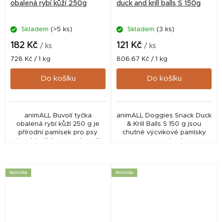
obalená rybí kůží 250g
duck and krill balls S 150g
Skladem
(>5 ks)
Skladem
(3 ks)
182 Kč
121 Kč
/ ks
/ ks
Měrná
Měrná
728 Kč / 1 kg
806,67 Kč / 1 kg
cena:
cena:
Do košíku
Do košíku
animALL Buvolí tyčka
animALL Doggies Snack Duck
obalená rybí kůží 250 g je
& Krill Balls S 150 g jsou
přírodní pamlsek pro psy
chutné výcvikové pamlsky
kombinující pevnou buvolí
pro psy s obsahem
tyčku a tresčí kůži. Díky
arktického krillu, lososového
vysokému obsahu bílkovin a
proteinu, mořské řasy kelpy
delší době žvýkání...
a lososového...
Novinka
Novinka