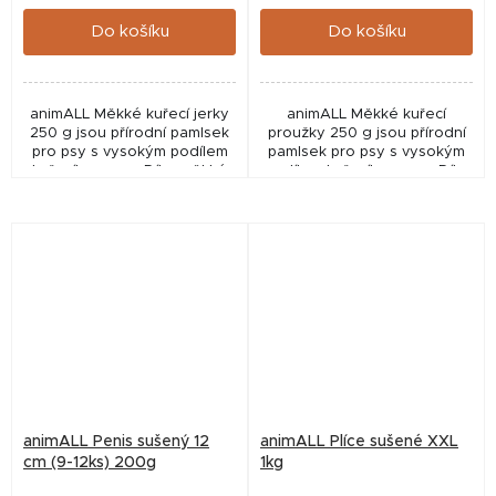
cena:
cena:
Do košíku
Do košíku
animALL Měkké kuřecí jerky
animALL Měkké kuřecí
250 g jsou přírodní pamlsek
proužky 250 g jsou přírodní
pro psy s vysokým podílem
pamlsek pro psy s vysokým
kuřecího masa. Díky měkké
podílem kuřecího masa. Díky
konzistenci a vysokému
měkké konzistenci a
obsahu bílkovin představují
vysokému obsahu bílkovin
chutnou odměnu...
představují chutnou
odměnu...
animALL Penis sušený 12
animALL Plíce sušené XXL
cm (9-12ks) 200g
1kg