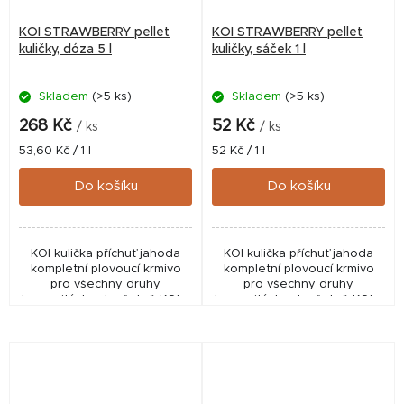
KOI STRAWBERRY pellet
KOI STRAWBERRY pellet
kuličky, dóza 5 l
kuličky, sáček 1 l
Skladem
(>5 ks)
Skladem
(>5 ks)
Průměrné
hodnocení
268 Kč
52 Kč
/ ks
/ ks
produktu
Měrná
Měrná
53,60 Kč / 1 l
52 Kč / 1 l
je
cena:
cena:
5,0
Do košíku
Do košíku
z
5
hvězdiček.
KOI kulička příchuť jahoda
KOI kulička příchuť jahoda
kompletní plovoucí krmivo
kompletní plovoucí krmivo
pro všechny druhy
pro všechny druhy
kaprovitých ryb včetně KOI a
kaprovitých ryb včetně KOI a
vanilkovým aroma a
vanilkovým aroma a
zvětšeným obsahem vit. C.
zvětšeným obsahem vit. C.
Krmivo je určeno pro koi
Krmivo je určeno pro koi
kapry...
kapry...