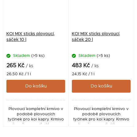
KOI MIX sticks plovoucí,
KOI MIX sticks plovoucí,
sáček 10 l
sáček 20 l
Skladem
(>5 ks)
Skladem
(>5 ks)
265 Kč
483 Kč
/ ks
/ ks
Měrná
Měrná
26,50 Kč / 1 l
24,15 Kč / 1 l
cena:
cena:
Do košíku
Do košíku
Plovoucí kompletní krmivo v
Plovoucí kompletní krmivo v
podobě plovoucích
podobě plovoucích
tyčinek pro koi kapry. Krmivo
tyčinek pro koi kapry. Krmivo
je určeno pro koi kapry
je určeno pro koi kapry
chované nejčastěji v
chované nejčastěji v
zahradních bazéncích.
zahradních bazéncích.