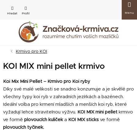
Přejít
Nákup
na
obsah
košík
Krmivo pro KOI
KOI MIX mini pellet krmivo
Koi Mix Mini Pellet – Krmivo pro Koi ryby
Díky své malé velikosti se snadno konzumuje a je skvělé pro
všechny typy koi ryb v zahradních jezírkách a bazénech.
Ideální volba pro krmení mladších a menších koi ryb, které
vyžadují lehce stravitelnou výživu.
KOI MIX mini pellet
krmivo
ve formě
plovoucích kuliček
a
KOI MIX sticks
ve formě
plovoucích tyčinek.