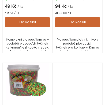
k
49 Kč
94 Kč
/ ks
/ ks
t
Měrná
Měrná
49 Kč / 1 l
31,33 Kč / 1 l
cena:
cena:
ů
Do košíku
Do košíku
Komplexní plovoucí krmivo v
Plovoucí kompletní krmivo v
podobě plovoucích tyčinek
podobě plovoucích
ke krmení jezírkových rybek.
tyčinek pro koi kapry. Krmivo
Krmivo je určeno pro koi
je určeno pro koi kapry
kapry chované nejčastěji v
chované nejčastěji v
zahradních bazéncích.
zahradních bazéncích.
Kompletní krmivo v...
Kompletní krmivo v podobě...