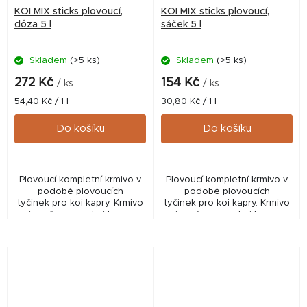
KOI MIX sticks plovoucí,
KOI MIX sticks plovoucí,
dóza 5 l
sáček 5 l
Skladem
(>5 ks)
Skladem
(>5 ks)
272 Kč
154 Kč
/ ks
/ ks
Měrná
Měrná
54,40 Kč / 1 l
30,80 Kč / 1 l
cena:
cena:
Do košíku
Do košíku
Plovoucí kompletní krmivo v
Plovoucí kompletní krmivo v
podobě plovoucích
podobě plovoucích
tyčinek pro koi kapry. Krmivo
tyčinek pro koi kapry. Krmivo
je určeno pro koi kapry
je určeno pro koi kapry
chované nejčastěji v
chované nejčastěji v
zahradních bazéncích.
zahradních bazéncích.
Kompletní krmivo v podobě...
Kompletní krmivo v podobě...