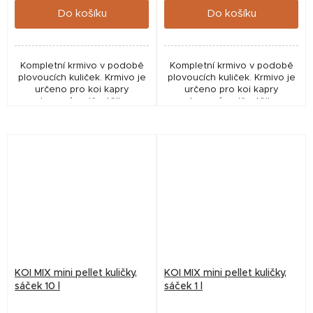
Do košíku
Do košíku
Kompletní krmivo v podobě
Kompletní krmivo v podobě
plovoucích kuliček. Krmivo je
plovoucích kuliček. Krmivo je
určeno pro koi kapry
určeno pro koi kapry
chované nejčastěji v
chované nejčastěji v
zahradních bazéncích. Barva
zahradních bazéncích.
je ve skutečnosti více
oranžová než zelená na...
KOI MIX mini pellet kuličky,
KOI MIX mini pellet kuličky,
sáček 10 l
sáček 1 l