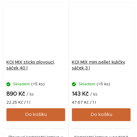
Kompletní krmivo v podobě...
Kompletní krmivo v podobě...
KOI MIX sticks plovoucí,
KOI MIX mini pellet kuličky,
sáček 40 l
sáček 3 l
Skladem
(>5 ks)
Skladem
(>5 ks)
890 Kč
143 Kč
/ ks
/ ks
Měrná
Měrná
22,25 Kč / 1 l
47,67 Kč / 1 l
cena:
cena:
Do košíku
Do košíku