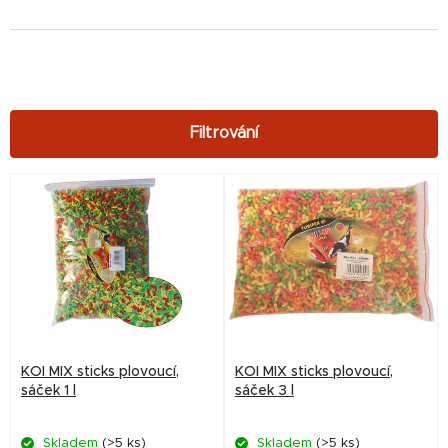
V
ý
p
i
s
p
r
KOI MIX sticks plovoucí,
KOI MIX sticks plovoucí,
o
sáček 1 l
sáček 3 l
d
Skladem
(>5 ks)
Skladem
(>5 ks)
u