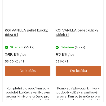
KOI VANILLA pellet kuličky,
KOI VANILLA pellet kuličky,
dóza 5 l
sáček 1 l
Skladem
(>5 ks)
Skladem
(>5 ks)
Průměrné
hodnocení
268 Kč
52 Kč
/ ks
/ ks
produktu
Měrná
Měrná
53,60 Kč / 1 l
52 Kč / 1 l
je
cena:
cena:
5,0
Do košíku
Do košíku
z
5
hvězdiček.
Kompletní plovoucí krmivo v
Kompletní plovoucí krmivo v
podobě kuliček s vanilkovým
podobě kuliček s vanilkovým
aroma. Krmivo je určeno pro
aroma. Krmivo je určeno pro
koi kapry chované nejčastěji
koi kapry chované nejčastěji
v zahradních bazéncích.
v zahradních bazéncích.