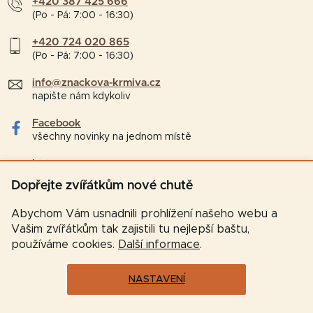
+420 387 425 666
(Po - Pá: 7:00 - 16:30)
+420 724 020 865
(Po - Pá: 7:00 - 16:30)
info@znackova-krmiva.cz
napište nám kdykoliv
Facebook
všechny novinky na jednom místě
Instagram
tipy a zajímavosti pro chovatele
Dopřejte zvířátkům nové chutě
Abychom Vám usnadnili prohlížení našeho webu a
Vašim zvířátkům tak zajistili tu nejlepší baštu,
používáme cookies.
Další informace
.
NASTAVENÍ