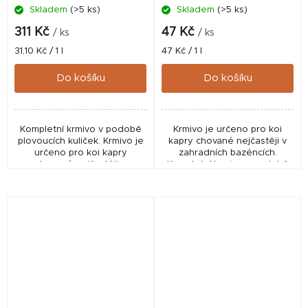
Skladem
(>5 ks)
Skladem
(>5 ks)
311 Kč
47 Kč
/ ks
/ ks
Měrná
Měrná
31,10 Kč / 1 l
47 Kč / 1 l
cena:
cena:
Do košíku
Do košíku
Kompletní krmivo v podobě
Krmivo je určeno pro koi
plovoucích kuliček. Krmivo je
kapry chované nejčastěji v
určeno pro koi kapry
zahradních bazéncích.
chované nejčastěji v
Kompletní krmivo v podobě
zahradních bazéncích. Sáček
plovoucích kuliček. Základní
nebo dóza dle aktuální
složkou jsou živočišné
nabídky dovozce...
bílkoviny a biologicky...