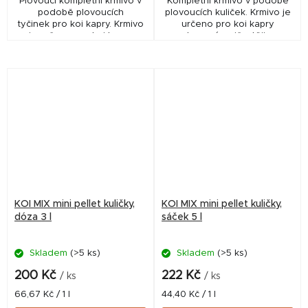
Plovoucí kompletní krmivo v
Kompletní krmivo v podobě
podobě plovoucích
plovoucích kuliček. Krmivo je
tyčinek pro koi kapry. Krmivo
určeno pro koi kapry
je určeno pro koi kapry
chované nejčastěji v
chované nejčastěji v
zahradních bazéncích.
zahradních bazéncích.
Kompletní krmivo v podobě...
KOI MIX mini pellet kuličky,
KOI MIX mini pellet kuličky,
dóza 3 l
sáček 5 l
Skladem
(>5 ks)
Skladem
(>5 ks)
200 Kč
222 Kč
/ ks
/ ks
Měrná
Měrná
66,67 Kč / 1 l
44,40 Kč / 1 l
cena:
cena: