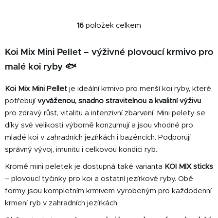
Krmivo je určeno pro koi
kapry...
16
položek celkem
O
v
l
Koi Mix Mini Pellet – výživné plovoucí krmivo pro
á
malé koi ryby 🐟
d
a
Koi Mix Mini Pellet
je ideální krmivo pro menší koi ryby, které
c
potřebují
vyváženou, snadno stravitelnou a kvalitní výživu
í
pro zdravý růst, vitalitu a intenzivní zbarvení. Mini pelety se
p
díky své velikosti výborně konzumují a jsou vhodné pro
r
v
mladé koi v zahradních jezírkách i bazéncích. Podporují
k
správný vývoj, imunitu i celkovou kondici ryb.
y
Kromě mini peletek je dostupná také varianta
KOI MIX sticks
v
– plovoucí tyčinky pro koi a ostatní jezírkové ryby. Obě
ý
p
formy jsou kompletním krmivem vyrobeným pro každodenní
i
krmení ryb v zahradních jezírkách.
s