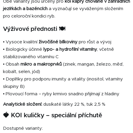
Obě varianty jsou určeny pro
koi kapry chované v zahradních
u
jezírkách a bazéncích
a vyznačují se vyváženým složením
pro celoroční kondici ryb.
Výživové přednosti 🍽️
• Vysoce kvalitní
živočišné bílkoviny
pro růst a vývoj
• Biologicky účinné
lypo- a hydrofilní vitamíny
, včetně
stabilizovaného vitamínu C
• Obsah
mikro a makroprvků
(zinek, mangan, železo, měď,
kobalt, selen, jód)
• Doplňky pro podporu imunity a vitality (inositol, vitamíny
skupiny B)
• Plovoucí forma – ryby krmivo snadno přijímají z hladiny
Analytické složení:
dusíkaté látky 22 %, tuk 2,5 %
🍓 KOI kuličky – speciální příchutě
Dostupné varianty: