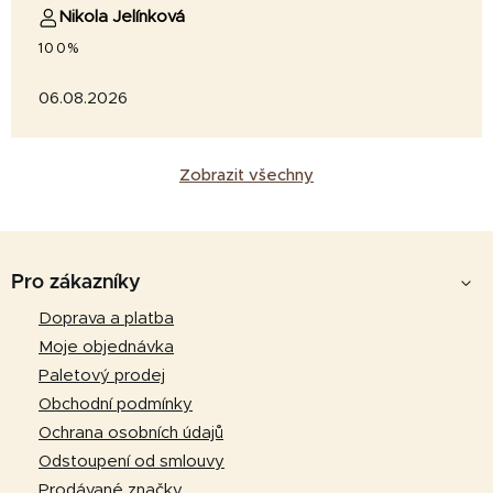
Nikola Jelínková
100%
06.08.2026
Zobrazit všechny
Z
á
Pro zákazníky
p
Doprava a platba
a
Moje objednávka
t
Paletový prodej
í
Obchodní podmínky
Ochrana osobních údajů
Odstoupení od smlouvy
Prodávané značky