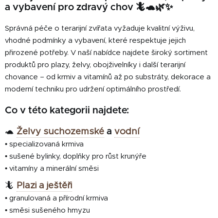
a
á
a vybavení pro zdravý chov 🦎🐢🌿✨
c
n
í
í
Správná péče o terarijní zvířata vyžaduje kvalitní výživu,
p
vhodné podmínky a vybavení, které respektuje jejich
r
přirozené potřeby. V naší nabídce najdete široký sortiment
v
k
produktů pro plazy, želvy, obojživelníky i další terarijní
y
chovance – od krmiv a vitamínů až po substráty, dekorace a
v
moderní techniku pro udržení optimálního prostředí.
ý
p
Co v této kategorii najdete:
i
s
🐢
Želvy suchozemské
a
vodní
u
• specializovaná krmiva
• sušené bylinky, doplňky pro růst krunýře
• vitamíny a minerální směsi
🦎
Plazi a ještěři
• granulovaná a přírodní krmiva
• směsi sušeného hmyzu