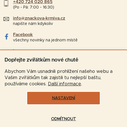
+420 724 020 865
(Po - Pá: 7:00 - 16:30)
info@znackova-krmiva.cz
napište nám kdykoliv
Facebook
všechny novinky na jednom místě
Instagram
tipy a zajímavosti pro chovatele
Dopřejte zvířátkům nové chutě
Abychom Vám usnadnili prohlížení našeho webu a
Vašim zvířátkům tak zajistili tu nejlepší baštu,
používáme cookies.
Další informace
.
NASTAVENÍ
Vytvořil Shoptet
ODMÍTNOUT