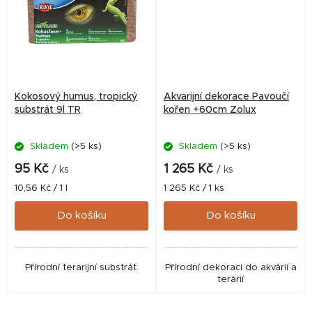
Kokosový humus, tropický
Akvarijní dekorace Pavoučí
substrát 9l TR
kořen +60cm Zolux
Skladem
(>5 ks)
Skladem
(>5 ks)
95 Kč
1 265 Kč
/ ks
/ ks
Měrná
Měrná
10,56 Kč / 1 l
1 265 Kč / 1 ks
cena:
cena:
Do košíku
Do košíku
Přírodní terarijní substrát.
Přírodní dekoraci do akvárií a
terárií