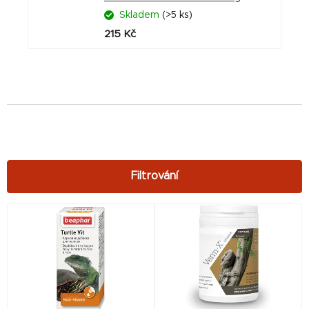
Skladem
(>5 ks)
215 Kč
V
ý
p
i
s