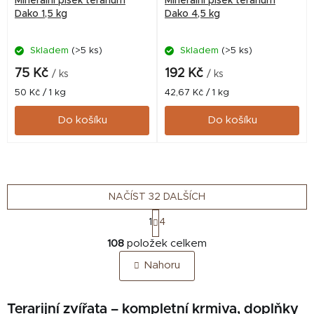
Minerální písek terárium
Minerální písek terárium
Dako 1,5 kg
Dako 4,5 kg
Skladem
(>5 ks)
Skladem
(>5 ks)
75 Kč
192 Kč
/ ks
/ ks
Měrná
Měrná
50 Kč / 1 kg
42,67 Kč / 1 kg
cena:
cena:
Do košíku
Do košíku
NAČÍST 32 DALŠÍCH
S
1
4
t
O
r
108
položek celkem
v
á
Nahoru
n
l
k
á
o
d
Terarijní zvířata – kompletní krmiva, doplňky
v