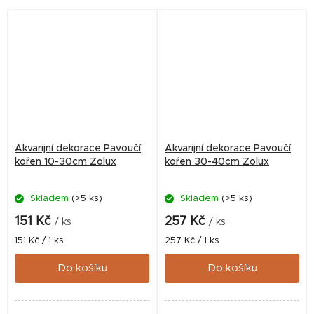
Akvarijní dekorace Pavoučí
Akvarijní dekorace Pavoučí
kořen 10-30cm Zolux
kořen 30-40cm Zolux
Skladem
(>5 ks)
Skladem
(>5 ks)
151 Kč
257 Kč
/ ks
/ ks
Měrná
Měrná
151 Kč / 1 ks
257 Kč / 1 ks
cena:
cena:
Do košíku
Do košíku