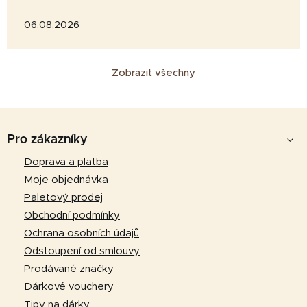
06.08.2026
Zobrazit všechny
Z
á
Pro zákazníky
p
Doprava a platba
a
Moje objednávka
t
Paletový prodej
í
Obchodní podmínky
Ochrana osobních údajů
Odstoupení od smlouvy
Prodávané značky
Dárkové vouchery
Tipy na dárky