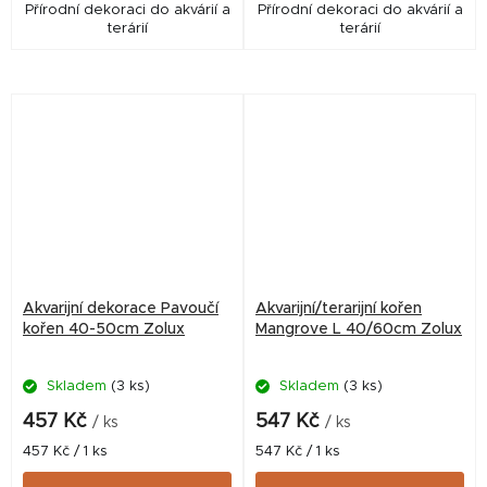
Přírodní dekoraci do akvárií a
Přírodní dekoraci do akvárií a
terárií
terárií
Akvarijní dekorace Pavoučí
Akvarijní/terarijní kořen
kořen 40-50cm Zolux
Mangrove L 40/60cm Zolux
Skladem
(3 ks)
Skladem
(3 ks)
457 Kč
547 Kč
/ ks
/ ks
Měrná
Měrná
457 Kč / 1 ks
547 Kč / 1 ks
cena:
cena: