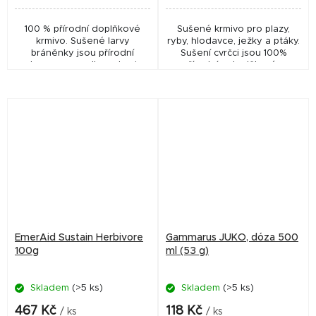
100 % přírodní doplňkové
Sušené krmivo pro plazy,
krmivo. Sušené larvy
ryby, hlodavce, ježky a ptáky.
bráněnky jsou přírodní
Sušení cvrčci jsou 100%
potravou pro velkou skupinu
přírodním doplňkovým
živočichů, např. ptáků, ryb,
krmením určeným pro
plazů ale i drobných savců,
terarijní zvířata (želva,
jako jsou...
leguáni, ještěrky), ryby...
EmerAid Sustain Herbivore
Gammarus JUKO, dóza 500
100g
ml (53 g)
Skladem
(>5 ks)
Skladem
(>5 ks)
467 Kč
118 Kč
/ ks
/ ks