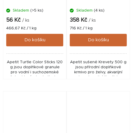
Skladem
(>5 ks)
Skladem
(4 ks)
56 Kč
358 Kč
/ ks
/ ks
Měrná
Měrná
466,67 Kč / 1 kg
716 Kč / 1 kg
cena:
cena:
Do košíku
Do košíku
Apetit Turtle Color Sticks 120
Apetit sušené Krevety 500 g
g jsou doplňkové granule
jsou přírodní doplňkové
pro vodní i suchozemské
krmivo pro želvy, akvarijní
želvy, které obsahují ryby,
ryby a terarijní živočichy.
řasy a minerální látky pro
Sušené krevety představují
podporu vitality, aktivity a
chutný zdroj živočišných
pestrého...
bílkovin a...