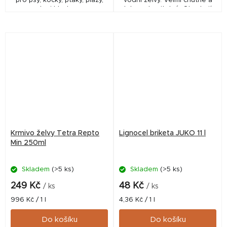
pro psy, kočky, ptáky, plazy,
vodní želvy. Velmi chutné a
ryby i hlodavce.
lehce stravitelné. Obsahují
všechny výživné látky
nezbytné pro zdravou stravu.
Vysoký obsah...
Krmivo želvy Tetra Repto
Lignocel briketa JUKO 11 l
Min 250ml
Skladem
(>5 ks)
Skladem
(>5 ks)
249 Kč
48 Kč
/ ks
/ ks
Měrná
Měrná
996 Kč / 1 l
4,36 Kč / 1 l
cena:
cena:
Do košíku
Do košíku