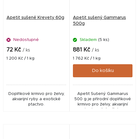
Apetit sušené Krevety 60g
Apetit sušený Gammarus
500g
Nedostupné
Skladem
(5 ks)
72 Kč
881 Kč
/ ks
/ ks
Měrná
Měrná
1 200 Kč / 1 kg
1 762 Kč / 1 kg
cena:
cena:
Do košíku
Doplňkové krmivo pro želvy,
Apetit Sušený Gammarus
akvarijní ryby a exotické
500 g je přírodní doplňkové
ptactvo.
krmivo pro želvy, akvarijní
ryby, terarijní zvířata a
exotické ptactvo. Obsahuje
100 % sušené korýše
gammarus, které jsou...