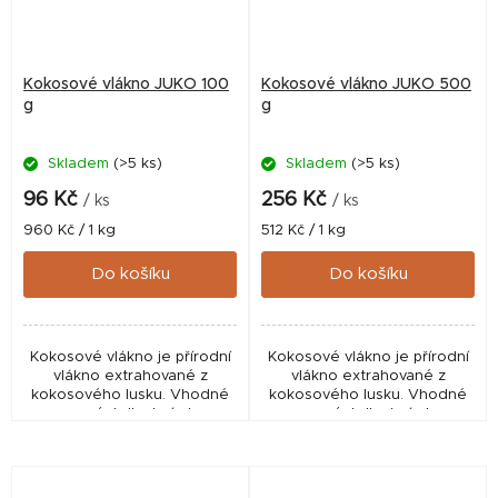
Kokosové vlákno JUKO 100
Kokosové vlákno JUKO 500
g
g
Skladem
(>5 ks)
Skladem
(>5 ks)
96 Kč
256 Kč
/ ks
/ ks
Měrná
Měrná
960 Kč / 1 kg
512 Kč / 1 kg
cena:
cena:
Do košíku
Do košíku
Kokosové vlákno je přírodní
Kokosové vlákno je přírodní
vlákno extrahované z
vlákno extrahované z
kokosového lusku. Vhodné
kokosového lusku. Vhodné
na výstelku hnízd.
na výstelku hnízd.