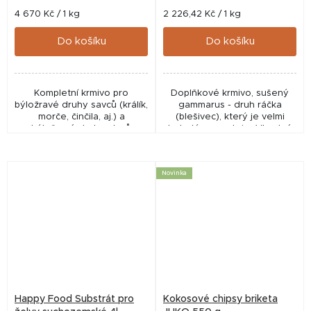
Měrná
Měrná
4 670 Kč / 1 kg
2 226,42 Kč / 1 kg
cena:
cena:
Do košíku
Do košíku
Kompletní krmivo pro
Doplňkové krmivo, sušený
býložravé druhy savců (králík,
gammarus - druh ráčka
morče, činčila, aj.) a
(blešivec), který je velmi
býložravé druhy plazů
bohatý na proteiny.Vhodné
(dospělí leguáni, želvy, aj.).
pro:- rybičky- želvy- okrasné
a exotické ptactvo Složení:
Gammarus (blešivec)
Novinka
Happy Food Substrát pro
Kokosové chipsy briketa