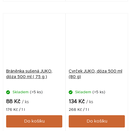
která je vhodná pro ryby,
ptáky, hlodavce, ježky, želvy,
plazy i...
Bráněnka sušená JUKO,
Cvrček JUKO, dóza 500 ml
dóza 500 ml ( 75 g )
(80 g)
Skladem
(>5 ks)
Skladem
(>5 ks)
88 Kč
134 Kč
/ ks
/ ks
Měrná
Měrná
176 Kč / 1 l
268 Kč / 1 l
cena:
cena:
Do košíku
Do košíku