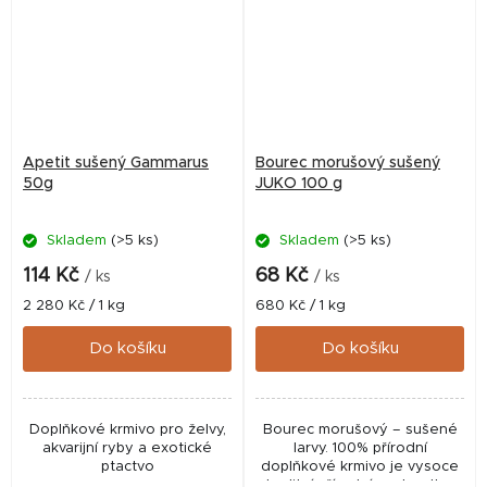
Apetit sušený Gammarus
Bourec morušový sušený
50g
JUKO 100 g
Skladem
(>5 ks)
Skladem
(>5 ks)
114 Kč
68 Kč
/ ks
/ ks
Měrná
Měrná
2 280 Kč / 1 kg
680 Kč / 1 kg
cena:
cena:
Do košíku
Do košíku
Doplňkové krmivo pro želvy,
Bourec morušový – sušené
akvarijní ryby a exotické
larvy. 100% přírodní
ptactvo
doplňkové krmivo je vysoce
kvalitní přírodní pochoutka,