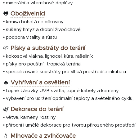
• minerální a vitamínové doplňky
🐸
Obojživelníci
• krmiva bohatá na bílkoviny
• sušený hmyz a drobní živočichové
• podpora vitality a růstu
🌱
Písky a substráty do terárií
• kokosová vlákna, lignocel, kůra, rašeliník
• písky pro pouštní i tropická terária
• specializované substráty pro vlhká prostředí a inkubaci
🔥
Vyhřívání a osvětlení
• topné žárovky, UVB světla, topné kabely a kameny
• vybavení pro udržení optimální teploty a světelného cyklu
🌿
Dekorace do terárií
• větve, kameny, rostliny
• přírodní i umělé dekorace pro tvorbu přirozeného prostředí
💧
Mlhovače a zvlhčovače