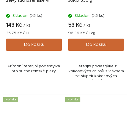
želvy suchozemské 4l
JUKO 550 g
Skladem
(>5 ks)
Skladem
(>5 ks)
143 Kč
53 Kč
/ ks
/ ks
Měrná
Měrná
35,75 Kč / 1 l
96,36 Kč / 1 kg
cena:
cena:
Do košíku
Do košíku
Přírodní terarijní podestýlka
Terarijní podestýlka z
pro suchozemské plazy.
kokosových chipsů s vláknem
ze slupek kokosových
ořechů.
Novinka
Novinka