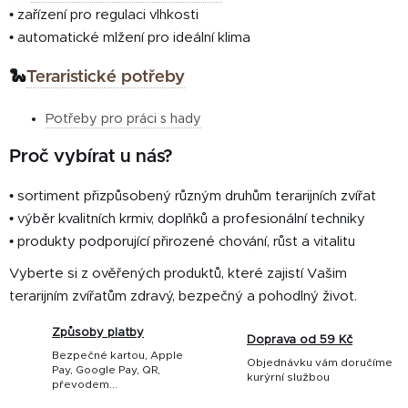
• zařízení pro regulaci vlhkosti
• automatické mlžení pro ideální klima
🐍
Teraristické potřeby
Potřeby pro práci s hady
Proč vybírat u nás?
• sortiment přizpůsobený různým druhům terarijních zvířat
• výběr kvalitních krmiv, doplňků a profesionální techniky
• produkty podporující přirozené chování, růst a vitalitu
Vyberte si z ověřených produktů, které zajistí Vašim
terarijním zvířatům zdravý, bezpečný a pohodlný život.
Způsoby platby
Doprava od 59 Kč
Bezpečné kartou, Apple
Objednávku vám doručíme
Pay, Google Pay, QR,
kurýrní službou
převodem...