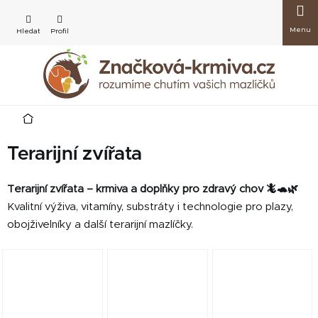
Přejít
Nákup
na
obsah
košík
Domů
Terarijní zvířata
Terarijní zvířata – krmiva a doplňky pro zdravý chov 🦎🐢🌿
Kvalitní výživa, vitamíny, substráty i technologie pro plazy,
obojživelníky a další terarijní mazlíčky.