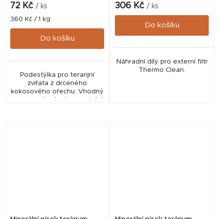
72 Kč
306 Kč
/ ks
/ ks
Měrná
360 Kč / 1 kg
Do košíku
cena:
Do košíku
Náhradní díly pro externí filtr
Thermo Clean.
Podestýlka pro terarijní
zvířata z drceného
kokosového ořechu. Vhodný
pro pavouky, šneky a ostatní
bezobratlé živočichy.
Lisovaný a drcený materiál v
podobě puku. Po zalití...