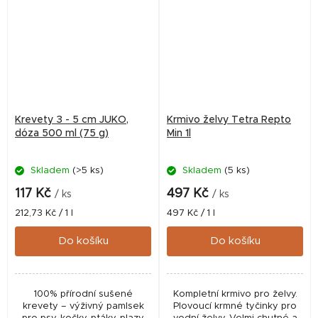
Krevety 3 - 5 cm JUKO,
Krmivo želvy Tetra Repto
dóza 500 ml (75 g)
Min 1l
Skladem
(>5 ks)
Skladem
(5 ks)
117 Kč
497 Kč
/ ks
/ ks
Měrná
Měrná
212,73 Kč / 1 l
497 Kč / 1 l
cena:
cena:
Do košíku
Do košíku
100% přírodní sušené
Kompletní krmivo pro želvy.
krevety – výživný pamlsek
Plovoucí krmné tyčinky pro