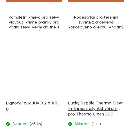
Kompletní krmivo pro želvy.
Podestýlka pro terarijní
Plovoucí krmné tyčinky pro
zvířata z drceného
vodní želvy. Velmi chutné a
kokosového ořechu. Vhodný
lehce stravitelné. Obsahují
pro pavouky, šneky a ostatní
všechny výživné látky
bezobratlé živočichy.
nezbytné pro zdravou stravu.
Lisovaný a drcený materiál v
Vysoký obsah...
podobě brikety. Po...
Lignocel puk JUKO 2 x 100
Lucky Reptile Thermo Clean
g
- náhradní díly Aktivní uhlí
pro Thermo Clean 300
Skladem
(>5 ks)
Skladem
(1 ks)