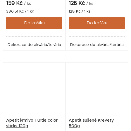
159 Kč
128 Kč
/ ks
/ ks
Měrná
Měrná
396,51 Kč / 1 kg
128 Kč / 1 ks
cena:
cena:
Do košíku
Do košíku
Dekorace do akvária/terária
Dekorace do akvária/terária
Apetit krmivo Turtle color
Apetit sušené Krevety
sticks 120g
500g