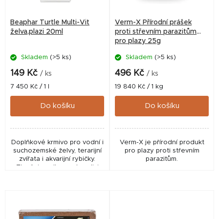
p
r
Beaphar Turtle Multi-Vit
Verm-X Přírodní prášek
o
želva,plazi 20ml
proti střevním parazitům
pro plazy 25g
d
Skladem
(>5 ks)
Skladem
(>5 ks)
u
k
149 Kč
496 Kč
/ ks
/ ks
t
Měrná
Měrná
7 450 Kč / 1 l
19 840 Kč / 1 kg
cena:
cena:
ů
Do košíku
Do košíku
Doplňkové krmivo pro vodní i
Verm-X je přírodní produkt
suchozemské želvy, terarijní
pro plazy proti střevním
zvířata i akvarijní rybičky.
parazitům.
Zlepšuje celkovou kondici
terarijních zvířat a účinně
podporuje jejich zdraví.