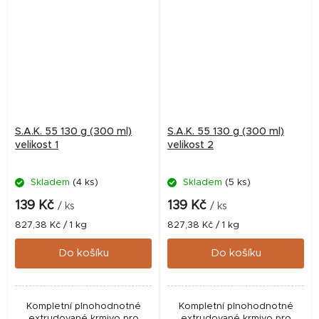
S.A.K. 55 130 g (300 ml)
S.A.K. 55 130 g (300 ml)
velikost 1
velikost 2
Skladem
(4 ks)
Skladem
(5 ks)
139 Kč
139 Kč
/ ks
/ ks
Měrná
Měrná
827,38 Kč / 1 kg
827,38 Kč / 1 kg
cena:
cena:
Do košíku
Do košíku
Kompletní plnohodnotné
Kompletní plnohodnotné
extrudované krmivo pro
extrudované krmivo pro