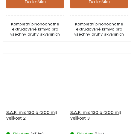
Do košíku
Do košíku
Kompletní plnohodnotné
Kompletní plnohodnotné
extrudované krmivo pro
extrudované krmivo pro
všechny druhy akvarijních
všechny druhy akvarijních
ryb. Jedná se o směs krmiv
ryb. Jedná se o směs krmiv
SAK 55, green, energy a
SAK 55, green, energy a
gold v poměrech
gold v poměrech
odpovídajících druhům
odpovídajících druhům
akvarijních ryb
akvarijních ryb
S.A.K. mix 130 g (300 ml)
S.A.K. mix 130 g (300 ml)
velikost 2
velikost 3