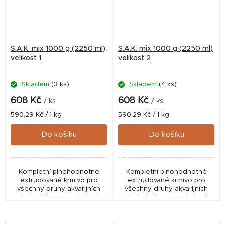
S.A.K. mix 1000 g (2250 ml)
S.A.K. mix 1000 g (2250 ml)
velikost 1
velikost 2
Skladem
(3 ks)
Skladem
(4 ks)
608 Kč
608 Kč
/ ks
/ ks
Měrná
Měrná
590,29 Kč / 1 kg
590,29 Kč / 1 kg
cena:
cena:
Do košíku
Do košíku
Kompletní plnohodnotné
Kompletní plnohodnotné
extrudované krmivo pro
extrudované krmivo pro
všechny druhy akvarijních
všechny druhy akvarijních
ryb. Jedná se o směs krmiv
ryb. Jedná se o směs krmiv
SAK 55, green, energy a
SAK 55, green, energy a
gold v poměrech
gold v poměrech
odpovídajících druhům
odpovídajících druhům