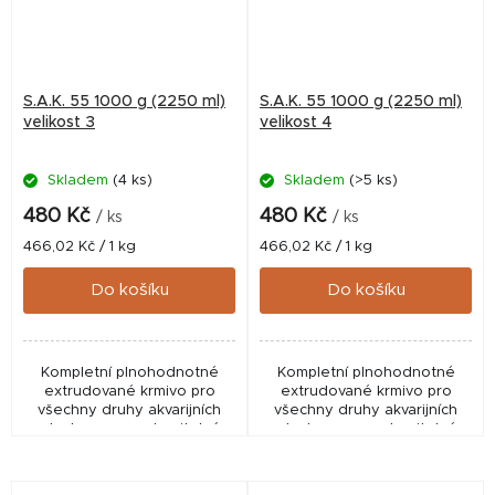
S.A.K. 55 1000 g (2250 ml)
S.A.K. 55 1000 g (2250 ml)
velikost 3
velikost 4
Skladem
(4 ks)
Skladem
(>5 ks)
480 Kč
480 Kč
/ ks
/ ks
Měrná
Měrná
466,02 Kč / 1 kg
466,02 Kč / 1 kg
cena:
cena:
Do košíku
Do košíku
Kompletní plnohodnotné
Kompletní plnohodnotné
extrudované krmivo pro
extrudované krmivo pro
všechny druhy akvarijních
všechny druhy akvarijních
ryb. Je vysoce stravitelné,
ryb. Je vysoce stravitelné,
měkké, zvolna klesá ke dnu,
měkké, zvolna klesá ke dnu,
nekalí vodu a nerozpadá se.
nekalí vodu a nerozpadá se.