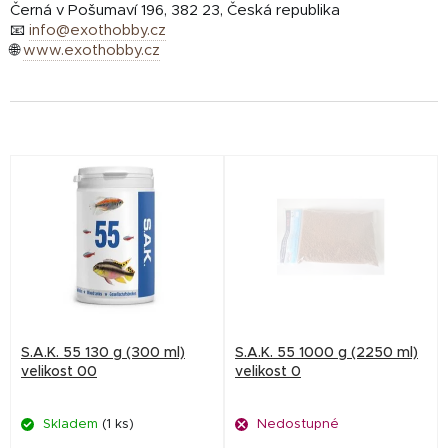
Černá v Pošumaví 196, 382 23, Česká republika
📧
info@exothobby.cz
🌐
www.exothobby.cz
V
ý
p
i
s
p
r
S.A.K. 55 130 g (300 ml)
S.A.K. 55 1000 g (2250 ml)
o
velikost 00
velikost 0
d
Skladem
(1 ks)
Nedostupné
u