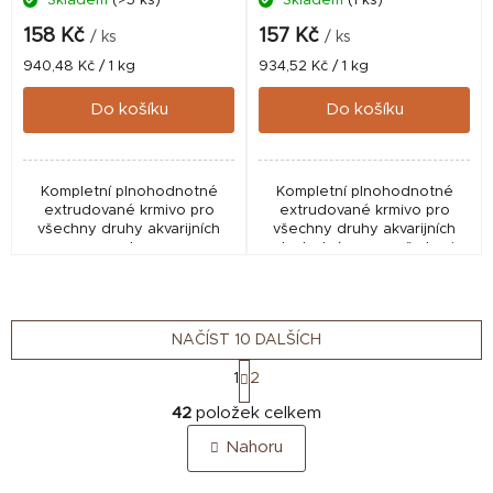
Skladem
(>5 ks)
Skladem
(1 ks)
158 Kč
157 Kč
/ ks
/ ks
Měrná
Měrná
940,48 Kč / 1 kg
934,52 Kč / 1 kg
cena:
cena:
Do košíku
Do košíku
Kompletní plnohodnotné
Kompletní plnohodnotné
extrudované krmivo pro
extrudované krmivo pro
všechny druhy akvarijních
všechny druhy akvarijních
ryb.
ryb. Jedná se o směs krmiv
SAK 55, green, energy a
gold v poměrech
odpovídajících druhům
akvarijních ryb
NAČÍST 10 DALŠÍCH
S
1
2
t
O
r
42
položek celkem
v
á
Nahoru
n
l
k
á