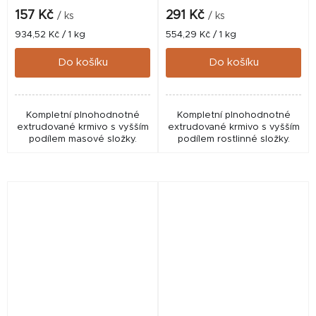
157 Kč
291 Kč
/ ks
/ ks
Měrná
Měrná
934,52 Kč / 1 kg
554,29 Kč / 1 kg
cena:
cena:
Do košíku
Do košíku
Kompletní plnohodnotné
Kompletní plnohodnotné
extrudované krmivo s vyšším
extrudované krmivo s vyšším
podílem masové složky.
podílem rostlinné složky.