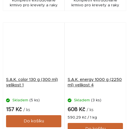
Kompletní extrudované
Kompletní extrudované
krmivo pro krevety a raky.
krmivo pro krevety a raky.
S.A.K. color 130 g (300 ml)
S.A.K. energy 1000 g (2250
velikost 1
ml) velikost 4
Skladem
(5 ks)
Skladem
(3 ks)
157 Kč
608 Kč
/ ks
/ ks
Měrná
590,29 Kč / 1 kg
Do košíku
cena:
Do košíku