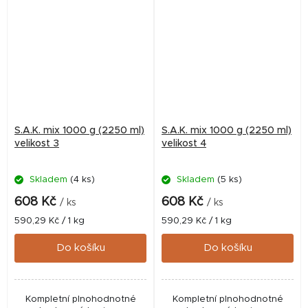
akvarijních ryb
akvarijních ryb
S.A.K. mix 1000 g (2250 ml)
S.A.K. mix 1000 g (2250 ml)
velikost 3
velikost 4
Skladem
(4 ks)
Skladem
(5 ks)
608 Kč
608 Kč
/ ks
/ ks
Měrná
Měrná
590,29 Kč / 1 kg
590,29 Kč / 1 kg
cena:
cena:
Do košíku
Do košíku
Kompletní plnohodnotné
Kompletní plnohodnotné