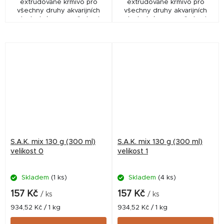
extrudované krmivo pro
extrudované krmivo pro
všechny druhy akvarijních
všechny druhy akvarijních
ryb. Jedná se o směs krmiv
ryb. Jedná se o směs krmiv
SAK 55, green, energy a
SAK 55, green, energy a
gold v poměrech
gold v poměrech
odpovídajících druhům
odpovídajících druhům
akvarijních ryb
akvarijních ryb
S.A.K. mix 130 g (300 ml)
S.A.K. mix 130 g (300 ml)
velikost 0
velikost 1
Skladem
(1 ks)
Skladem
(4 ks)
157 Kč
157 Kč
/ ks
/ ks
Měrná
Měrná
934,52 Kč / 1 kg
934,52 Kč / 1 kg
cena:
cena: