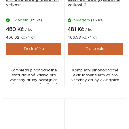
velikost 1
velikost 2
Skladem
(>5 ks)
Skladem
(>5 ks)
480 Kč
481 Kč
/ ks
/ ks
Měrná
Měrná
466,02 Kč / 1 kg
466,99 Kč / 1 kg
cena:
cena:
Do košíku
Do košíku
Kompletní plnohodnotné
Kompletní plnohodnotné
extrudované krmivo pro
extrudované krmivo pro
všechny druhy akvarijních
všechny druhy akvarijních
ryb. Je vysoce stravitelné,
ryb. Je vysoce stravitelné,
měkké, zvolna klesá ke dnu,
měkké, zvolna klesá ke dnu,
nekalí vodu a nerozpadá se.
nekalí vodu a nerozpadá se.