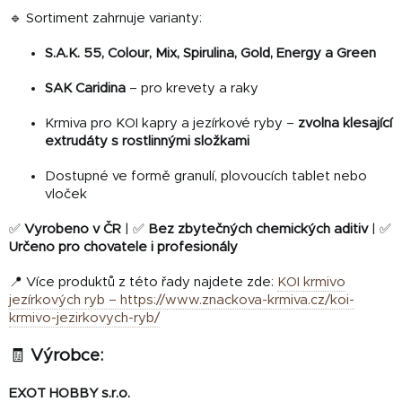
🔹 Sortiment zahrnuje varianty:
S.A.K. 55, Colour, Mix, Spirulina, Gold, Energy a Green
SAK Caridina
– pro krevety a raky
Krmiva pro KOI kapry a jezírkové ryby –
zvolna klesající
extrudáty s rostlinnými složkami
Dostupné ve formě granulí, plovoucích tablet nebo
vloček
✅
Vyrobeno v ČR
| ✅
Bez zbytečných chemických aditiv
| ✅
Určeno pro chovatele i profesionály
📍 Více produktů z této řady najdete zde:
KOI krmivo
jezírkových ryb – https://www.znackova-krmiva.cz/koi-
krmivo-jezirkovych-ryb/
🧾
Výrobce:
EXOT HOBBY s.r.o.