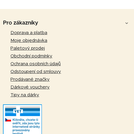
o
d
v
a
á
Z
c
n
á
í
Pro zákazníky
í
p
p
Doprava a platba
r
a
Moje objednávka
v
t
k
Paletový prodej
y
í
Obchodní podmínky
v
Ochrana osobních údajů
ý
Odstoupení od smlouvy
p
Prodávané značky
i
Dárkové vouchery
s
u
Tipy na dárky