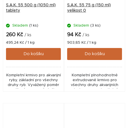
S.A.K. 55 500 g (1050 ml)
S.A.K. 55 75 g (150 ml)
tablety
velikost 0
Skladem
(1 ks)
Skladem
(3 ks)
260 Kč
94 Kč
/ ks
/ ks
Měrná
Měrná
495,24 Kč / 1 kg
903,85 Kč / 1 kg
cena:
cena:
Do košíku
Do košíku
Kompletní krmivo pro akvarijní
Kompletní plnohodnotné
ryby, základní pro všechny
extrudované krmivo pro
druhy ryb. Vyvážený poměr
všechny druhy akvarijních
rostlinné a masové složky
ryb. Je vysoce stravitelné,
zaručuje rychlý růst a zdravý
měkké, zvolna klesá ke dnu,
vývoj ryb.
nekalí vodu a nerozpadá se.