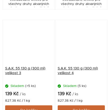
všechny druhy akvarijních
všechny druhy akvarijních
ryb. Je vysoce stravitelné,
ryb. Je vysoce stravitelné,
měkké, zvolna klesá ke dnu,
měkké, zvolna klesá ke dnu,
nekalí vodu a nerozpadá se.
nekalí vodu a nerozpadá se.
S.A.K. 55 130 g (300 ml)
S.A.K. 55 130 g (300 ml)
velikost 3
velikost 4
Skladem
(>5 ks)
Skladem
(5 ks)
139 Kč
139 Kč
/ ks
/ ks
Měrná
Měrná
827,38 Kč / 1 kg
827,38 Kč / 1 kg
cena:
cena: