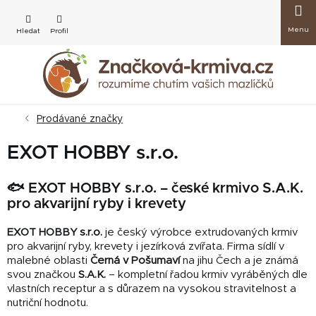
Přejít
Nákup
na
obsah
košík
Prodávané značky
EXOT HOBBY s.r.o.
🐟 EXOT HOBBY s.r.o. – české krmivo S.A.K.
pro akvarijní ryby i krevety
EXOT HOBBY s.r.o.
je český výrobce extrudovaných krmiv
pro akvarijní ryby, krevety i jezírková zvířata. Firma sídlí v
malebné oblasti
Černá v Pošumaví
na jihu Čech a je známá
svou značkou
S.A.K.
– kompletní řadou krmiv vyráběných dle
vlastních receptur a s důrazem na vysokou stravitelnost a
nutriční hodnotu.