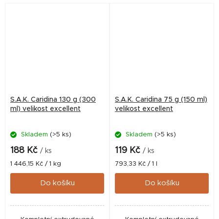
S.A.K. Caridina 130 g (300
S.A.K. Caridina 75 g (150 ml)
ml) velikost excellent
velikost excellent
Skladem
(>5 ks)
Skladem
(>5 ks)
188 Kč
119 Kč
/ ks
/ ks
Měrná
Měrná
1 446,15 Kč / 1 kg
793,33 Kč / 1 l
cena:
cena:
Do košíku
Do košíku