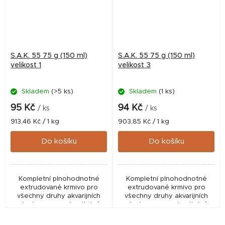
S.A.K. 55 75 g (150 ml)
S.A.K. 55 75 g (150 ml)
velikost 1
velikost 3
Skladem
(>5 ks)
Skladem
(1 ks)
95 Kč
94 Kč
/ ks
/ ks
Měrná
Měrná
913,46 Kč / 1 kg
903,85 Kč / 1 kg
cena:
cena:
Do košíku
Do košíku
Kompletní plnohodnotné
Kompletní plnohodnotné
extrudované krmivo pro
extrudované krmivo pro
všechny druhy akvarijních
všechny druhy akvarijních
ryb. Je vysoce stravitelné,
ryb. Je vysoce stravitelné,
měkké, zvolna klesá ke dnu,
měkké, zvolna klesá ke dnu,
nekalí vodu a nerozpadá se.
nekalí vodu a nerozpadá se.