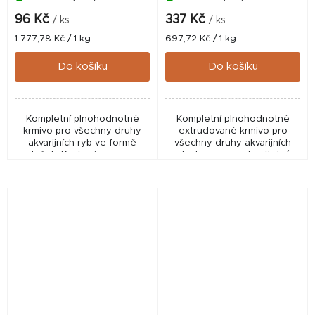
96 Kč
337 Kč
/ ks
/ ks
Měrná
Měrná
1 777,78 Kč / 1 kg
697,72 Kč / 1 kg
cena:
cena:
Do košíku
Do košíku
Kompletní plnohodnotné
Kompletní plnohodnotné
krmivo pro všechny druhy
extrudované krmivo pro
akvarijních ryb ve formě
všechny druhy akvarijních
vloček. Krmivo je vysoce
ryb. Je vysoce stravitelné,
stravitelné, měkké, zvolna
měkké, zvolna klesá ke dnu,
klesá ke dnu, nekalí vodu
nekalí vodu a nerozpadá se.