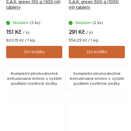
S.A.K. green 150 g (300 ml)
S.A.K. green 500 g (1050
tablety
ml) tablety
Skladem
(3 ks)
Skladem
(2 ks)
151 Kč
291 Kč
/ ks
/ ks
Měrná
Měrná
803,19 Kč / 1 kg
554,29 Kč / 1 kg
cena:
cena:
Do košíku
Do košíku
Kompletní plnohodnotné
Kompletní plnohodnotné
extrudované krmivo s vyšším
extrudované krmivo s vyšším
podílem rostlinné složky.
podílem rostlinné složky.