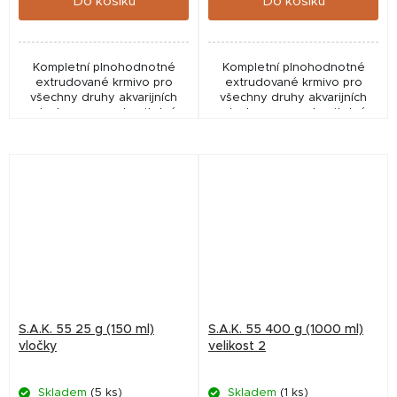
Do košíku
Do košíku
Kompletní plnohodnotné
Kompletní plnohodnotné
extrudované krmivo pro
extrudované krmivo pro
všechny druhy akvarijních
všechny druhy akvarijních
ryb. Je vysoce stravitelné,
ryb. Je vysoce stravitelné,
měkké, zvolna klesá ke dnu,
měkké, zvolna klesá ke dnu,
nekalí vodu a nerozpadá se.
nekalí vodu a nerozpadá se.
S.A.K. 55 25 g (150 ml)
S.A.K. 55 400 g (1000 ml)
vločky
velikost 2
Skladem
(5 ks)
Skladem
(1 ks)