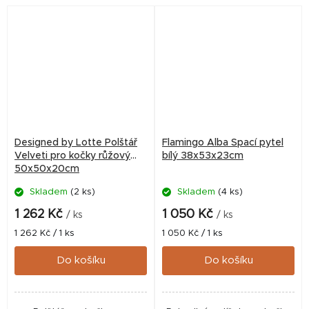
ostrými drápky zvířete.
ostrými drápky zvířete.
Designed by Lotte Polštář
Flamingo Alba Spací pytel
Velveti pro kočky růžový
bílý 38x53x23cm
50x50x20cm
Skladem
(2 ks)
Skladem
(4 ks)
1 262 Kč
1 050 Kč
/ ks
/ ks
Měrná
Měrná
1 262 Kč / 1 ks
1 050 Kč / 1 ks
cena:
cena:
Do košíku
Do košíku