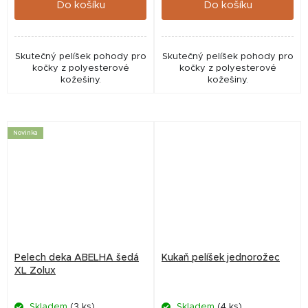
Do košíku
Do košíku
Skutečný pelíšek pohody pro
Skutečný pelíšek pohody pro
kočky z polyesterové
kočky z polyesterové
kožešiny.
kožešiny.
Novinka
Pelech deka ABELHA šedá
Kukaň pelíšek jednorožec
XL Zolux
Skladem
(3 ks)
Skladem
(4 ks)