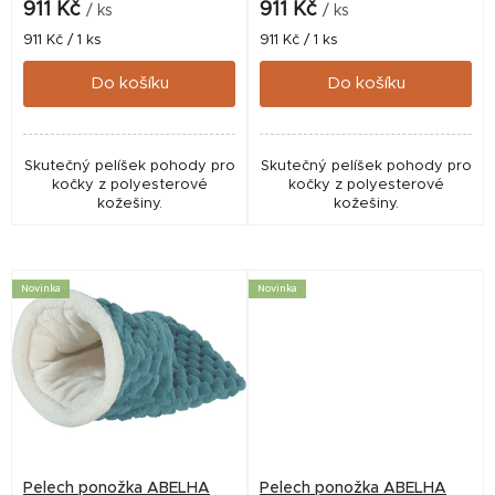
k
911 Kč
911 Kč
/ ks
/ ks
t
Měrná
Měrná
911 Kč / 1 ks
911 Kč / 1 ks
cena:
cena:
ů
Do košíku
Do košíku
Skutečný pelíšek pohody pro
Skutečný pelíšek pohody pro
kočky z polyesterové
kočky z polyesterové
kožešiny.
kožešiny.
Novinka
Novinka
Pelech ponožka ABELHA
Pelech ponožka ABELHA