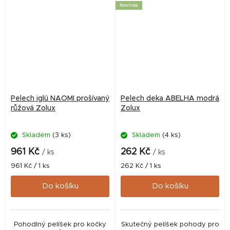
Novinka
Pelech iglú NAOMI prošívaný
Pelech deka ABELHA modrá
růžová Zolux
Zolux
Skladem
(3 ks)
Skladem
(4 ks)
961 Kč
262 Kč
/ ks
/ ks
Měrná
Měrná
961 Kč / 1 ks
262 Kč / 1 ks
cena:
cena:
Do košíku
Do košíku
Pohodlný pelíšek pro kočky
Skutečný pelíšek pohody pro