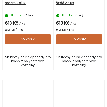
modrá Zolux
šedá Zolux
Skladem
(5 ks)
Skladem
(1 ks)
613 Kč
613 Kč
/ ks
/ ks
Měrná
Měrná
613 Kč / 1 ks
613 Kč / 1 ks
cena:
cena:
Do košíku
Do košíku
Skutečný pelíšek pohody pro
Skutečný pelíšek pohody pro
kočky z polyesterové
kočky z polyesterové
kožešiny.
kožešiny.