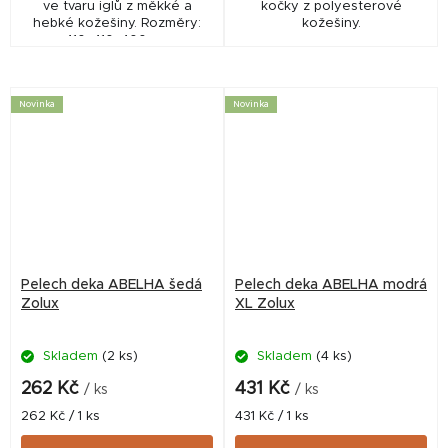
ve tvaru iglů z měkké a
kočky z polyesterové
hebké kožešiny. Rozměry:
kožešiny.
410x410x400mm
Novinka
Novinka
Pelech deka ABELHA šedá
Pelech deka ABELHA modrá
Zolux
XL Zolux
Skladem
(2 ks)
Skladem
(4 ks)
262 Kč
431 Kč
/ ks
/ ks
Měrná
Měrná
262 Kč / 1 ks
431 Kč / 1 ks
cena:
cena: