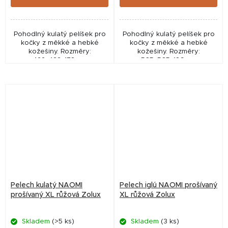
Pohodlný kulatý pelíšek pro
Pohodlný kulatý pelíšek pro
kočky z měkké a hebké
kočky z měkké a hebké
kožešiny. Rozměry:
kožešiny. Rozměry:
422x422x178mm
565x565x189mm
Pelech kulatý NAOMI
Pelech iglú NAOMI prošívaný
prošívaný XL růžová Zolux
XL růžová Zolux
Skladem
(>5 ks)
Skladem
(3 ks)