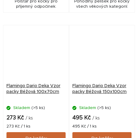
Polštář pro kočky pro
Pohodlný pelíšek pro kočky
příjemný odpočinek.
všech věkových kategorií.
Flamingo Dario Deka Vzor
Flamingo Dario Deka Vzor
packy Béžová 100x70cm
packy Béžová 150x100cm
Skladem
(>5 ks)
Skladem
(>5 ks)
273 Kč
495 Kč
/ ks
/ ks
Měrná
Měrná
273 Kč / 1 ks
495 Kč / 1 ks
cena:
cena: