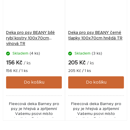
Deka pro psy BEANY bílé
Deka pro psy BEANY černé
rybí kostry 100x70cm
tlapky 100x70cm hnědá TR
vínová TR
Skladem
(4 ks)
Skladem
(3 ks)
156 Kč
205 Kč
/ ks
/ ks
Měrná
Měrná
156 Kč / 1 ks
205 Kč / 1 ks
cena:
cena:
Do košíku
Do košíku
Fleecová deka Barney pro
Fleecová deka Barney pro
psy je hřejivá a zpříjemní
psy je hřejivá a zpříjemní
Vašemu psovi místo
Vašemu psovi místo
odpočinku. Deka je velice
odpočinku. Deka je velice
praktická a pomůže Vám
praktická a pomůže Vám
ochránit nábytek před
ochránit nábytek před