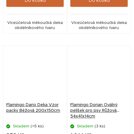
Do košíku
Do košíku
Víceúčelová měkoučká deka
Víceúčelová měkoučká deka
obdélníkového tvaru.
obdélníkového tvaru.
Flamingo Dario Deka Vzor
Flamingo Dorian Oválný
packy Béžová 200x150cm
pelíšek pro psy Růžová
54x41x14cm
Skladem
(>5 ks)
Skladem
(3 ks)