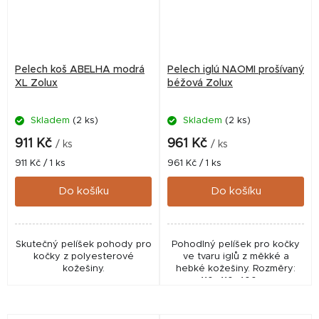
Pelech koš ABELHA modrá
Pelech iglú NAOMI prošívaný
XL Zolux
béžová Zolux
Skladem
(2 ks)
Skladem
(2 ks)
911 Kč
961 Kč
/ ks
/ ks
Měrná
Měrná
911 Kč / 1 ks
961 Kč / 1 ks
cena:
cena:
Do košíku
Do košíku
Skutečný pelíšek pohody pro
Pohodlný pelíšek pro kočky
kočky z polyesterové
ve tvaru iglů z měkké a
kožešiny.
hebké kožešiny. Rozměry:
410x410x400mm