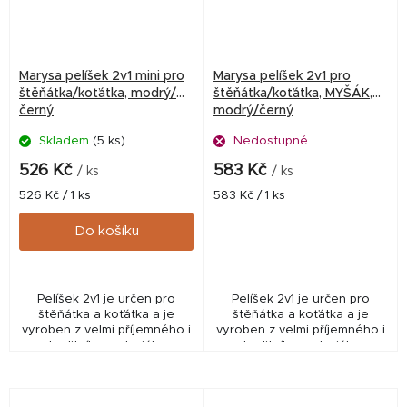
Marysa pelíšek 2v1 mini pro
Marysa pelíšek 2v1 pro
štěňátka/koťátka, modrý/
štěňátka/koťátka, MYŠÁK,
černý
modrý/černý
Skladem
(5 ks)
Nedostupné
526 Kč
583 Kč
/ ks
/ ks
Měrná
Měrná
526 Kč / 1 ks
583 Kč / 1 ks
cena:
cena:
Do košíku
Pelíšek 2v1 je určen pro
Pelíšek 2v1 je určen pro
štěňátka a koťátka a je
štěňátka a koťátka a je
vyroben z velmi příjemného i
vyroben z velmi příjemného i
kvalitního materiálu.
kvalitního materiálu.