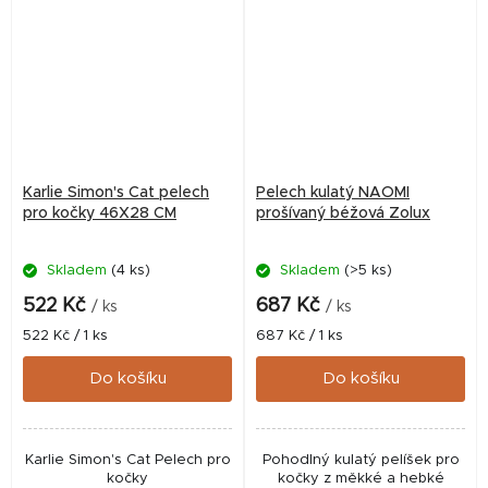
Karlie Simon's Cat pelech
Pelech kulatý NAOMI
pro kočky 46X28 CM
prošívaný béžová Zolux
Skladem
(4 ks)
Skladem
(>5 ks)
522 Kč
687 Kč
/ ks
/ ks
Měrná
Měrná
522 Kč / 1 ks
687 Kč / 1 ks
cena:
cena:
Do košíku
Do košíku
Karlie Simon's Cat Pelech pro
Pohodlný kulatý pelíšek pro
kočky
kočky z měkké a hebké