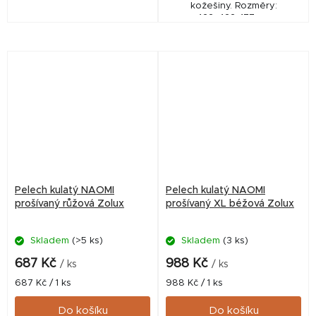
kožešiny. Rozměry:
422x422x177mm
Pelech kulatý NAOMI
Pelech kulatý NAOMI
prošívaný růžová Zolux
prošívaný XL béžová Zolux
Skladem
(>5 ks)
Skladem
(3 ks)
687 Kč
988 Kč
/ ks
/ ks
Měrná
Měrná
687 Kč / 1 ks
988 Kč / 1 ks
cena:
cena:
Do košíku
Do košíku