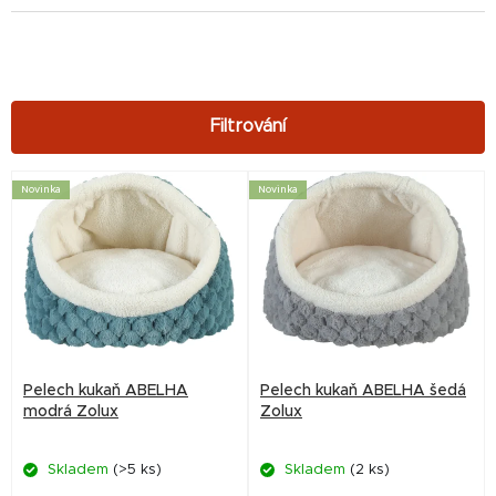
V
Novinka
Novinka
ý
p
i
s
p
r
Pelech kukaň ABELHA
Pelech kukaň ABELHA šedá
o
modrá Zolux
Zolux
d
Skladem
(>5 ks)
Skladem
(2 ks)
u