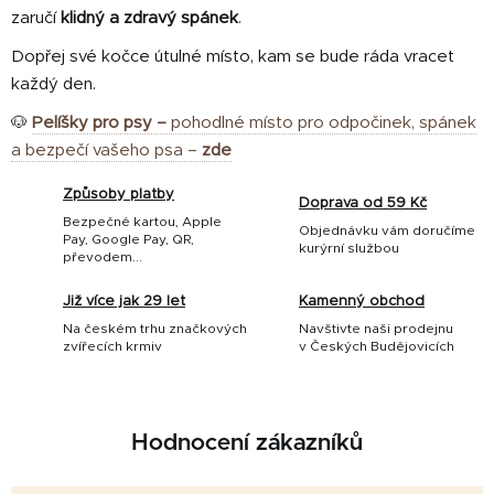
zaručí
klidný a zdravý spánek
.
Dopřej své kočce útulné místo, kam se bude ráda vracet
každý den.
🐶
Pelíšky pro psy –
pohodlné místo pro odpočinek, spánek
a bezpečí vašeho psa –
zde
Způsoby platby
Doprava od 59 Kč
Bezpečné kartou, Apple
Objednávku vám doručíme
Pay, Google Pay, QR,
kurýrní službou
převodem...
Již více jak 29 let
Kamenný obchod
Na českém trhu značkových
Navštivte naši prodejnu
zvířecích krmiv
v Českých Budějovicích
Hodnocení zákazníků