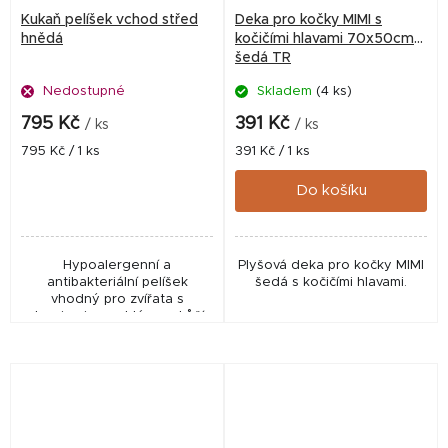
Kukaň pelíšek vchod střed
Deka pro kočky MIMI s
hnědá
kočičími hlavami 70x50cm
šedá TR
Nedostupné
Skladem
(4 ks)
795 Kč
391 Kč
/ ks
/ ks
Měrná
Měrná
795 Kč / 1 ks
391 Kč / 1 ks
cena:
cena:
Do košíku
Hypoalergenní a
Plyšová deka pro kočky MIMI
antibakteriální pelíšek
šedá s kočičími hlavami.
vhodný pro zvířata s
alergiemi a problémy s kůží.
Dokonalé místo pro
odpočinek zvířat která
upřednostňují klid. Pelíšek je
spojen zipem -...