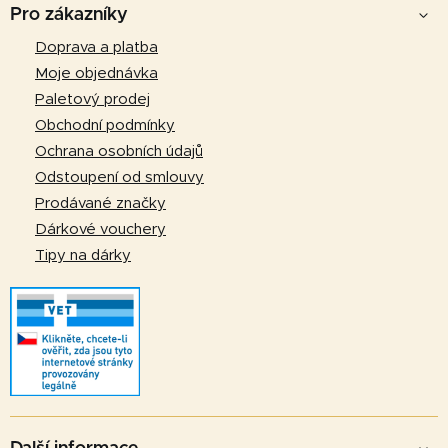
á
Pro zákazníky
p
Doprava a platba
a
Moje objednávka
t
Paletový prodej
í
Obchodní podmínky
Ochrana osobních údajů
Odstoupení od smlouvy
Prodávané značky
Dárkové vouchery
Tipy na dárky