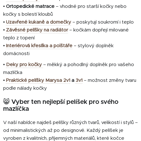
•
Ortopedické matrace
– vhodné pro starší kočky nebo
kočky s bolestí kloubů
•
Uzavřené kukaně a domečky
– poskytují soukromí i teplo
•
Závěsné pelíšky na radiátor
– kočkám dopřejí milované
teplo z topení
•
Interiérová křesílka a polštáře
– stylový doplněk
domácnosti
•
Deky pro kočky
– měkký a pohodlný doplněk pro vašeho
mazlíčka
•
Praktické pelíšky Marysa 2v1
a
3v1
– možnost změny tvaru
podle nálady kočky
😸
Vyber ten nejlepší pelíšek pro svého
mazlíčka
V naší nabídce najdeš pelíšky různých tvarů, velikostí i stylů –
od minimalistických až po designové. Každý pelíšek je
vyroben z kvalitních, příjemných materiálů, které kočce