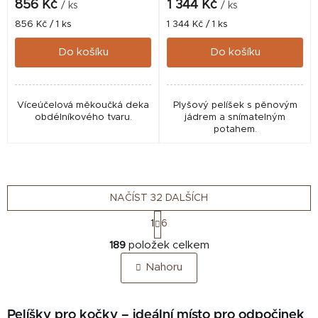
856 Kč
1 344 Kč
/ ks
/ ks
Měrná
Měrná
856 Kč / 1 ks
1 344 Kč / 1 ks
cena:
cena:
Do košíku
Do košíku
Víceúčelová měkoučká deka
Plyšový pelíšek s pěnovým
obdélníkového tvaru.
jádrem a snímatelným
potahem.
NAČÍST 32 DALŠÍCH
S
1
6
t
O
r
189
položek celkem
v
á
Nahoru
n
l
k
á
o
d
v
Pelíšky pro kočky – ideální místo pro odpočinek