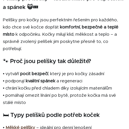
a
á
c
a spánek 😺💤
n
í
í
p
Pelíšky pro kočky jsou perfektním řešením pro každého,
r
kdo chce své kočce dopřát
komfortní, bezpečné a teplé
v
místo
k odpočinku. Kočky milují klid, měkkost a teplo – a
k
správně zvolený pelíšek jim poskytne přesně to, co
y
potřebují.
v
ý
🐾
Proč jsou pelíšky tak důležité?
p
i
• vytváří
pocit bezpečí
, který je pro kočky zásadní
s
• podporují
kvalitní spánek
a regeneraci
u
• chrání kočku před chladem díky izolujícím materiálům
• pomáhají omezit línání po bytě, protože kočka má své
stálé místo
🛏️
Typy pelíšků podle potřeb koček
•
Měkké pelíšky
– ideální pro denní lenošení