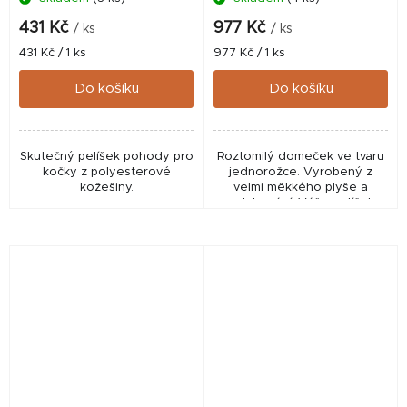
431 Kč
977 Kč
/ ks
/ ks
Měrná
Měrná
431 Kč / 1 ks
977 Kč / 1 ks
cena:
cena:
Do košíku
Do košíku
Skutečný pelíšek pohody pro
Roztomilý domeček ve tvaru
kočky z polyesterové
jednorožce. Vyrobený z
kožešiny.
velmi měkkého plyše a
polstrování. Váš mazlíček
bude moci relaxovat v
maximálním pohodlí díky
vnitřnímu polštáři