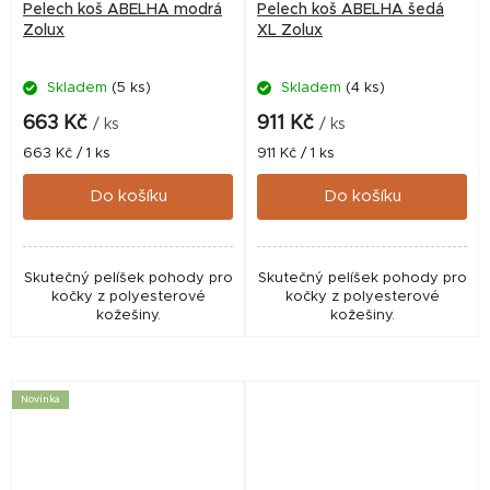
Pelech koš ABELHA modrá
Pelech koš ABELHA šedá
Zolux
XL Zolux
Skladem
(5 ks)
Skladem
(4 ks)
663 Kč
911 Kč
/ ks
/ ks
Měrná
Měrná
663 Kč / 1 ks
911 Kč / 1 ks
cena:
cena:
Do košíku
Do košíku
Skutečný pelíšek pohody pro
Skutečný pelíšek pohody pro
kočky z polyesterové
kočky z polyesterové
kožešiny.
kožešiny.
Novinka