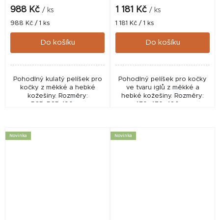
988 Kč
1 181 Kč
/ ks
/ ks
Měrná
Měrná
988 Kč / 1 ks
1 181 Kč / 1 ks
cena:
cena:
Do košíku
Do košíku
Pohodlný kulatý pelíšek pro
Pohodlný pelíšek pro kočky
kočky z měkké a hebké
ve tvaru iglů z měkké a
kožešiny. Rozměry:
hebké kožešiny. Rozměry:
565x565x190mm
470x470x480mm
Novinka
Novinka