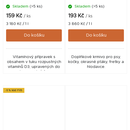
Skladem
(>5 ks)
Skladem
(>5 ks)
159 Kč
193 Kč
/ ks
/ ks
Měrná
Měrná
3 180 Kč / 1 l
3 860 Kč / 1 l
cena:
cena:
Do košíku
Do košíku
Vitamínový přípravek s
Doplňkové krmivo pro psy,
obsahem v tuku rozpustných
kočky, okrasné ptáky, fretky a
vitamínů D3, upravených do
hlodavce.
vodorozpustné formy.
-5 % kód Fit5