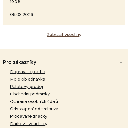
100%
06.08.2026
Zobrazit všechny
Z
á
Pro zákazníky
p
Doprava a platba
a
Moje objednávka
t
Paletový prodej
í
Obchodní podmínky
Ochrana osobních údajů
Odstoupení od smlouvy
Prodávané značky
Dárkové vouchery