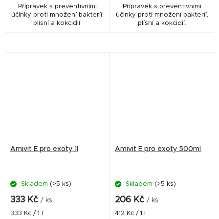
Přípravek s preventivními
Přípravek s preventivními
účinky proti množení bakteríí,
účinky proti množení bakteríí,
plísní a kokcidií.
plísní a kokcidií.
Amivit E pro exoty 1l
Amivit E pro exoty 500ml
Skladem
(>5 ks)
Skladem
(>5 ks)
333 Kč
206 Kč
/ ks
/ ks
Měrná
Měrná
333 Kč / 1 l
412 Kč / 1 l