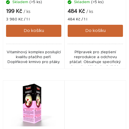
Skladem
(>5 ks)
Skladem
(>5 ks)
u
k
199 Kč
484 Kč
/ ks
/ ks
t
Měrná
Měrná
3 980 Kč / 1 l
484 Kč / 1 l
cena:
cena:
ů
Do košíku
Do košíku
Vitamínový komplex posilující
Přípravek pro zlepšení
kvalitu ptačího peří.
reprodukce a odchovu
Doplňkové krmivo pro ptáky.
ptáčat. Obsahuje specifický
komplex látek zlepšujících
reprodukci ptactva ve Vašem
chovu.