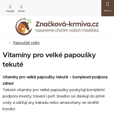
Přejít
Nákup
na
obsah
košík
Papoušek velký
Vitamíny pro velké papoušky
tekuté
Vitamíny pro velké papoušky tekuté – komplexní podpora
zdraví
Tekuté vitamíny pro velké papoušky poskytují kompletní
podporu imunity, trávení i peří. Snadno se dávkují do pitné
vody a udržují ary, kakadu nebo amazoňany ve skvělé
kondici