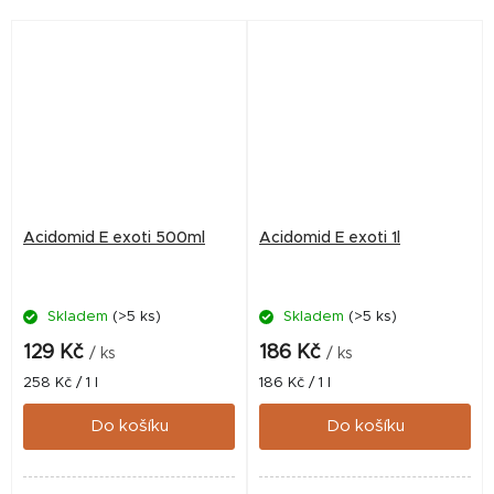
Acidomid E exoti 500ml
Acidomid E exoti 1l
Skladem
(>5 ks)
Skladem
(>5 ks)
129 Kč
186 Kč
/ ks
/ ks
Měrná
Měrná
258 Kč / 1 l
186 Kč / 1 l
cena:
cena:
Do košíku
Do košíku