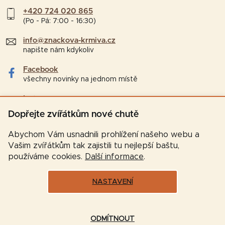
+420 724 020 865
(Po - Pá: 7:00 - 16:30)
info@znackova-krmiva.cz
napište nám kdykoliv
Facebook
všechny novinky na jednom místě
Instagram
tipy a zajímavosti pro chovatele
Dopřejte zvířátkům nové chutě
Abychom Vám usnadnili prohlížení našeho webu a
Vašim zvířátkům tak zajistili tu nejlepší baštu,
používáme cookies.
Další informace
.
NASTAVENÍ
Vytvořil Shoptet
ODMÍTNOUT