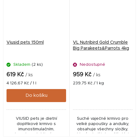
Viusid pets 150ml
VL Nutribird Gold Crumble
Big Parakeets&Parrots 4kg
Skladem
(2 ks)
Nedostupné
619 Kč
959 Kč
/ ks
/ ks
Měrná
Měrná
4 126,67 Kč / 1 l
239,75 Kč / 1 kg
cena:
cena:
Do košíku
VIUSID pets je dietní
Suché vaječné krmivo pro
doplňkové krmivo s
velké papoušky a andulky,
imunostimulačním,
obsahuje všechny složky,
hepatoprotektivním a
které mladí i dospělí ptáci