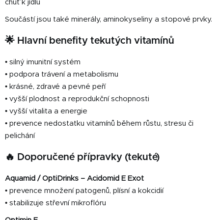
chuť k jídlu
Součástí jsou také minerály, aminokyseliny a stopové prvky.
🌟 Hlavní benefity tekutých vitamínů
• silný imunitní systém
• podpora trávení a metabolismu
• krásné, zdravé a pevné peří
• vyšší plodnost a reprodukční schopnosti
• vyšší vitalita a energie
• prevence nedostatku vitamínů během růstu, stresu či
pelichání
🔥 Doporučené přípravky (tekuté)
Aquamid / OptiDrinks – Acidomid E Exot
• prevence množení patogenů, plísní a kokcidií
• stabilizuje střevní mikroflóru