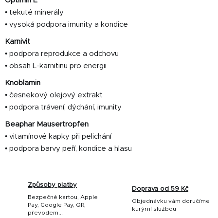
Optimin E
• tekuté minerály
• vysoká podpora imunity a kondice
Karnivit
• podpora reprodukce a odchovu
• obsah L-karnitinu pro energii
Knoblamin
• česnekový olejový extrakt
• podpora trávení, dýchání, imunity
Beaphar Mausertropfen
• vitamínové kapky při pelichání
• podpora barvy peří, kondice a hlasu
Způsoby platby
Doprava od 59 Kč
Bezpečné kartou, Apple
Objednávku vám doručíme
Pay, Google Pay, QR,
kurýrní službou
převodem...