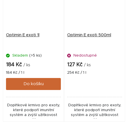
Optimin E exoti 1l
Optimin E exoti 500ml
Skladem
(>5 ks)
Nedostupné
184 Kč
127 Kč
/ ks
/ ks
Měrná
Měrná
184 Kč / 1 l
254 Kč / 1 l
cena:
cena:
Do košíku
Doplňkové krmivo pro exoty,
Doplňkové krmivo pro exoty,
které podpoří imunitní
které podpoří imunitní
systém a zvýší užitkovost
systém a zvýší užitkovost
zvěře.
zvěře.