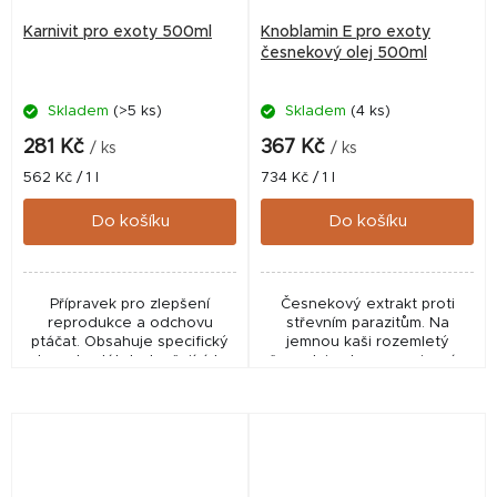
Karnivit pro exoty 500ml
Knoblamin E pro exoty
česnekový olej 500ml
Skladem
(>5 ks)
Skladem
(4 ks)
281 Kč
367 Kč
/ ks
/ ks
Měrná
Měrná
562 Kč / 1 l
734 Kč / 1 l
cena:
cena:
Do košíku
Do košíku
Přípravek pro zlepšení
Česnekový extrakt proti
reprodukce a odchovu
střevním parazitům. Na
ptáčat. Obsahuje specifický
jemnou kaši rozemletý
komplex látek zlepšujících
česnek je zhomogenizován
reprodukci ptactva ve Vašem
ve vodě pro jednoduché
chovu.
použití v chovu.