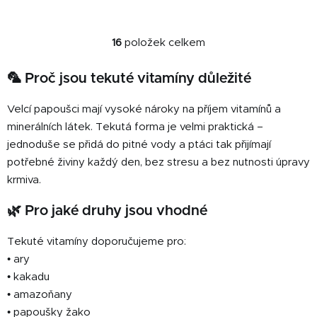
antivirovým charakterem.
potřebují v době
rozmnožování, růstu a
přepeřování.
16
položek celkem
O
v
🦜 Proč jsou tekuté vitamíny důležité
l
á
Velcí papoušci mají vysoké nároky na příjem vitamínů a
d
a
minerálních látek. Tekutá forma je velmi praktická –
c
jednoduše se přidá do pitné vody a ptáci tak přijímají
í
potřebné živiny každý den, bez stresu a bez nutnosti úpravy
p
krmiva.
r
v
🌿 Pro jaké druhy jsou vhodné
k
y
Tekuté vitamíny doporučujeme pro:
v
• ary
ý
• kakadu
p
• amazoňany
i
• papoušky žako
s