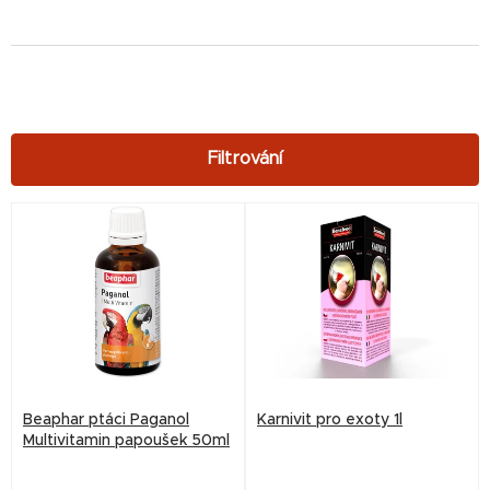
V
ý
p
i
s
p
r
Beaphar ptáci Paganol
Karnivit pro exoty 1l
o
Multivitamin papoušek 50ml
d