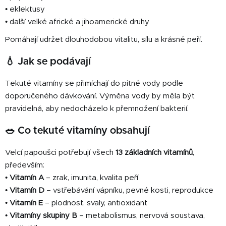
u
• eklektusy
• další velké africké a jihoamerické druhy
Pomáhají udržet dlouhodobou vitalitu, sílu a krásné peří.
💧 Jak se podávají
Tekuté vitamíny se přimíchají do pitné vody podle
doporučeného dávkování. Výměna vody by měla být
pravidelná, aby nedocházelo k přemnožení bakterií.
🥗 Co tekuté vitamíny obsahují
Velcí papoušci potřebují všech
13 základních vitamínů
,
především:
•
Vitamín A
– zrak, imunita, kvalita peří
•
Vitamín D
– vstřebávání vápníku, pevné kosti, reprodukce
•
Vitamín E
– plodnost, svaly, antioxidant
•
Vitamíny skupiny B
– metabolismus, nervová soustava,