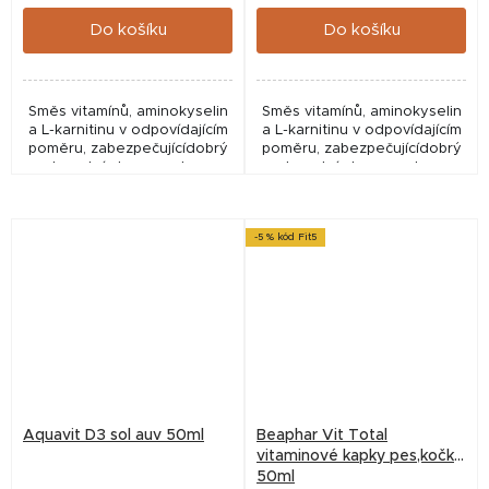
cena:
cena:
Do košíku
Do košíku
Směs vitamínů, aminokyselin
Směs vitamínů, aminokyselin
a L-karnitinu v odpovídajícím
a L-karnitinu v odpovídajícím
poměru, zabezpečujícídobrý
poměru, zabezpečujícídobrý
zdravotní stav a podporu
zdravotní stav a podporu
funkce imunitního systému
funkce imunitního systému
-5 % kód Fit5
Aquavit D3 sol auv 50ml
Beaphar Vit Total
vitaminové kapky pes,kočka
50ml