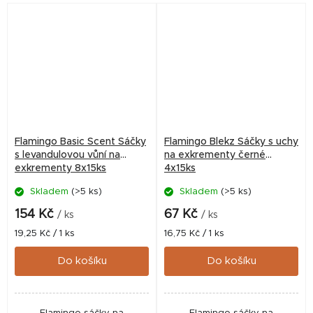
každodenní venčení.
každodenní venčení.
Flamingo Basic Scent Sáčky
Flamingo Blekz Sáčky s uchy
s levandulovou vůní na
na exkrementy černé
exkrementy 8x15ks
4x15ks
Skladem
(>5 ks)
Skladem
(>5 ks)
154 Kč
67 Kč
/ ks
/ ks
Měrná
Měrná
19,25 Kč / 1 ks
16,75 Kč / 1 ks
cena:
cena:
Do košíku
Do košíku