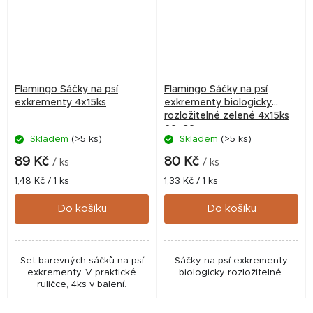
Flamingo Sáčky na psí
Flamingo Sáčky na psí
exkrementy 4x15ks
exkrementy biologicky
rozložitelné zelené 4x15ks
22x32cm
Skladem
(>5 ks)
Skladem
(>5 ks)
89 Kč
80 Kč
/ ks
/ ks
Měrná
Měrná
1,48 Kč / 1 ks
1,33 Kč / 1 ks
cena:
cena:
Do košíku
Do košíku
Set barevných sáčků na psí
Sáčky na psí exkrementy
exkrementy. V praktické
biologicky rozložitelné.
ruličce, 4ks v balení.