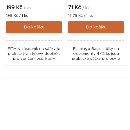
199 Kč
71 Kč
/ ks
/ ks
Měrná
Měrná
199 Kč / 1 ks
17,75 Kč / 1 ks
cena:
cena:
Do košíku
Do košíku
FITMIN zásobník na sáčky je
Flamingo Basic sáčky na
praktický a stylový doplněk
exkrementy 4×15 ks jsou
pro venčení psů, který
praktické sáčky pro psy o
umožňuje snadné vytahování
rozměru 22 × 32 cm.
sáčků díky gumovému
Kompaktní, pevné a ideální
otvoru.
pro každodenní venčení.