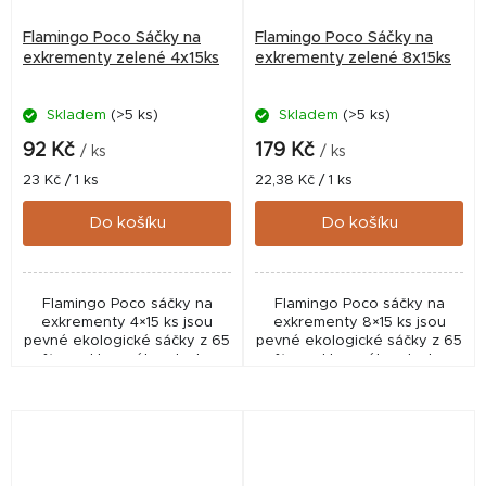
Flamingo Poco Sáčky na
Flamingo Poco Sáčky na
exkrementy zelené 4x15ks
exkrementy zelené 8x15ks
Skladem
(>5 ks)
Skladem
(>5 ks)
92 Kč
179 Kč
/ ks
/ ks
Měrná
Měrná
23 Kč / 1 ks
22,38 Kč / 1 ks
cena:
cena:
Do košíku
Do košíku
Flamingo Poco sáčky na
Flamingo Poco sáčky na
exkrementy 4×15 ks jsou
exkrementy 8×15 ks jsou
pevné ekologické sáčky z 65
pevné ekologické sáčky z 65
% recyklovaného plastu.
% recyklovaného plastu.
Praktické balení 60 ks pro
Praktické balení 120 ks pro
každodenní venčení psa.
každodenní venčení psa.