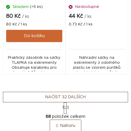
Skladem
(>5 ks)
Nedostupné
80 Kč
44 Kč
/ ks
/ ks
Měrná
Měrná
80 Kč / 1 ks
0,73 Kč / 1 ks
cena:
cena:
Do košíku
Praktický zásobník na sáčky
Náhradní sáčky na
TLAPKA na exkrementy.
exkrementy z odolného
Obsahuje karabinku pro
plastu se vzorem puntíků
připnutí. 🎨 Různé barvy –
určené k úklidu v průběhu
požadavek na preferovanou
venčení. Velikost vyhovuje
barvu prosím uveďte do
všem standardním
poznámky k...
zásobníkům hygienických
sáčků. Obsah...
NAČÍST 32 DALŠÍCH
S
1
3
t
O
r
68
položek celkem
v
á
Nahoru
n
l