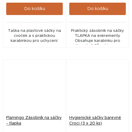
cena:
cena:
Do košíku
Do košíku
Taška na plastové sáčky na
Praktický zásobník na sáčky
cvoček a s praktickou
TLAPKA na exkrementy.
karabinkou pro uchycení.
Obsahuje karabinku pro
připnutí. 🎨 Různé barvy –
požadavek na preferovanou
barvu prosím uveďte do
poznámky k...
Flamingo Zásobník na sáčky
Hygienické sáčky barevné
- tlapka
Croci (3 x 20 ks)