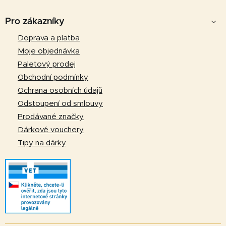
Z
á
Pro zákazníky
p
Doprava a platba
a
Moje objednávka
t
Paletový prodej
í
Obchodní podmínky
Ochrana osobních údajů
Odstoupení od smlouvy
Prodávané značky
Dárkové vouchery
Tipy na dárky