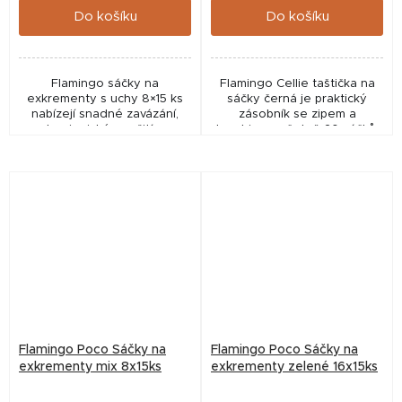
Do košíku
Do košíku
Flamingo sáčky na
Flamingo Cellie taštička na
exkrementy s uchy 8×15 ks
sáčky černá je praktický
nabízejí snadné zavázání,
zásobník se zipem a
hygienické použití a
karabinou, včetně 20 sáčků.
praktické balení 120 ks pro
Ideální doplněk na venčení
každodenní venčení psa.
psa.
Flamingo Poco Sáčky na
Flamingo Poco Sáčky na
exkrementy mix 8x15ks
exkrementy zelené 16x15ks