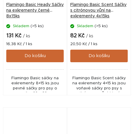
Flamingo Basic Heady Sáčky
Flamingo Basic Scent Sáčky
na exkrementy černé
s citrónovou vůní na
8x15ks
exkrementy 4x15ks
Skladem
(>5 ks)
Skladem
(>5 ks)
131 Kč
82 Kč
/ ks
/ ks
Měrná
Měrná
16,38 Kč / 1 ks
20,50 Kč / 1 ks
cena:
cena:
Do košíku
Do košíku
Flamingo Basic sáčky na
Flamingo Basic Scent sáčky
exkrementy 8×15 ks jsou
na exkrementy 4×15 ks jsou
pevné sáčky pro psy o
voňavé sáčky pro psy s
rozměru 22 × 32 cm.
citrónovou vůní, které
Praktické balení 120 ks ideální
pomáhají omezit zápach.
pro každodenní venčení.
Praktické balení 60 ks pro
každodenní venčení.