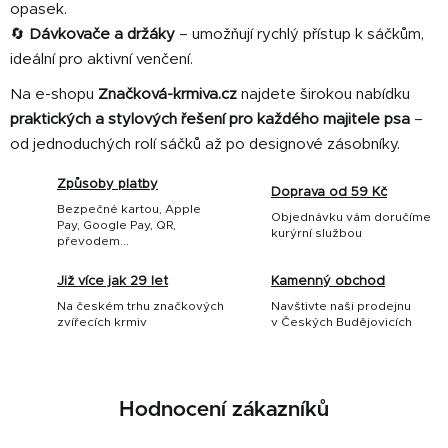
opasek.
🔄
Dávkovače a držáky
– umožňují rychlý přístup k sáčkům,
ideální pro aktivní venčení.
Na e-shopu
Značková-krmiva.cz
najdete širokou nabídku
praktických a stylových řešení pro každého majitele psa
–
od jednoduchých rolí sáčků až po designové zásobníky.
Způsoby platby
Doprava od 59 Kč
Bezpečné kartou, Apple
Objednávku vám doručíme
Pay, Google Pay, QR,
kurýrní službou
převodem...
Již více jak 29 let
Kamenný obchod
Na českém trhu značkových
Navštivte naši prodejnu
zvířecích krmiv
v Českých Budějovicích
Hodnocení zákazníků