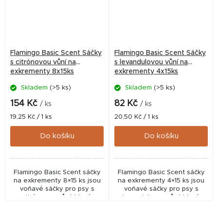
Flamingo Basic Scent Sáčky
Flamingo Basic Scent Sáčky
s citrónovou vůní na
s levandulovou vůní na
exkrementy 8x15ks
exkrementy 4x15ks
Skladem
(>5 ks)
Skladem
(>5 ks)
154 Kč
82 Kč
/ ks
/ ks
Měrná
Měrná
19,25 Kč / 1 ks
20,50 Kč / 1 ks
cena:
cena:
Do košíku
Do košíku
Flamingo Basic Scent sáčky
Flamingo Basic Scent sáčky
na exkrementy 8×15 ks jsou
na exkrementy 4×15 ks jsou
voňavé sáčky pro psy s
voňavé sáčky pro psy s
citrónovou vůní, které
levandulovou vůní, které
pomáhají omezit zápach.
pomáhají omezit zápach.
Praktické balení 120 ks pro
Praktické balení 60 ks pro