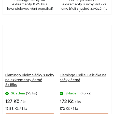
Flamingo sáčky na
Flamingo sáčky na
exkrementy 8×15 ks s
exkrementy s uchy 4×15 ks
levandulovou vůní pomáhají
umožňují snadné zavázání a
omezit zápach a zpříjemní
hygienický úklid. Praktické
venčení. Praktické balení 120
balení 60 ks ideální na
ks do zásobníku i kapsy.
každodenní venčení.
Flamingo Blekz Sáčky s uchy
Flamingo Cellie Taštička na
na exkrementy černé
sáčky černá
8x15ks
Skladem
(>5 ks)
Skladem
(>5 ks)
127 Kč
172 Kč
/ ks
/ ks
Měrná
Měrná
15,88 Kč / 1 ks
172 Kč / 1 ks
cena:
cena: