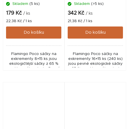
Skladem
(5 ks)
Skladem
(>5 ks)
179 Kč
342 Kč
/ ks
/ ks
Měrná
Měrná
22,38 Kč / 1 ks
21,38 Kč / 1 ks
cena:
cena:
Do košíku
Do košíku
Flamingo Poco sáčky na
Flamingo Poco sáčky na
exkrementy 8×15 ks jsou
exkrementy 16×15 ks (240 ks)
ekologičtější sáčky z 65 %
jsou pevné ekologické sáčky
recyklovaného plastu. Pevné,
z 65 % recyklovaného plastu.
barevné a ideální pro
Ideální velké balení pro
každodenní venčení psa.
každodenní venčení psa.