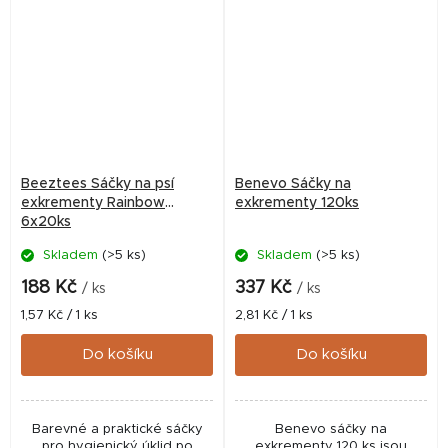
Beeztees Sáčky na psí
Benevo Sáčky na
exkrementy Rainbow
exkrementy 120ks
6x20ks
Skladem
(>5 ks)
Skladem
(>5 ks)
188 Kč
337 Kč
/ ks
/ ks
Měrná
Měrná
1,57 Kč / 1 ks
2,81 Kč / 1 ks
cena:
cena:
Do košíku
Do košíku
Barevné a praktické sáčky
Benevo sáčky na
pro hygienický úklid po
exkrementy 120 ks jsou