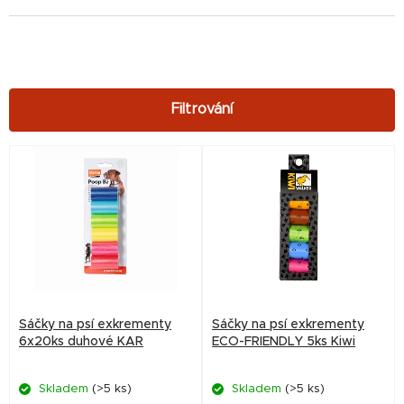
V
ý
p
i
s
p
r
Sáčky na psí exkrementy
Sáčky na psí exkrementy
o
6x20ks duhové KAR
ECO-FRIENDLY 5ks Kiwi
d
Skladem
(>5 ks)
Skladem
(>5 ks)
u