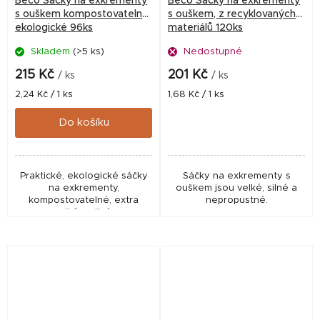
Beco Sáčky na exkrementy
Beco Sáčky na exkrementy
s ouškem kompostovatelné,
s ouškem, z recyklovaných
ekologické 96ks
materiálů 120ks
Skladem
(>5 ks)
Nedostupné
215 Kč
201 Kč
/ ks
/ ks
Měrná
Měrná
2,24 Kč / 1 ks
1,68 Kč / 1 ks
cena:
cena:
Do košíku
Praktické, ekologické sáčky
Sáčky na exkrementy s
na exkrementy,
ouškem jsou velké, silné a
kompostovatelné, extra
nepropustné.
velké a silné.