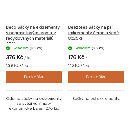
Beco Sáčky na exkrementy
Beeztees Sáčky na psí
s peprmintovým aroma, z
exkrementy černé a šedé
recyklovaných materiálů
8x20ks
270ks
Skladem
(>5 ks)
Skladem
(>5 ks)
376 Kč
176 Kč
/ ks
/ ks
Měrná
Měrná
1,39 Kč / 1 ks
1,10 Kč / 1 ks
cena:
cena:
Do košíku
Do košíku
Odolné sáčky na exkrementy
Sáčky na psí exkrementy.
se svěží vůní máty,
ekonomické balení 270 ks.