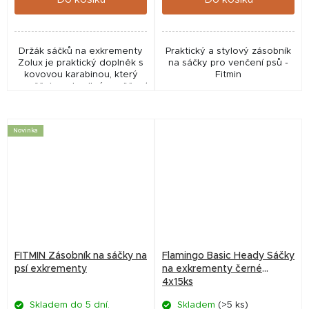
Držák sáčků na exkrementy
Praktický a stylový zásobník
Zolux je praktický doplněk s
na sáčky pro venčení psů -
kovovou karabinou, který
Fitmin
umožňuje pohodlné zavěšení
sáčku bez nutnosti držení v
ruce.
Novinka
FITMIN Zásobník na sáčky na
Flamingo Basic Heady Sáčky
psí exkrementy
na exkrementy černé
4x15ks
Skladem do 5 dní.
Skladem
(>5 ks)