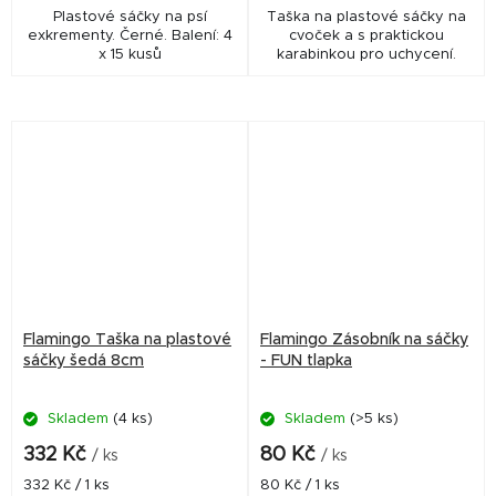
Plastové sáčky na psí
Taška na plastové sáčky na
exkrementy. Černé. Balení: 4
cvoček a s praktickou
x 15 kusů
karabinkou pro uchycení.
Flamingo Taška na plastové
Flamingo Zásobník na sáčky
sáčky šedá 8cm
- FUN tlapka
Skladem
(4 ks)
Skladem
(>5 ks)
332 Kč
80 Kč
/ ks
/ ks
Měrná
Měrná
332 Kč / 1 ks
80 Kč / 1 ks