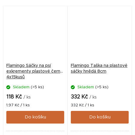
Flamingo Sáčky na psí
Flamingo Taška na plastové
exkrementy plastové černé
sáčky hnědá 8cm
4x15kusů
Skladem
(>5 ks)
Skladem
(>5 ks)
118 Kč
332 Kč
/ ks
/ ks
Měrná
Měrná
1,97 Kč / 1 ks
332 Kč / 1 ks
cena:
cena:
Do košíku
Do košíku