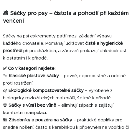
k
á
o
d
v
💩 Sáčky pro psy – čistota a pohodlí při každém
a
á
venčení
c
n
í
í
p
Sáčky na psí exkrementy patří mezi základní výbavu
r
každého chovatele. Pomáhají udržovat
čisté a hygienické
v
prostředí
při procházkách, a zároveň prokazují ohleduplnost
k
k ostatním i k přírodě.
y
v
✅ Co v kategorii najdete:
ý
🐾
Klasické plastové sáčky
– pevné, nepropustné a odolné
p
proti roztržení.
i
🌿
Ekologické kompostovatelné sáčky
– vyrobené z
s
biologicky rozložitelných materiálů, šetrné k přírodě.
u
🌸
Sáčky s vůní i bez vůně
– eliminují zápach a zajišťují
komfortní manipulaci.
🎒
Zásobníky a pouzdra na sáčky
– praktické doplňky pro
snadné nošení, často s karabinkou k připevnění na vodítko či