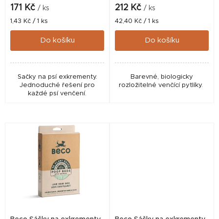
k
171 Kč
212 Kč
/ ks
/ ks
t
Měrná
Měrná
1,43 Kč / 1 ks
42,40 Kč / 1 ks
cena:
cena:
ů
Do košíku
Do košíku
Sačky na psí exkrementy.
Barevné, biologicky
Jednoduché řešení pro
rozložitelné venčící pytlíky.
každé psí venčení.