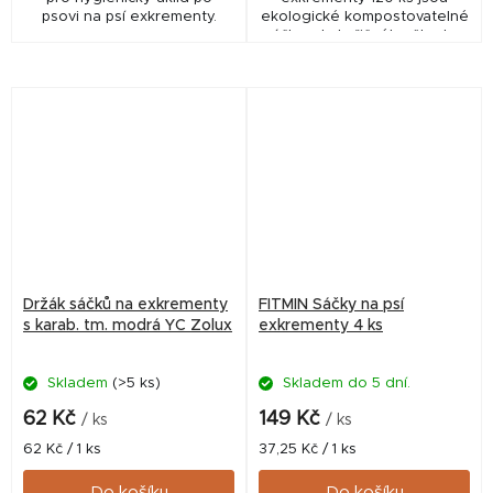
psovi na psí exkrementy.
ekologické kompostovatelné
sáčky z kukuřičného škrobu.
Šetrná alternativa bez plastů
pro každodenní venčení psa.
Držák sáčků na exkrementy
FITMIN Sáčky na psí
s karab. tm. modrá YC Zolux
exkrementy 4 ks
Skladem
(>5 ks)
Skladem do 5 dní.
62 Kč
149 Kč
/ ks
/ ks
Měrná
Měrná
62 Kč / 1 ks
37,25 Kč / 1 ks
cena:
cena:
Do košíku
Do košíku