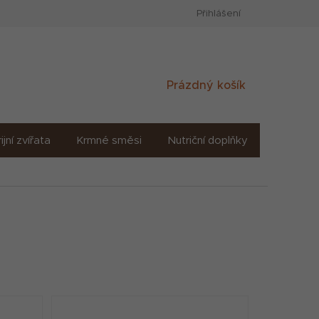
Přihlášení
Nákupní
Prázdný košík
košík
ijní zvířata
Krmné směsi
Nutriční doplňky
Sůl solné