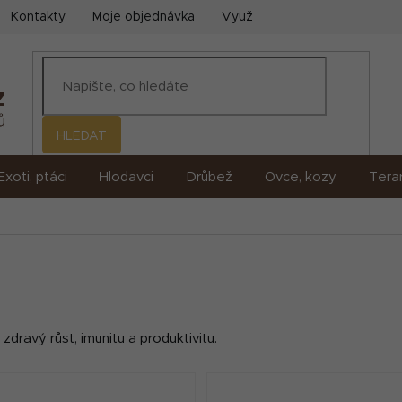
Kontakty
Moje objednávka
Využití umělé inteligence (AI)
HLEDAT
Exoti, ptáci
Hlodavci
Drůbež
Ovce, kozy
Terar
zdravý růst, imunitu a produktivitu.