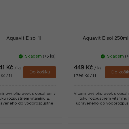
Aquavit E sol 1l
Aquavit E sol 250ml
Skladem
(>5 ks)
Skladem
(>
441 Kč
449 Kč
/ ks
/ ks
Do košíku
Do koší
ná
Měrná
 Kč / 1 l
1 796 Kč / 1 l
:
cena:
mínový přípravek s obsahem v
Vitamínový přípravek s obsa
uku rozpustném vitamínu E,
tuku rozpustném vitamínu 
raveného do vodorozpustné
upraveného do vodorozpus
formy.
formy.