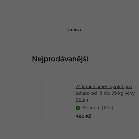
Krmiva
Nejprodávanější
A1 krmná směs sypká pro
selata od 15 do 35 kg váhy
25 kg
Skladem
(2 ks)
490 Kč