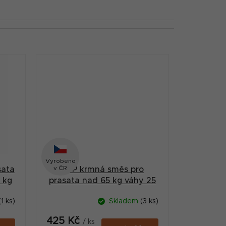
Vyrobeno
v ČR
sata
CDP krmná směs pro
 kg
prasata nad 65 kg váhy 25
kg
(1 ks)
Skladem
(3 ks)
425 Kč
/ ks