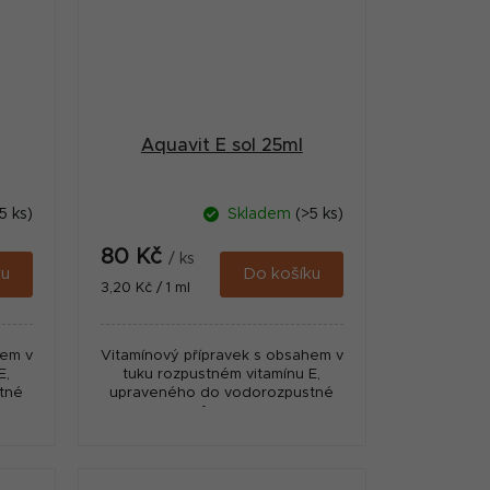
Aquavit E sol 25ml
5 ks)
Skladem
(>5 ks)
80 Kč
/ ks
ku
Do košíku
Měrná
3,20 Kč / 1 ml
cena:
hem v
Vitamínový přípravek s obsahem v
E,
tuku rozpustném vitamínu E,
tné
upraveného do vodorozpustné
formy.