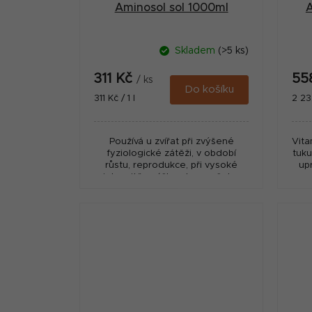
Aminosol sol 1000ml
A
Skladem
(>5 ks)
311 Kč
55
/ ks
Do košíku
Měrná
Měr
311 Kč / 1 l
2 232
cena:
cena
Používá u zvířat při zvýšené
Vita
fyziologické zátěži, v období
tuku
růstu, reprodukce, při vysoké
up
intenzitě snášky, stresu všeho
druhu (teplotní, nutriční,
transportní apod.), podporu...