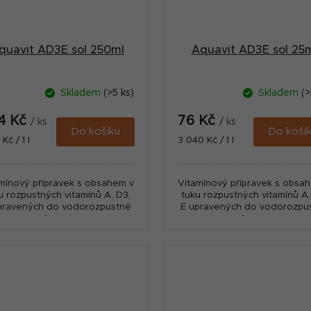
quavit AD3E sol 250ml
Aquavit AD3E sol 25
Skladem
(>5 ks)
Skladem
(>
4 Kč
76 Kč
/ ks
/ ks
Do košíku
Do koší
ná
Měrná
 Kč / 1 l
3 040 Kč / 1 l
:
cena:
mínový přípravek s obsahem v
Vitamínový přípravek s obsa
u rozpustných vitamínů A, D3,
tuku rozpustných vitamínů A,
pravených do vodorozpustné
E upravených do vodorozpu
formy.
formy.