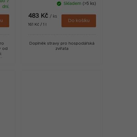
do 7
Skladem
(>5 ks)
dní.
483 Kč
/ ks
ku
Do košíku
Měrná
161 Kč / 1 l
cena:
ro
Doplněk stravy pro hospodářská
y od
zvířata
i.
í
 růst
..