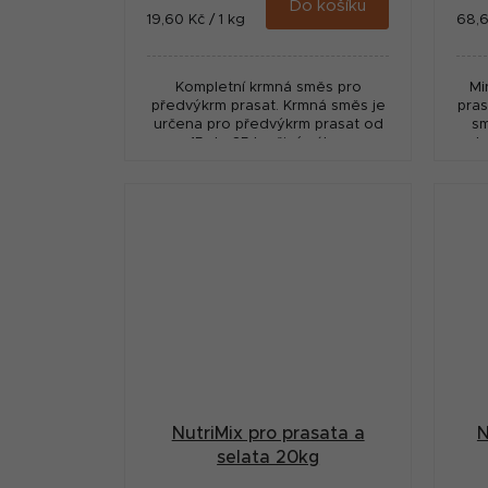
e
Do košíku
Měrná
Měr
19,60 Kč / 1 kg
68,6
t
cena:
cena
l
ů
Kompletní krmná směs pro
Mi
předvýkrm prasat. Krmná směs je
pras
určena pro předvýkrm prasat od
sm
15 do 35 kg živé váhy.
dr
Při
NutriMix pro prasata a
N
selata 20kg