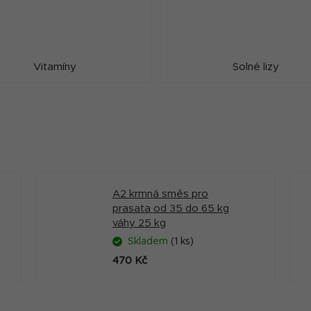
Vitamíny
Solné lizy
A2 krmná směs pro
prasata od 35 do 65 kg
váhy 25 kg
Skladem
(1 ks)
470 Kč