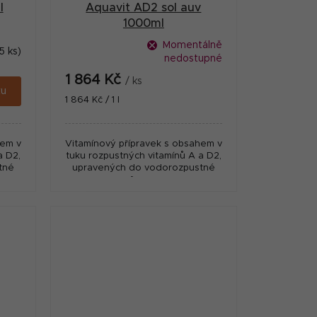
l
Aquavit AD2 sol auv
1000ml
Momentálně
5 ks)
nedostupné
1 864 Kč
/ ks
ku
Měrná
1 864 Kč / 1 l
cena:
hem v
Vitamínový přípravek s obsahem v
a D2,
tuku rozpustných vitamínů A a D2,
tné
upravených do vodorozpustné
formy.