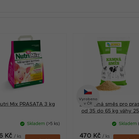
Vyrobeno
v ČR
utri Mix PRASATA 3 kg
A2 krmná směs pro pra
od 35 do 65 kg váhy 25
Skladem
(>5 ks)
Skladem
6 Kč
470 Kč
/ ks
/ ks