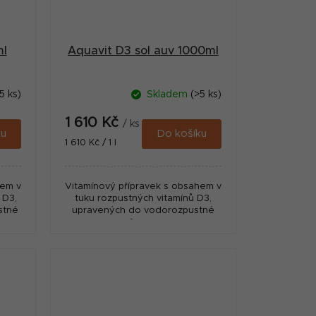
ml
Aquavit D3 sol auv 1000ml
5 ks)
Skladem
(>5 ks)
1 610 Kč
/ ks
ku
Do košíku
Měrná
1 610 Kč / 1 l
cena:
hem v
Vitamínový přípravek s obsahem v
 D3,
tuku rozpustných vitamínů D3,
stné
upravených do vodorozpustné
formy.