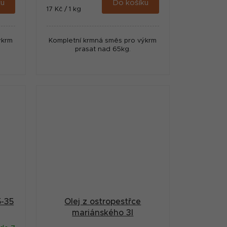
ku
Do košíku
Měrná
17 Kč / 1 kg
cena:
ýkrm
Kompletní krmná směs pro výkrm
prasat nad 65kg.
5-35
Olej z ostropestřce
mariánského 3l