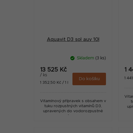
Aquavit D3 sol auv 10l
Skladem
(3 ks)
13 525 Kč
1 
/ ks
Měr
1 441
Do košíku
Měrná
1 352,50 Kč / 1 l
cena
cena:
Vita
Vitamínový přípravek s obsahem v
t
tuku rozpustných vitamínů D3,
up
upravených do vodorozpustné
formy.