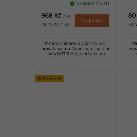
Skladem
(>5 ks)
968 Kč
80
/ ks
Do košíku
Měrná
Měr
48,40 Kč / 1 kg
76,1
cena:
cena
Minerální krmivo s vitaminy pro
Mi
prasata selata. Vitamino-minerální
pras
směs NUTRI MIX je určena pro
sm
drobnochovatele a malochovy.
dr
Přidává se do krmné dávky selat
Při
a prasat, kterou...
-5 % kód Fit5