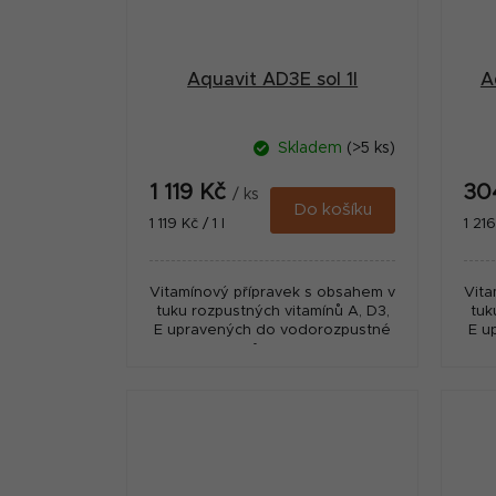
Aquavit AD3E sol 1l
A
Skladem
(>5 ks)
1 119 Kč
30
/ ks
Do košíku
Měrná
Měr
1 119 Kč / 1 l
1 216
cena:
cena
Vitamínový přípravek s obsahem v
Vita
tuku rozpustných vitamínů A, D3,
tuk
E upravených do vodorozpustné
E u
formy.