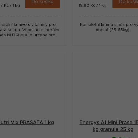
Do košíku
Do koší
ná
Měrná
7 Kč / 1 kg
18,80 Kč / 1 kg
:
cena:
nerální krmivo s vitaminy pro
Kompletní krmná směs pro v
ata selata. Vitamino-minerální
prasat (35-65kg).
ěs NUTRI MIX je určena pro
obnochovatele a malochovy.
dává se do krmné dávky selat
a prasat, kterou...
utri Mix PRASATA 1 kg
Energys A1 Mini Prase 1
kg granule 25 kg