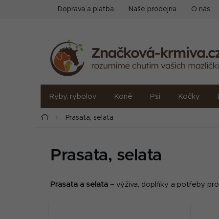
Přejít
Doprava a platba
Naše prodejna
O nás
na
obsah
Ryby, rybolov
Koně
Psi
Kočky
Domů
Prasata, selata
Prasata, selata
Prasata a selata
– výživa, doplňky a potřeby pro 