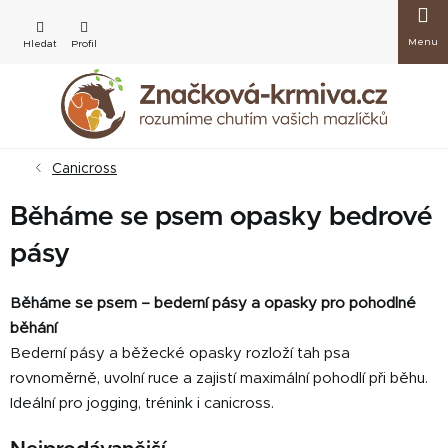
Přejít
Nákup
na
obsah
košík
Canicross
Běháme se psem opasky bedrové
pásy
Běháme se psem – bederní pásy a opasky pro pohodlné
běhání
Bederní pásy a běžecké opasky rozloží tah psa
rovnoměrně, uvolní ruce a zajistí maximální pohodlí při běhu.
Ideální pro jogging, trénink i canicross.