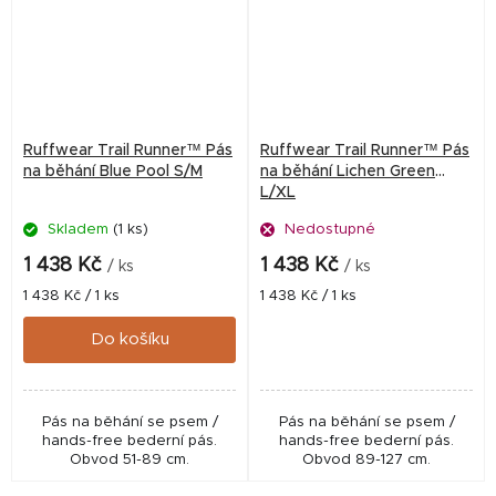
Ruffwear Trail Runner™ Pás
Ruffwear Trail Runner™ Pás
na běhání Blue Pool S/M
na běhání Lichen Green
L/XL
Skladem
(1 ks)
Nedostupné
1 438 Kč
1 438 Kč
/ ks
/ ks
Měrná
Měrná
1 438 Kč / 1 ks
1 438 Kč / 1 ks
cena:
cena:
Do košíku
Pás na běhání se psem /
Pás na běhání se psem /
hands-free bederní pás.
hands-free bederní pás.
Obvod 51-89 cm.
Obvod 89-127 cm.