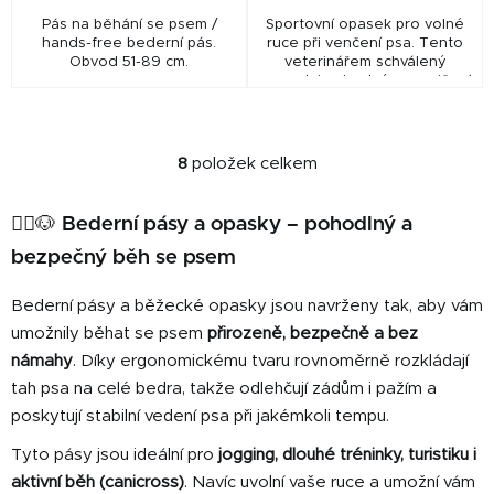
Pás na běhání se psem /
Sportovní opasek pro volné
hands-free bederní pás.
ruce při venčení psa. Tento
Obvod 51-89 cm.
veterinářem schválený
opasek je vhodný pro cvičení
fyzické aktivity se psem.
Součástí balení je lahev na
vodu o objemu 250ml.
8
položek celkem
O
v
l
🏃‍♀️🐶 Bederní pásy a opasky – pohodlný a
á
bezpečný běh se psem
d
a
Bederní pásy a běžecké opasky jsou navrženy tak, aby vám
c
umožnily běhat se psem
přirozeně, bezpečně a bez
í
námahy
. Díky ergonomickému tvaru rovnoměrně rozkládají
p
tah psa na celé bedra, takže odlehčují zádům i pažím a
r
v
poskytují stabilní vedení psa při jakémkoli tempu.
k
Tyto pásy jsou ideální pro
jogging, dlouhé tréninky, turistiku i
y
aktivní běh (canicross)
. Navíc uvolní vaše ruce a umožní vám
v