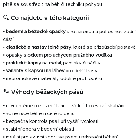
plně se soustředit na běh či techniku pohybu.
ý
p
🔍 Co najdete v této kategorii
i
s
•
bederní a běžecké opasky
s rozšířenou a pohodlnou zadní
u
částí
•
elastické a nastavitelné pásy
, které se přizpůsobí postavě
• opasky s
očkem pro uchycení pružného vodítka
•
praktické kapsy
na mobil, pamlsky či sáčky
•
varianty s kapsou na láhev
pro delší trasy
• nepromokavé materiály odolné proti oděru
🐾 Výhody běžeckých pásů
• rovnoměrné rozložení tahu – žádné bolestivé škubání
• volné ruce během celého běhu
• bezpečná kontrola psa i při vyšší rychlosti
• stabilní opora v bederní oblasti
• ideální pro aktivní sport se psem i rekreační běhání