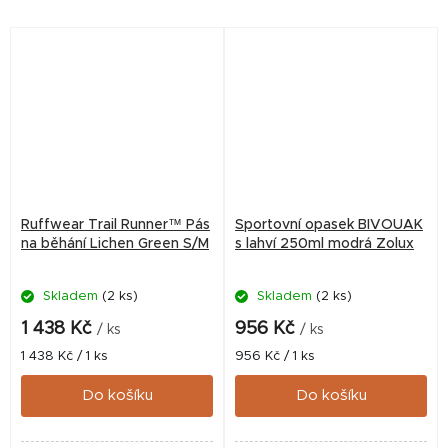
Ruffwear Trail Runner™ Pás
Sportovní opasek BIVOUAK
na běhání Lichen Green S/M
s lahví 250ml modrá Zolux
Skladem
(2 ks)
Skladem
(2 ks)
1 438 Kč
956 Kč
/ ks
/ ks
Měrná
Měrná
1 438 Kč / 1 ks
956 Kč / 1 ks
cena:
cena:
Do košíku
Do košíku