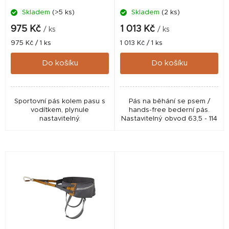
Skladem
(>5 ks)
Skladem
(2 ks)
u
k
975 Kč
1 013 Kč
/ ks
/ ks
t
Měrná
Měrná
975 Kč / 1 ks
1 013 Kč / 1 ks
cena:
cena:
ů
Do košíku
Do košíku
Sportovní pás kolem pasu s
Pás na běhání se psem /
vodítkem, plynule
hands-free bederní pás.
nastavitelný.
Nastavitelný obvod 63,5 - 114
cm.