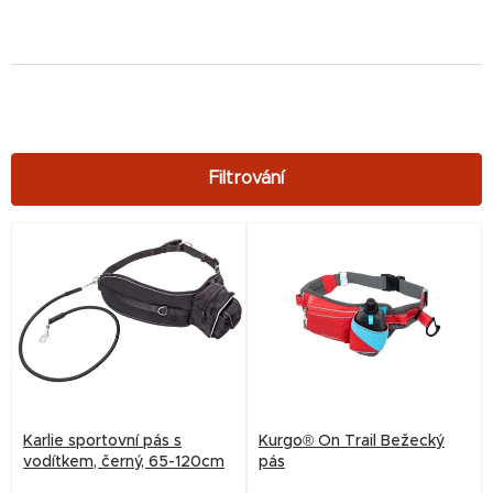
V
ý
p
i
s
p
r
Karlie sportovní pás s
Kurgo® On Trail Bežecký
o
vodítkem, černý, 65-120cm
pás
d