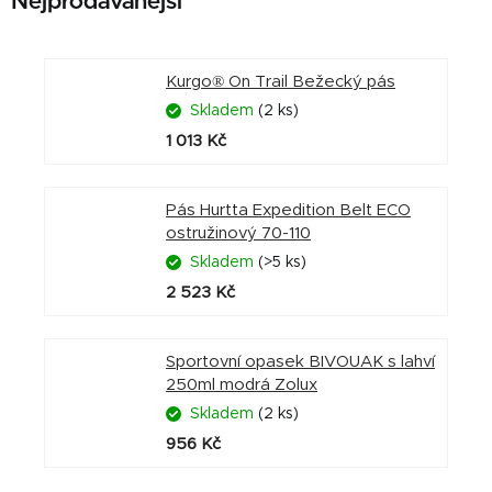
Nejprodávanější
Kurgo® On Trail Bežecký pás
Skladem
(2 ks)
1 013 Kč
Pás Hurtta Expedition Belt ECO
ostružinový 70-110
Skladem
(>5 ks)
2 523 Kč
Sportovní opasek BIVOUAK s lahví
250ml modrá Zolux
Skladem
(2 ks)
956 Kč