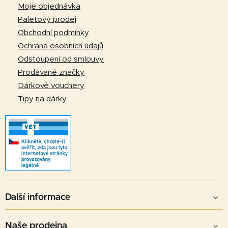
a
Moje objednávka
t
Paletový prodej
í
Obchodní podmínky
Ochrana osobních údajů
Odstoupení od smlouvy
Prodávané značky
Dárkové vouchery
Tipy na dárky
Další informace
Naše prodejna