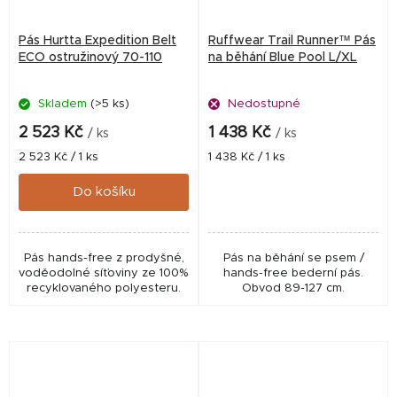
Pás Hurtta Expedition Belt
Ruffwear Trail Runner™ Pás
ECO ostružinový 70-110
na běhání Blue Pool L/XL
Skladem
(>5 ks)
Nedostupné
2 523 Kč
1 438 Kč
/ ks
/ ks
Měrná
Měrná
2 523 Kč / 1 ks
1 438 Kč / 1 ks
cena:
cena:
Do košíku
Pás hands-free z prodyšné,
Pás na běhání se psem /
voděodolné síťoviny ze 100%
hands-free bederní pás.
recyklovaného polyesteru.
Obvod 89-127 cm.