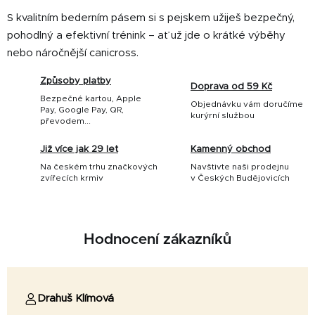
S kvalitním bederním pásem si s pejskem užiješ bezpečný,
pohodlný a efektivní trénink – ať už jde o krátké výběhy
nebo náročnější canicross.
Způsoby platby
Doprava od 59 Kč
Bezpečné kartou, Apple
Objednávku vám doručíme
Pay, Google Pay, QR,
kurýrní službou
převodem...
Již více jak 29 let
Kamenný obchod
Na českém trhu značkových
Navštivte naši prodejnu
zvířecích krmiv
v Českých Budějovicích
Hodnocení zákazníků
Drahuš Klímová