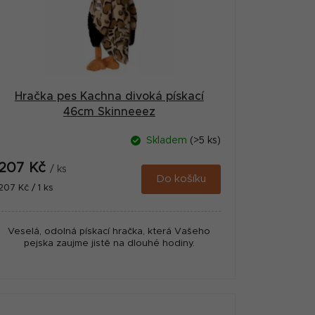
Hračka pes Kachna divoká pískací
46cm Skinneeez
Skladem
(>5 ks)
207 Kč
/ ks
Do košíku
Měrná
207 Kč / 1 ks
cena:
Veselá, odolná pískací hračka, která Vašeho
pejska zaujme jistě na dlouhé hodiny.