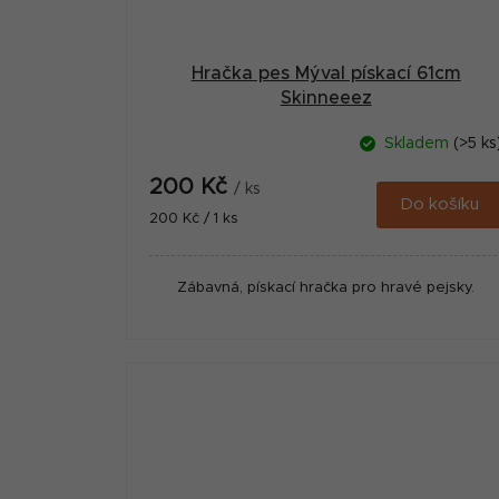
Hračka pes Mýval pískací 61cm
Skinneeez
Skladem
(>5 ks
200 Kč
/ ks
Do košíku
Měrná
200 Kč / 1 ks
cena:
Zábavná, pískací hračka pro hravé pejsky.