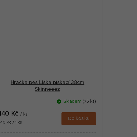
Hračka pes Liška pískací 38cm
Skinneeez
Skladem
(>5 ks)
140 Kč
/ ks
Do košíku
Měrná
140 Kč / 1 ks
cena: