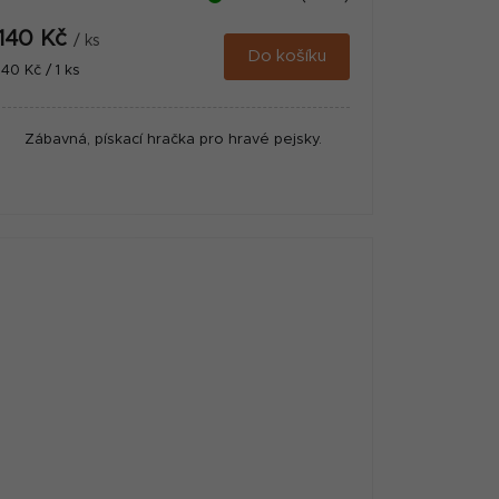
140 Kč
/ ks
Do košíku
Měrná
140 Kč / 1 ks
cena:
Zábavná, pískací hračka pro hravé pejsky.