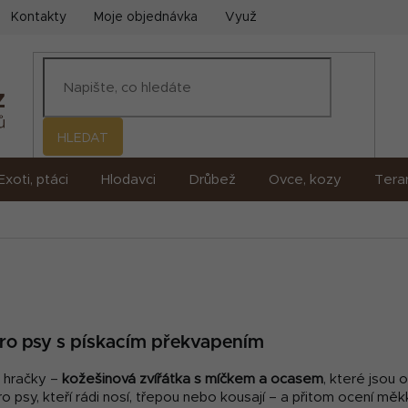
Kontakty
Moje objednávka
Využití umělé inteligence (AI)
HLEDAT
Exoti, ptáci
Hlodavci
Drůbež
Ovce, kozy
Terar
ro psy s pískacím překvapením
hračky –
kožešinová zvířátka s míčkem a ocasem
, které jsou 
ro psy, kteří rádi nosí, třepou nebo kousají – a přitom ocení m