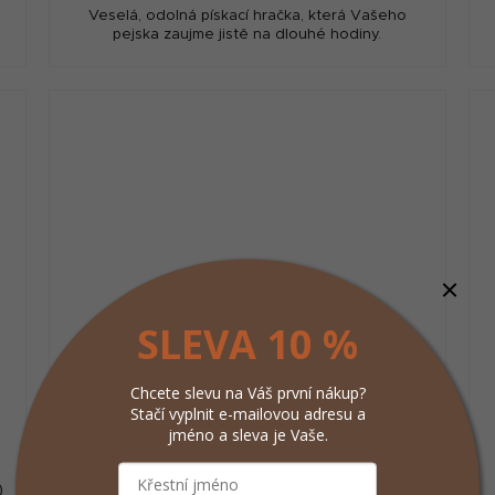
Veselá, odolná pískací hračka, která Vašeho
pejska zaujme jistě na dlouhé hodiny.
SLEVA 10 %
Chcete slevu na Váš první nákup?
Stačí vyplnit e-mailovou adresu a
Hračka pes Míč s ocáskem pískací 26cm
jméno a sleva je Vaše.
Skinneeez
)
Skladem
(>5 ks)