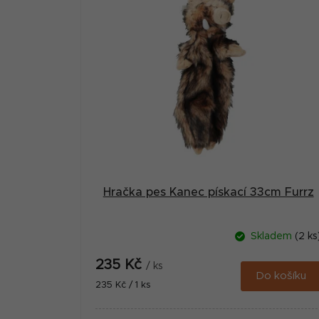
Hračka pes Kanec pískací 33cm Furrz
Skladem
(2 ks
235 Kč
/ ks
Do košíku
Měrná
235 Kč / 1 ks
cena: