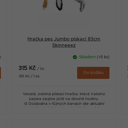
Hračka pes Jumbo pískací 83cm
Skinneeez
)
Skladem
(>5 ks)
315 Kč
/ ks
Do košíku
Měrná
315 Kč / 1 ks
cena:
Veselá, odolná pískací hračka, která Vašeho
pejska zaujme jistě na dlouhé hodiny.
🎨 Dodávána v různých barvách dle aktuální
nabídky, každý kus je originál. V ceně 1...