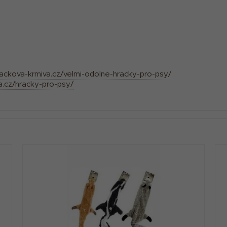
nackova-krmiva.cz/velmi-odolne-hracky-pro-psy/
a.cz/hracky-pro-psy/