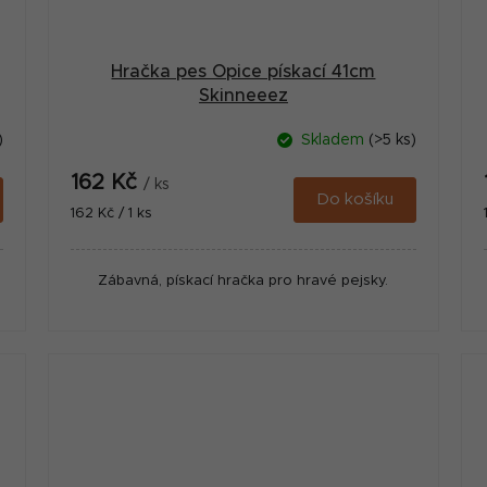
Hračka pes Opice pískací 41cm
Skinneeez
)
Skladem
(>5 ks)
162 Kč
/ ks
Do košíku
Měrná
162 Kč / 1 ks
cena:
Zábavná, pískací hračka pro hravé pejsky.