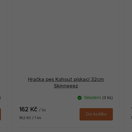
Hračka pes Kohout pískací 32cm
Skinneeez
)
Skladem
(3 ks)
162 Kč
/ ks
Do košíku
Měrná
162 Kč / 1 ks
cena: