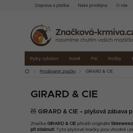
Přejít
Doprava a platba
Naše prodejna
O nás
na
obsah
Ryby, rybolov
Koně
Psi
Kočky
Domů
Prodávané značky
GIRARD & CIE
GIRARD & CIE
🧸 GIRARD & CIE – plyšová zábava p
Značka
GIRARD & CIE
přináší originální
Skinneeez
při stisknutí
. Tyto plyšové hračky jsou vhodné i p