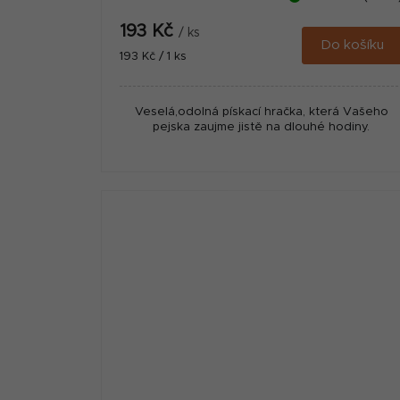
193 Kč
/ ks
Do košíku
Měrná
193 Kč / 1 ks
cena:
Veselá,odolná pískací hračka, která Vašeho
pejska zaujme jistě na dlouhé hodiny.