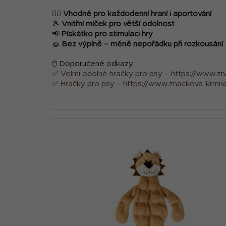
🐕‍🦺
Vhodné pro každodenní hraní i aportování
🎾
Vnitřní míček pro větší odolnost
📢
Pískátko pro stimulaci hry
🧽
Bez výplně – méně nepořádku při rozkousání
🖱 Doporučené odkazy:
✅
Velmi odolné hračky pro psy – https://www.z
✅
Hračky pro psy – https://www.znackova-krmiv
V
ý
p
i
s