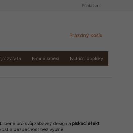
Přihlášení
Nákupní
Prázdný košík
košík
ijní zvířata
Krmné směsi
Nutriční doplňky
Sůl solné
oblíbené pro svůj zábavný design a
pískací efekt
ěkkost a bezpečnost bez výplně.