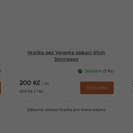
Hračka pes Veverka pískací 61cm
Skinneeez
)
Skladem
(5 ks)
200 Kč
/ ks
Do košíku
Měrná
200 Kč / 1 ks
cena:
Zábavná, pískací hračka pro hravé pejsky.