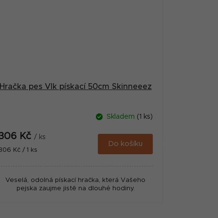
Hračka pes Vlk pískací 50cm Skinneeez
Skladem
(1 ks)
306 Kč
/ ks
Do košíku
Měrná
306 Kč / 1 ks
cena:
Veselá, odolná pískací hračka, která Vašeho
pejska zaujme jistě na dlouhé hodiny.