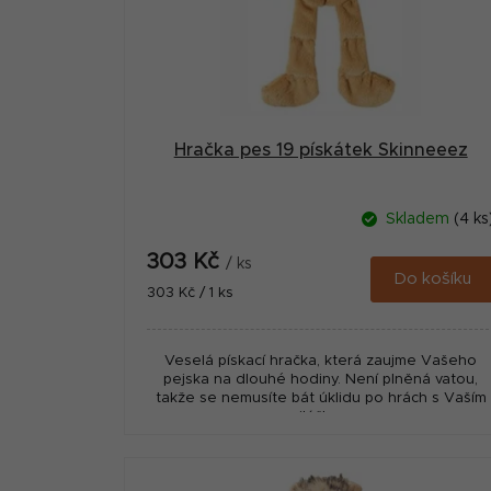
p
r
o
d
u
Hračka pes 19 pískátek Skinneeez
k
t
Skladem
(4 ks
ů
303 Kč
/ ks
Do košíku
Měrná
303 Kč / 1 ks
cena:
Veselá pískací hračka, která zaujme Vašeho
pejska na dlouhé hodiny. Není plněná vatou,
takže se nemusíte bát úklidu po hrách s Vaším
miláčkem.