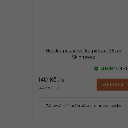
Hračka pes Veverka pískací 38cm
Skinneeez
Skladem
(4 ks
140 Kč
/ ks
Do košíku
Měrná
140 Kč / 1 ks
cena:
Zábavná, pískací hračka pro hravé pejsky.