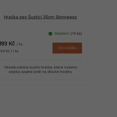
Hračka pes Šustící 35cm Skinneeez
Skladem
(>5 ks)
193 Kč
/ ks
Do košíku
Měrná
193 Kč / 1 ks
cena:
Veselá,odolná šustící hračka, která Vašeho
pejska zaujme jistě na dlouhé hodiny.