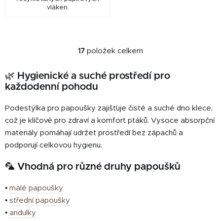
vláken.
17
položek celkem
O
v
🌿 Hygienické a suché prostředí pro
l
každodenní pohodu
á
d
Podestýlka pro papoušky zajišťuje čisté a suché dno klece,
a
c
což je klíčové pro zdraví a komfort ptáků. Vysoce absorpční
í
materiály pomáhají udržet prostředí bez zápachů a
p
podporují celkovou hygienu.
r
v
🦜 Vhodná pro různé druhy papoušků
k
y
•
malé papoušky
v
•
střední papoušky
ý
•
andulky
p