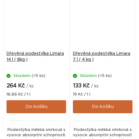
Dřevěná podestýlka Limara
Dřevěná podestýlka Limara
14 l ( 8kg )
7 l ( 4 kg )
Skladem
(>5 ks)
Skladem
(>5 ks)
264 Kč
133 Kč
/ ks
/ ks
Měrná
Měrná
18,86 Kč / 1 l
19 Kč / 1 l
cena:
cena:
Do košíku
Do košíku
Podestýlka měkká smrková s
Podestýlka měkká smrková s
vysoce absorpční schopností.
vysoce absorpční schopností.