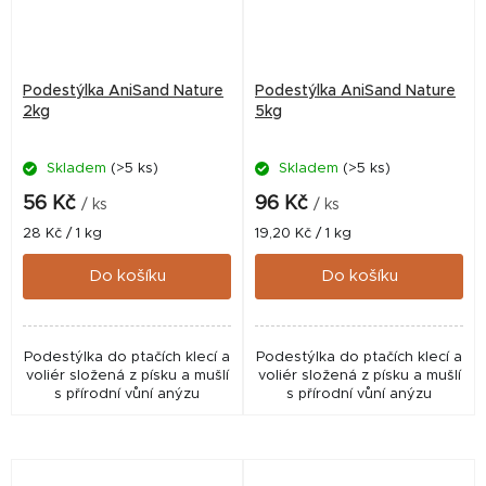
Podestýlka AniSand Nature
Podestýlka AniSand Nature
2kg
5kg
Skladem
(>5 ks)
Skladem
(>5 ks)
56 Kč
96 Kč
/ ks
/ ks
Měrná
Měrná
28 Kč / 1 kg
19,20 Kč / 1 kg
cena:
cena:
Do košíku
Do košíku
Podestýlka do ptačích klecí a
Podestýlka do ptačích klecí a
voliér složená z písku a mušlí
voliér složená z písku a mušlí
s přírodní vůní anýzu
s přírodní vůní anýzu