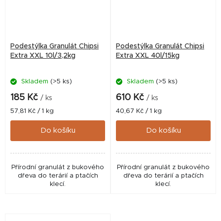
Podestýlka Granulát Chipsi
Podestýlka Granulát Chipsi
Extra XXL 10l/3,2kg
Extra XXL 40l/15kg
Skladem
(>5 ks)
Skladem
(>5 ks)
Průměrné
hodnocení
185 Kč
610 Kč
/ ks
/ ks
produktu
Měrná
Měrná
57,81 Kč / 1 kg
40,67 Kč / 1 kg
je
cena:
cena:
5,0
Do košíku
Do košíku
z
5
hvězdiček.
Přírodní granulát z bukového
Přírodní granulát z bukového
dřeva do terárií a ptačích
dřeva do terárií a ptačích
klecí.
klecí.