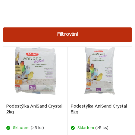
V
ý
p
i
s
p
r
Podestýlka AniSand Crystal
Podestýlka AniSand Crystal
o
2kg
5kg
d
Skladem
(>5 ks)
Skladem
(>5 ks)
u