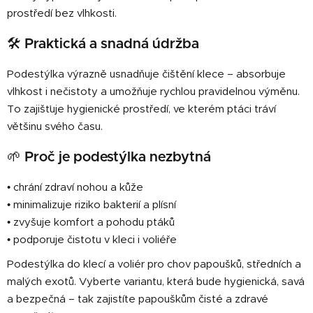
prostředí bez vlhkosti.
🛠️ Praktická a snadná údržba
Podestýlka výrazně usnadňuje čištění klece – absorbuje
vlhkost i nečistoty a umožňuje rychlou pravidelnou výměnu.
To zajišťuje hygienické prostředí, ve kterém ptáci tráví
většinu svého času.
🌱 Proč je podestýlka nezbytná
• chrání zdraví nohou a kůže
• minimalizuje riziko bakterií a plísní
• zvyšuje komfort a pohodu ptáků
• podporuje čistotu v kleci i voliéře
Podestýlka do klecí a voliér pro chov papoušků, středních a
malých exotů. Vyberte variantu, která bude hygienická, savá
a bezpečná – tak zajistíte papouškům čisté a zdravé