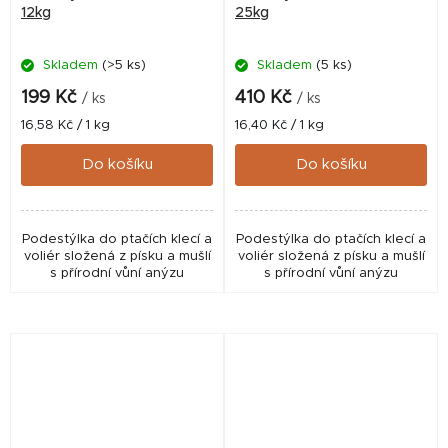
12kg
25kg
Skladem
(>5 ks)
Skladem
(5 ks)
199 Kč
410 Kč
/ ks
/ ks
Měrná
Měrná
16,58 Kč / 1 kg
16,40 Kč / 1 kg
cena:
cena:
Do košíku
Do košíku
Podestýlka do ptačích klecí a
Podestýlka do ptačích klecí a
voliér složená z písku a mušlí
voliér složená z písku a mušlí
s přírodní vůní anýzu
s přírodní vůní anýzu