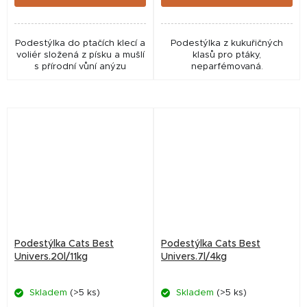
Podestýlka do ptačích klecí a
Podestýlka z kukuřičných
voliér složená z písku a mušlí
klasů pro ptáky,
s přírodní vůní anýzu
neparfémovaná.
Podestýlka Cats Best
Podestýlka Cats Best
Univers.20l/11kg
Univers.7l/4kg
Skladem
(>5 ks)
Skladem
(>5 ks)