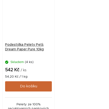
Podestýlka Pelety Pet´s
Dream Paper Pure 10kg
Skladem
(4 ks)
542 Kč
/ ks
Měrná
54,20 Kč / 1 kg
cena:
Do košíku
Pelety ze 100%
recyklovaných papírových