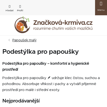
Přejít
Nákup
na
obsah
košík
Papoušek malý
Podestýlka pro papoušky
Podestýlka pro papoušky – komfortní a hygienické
prostředí
Podestýlka pro papoušky 🪶 udržuje klec čistou, suchou a
pohodlnou. Absorbuje vlhkost i pachy a vytváří příjemné
prostředí pro malé i střední exoty.
Nejprodávanější