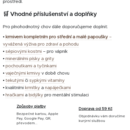
prostředí.
🛒 Vhodné příslušenství a doplňky
Pro plnohodnotný chov dále doporučujeme doplnit:
•
krmivem kompletním pro střední a malé papoušky
–
vyvážená výživa pro zdraví a pohodu
•
sépiovými kostmi
– pro vápník
•
minerálními písky a grity
•
pochoutkami a tyčinkami
•
vaječnými krmivy
v době chovu
•
tekutými
či
sypkými vitamíny
• kvalitními
krmítky
a
napáječkami
•
hračkami
a
bidýlky
pro mentální stimulaci
Způsoby platby
Doprava od 59 Kč
Bezpečné kartou, Apple
Objednávku vám doručíme
Pay, Google Pay, QR,
kurýrní službou
převodem...