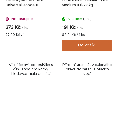
Podestýlka Cats Best
Podestýlka Granulát Extra
Universal jahoda 10l
Medium 10l-2,8kg
Nedostupné
Skladem
(1 ks)
273 Kč
191 Kč
/ ks
/ ks
Měrná
Měrná
27,30 Kč / 1 l
68,21 Kč / 1 kg
cena:
cena:
Do košíku
Víceúčelová podestýlka s
Přírodní granulát z bukového
vůní jahod pro kočky,
dřeva do terárií a ptačích
hlodavce, malá domácí
klecí.
zvířátka chovaná v kleci a
různé ptáky - 5,5 kg