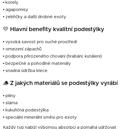
• korely
i
• agapornisy
s
• zebřičky a další drobné exoty
u
💛 Hlavní benefity kvalitní podestýlky
• vysoká savost pro suché prostředí
• omezení zápachů
• podpora přirozeného chování (hrabání, kutálení)
• bezpečné a pohodlné materiály
• snadná údržba klece
🪵 Z jakých materiálů se podestýlky vyrábí
• piliny
• sláma
• kukuřičná podestýlka
• speciální minerální směsi pro exoty
Každý typ nabízí výbornou absorpci a pomáhá udržovat