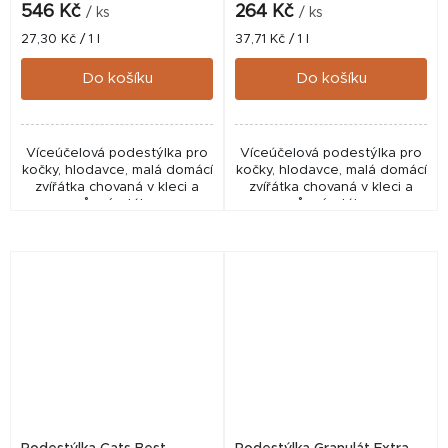
546 Kč
264 Kč
/ ks
/ ks
Měrná
Měrná
27,30 Kč / 1 l
37,71 Kč / 1 l
cena:
cena:
Do košíku
Do košíku
Víceúčelová podestýlka pro
Víceúčelová podestýlka pro
kočky, hlodavce, malá domácí
kočky, hlodavce, malá domácí
zvířátka chovaná v kleci a
zvířátka chovaná v kleci a
různé ptáky.
různé ptáky.