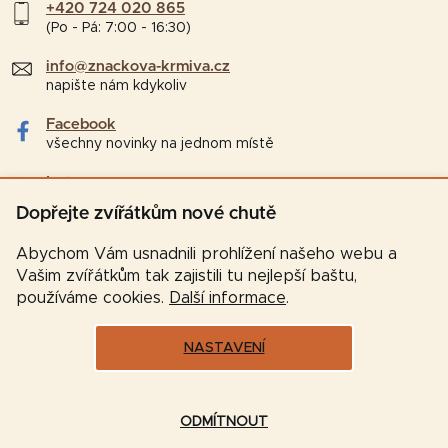
+420 724 020 865
(Po - Pá: 7:00 - 16:30)
info@znackova-krmiva.cz
napište nám kdykoliv
Facebook
všechny novinky na jednom místě
Instagram
tipy a zajímavosti pro chovatele
Dopřejte zvířátkům nové chutě
Abychom Vám usnadnili prohlížení našeho webu a
Vašim zvířátkům tak zajistili tu nejlepší baštu,
používáme cookies.
Další informace
.
NASTAVENÍ
Vytvořil Shoptet
ODMÍTNOUT