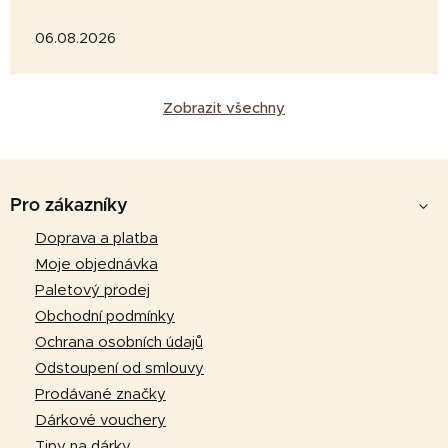
06.08.2026
Zobrazit všechny
Z
á
Pro zákazníky
p
Doprava a platba
a
Moje objednávka
t
Paletový prodej
í
Obchodní podmínky
Ochrana osobních údajů
Odstoupení od smlouvy
Prodávané značky
Dárkové vouchery
Tipy na dárky