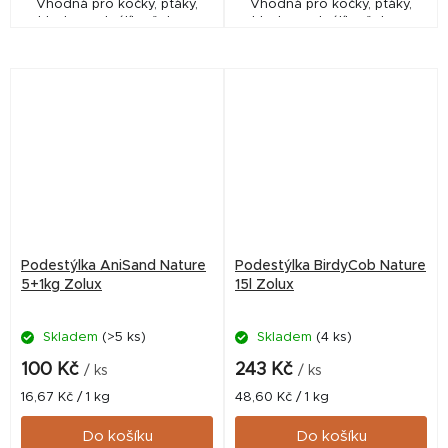
Vhodná pro kočky, ptáky,
Vhodná pro kočky, ptáky,
hlodavce, králíky, želvy a
hlodavce, králíky, želvy a
fretky.
fretky.
Podestýlka AniSand Nature
Podestýlka BirdyCob Nature
5+1kg Zolux
15l Zolux
Skladem
(>5 ks)
Skladem
(4 ks)
100 Kč
243 Kč
/ ks
/ ks
Měrná
Měrná
16,67 Kč / 1 kg
48,60 Kč / 1 kg
cena:
cena:
Do košíku
Do košíku