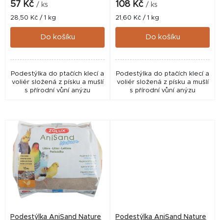
k
57 Kč
108 Kč
/ ks
/ ks
t
Měrná
Měrná
28,50 Kč / 1 kg
21,60 Kč / 1 kg
cena:
cena:
ů
Do košíku
Do košíku
Podestýlka do ptačích klecí a
Podestýlka do ptačích klecí a
voliér složená z písku a mušlí
voliér složená z písku a mušlí
s přírodní vůní anýzu
s přírodní vůní anýzu
Podestýlka AniSand Nature
Podestýlka AniSand Nature