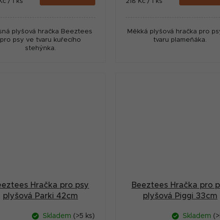
ná
Měrná
Kč / 1 ks
218 Kč / 1 ks
:
cena:
sná plyšová hračka Beeztees
Měkká plyšová hračka pro ps
pro psy ve tvaru kuřecího
tvaru plameňáka.
stehýnka.
eeztees Hračka pro psy
Beeztees Hračka pro 
plyšová Parki 42cm
plyšová Piggi 33cm
Skladem
(>5 ks)
Skladem
(>