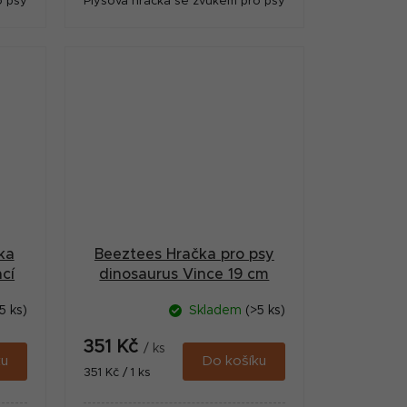
o psy
Plyšová hračka se zvukem pro psy
ka
Beeztees Hračka pro psy
ací
dinosaurus Vince 19 cm
5 ks)
Skladem
(>5 ks)
351 Kč
/ ks
ku
Do košíku
Měrná
351 Kč / 1 ks
cena: