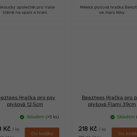
koučký společník pro Vaše
Měkká plyšová hračka Beez
štěně na spaní a hraní.
ve tvaru lišky.
eeztees Hračka pro psy
Beeztees Hračka pro 
plyšová 12,5cm
plyšová Flami 39cm
Skladem
(>5 ks)
Skladem
8 Kč
218 Kč
/ ks
/ ks
Do košíku
Do koší