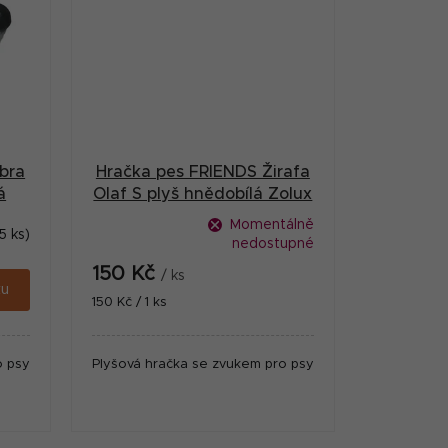
bra
Hračka pes FRIENDS Žirafa
á
Olaf S plyš hnědobílá Zolux
Momentálně
5 ks)
nedostupné
150 Kč
/ ks
ku
Měrná
150 Kč / 1 ks
cena:
o psy
Plyšová hračka se zvukem pro psy