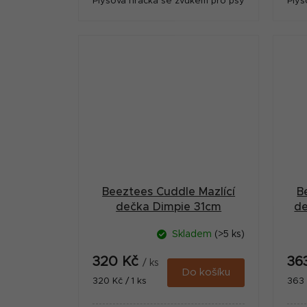
Plyšová hračka se zvukem pro psy
Plyš
Beeztees Cuddle Mazlící
B
dečka Dimpie 31cm
de
Skladem
(>5 ks)
320 Kč
36
/ ks
Do košíku
Měrná
Měr
320 Kč / 1 ks
363 
cena:
cena