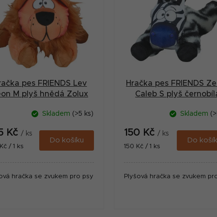
račka pes FRIENDS Lev
Hračka pes FRIENDS Ze
eon M plyš hnědá Zolux
Caleb S plyš černobíl
Zolux
Skladem
(>5 ks)
Skladem
(>
5 Kč
150 Kč
/ ks
/ ks
Do košíku
Do koší
ná
Měrná
Kč / 1 ks
150 Kč / 1 ks
:
cena:
ová hračka se zvukem pro psy
Plyšová hračka se zvukem pr