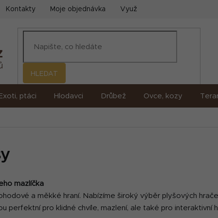
Kontakty
Moje objednávka
Využití umělé inteligence (AI)
HLEDAT
Exoti, ptáci
Hlodavci
Drůbež
Ovce, kozy
Terar
sy
eho mazlíčka
pohodové a měkké hraní. Nabízíme široký výběr plyšových hrače
perfektní pro klidné chvíle, mazlení, ale také pro interaktivní h