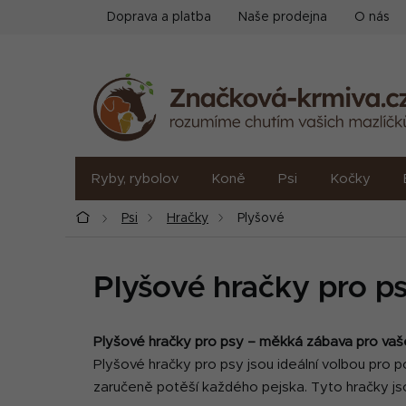
Přejít
Doprava a platba
Naše prodejna
O nás
na
obsah
Ryby, rybolov
Koně
Psi
Kočky
Domů
Psi
Hračky
Plyšové
Plyšové hračky pro p
Plyšové hračky pro psy – měkká zábava pro vaš
Plyšové hračky pro psy jsou ideální volbou pro 
zaručeně potěší každého pejska. Tyto hračky jsou 