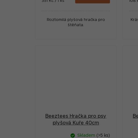
Měrná
Měr
351 Kč / 1 ks
108 
cena:
cena
Roztomilá plyšová hračka pro
Krá
štěňata.
Beeztees Hračka pro psy
B
plyšová Kuře 40cm
Skladem
(>5 ks)