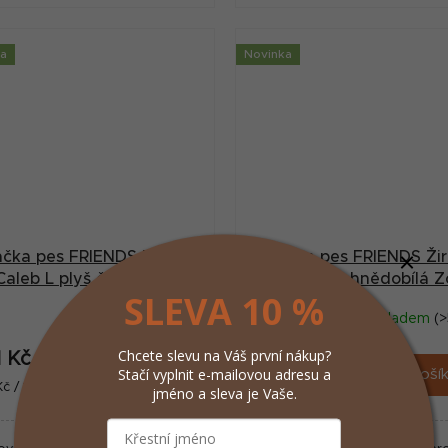
ka
Novinka
ačka pes FRIENDS Zebra
Hračka pes FRIENDS Žir
Caleb L plyš černobílá
Olaf M plyš hnědobílá Z
SLEVA 10 %
Zolux
Skladem
(>5 ks)
Skladem
(>
Chcete slevu na Váš první nákup?
1 Kč
225 Kč
/ ks
/ ks
Stačí vyplnit e-mailovou adresu a
Do košíku
Do koší
ná
Měrná
č / 1 ks
225 Kč / 1 ks
jméno a sleva je Vaše.
:
cena: