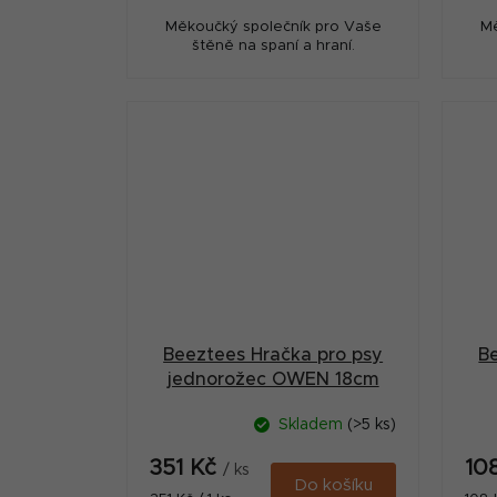
Měkoučký společník pro Vaše
Mě
štěně na spaní a hraní.
Beeztees Hračka pro psy
B
jednorožec OWEN 18cm
Skladem
(>5 ks)
351 Kč
10
/ ks
Do košíku