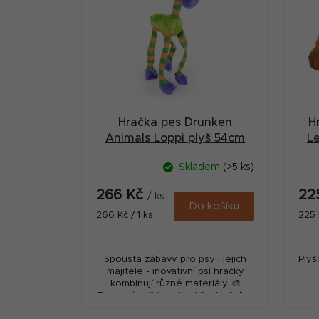
p
r
i
a
s
n
p
n
r
í
Hračka pes Drunken
H
o
p
Animals Loppi plyš 54cm
L
d
a
Skladem
(>5 ks)
u
n
266 Kč
22
k
/ ks
e
Do košíku
Měrná
Měr
266 Kč / 1 ks
225 
t
cena:
cena
l
ů
Spousta zábavy pro psy i jejich
Plyš
majitele - inovativní psí hračky
kombinují různé materiály. 🎨
Barevná odlišnost od ilustračního
obrázku je vyhrazena