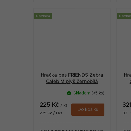
Novinka
Novin
Hračka pes FRIENDS Zebra
Hr
Caleb M plyš černobílá
Zolux
Skladem
(>5 ks)
225 Kč
32
/ ks
Do košíku
Měrná
Měr
225 Kč / 1 ks
321 K
cena:
cena