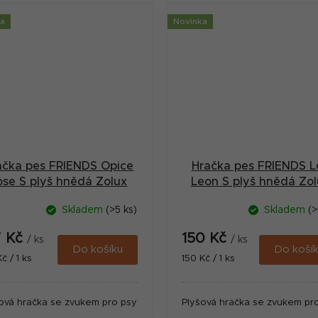
ka
Novinka
ačka pes FRIENDS Opice
Hračka pes FRIENDS L
ose S plyš hnědá Zolux
Leon S plyš hnědá Zol
Skladem
(>5 ks)
Skladem
(>
7 Kč
150 Kč
/ ks
/ ks
Do košíku
Do koší
ná
Měrná
č / 1 ks
150 Kč / 1 ks
:
cena:
ová hračka se zvukem pro psy
Plyšová hračka se zvukem pr