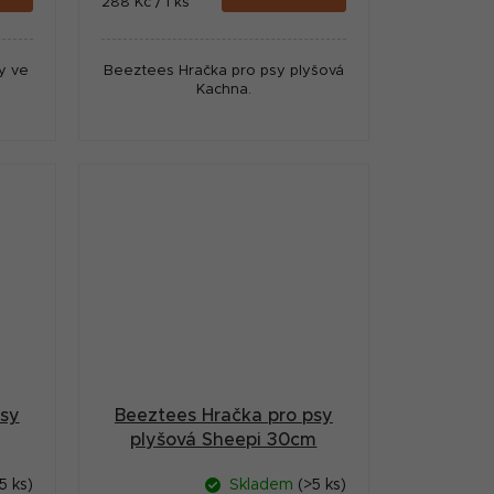
Měrná
288 Kč / 1 ks
cena:
y ve
Beeztees Hračka pro psy plyšová
Kachna.
psy
Beeztees Hračka pro psy
plyšová Sheepi 30cm
5 ks)
Skladem
(>5 ks)