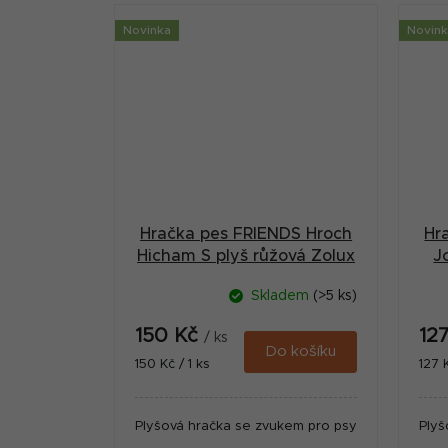
Novinka
Novin
Hračka pes FRIENDS Hroch
Hr
Hicham S plyš růžová Zolux
J
Skladem
(>5 ks)
150 Kč
12
/ ks
Do košíku
Měrná
Měr
150 Kč / 1 ks
127 K
cena:
cena
Plyšová hračka se zvukem pro psy
Plyš