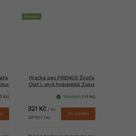
Novinka
afa
Hračka pes FRIENDS Žirafa
olux
Olaf L plyš hnědobílá Zolux
5 ks)
Skladem
(>5 ks)
321 Kč
/ ks
ku
Do košíku
Měrná
321 Kč / 1 ks
cena: