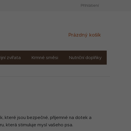
Přihlášení
Nákupní
Prázdný košík
košík
ijní zvířata
Krmné směsi
Nutriční doplňky
Sůl solné
k, které jsou bezpečné, příjemné na dotek a
ru, která stimuluje mysl vašeho psa.