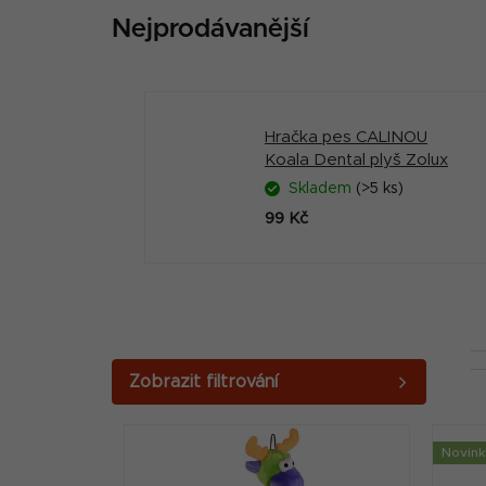
Nejprodávanější
Hračka pes CALINOU
Koala Dental plyš Zolux
Skladem
(>5 ks)
99 Kč
P
o
V
s
Novin
ý
t