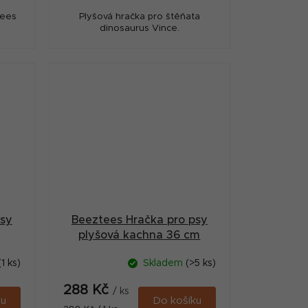
tees
Plyšová hračka pro štěňata
dinosaurus Vince.
psy
Beeztees Hračka pro psy
plyšová kachna 36 cm
(1 ks)
Skladem
(>5 ks)
288 Kč
/ ks
ku
Do košíku