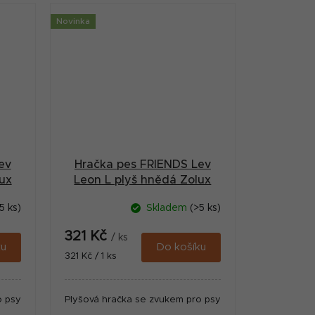
Novinka
ev
Hračka pes FRIENDS Lev
ux
Leon L plyš hnědá Zolux
5 ks)
Skladem
(>5 ks)
321 Kč
/ ks
ku
Do košíku
Měrná
321 Kč / 1 ks
cena:
o psy
Plyšová hračka se zvukem pro psy