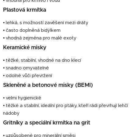
• vhodná pro krmivo i vodu
Plastová krmítka
• lehká, s možností zavěšení mezi dráty
• často doplněná bidýlkem
• vhodná zejména pro malé exoty
Keramické misky
• těžké, stabilní, vhodné na dno klecí
• snadno omyvatelné
• odolné vůči převržení
Skleněné a betonové misky (BEMI)
• velmi hygienické
• těžké a stabilní, ideální pro ptáky, kteří rádi převrhují lehčí
nádoby
Gritníky a speciální krmítka na grit
• uzpůsobené pro minerální směsi