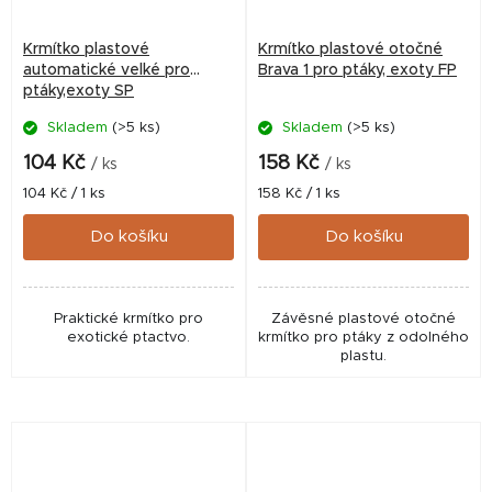
Krmítko plastové
Krmítko plastové otočné
automatické velké pro
Brava 1 pro ptáky, exoty FP
ptáky,exoty SP
Skladem
(>5 ks)
Skladem
(>5 ks)
104 Kč
158 Kč
/ ks
/ ks
Měrná
Měrná
104 Kč / 1 ks
158 Kč / 1 ks
cena:
cena:
Do košíku
Do košíku
Praktické krmítko pro
Závěsné plastové otočné
exotické ptactvo.
krmítko pro ptáky z odolného
plastu.