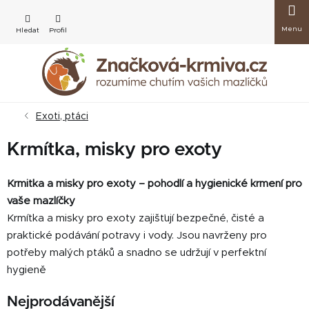
Přejít
Nákup
na
obsah
košík
Exoti, ptáci
Krmítka, misky pro exoty
Krmitka a misky pro exoty – pohodlí a hygienické krmení pro
vaše mazlíčky
Krmítka a misky pro exoty zajišťují bezpečné, čisté a
praktické podávání potravy i vody. Jsou navrženy pro
potřeby malých ptáků a snadno se udržují v perfektní
hygieně
Nejprodávanější