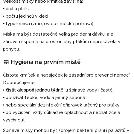
Velikost misky nebo krmítka závisí na:
• druhu ptáka
• počtu jedinců v kleci
• typu krmiva (zrno, ovoce, měkká potrava)
Miska má být dostatečně velká pro denní dávku, ale
zároveň úsporná na prostor, aby ptákům nepřekážela v
pohybu.
🧼 Hygiena na prvním místě
Čistota krmítek a napáječek je zásadní pro prevenci nemocí.
Doporučujeme:
•
čistit alespoň jednou týdně
, u špinavé vody i častěji
• používat teplou vodu a jemný saponát
• nebo speciální dezinfekční přípravek určený pro ptáky
• po vyčištění vždy důkladně opláchnout a nechat zcela
vyschnout
Špinavé misky mohou být zdrojem bakterií, plísní i parazitů –