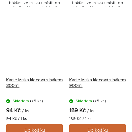
hákům lze misku umístit do
hákům lze misku umístit do
jakékoliv výšky v závislosti na
jakékoliv výšky v závislosti na
možnostech klece/kotce.
možnostech klece/kotce.
Zvíře se nebude muset k
Zvíře se nebude muset k
misce ohýbat a zároveň...
misce ohýbat a zároveň...
Karlie Miska klecová s hákem
Karlie Miska klecová s hákem
300ml
900ml
Skladem
(>5 ks)
Skladem
(>5 ks)
94 Kč
189 Kč
/ ks
/ ks
Měrná
Měrná
94 Kč / 1 ks
189 Kč / 1 ks
cena:
cena:
Do košíku
Do košíku