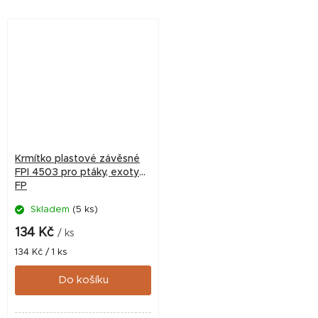
Krmítko plastové závěsné
FPI 4503 pro ptáky, exoty
FP
Skladem
(5 ks)
134 Kč
/ ks
Měrná
134 Kč / 1 ks
cena:
Do košíku