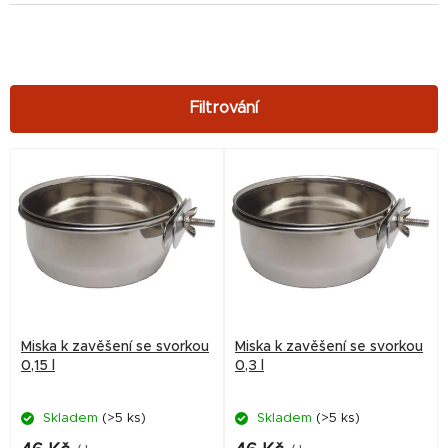
V
ý
p
i
s
p
r
Miska k zavěšení se svorkou
Miska k zavěšení se svorkou
o
0,15 l
0,3 l
d
Skladem
(>5 ks)
Skladem
(>5 ks)
u