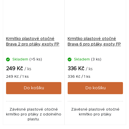
Krmítko plastové otočné
Krmítko plastové otočné
Brava 2 pro ptáky, exoty FP
Brava 6 pro ptáky, exoty FP
Skladem
(>5 ks)
Skladem
(3 ks)
249 Kč
336 Kč
/ ks
/ ks
Měrná
Měrná
249 Kč / 1 ks
336 Kč / 1 ks
cena:
cena:
Do košíku
Do košíku
Závěsné plastové otočné
Závěsné plastové otočné
krmítko pro ptáky z odolného
krmítko pro ptáky.
plastu.