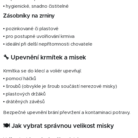
• hygienické, snadno čistitelné
Zásobníky na zrniny
• pozinkované či plastové
• pro postupné uvolňování krmiva
• ideální při delší nepřítomnosti chovatele
🔧 Upevnění krmítek a misek
Krmítka se do klecí a voliér upevňují:
• pomocí háčků
• šroubů (obvykle je šroub součástí nerezové misky)
• plastových držáků
• drátěných závěsů
Bezpečné upevnění brání převržení a kontaminaci potravy.
🍽️ Jak vybrat správnou velikost misky