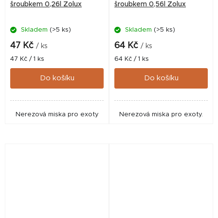
šroubkem 0,26l Zolux
šroubkem 0,56l Zolux
Skladem
(>5 ks)
Skladem
(>5 ks)
47 Kč
64 Kč
/ ks
/ ks
Měrná
Měrná
47 Kč / 1 ks
64 Kč / 1 ks
cena:
cena:
Do košíku
Do košíku
Nerezová miska pro exoty
Nerezová miska pro exoty.