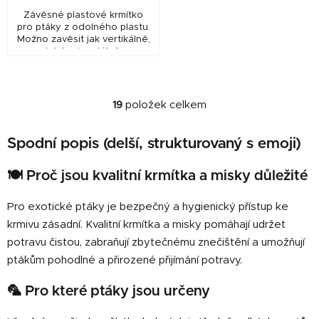
Závěsné plastové krmítko
pro ptáky z odolného plastu.
Možno zavěsit jak vertikálně,
tak horizontálně.
19
položek celkem
O
v
Spodní popis (delší, strukturovaný s emoji)
l
á
d
🍽️ Proč jsou kvalitní krmítka a misky důležité
a
c
Pro exotické ptáky je bezpečný a hygienický přístup ke
í
krmivu zásadní. Kvalitní krmítka a misky pomáhají udržet
p
potravu čistou, zabraňují zbytečnému znečištění a umožňují
r
ptákům pohodlné a přirozené přijímání potravy.
v
k
🦜 Pro které ptáky jsou určeny
y
v