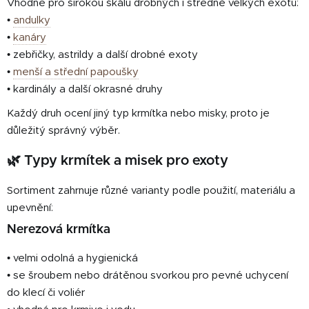
Vhodné pro širokou škálu drobných i středně velkých exotů:
ý
•
andulky
p
•
kanáry
i
• zebřičky, astrildy a další drobné exoty
s
u
•
menší a střední papoušky
• kardinály a další okrasné druhy
Každý druh ocení jiný typ krmítka nebo misky, proto je
důležitý správný výběr.
🌿 Typy krmítek a misek pro exoty
Sortiment zahrnuje různé varianty podle použití, materiálu a
upevnění:
Nerezová krmítka
• velmi odolná a hygienická
• se šroubem nebo drátěnou svorkou pro pevné uchycení
do klecí či voliér