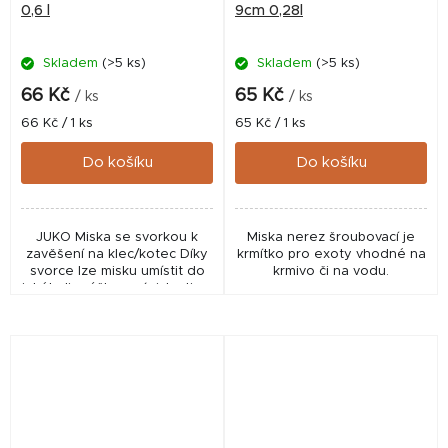
0,6 l
9cm 0,28l
Skladem
(>5 ks)
Skladem
(>5 ks)
66 Kč
65 Kč
/ ks
/ ks
Měrná
Měrná
66 Kč / 1 ks
65 Kč / 1 ks
cena:
cena:
Do košíku
Do košíku
JUKO Miska se svorkou k
Miska nerez šroubovací je
zavěšení na klec/kotec Díky
krmítko pro exoty vhodné na
svorce lze misku umístit do
krmivo či na vodu.
jakékoliv výšky v závislosti na
možnostech klece/kotce.
Zvíře se nebude muset k
misce ohýbat a...