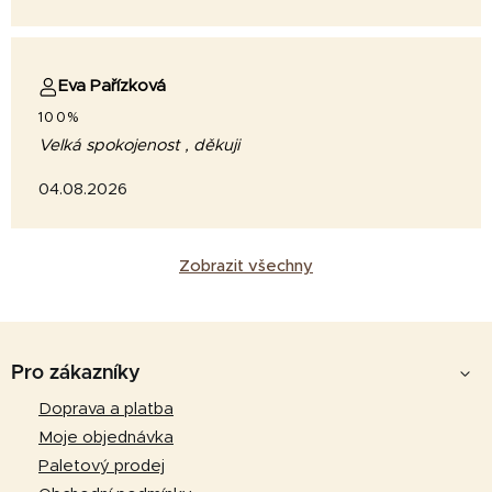
Eva Pařízková
100%
Velká spokojenost , děkuji
04.08.2026
Zobrazit všechny
Z
á
Pro zákazníky
p
Doprava a platba
a
Moje objednávka
t
Paletový prodej