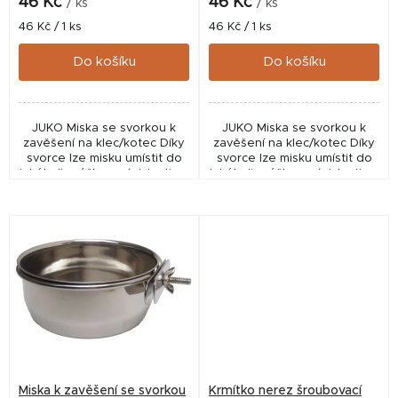
k
46 Kč
46 Kč
/ ks
/ ks
t
Měrná
Měrná
46 Kč / 1 ks
46 Kč / 1 ks
cena:
cena:
ů
Do košíku
Do košíku
JUKO Miska se svorkou k
JUKO Miska se svorkou k
zavěšení na klec/kotec Díky
zavěšení na klec/kotec Díky
svorce lze misku umístit do
svorce lze misku umístit do
jakékoliv výšky v závislosti na
jakékoliv výšky v závislosti na
možnostech klece/kotce.
možnostech klece/kotce.
Zvíře se nebude muset k
Zvíře se nebude muset k
misce ohýbat a...
misce ohýbat a...
Miska k zavěšení se svorkou
Krmítko nerez šroubovací