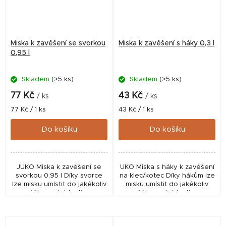
Miska k zavěšení se svorkou
Miska k zavěšení s háky 0,3 l
0,95 l
Skladem
(>5 ks)
Skladem
(>5 ks)
77 Kč
43 Kč
/ ks
/ ks
Měrná
Měrná
77 Kč / 1 ks
43 Kč / 1 ks
cena:
cena:
Do košíku
Do košíku
JUKO Miska k zavěšení se
UKO Miska s háky k zavěšení
svorkou 0,95 l Díky svorce
na klec/kotec Díky hákům lze
lze misku umístit do jakékoliv
misku umístit do jakékoliv
výšky v závislosti na
výšky v závislosti na
možnostech klece/kotce.
možnostech klece/kotce.
Zvíře se nebude muset k
Zvíře se nebude muset k
misce ohýbat a zároveň...
misce ohýbat a zároveň...