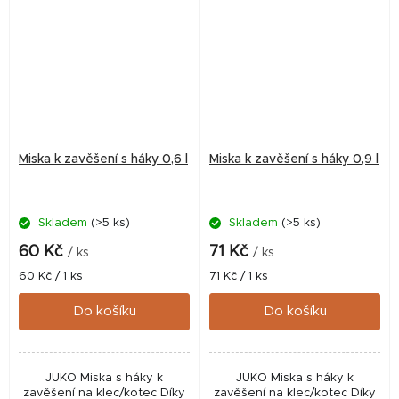
Miska k zavěšení s háky 0,6 l
Miska k zavěšení s háky 0,9 l
Skladem
(>5 ks)
Skladem
(>5 ks)
60 Kč
71 Kč
/ ks
/ ks
Měrná
Měrná
60 Kč / 1 ks
71 Kč / 1 ks
cena:
cena:
Do košíku
Do košíku
JUKO Miska s háky k
JUKO Miska s háky k
zavěšení na klec/kotec Díky
zavěšení na klec/kotec Díky