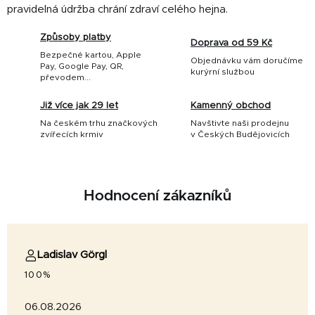
pravidelná údržba chrání zdraví celého hejna.
Způsoby platby
Doprava od 59 Kč
Bezpečné kartou, Apple
Objednávku vám doručíme
Pay, Google Pay, QR,
kurýrní službou
převodem...
Již více jak 29 let
Kamenný obchod
Na českém trhu značkových
Navštivte naši prodejnu
zvířecích krmiv
v Českých Budějovicích
Hodnocení zákazníků
Ladislav Görgl
100%
06.08.2026