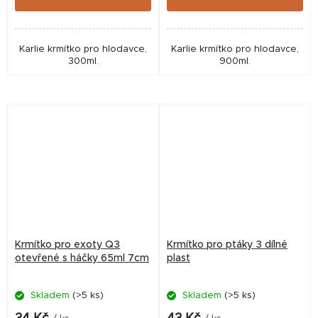
Karlie krmítko pro hlodavce,
Karlie krmítko pro hlodavce,
300ml.
900ml.
Krmítko pro exoty Q3
Krmítko pro ptáky 3 dílné
otevřené s háčky 65ml 7cm
plast
Skladem
(>5 ks)
Skladem
(>5 ks)
Průměrné
hodnocení