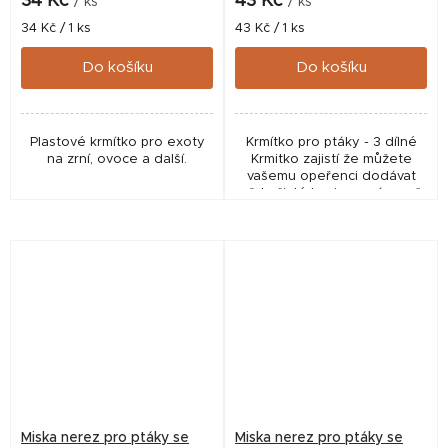
34 Kč
43 Kč
/ ks
/ ks
produktu
Měrná
Měrná
34 Kč / 1 ks
43 Kč / 1 ks
je
cena:
cena:
5,0
Do košíku
Do košíku
z
5
hvězdiček.
Plastové krmítko pro exoty
Krmítko pro ptáky - 3 dílné
na zrní, ovoce a další.
Krmitko zajistí že můžete
vašemu opeřenci dodávat
vždy čisté krmivo a zároveň
si usnadnit jeho výměnu a
doplňování. Krmítko je
složeno ze 3 částí -...
Miska nerez pro ptáky se
Miska nerez pro ptáky se