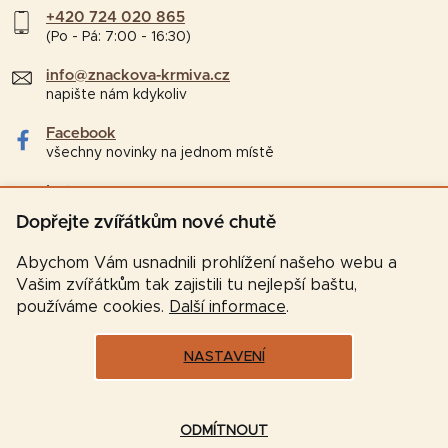
+420 724 020 865
(Po - Pá: 7:00 - 16:30)
info@znackova-krmiva.cz
napište nám kdykoliv
Facebook
všechny novinky na jednom místě
Instagram
tipy a zajímavosti pro chovatele
Dopřejte zvířátkům nové chutě
Abychom Vám usnadnili prohlížení našeho webu a
Vašim zvířátkům tak zajistili tu nejlepší baštu,
používáme cookies.
Další informace
.
NASTAVENÍ
Vytvořil Shoptet
ODMÍTNOUT