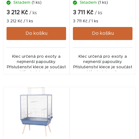
Skladem
(1 ks)
Skladem
(1 ks)
u
k
3 212 Kč
3 711 Kč
/ ks
/ ks
t
Měrná
Měrná
3 212 Kč / 1 ks
3 711 Kč / 1 ks
cena:
cena:
ů
Do košíku
Do košíku
Klec určená pro exoty a
Klec určená pro exoty a
nejmenší papoušky.
nejmenší papoušky.
Příslušenství klece je součást
Příslušenství klece je součást
ceny. Výrobek je určen pro
ceny. Výrobek je určen pro
chovatelské účely.
chovatelské účely.