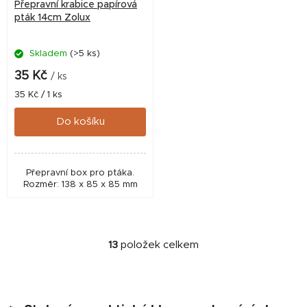
Přepravní krabice papírová
pták 14cm Zolux
Skladem
(>5 ks)
35 Kč
/ ks
Měrná
35 Kč / 1 ks
cena:
Do košíku
Přepravní box pro ptáka.
Rozměr: 138 x 85 x 85 mm
13
položek celkem
O
v
l
á