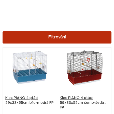
V
ý
p
i
s
p
r
Klec PIANO 4 ptáci
Klec PIANO 4 ptáci
o
59x33x55cm bílo-modrá FP
59x33x55cm černo-šedá
FP
d