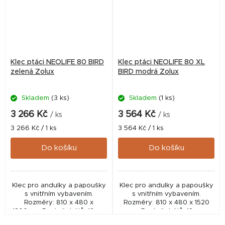
Klec ptáci NEOLIFE 80 BIRD
Klec ptáci NEOLIFE 80 XL
zelená Zolux
BIRD modrá Zolux
Skladem
(3 ks)
Skladem
(1 ks)
3 266 Kč
3 564 Kč
/ ks
/ ks
Měrná
Měrná
3 266 Kč / 1 ks
3 564 Kč / 1 ks
cena:
cena:
Do košíku
Do košíku
Klec pro andulky a papoušky
Klec pro andulky a papoušky
s vnitřním vybavením.
s vnitřním vybavením.
Rozměry: 810 x 480 x
Rozměry: 810 x 480 x 1520
1300mm. Rozteč drátů: 12mm
mm. Rozteč drátů: 12 mm