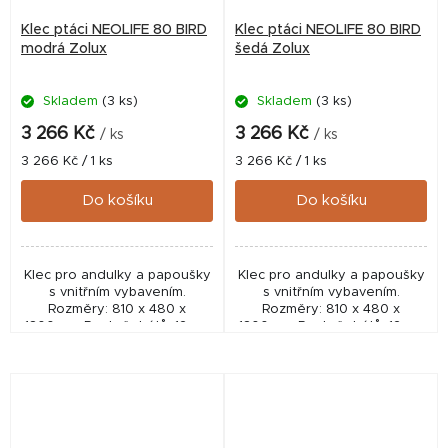
Klec ptáci NEOLIFE 80 BIRD
Klec ptáci NEOLIFE 80 BIRD
modrá Zolux
šedá Zolux
Skladem
(3 ks)
Skladem
(3 ks)
3 266 Kč
3 266 Kč
/ ks
/ ks
Měrná
Měrná
3 266 Kč / 1 ks
3 266 Kč / 1 ks
cena:
cena:
Do košíku
Do košíku
Klec pro andulky a papoušky
Klec pro andulky a papoušky
s vnitřním vybavením.
s vnitřním vybavením.
Rozměry: 810 x 480 x
Rozměry: 810 x 480 x
1300mm. Rozteč drátů: 12mm
1300mm. Rozteč drátů: 12mm