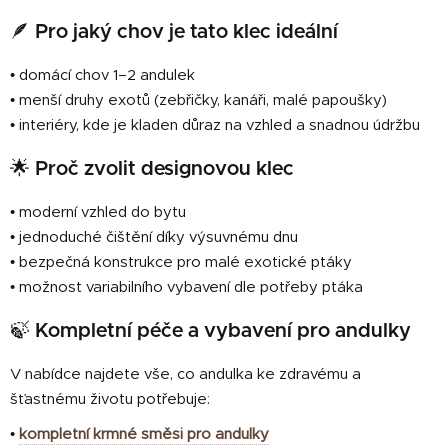
🪶 Pro jaký chov je tato klec ideální
• domácí chov 1–2 andulek
• menší druhy exotů (zebřičky, kanáři, malé papoušky)
• interiéry, kde je kladen důraz na vzhled a snadnou údržbu
🌟 Proč zvolit designovou klec
• moderní vzhled do bytu
• jednoduché čištění díky výsuvnému dnu
• bezpečná konstrukce pro malé exotické ptáky
• možnost variabilního vybavení dle potřeby ptáka
🍃 Kompletní péče a vybavení pro andulky
V nabídce najdete vše, co andulka ke zdravému a
šťastnému životu potřebuje:
•
kompletní krmné směsi pro andulky