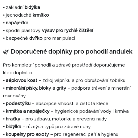
• základní
bidýlka
• jednoduché
krmítko
•
napáječka
• spodní plastový
výsuv pro rychlé čištění
• bezpečné
dvířko
pro manipulaci
🌿 Doporučené doplňky pro pohodlí andulek
Pro kompletní pohodlí a zdravé prostředí doporučujeme
klec doplnit o:
•
sépiovou kost
– zdroj vápníku a pro obrušování zobáku
•
minerální písky, bloky a grity
– podpora trávení a minerální
rovnováhy
•
podestýlku
– absorpce vlhkosti a čistota klece
•
krmítka a napáječky
– hygienické podávání vody i krmiva
•
hračky
– pro zábavu, motoriku a prevenci nudy
•
bidýlka
– různých typů pro zdravé nohy
•
koupelny pro exoty
– pro regeneraci peří a hygienu