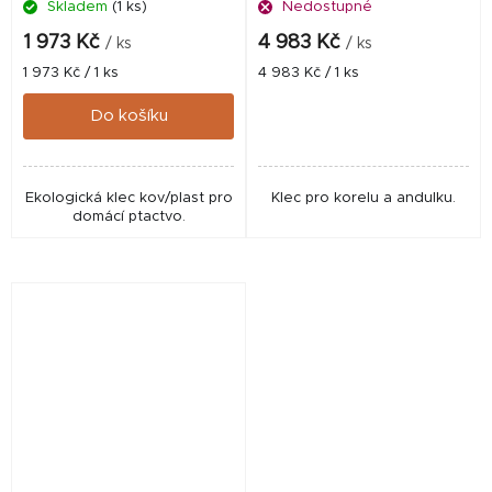
Skladem
(1 ks)
Nedostupné
1 973 Kč
4 983 Kč
/ ks
/ ks
Měrná
Měrná
1 973 Kč / 1 ks
4 983 Kč / 1 ks
cena:
cena:
Do košíku
Ekologická klec kov/plast pro
Klec pro korelu a andulku.
domácí ptactvo.