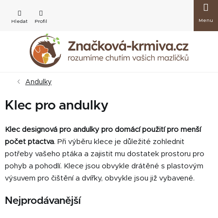
Přejít
Nákup
na
obsah
košík
Andulky
Klec pro andulky
Klec designová pro andulky pro domácí použití pro menší
počet ptactva
.
Při výběru klece je důležité zohlednit
potřeby vašeho ptáka a zajistit mu dostatek prostoru pro
pohyb a pohodlí. Klece jsou obvykle d
rátěné s plastovým
výsuvem pro čištění a dvířky, obvykle jsou již vybavené.
Nejprodávanější