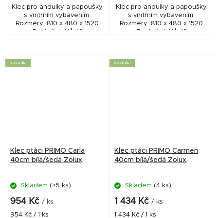
Klec pro andulky a papoušky
Klec pro andulky a papoušky
s vnitřním vybavením.
s vnitřním vybavením.
Rozměry: 810 x 480 x 1520
Rozměry: 810 x 480 x 1520
mm. Rozteč drátů: 12 mm
mm. Rozteč drátů: 12 mm
Novinka
Novinka
Klec ptáci PRIMO Carla
Klec ptáci PRIMO Carmen
40cm bílá/šedá Zolux
40cm bílá/šedá Zolux
Skladem
(>5 ks)
Skladem
(4 ks)
954 Kč
1 434 Kč
/ ks
/ ks
Měrná
Měrná
954 Kč / 1 ks
1 434 Kč / 1 ks