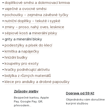
•
doplňkové směsi a dokrmovací krmiva
•
vaječné a ovocné směsi
•
pochoutky – zejména závěsné tyčky
•
nutriční doplňky – tekuté
i
sypké
•
zrniny – proso, nahý oves, lesknice
•
sépiové kosti
a
minerální písky
• grity a minerální bloky
•
podestýlky a písek do klecí
•
krmítka
a
napáječky
•
hnízdní budky
•
koupelny pro exoty
•
hračky podněcující aktivitu
•
bidýlka z různých materiálů
•
klece pro andulky a drobné papoušky
Způsoby platby
Doprava od 59 Kč
Bezpečné kartou, Apple
Objednávku vám doručíme
Pay, Google Pay, QR,
kurýrní službou
převodem...