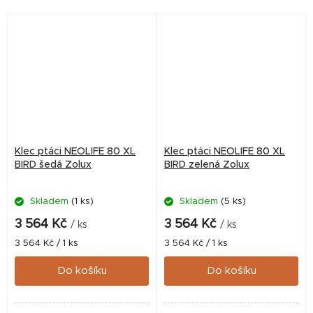
Klec ptáci NEOLIFE 80 XL
Klec ptáci NEOLIFE 80 XL
BIRD šedá Zolux
BIRD zelená Zolux
Skladem
(1 ks)
Skladem
(5 ks)
3 564 Kč
3 564 Kč
/ ks
/ ks
Měrná
Měrná
3 564 Kč / 1 ks
3 564 Kč / 1 ks
cena:
cena:
Do košíku
Do košíku