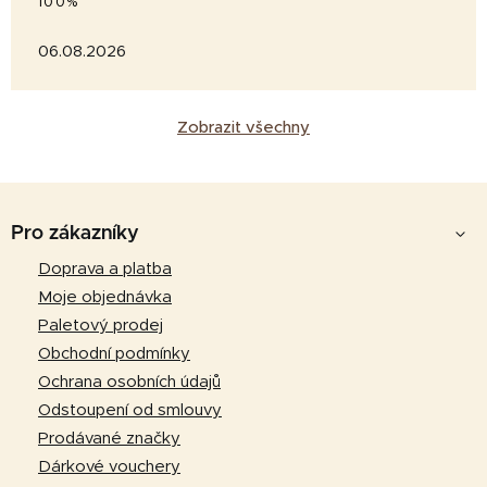
100%
06.08.2026
Zobrazit všechny
Z
á
Pro zákazníky
p
Doprava a platba
a
Moje objednávka
t
Paletový prodej
í
Obchodní podmínky
Ochrana osobních údajů
Odstoupení od smlouvy
Prodávané značky
Dárkové vouchery