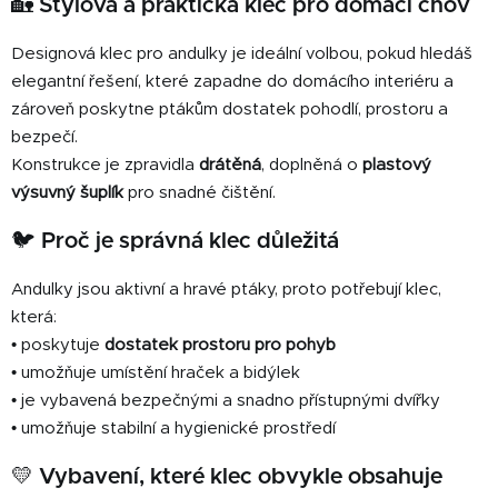
🏡 Stylová a praktická klec pro domácí chov
d
a
Designová klec pro andulky je ideální volbou, pokud hledáš
c
í
elegantní řešení, které zapadne do domácího interiéru a
p
zároveň poskytne ptákům dostatek pohodlí, prostoru a
r
bezpečí.
v
Konstrukce je zpravidla
drátěná
, doplněná o
plastový
k
výsuvný šuplík
pro snadné čištění.
y
v
🐦 Proč je správná klec důležitá
ý
p
Andulky jsou aktivní a hravé ptáky, proto potřebují klec,
i
která:
s
• poskytuje
dostatek prostoru pro pohyb
u
• umožňuje umístění hraček a bidýlek
• je vybavená bezpečnými a snadno přístupnými dvířky
• umožňuje stabilní a hygienické prostředí
💛 Vybavení, které klec obvykle obsahuje