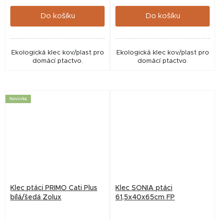
cena:
cena:
Do košíku
Do košíku
Ekologická klec kov/plast pro
Ekologická klec kov/plast pro
domácí ptactvo.
domácí ptactvo.
Novinka
Klec ptáci PRIMO Cati Plus
Klec SONIA ptáci
bílá/šedá Zolux
61,5x40x65cm FP