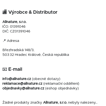
🏬 Výrobce & Distributor
Allnature, s.r.o.
IČO: 01391046
DIČ: CZ01391046
📍 Adresa
Březhradská 148/3,
503 32 Hradec Králové, Česká republika
📧 E‑mail
info@allnature.cz
(obecné dotazy)
reklamace@allnature.cz
(reklamační oddělení)
objednavky@allnature.cz
(eshop objednávky)
Žádné produkty značky
Allnature, s.r.o.
nebyly nalezeny...