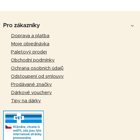
Z
á
Pro zákazníky
p
Doprava a platba
a
Moje objednávka
t
Paletový prodej
í
Obchodní podmínky
Ochrana osobních údajů
Odstoupení od smlouvy
Prodávané značky
Dárkové vouchery
Tipy na dárky