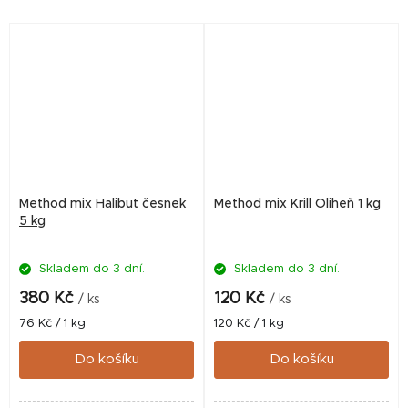
použití. Více informací v
použití. Více informací v
popisu výrobku.
popisu výrobku.
Method mix Halibut česnek
Method mix Krill Oliheň 1 kg
5 kg
Skladem do 3 dní.
Skladem do 3 dní.
380 Kč
120 Kč
/ ks
/ ks
Měrná
Měrná
76 Kč / 1 kg
120 Kč / 1 kg
cena:
cena:
Do košíku
Do košíku