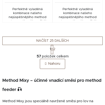
Perfektně vyladěná
Perfektně vyladěná
kombinace našeho
kombinace našeho
nejúspěšnějšího method
nejúspěšnějšího method
mixu s ostře pálivou Chilli
mixu s ostře pálivou Chilli
papričkou a Španělským
papričkou a Španělským
pepřem. Velmi kvalitní,
pepřem. Velmi kvalitní,
mnohodruhová směs
mnohodruhová směs
výběrových surovin, s...
výběrových surovin, s...
NAČÍST 25 DALŠÍCH
S
1
2
t
O
r
57
položek celkem
v
á
Nahoru
n
l
k
á
o
d
v
Method Mixy – účinné vnadicí směsi pro method
a
á
c
n
feeder 🎣
í
í
p
r
Method Mixy jsou speciálně navržené směsi pro lov na