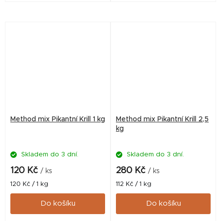
Unikátní kombinace pro
Unikátní kombinace pro
celoroční použití.
celoroční použití.
Method mix Pikantní Krill 1 kg
Method mix Pikantní Krill 2,5
kg
Skladem do 3 dní.
Skladem do 3 dní.
120 Kč
280 Kč
/ ks
/ ks
Měrná
Měrná
120 Kč / 1 kg
112 Kč / 1 kg
cena:
cena:
Do košíku
Do košíku