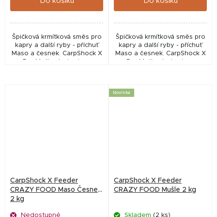
Do košíku
Do košíku
Špičková krmítková směs pro
Špičková krmítková směs pro
kapry a další ryby - příchuť
kapry a další ryby - příchuť
Maso a česnek. CarpShock X
Maso a česnek. CarpShock X
Pro Method mixy jsou
Pro Method mixy jsou
nabušené směsi, vycházející
nabušené směsi, vycházející
z receptur našich boilies,
z receptur našich boilies,
které zaručeně...
které zaručeně...
Novinka
CarpShock X Feeder
CarpShock X Feeder
CRAZY FOOD Maso Česnek
CRAZY FOOD Mušle 2 kg
2 kg
Nedostupné
Skladem
(2 ks)