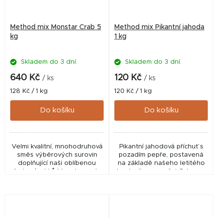
Method mix Monstar Crab 5
Method mix Pikantní jahoda
kg
1 kg
Skladem do 3 dní.
Skladem do 3 dní.
640 Kč
120 Kč
/ ks
/ ks
Měrná
Měrná
128 Kč / 1 kg
120 Kč / 1 kg
cena:
cena:
Do košíku
Do košíku
Velmi kvalitní, mnohodruhová
Pikantní jahodová příchuť s
směs výběrových surovin
pozadím pepře, postavená
doplňující naši oblíbenou
na základě našeho letitého
řadu výrobků Monster crab.
bestselleru - směsi Calypso.
Významnou surovinovou
Unikátní kombinace pro
složkou je ve směsi
celoroční použití.
krevetová moučka, která je
v...