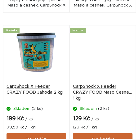
kapry a další ryby - příchuť
kapry a další ryby - příchuť
Maso a česnek. CarpShock X
Maso a česnek. CarpShock X
Pro Method mixy jsou
Pro Method mixy jsou
nabušené směsi, vycházející
nabušené směsi, vycházející
z receptur našich boilies,
z receptur našich boilies,
které zaručeně...
které zaručeně...
Novinka
Novinka
CarpShock X Feeder
CarpShock X Feeder
CRAZY FOOD Jahoda 2 kg
CRAZY FOOD Maso Česnek
1 kg
Skladem
(2 ks)
Skladem
(2 ks)
199 Kč
129 Kč
/ ks
/ ks
Měrná
Měrná
99,50 Kč / 1 kg
129 Kč / 1 kg
cena:
cena: