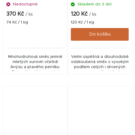
Nedostupné
Skladem do 3 dní.
370 Kč
120 Kč
/ ks
/ ks
Měrná
Měrná
74 Kč / 1 kg
120 Kč / 1 kg
cena:
cena:
Do košíku
Mnohodruhová směs jemně
Velmi úspěšná a dlouhodobě
mletých surovin včetně
odzkoušená směs s vysokým
Anýzu a pravého perníku.
podílem celých i drcených
Tyto příchutě jsou velmi
semen, s přírodním "
vyhledávané jak rybáři, tak
červeným " kořením a pravým
především rybami, které je
česnekem. Nejprodávanější!
mají velmi v oblibě !...