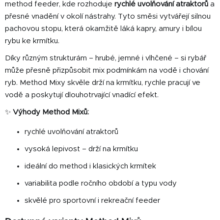
v
method feeder, kde rozhoduje
rychlé uvolňování atraktorů
a
k
přesné vnadění v okolí nástrahy. Tyto směsi vytvářejí silnou
y
pachovou stopu, která okamžitě láká kapry, amury i bílou
v
rybu ke krmítku.
ý
p
Díky různým strukturám – hrubé, jemné i vlhčené – si rybář
i
může přesně přizpůsobit mix podmínkám na vodě i chování
s
ryb. Method Mixy skvěle drží na krmítku, rychle pracují ve
u
vodě a poskytují dlouhotrvající vnadící efekt.
✨
Výhody Method Mixů:
rychlé uvolňování atraktorů
vysoká lepivost – drží na krmítku
ideální do method i klasických krmítek
variabilita podle ročního období a typu vody
skvělé pro sportovní i rekreační feeder