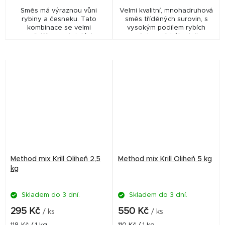
Směs má výraznou vůni
Velmi kvalitní, mnohadruhová
rybiny a česneku. Tato
směs tříděných surovin, s
kombinace se velmi
vysokým podílem rybích
osvědčila na stojatých,
mouček, mořského krilu a
bahnitých vodách. Celoroční
halibut peletek.
použití. Více informací v
popisu výrobku.
Method mix Krill Oliheň 2,5
Method mix Krill Oliheň 5 kg
kg
Skladem do 3 dní.
Skladem do 3 dní.
295 Kč
550 Kč
/ ks
/ ks
Měrná
Měrná