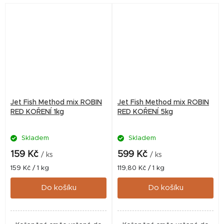
které zaručeně...
které zaručeně...
Jet Fish Method mix ROBIN
Jet Fish Method mix ROBIN
RED KOŘENÍ 1kg
RED KOŘENÍ 5kg
Skladem
Skladem
159 Kč
599 Kč
/ ks
/ ks
Měrná
Měrná
159 Kč / 1 kg
119,80 Kč / 1 kg
cena:
cena:
Do košíku
Do košíku