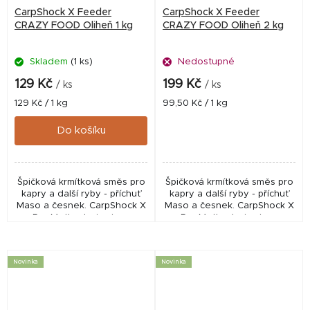
CarpShock X Feeder
CarpShock X Feeder
CRAZY FOOD Oliheň 1 kg
CRAZY FOOD Oliheň 2 kg
Skladem
(1 ks)
Nedostupné
129 Kč
199 Kč
/ ks
/ ks
Měrná
Měrná
129 Kč / 1 kg
99,50 Kč / 1 kg
cena:
cena:
Do košíku
Špičková krmítková směs pro
Špičková krmítková směs pro
kapry a další ryby - příchuť
kapry a další ryby - příchuť
Maso a česnek. CarpShock X
Maso a česnek. CarpShock X
Pro Method mixy jsou
Pro Method mixy jsou
nabušené směsi, vycházející
nabušené směsi, vycházející
z receptur našich boilies,
z receptur našich boilies,
které zaručeně...
které zaručeně...
Novinka
Novinka