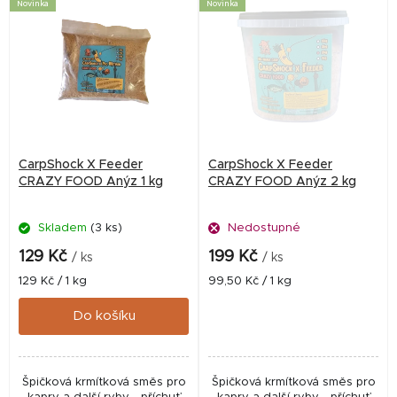
V
Novinka
Novinka
ý
p
i
s
p
r
CarpShock X Feeder
CarpShock X Feeder
o
CRAZY FOOD Anýz 1 kg
CRAZY FOOD Anýz 2 kg
d
Skladem
(3 ks)
Nedostupné
u
k
129 Kč
199 Kč
/ ks
/ ks
t
Měrná
Měrná
129 Kč / 1 kg
99,50 Kč / 1 kg
cena:
cena:
ů
Do košíku
Špičková krmítková směs pro
Špičková krmítková směs pro