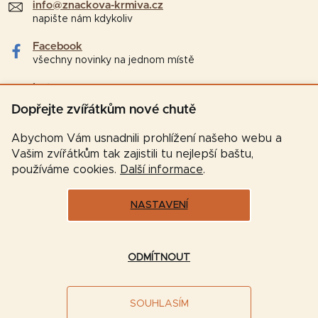
info@znackova-krmiva.cz
napište nám kdykoliv
Facebook
všechny novinky na jednom místě
Instagram
tipy a zajímavosti pro chovatele
Dopřejte zvířátkům nové chutě
Abychom Vám usnadnili prohlížení našeho webu a
Vašim zvířátkům tak zajistili tu nejlepší baštu,
používáme cookies.
Další informace
.
NASTAVENÍ
Vytvořil Shoptet
ODMÍTNOUT
Copyright 2026
Značková-krmiva.cz
. Všechna práva
SOUHLASÍM
vyhrazena.
Upravit nastavení cookies