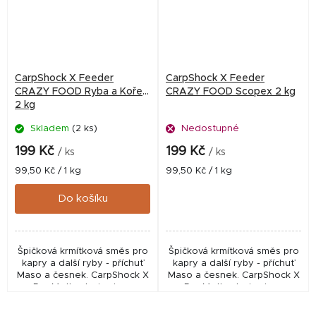
CarpShock X Feeder
CarpShock X Feeder
CRAZY FOOD Ryba a Koření
CRAZY FOOD Scopex 2 kg
2 kg
Skladem
(2 ks)
Nedostupné
199 Kč
199 Kč
/ ks
/ ks
Měrná
Měrná
99,50 Kč / 1 kg
99,50 Kč / 1 kg
cena:
cena:
Do košíku
Špičková krmítková směs pro
Špičková krmítková směs pro
kapry a další ryby - příchuť
kapry a další ryby - příchuť
Maso a česnek. CarpShock X
Maso a česnek. CarpShock X
Pro Method mixy jsou
Pro Method mixy jsou
nabušené směsi, vycházející
nabušené směsi, vycházející
z receptur našich boilies,
z receptur našich boilies,