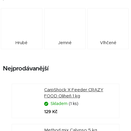
Hrubé
Jemné
Vlhčené
Nejprodávanější
CarpShock X Feeder CRAZY
FOOD Oliheň 1 kg
Skladem
(1 ks)
129 Kč
Method mix Calypso 5 kg