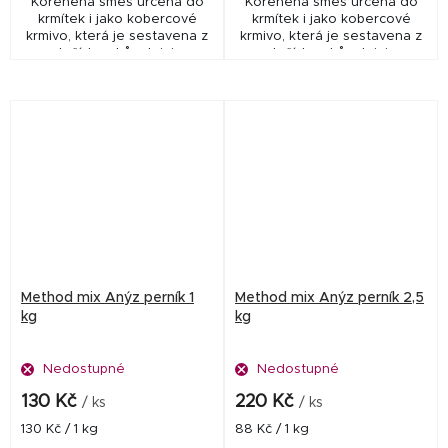
Kořeněná směs určená do
Kořeněná směs určená do
krmítek i jako kobercové
krmítek i jako kobercové
krmivo, která je sestavena z
krmivo, která je sestavena z
ptačích zobů, olejnin,
ptačích zobů, olejnin,
kukuřičných vloček a
kukuřičných vloček a
doplněná jedním z nejlepších
doplněná jedním z nejlepších
atraktorů - Robinem redem,...
atraktorů - Robinem redem,...
Method mix Anýz perník 1
Method mix Anýz perník 2,5
kg
kg
Nedostupné
Nedostupné
130 Kč
220 Kč
/ ks
/ ks
Měrná
Měrná
130 Kč / 1 kg
88 Kč / 1 kg
cena:
cena: