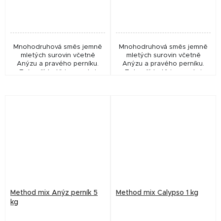
Mnohodruhová směs jemně
Mnohodruhová směs jemně
mletých surovin včetně
mletých surovin včetně
Anýzu a pravého perníku.
Anýzu a pravého perníku.
Tyto příchutě jsou velmi
Tyto příchutě jsou velmi
vyhledávané jak rybáři, tak
vyhledávané jak rybáři, tak
především rybami, které je
především rybami, které je
mají velmi v oblibě !...
mají velmi v oblibě !...
Method mix Anýz perník 5
Method mix Calypso 1 kg
kg