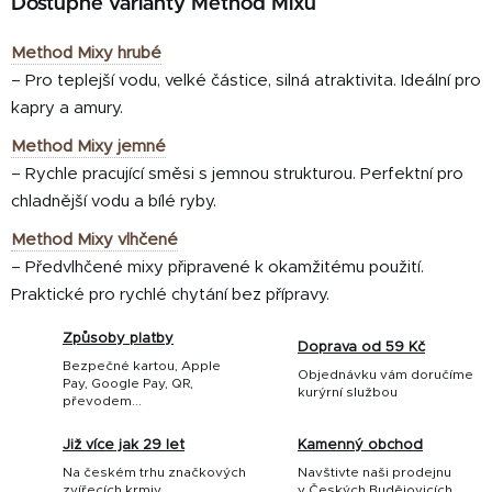
Dostupné varianty Method Mixů
Method Mixy hrubé
– Pro teplejší vodu, velké částice, silná atraktivita. Ideální pro
kapry a amury.
Method Mixy jemné
– Rychle pracující směsi s jemnou strukturou. Perfektní pro
chladnější vodu a bílé ryby.
Method Mixy vlhčené
– Předvlhčené mixy připravené k okamžitému použití.
Praktické pro rychlé chytání bez přípravy.
Způsoby platby
Doprava od 59 Kč
Bezpečné kartou, Apple
Objednávku vám doručíme
Pay, Google Pay, QR,
kurýrní službou
převodem...
Již více jak 29 let
Kamenný obchod
Na českém trhu značkových
Navštivte naši prodejnu
zvířecích krmiv
v Českých Budějovicích