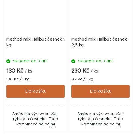
Method mix Halibut česnek 1
Method mix Halibut česnek
kg
2,5 kg
Skladem do 3 dní.
Skladem do 3 dní.
130 Kč
230 Kč
/ ks
/ ks
Měrná
Měrná
130 Kč / 1 kg
92 Kč / 1 kg
cena:
cena:
Do košíku
Do košíku
Směs má výraznou vůni
Směs má výraznou vůni
rybiny a česneku. Tato
rybiny a česneku. Tato
kombinace se velmi
kombinace se velmi
osvědčila na stojatých,
osvědčila na stojatých,
bahnitých vodách. Celoroční
bahnitých vodách. Celoroční