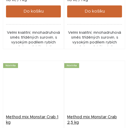
118 Kč / 1 kg
110 Kč / 1 kg
cena:
cena:
Do košíku
Do košíku
Velmi kvalitní, mnohadruhová
Velmi kvalitní, mnohadruhová
směs tříděných surovin, s
směs tříděných surovin, s
vysokým podílem rybích
vysokým podílem rybích
mouček, mořského krilu a
mouček, mořského krilu a
halibut peletek.
halibut peletek.
Novinka
Novinka
Method mix Monstar Crab 1
Method mix Monstar Crab
kg
2,5 kg