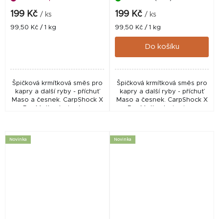
199 Kč
199 Kč
/ ks
/ ks
Měrná
Měrná
99,50 Kč / 1 kg
99,50 Kč / 1 kg
cena:
cena:
Do košíku
Špičková krmítková směs pro
Špičková krmítková směs pro
kapry a další ryby - příchuť
kapry a další ryby - příchuť
Maso a česnek. CarpShock X
Maso a česnek. CarpShock X
Pro Method mixy jsou
Pro Method mixy jsou
nabušené směsi, vycházející
nabušené směsi, vycházející
z receptur našich boilies,
z receptur našich boilies,
které zaručeně...
které zaručeně...
Novinka
Novinka