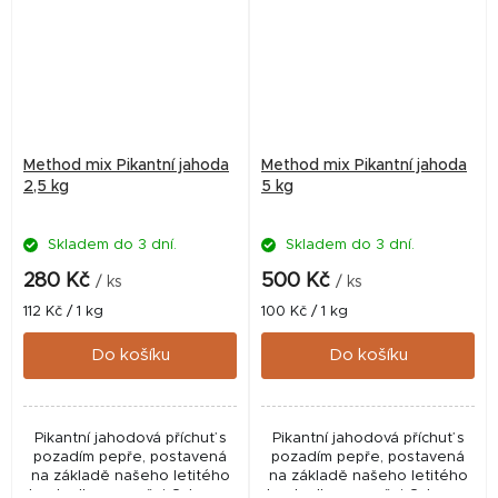
Method mix Pikantní jahoda
Method mix Pikantní jahoda
2,5 kg
5 kg
Skladem do 3 dní.
Skladem do 3 dní.
280 Kč
500 Kč
/ ks
/ ks
Měrná
Měrná
112 Kč / 1 kg
100 Kč / 1 kg
cena:
cena:
Do košíku
Do košíku
Pikantní jahodová příchuť s
Pikantní jahodová příchuť s
pozadím pepře, postavená
pozadím pepře, postavená
na základě našeho letitého
na základě našeho letitého
bestselleru - směsi Calypso.
bestselleru - směsi Calypso.