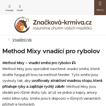
Přejít
Nákup
na
obsah
košík
Vnadění ryb
Method Mixy vnadící pro rybolov
Method Mixy – vnadící směsi pro rybolov 🎣
Method Mixy jsou speciálně navržené vnadicí směsi, které
skvěle fungují při lovu na method feeder. Tyto směsi jsou
vyvinuty tak, aby
uvolňovaly atraktivní vnadnou stopu, která
přitahuje ryby a zajišťuje rychlý záběr
. Method Mixy jsou
ideální pro různé druhy ryb, ať už se jedná o kapry, amury
nebo bílou rybu. Směsi jsou k dispozici v různých variantách
příchutí a texturách.