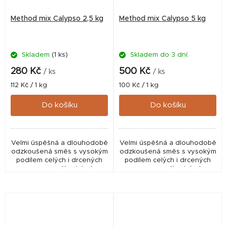
Method mix Calypso 2,5 kg
Method mix Calypso 5 kg
Skladem
(1 ks)
Skladem do 3 dní.
280 Kč
500 Kč
/ ks
/ ks
Měrná
Měrná
112 Kč / 1 kg
100 Kč / 1 kg
cena:
cena:
Do košíku
Do košíku
Velmi úspěšná a dlouhodobě
Velmi úspěšná a dlouhodobě
odzkoušená směs s vysokým
odzkoušená směs s vysokým
podílem celých i drcených
podílem celých i drcených
semen, s přírodním "
semen, s přírodním "
červeným " kořením a pravým
červeným " kořením a pravým
česnekem. Nejprodávanější!
česnekem. Nejprodávanější!