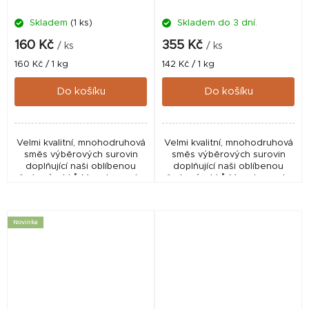
Skladem
(1 ks)
Skladem do 3 dní.
160 Kč
355 Kč
/ ks
/ ks
Měrná
Měrná
160 Kč / 1 kg
142 Kč / 1 kg
cena:
cena:
Do košíku
Do košíku
Velmi kvalitní, mnohodruhová
Velmi kvalitní, mnohodruhová
směs výběrových surovin
směs výběrových surovin
doplňující naši oblíbenou
doplňující naši oblíbenou
řadu výrobků Monster crab.
řadu výrobků Monster crab.
Významnou surovinovou
Významnou surovinovou
složkou je ve směsi
složkou je ve směsi
krevetová moučka, která je
krevetová moučka, která je
Novinka
v...
v...