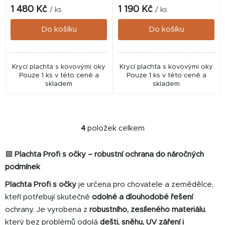
1 480 Kč
1 190 Kč
/ ks
/ ks
Do košíku
Do košíku
Krycí plachta s kovovými oky
Krycí plachta s kovovými oky
Pouze 1 ks v této ceně a
Pouze 1 ks v této ceně a
skladem
skladem
4
položek celkem
O
v
l
🟩
Plachta Profi s očky – robustní ochrana do náročných
á
podmínek
d
Plachta Profi s očky
je určena pro chovatele a zemědělce,
a
kteří potřebují skutečně
odolné a dlouhodobé řešení
c
í
ochrany. Je vyrobena z
robustního, zesíleného materiálu
,
p
který bez problémů odolá
dešti, sněhu, UV záření i