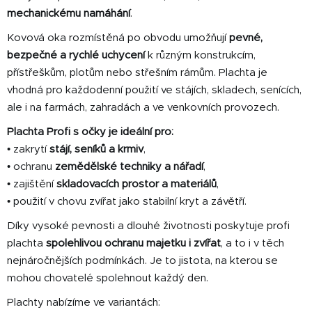
r
mechanickému namáhání
.
v
Kovová oka rozmístěná po obvodu umožňují
pevné,
k
y
bezpečné a rychlé uchycení
k různým konstrukcím,
v
přístřeškům, plotům nebo střešním rámům. Plachta je
ý
vhodná pro každodenní použití ve stájích, skladech, senících,
p
ale i na farmách, zahradách a ve venkovních provozech.
i
s
Plachta Profi s očky je ideální pro:
u
• zakrytí
stájí, seníků a krmiv
,
• ochranu
zemědělské techniky a nářadí
,
• zajištění
skladovacích prostor a materiálů
,
• použití v chovu zvířat jako stabilní kryt a závětří.
Díky vysoké pevnosti a dlouhé životnosti poskytuje profi
plachta
spolehlivou ochranu majetku i zvířat
, a to i v těch
nejnáročnějších podmínkách. Je to jistota, na kterou se
mohou chovatelé spolehnout každý den.
Plachty nabízíme ve variantách: