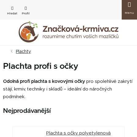
Přejít
Nákup
na
obsah
košík
Plachty
Plachta profi s očky
Odolná profi plachta s kovovými očky
pro spolehlivé zakrytí
stájí, krmiv, techniky i skladů – ideální do náročných
podmínek.
Nejprodávanější
Plachta s očky polyetylenová