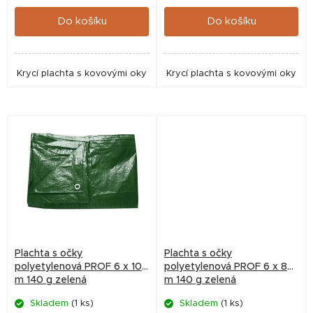
t
Do košíku
Do košíku
ů
Krycí plachta s kovovými oky
Krycí plachta s kovovými oky
Plachta s očky
Plachta s očky
polyetylenová PROF 6 x 10
polyetylenová PROF 6 x 8
m 140 g zelená
m 140 g zelená
Skladem
(1 ks)
Skladem
(1 ks)