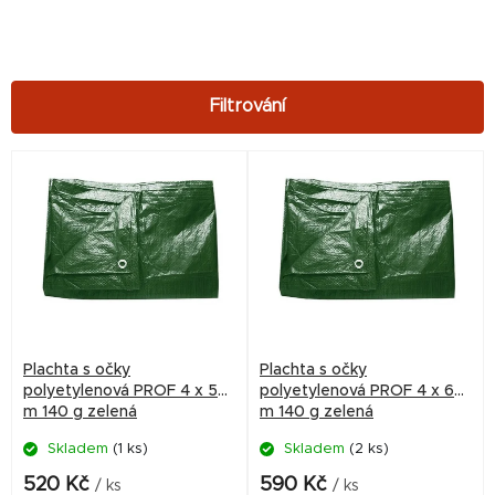
V
ý
p
i
s
p
r
Plachta s očky
Plachta s očky
o
polyetylenová PROF 4 x 5
polyetylenová PROF 4 x 6
m 140 g zelená
m 140 g zelená
d
Skladem
(1 ks)
Skladem
(2 ks)
u
k
520 Kč
590 Kč
/ ks
/ ks