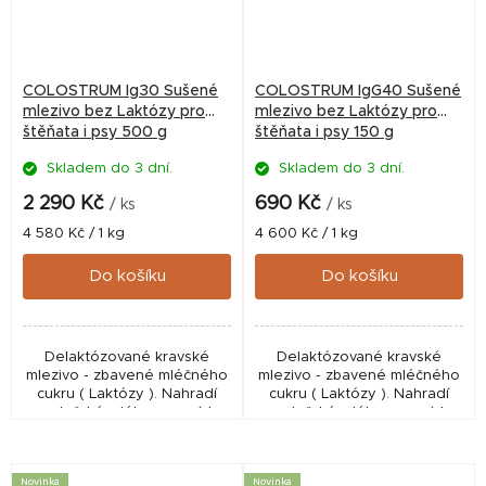
COLOSTRUM Ig30 Sušené
COLOSTRUM IgG40 Sušené
mlezivo bez Laktózy pro
mlezivo bez Laktózy pro
štěňata i psy 500 g
štěňata i psy 150 g
Skladem do 3 dní.
Skladem do 3 dní.
2 290 Kč
690 Kč
/ ks
/ ks
Měrná
Měrná
4 580 Kč / 1 kg
4 600 Kč / 1 kg
cena:
cena:
Do košíku
Do košíku
Delaktózované kravské
Delaktózované kravské
mlezivo - zbavené mléčného
mlezivo - zbavené mléčného
cukru ( Laktózy ). Nahradí
cukru ( Laktózy ). Nahradí
mateřské mléko v prvních
mateřské mléko v prvních
třech dnech života štěněte a
třech dnech života štěněte a
dodá nezbytné živiny (
dodá nezbytné živiny (
imunoglobuliny, aj.)...
imunoglobuliny, aj.)...
Novinka
Novinka