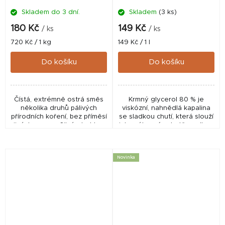
Skladem do 3 dní.
Skladem
(3 ks)
180 Kč
149 Kč
/ ks
/ ks
Měrná
Měrná
720 Kč / 1 kg
149 Kč / 1 l
cena:
cena:
Do košíku
Do košíku
Čístá, extrémně ostrá směs
Krmný glycerol 80 % je
několika druhů pálivých
viskózní, nahnědlá kapalina
přírodních koření, bez příměsí
se sladkou chutí, která slouží
jiných semen. Silný atraktor.
jako výborné zchutňovadlo a
Hlavním základem je speciální
zvlhčovadlo do rybářských
druh pepře a extrakt z chilli...
návnad. Zlepšuje vaznost,
strukturu a...
Novinka