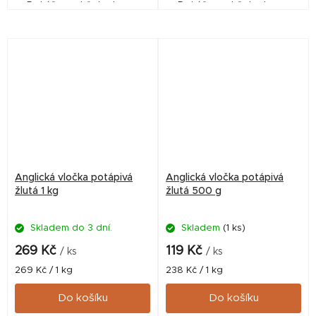
Dokážou udržet ryby na
Dokážou udržet ryby na
krmném místě. Mají neutrální
krmném místě. Mají neutrální
příchuť, takže si je můžete
příchuť, takže si je můžete
zatraktivnit dle vašich...
zatraktivnit dle vašich...
Anglická vločka potápivá
Anglická vločka potápivá
žlutá 1 kg
žlutá 500 g
Skladem do 3 dní.
Skladem
(1 ks)
269 Kč
119 Kč
/ ks
/ ks
Měrná
Měrná
269 Kč / 1 kg
238 Kč / 1 kg
cena:
cena:
Do košíku
Do košíku