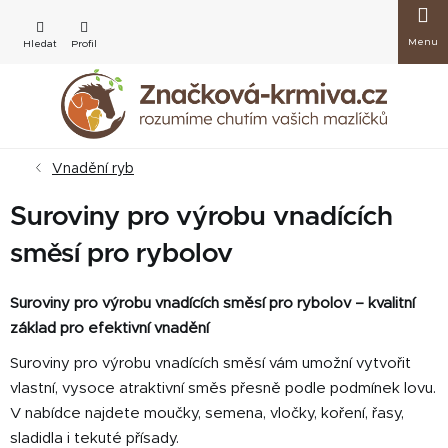
Přejít
Nákup
na
obsah
košík
Vnadění ryb
Suroviny pro výrobu vnadících
směsí pro rybolov
Suroviny pro výrobu vnadících směsí pro rybolov – kvalitní
základ pro efektivní vnadění
Suroviny pro výrobu vnadících směsí vám umožní vytvořit
vlastní, vysoce atraktivní směs přesně podle podmínek lovu.
V nabídce najdete moučky, semena, vločky, koření, řasy,
sladidla i tekuté přísady.