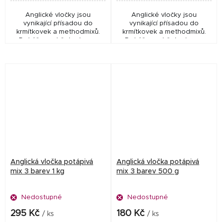
Anglické vločky jsou
Anglické vločky jsou
vynikající přísadou do
vynikající přísadou do
krmítkovek a methodmixů.
krmítkovek a methodmixů.
Dokážou udržet ryby na
Dokážou udržet ryby na
krmném místě. Mají neutrální
krmném místě. Mají neutrální
příchuť, takže si je můžete
příchuť, takže si je můžete
zatraktivnit dle vašich...
zatraktivnit dle vašich...
Anglická vločka potápivá
Anglická vločka potápivá
mix 3 barev 1 kg
mix 3 barev 500 g
Nedostupné
Nedostupné
295 Kč
180 Kč
/ ks
/ ks