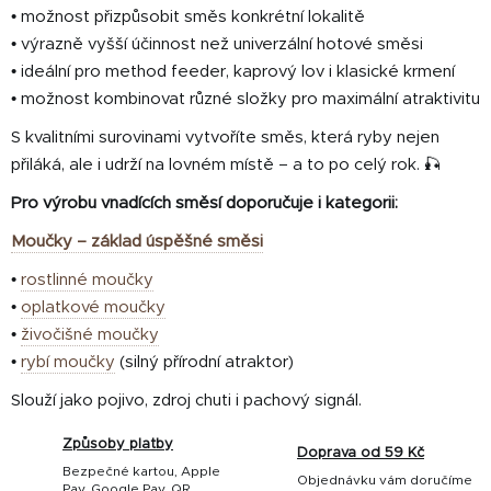
• možnost přizpůsobit směs konkrétní lokalitě
• výrazně vyšší účinnost než univerzální hotové směsi
• ideální pro method feeder, kaprový lov i klasické krmení
• možnost kombinovat různé složky pro maximální atraktivitu
S kvalitními surovinami vytvoříte směs, která ryby nejen
přiláká, ale i udrží na lovném místě – a to po celý rok. 🎣
Pro výrobu vnadících směsí doporučuje i kategorii:
Moučky – základ úspěšné směsi
•
rostlinné moučky
•
oplatkové moučky
•
živočišné moučky
•
rybí moučky
(silný přírodní atraktor)
Slouží jako pojivo, zdroj chuti i pachový signál.
Způsoby platby
Doprava od 59 Kč
Bezpečné kartou, Apple
Objednávku vám doručíme
Pay, Google Pay, QR,