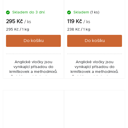
Skladem do 3 dní.
Skladem
(1 ks)
295 Kč
119 Kč
/ ks
/ ks
Měrná
Měrná
295 Kč / 1 kg
238 Kč / 1 kg
cena:
cena:
Do košíku
Do košíku
Anglické vločky jsou
Anglické vločky jsou
vynikající přísadou do
vynikající přísadou do
krmítkovek a methodmixů.
krmítkovek a methodmixů.
Dokážou udržet ryby na
Dokážou udržet ryby na
krmném místě. Mají neutrální
krmném místě. Mají neutrální
příchuť, takže si je můžete
příchuť, takže si je můžete
zatraktivnit dle vašich...
zatraktivnit dle vašich...