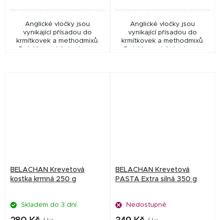
Anglické vločky jsou
Anglické vločky jsou
vynikající přísadou do
vynikající přísadou do
krmítkovek a methodmixů.
krmítkovek a methodmixů.
Dokážou udržet ryby na
Dokážou udržet ryby na
krmném místě. Mají neutrální
krmném místě. Mají neutrální
příchuť, takže si je můžete
příchuť, takže si je můžete
zatraktivnit dle vašich...
zatraktivnit dle vašich...
BELACHAN Krevetová
BELACHAN Krevetová
kostka krmná 250 g
PASTA Extra silná 350 g
Skladem do 3 dní.
Nedostupné