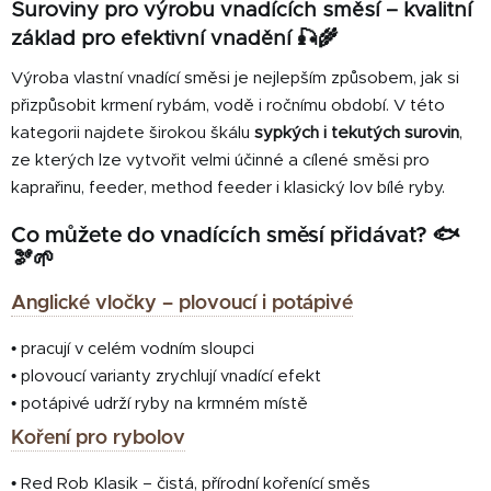
v
Suroviny pro výrobu vnadících směsí – kvalitní
a
á
základ pro efektivní vnadění 🎣🌾
c
n
í
í
Výroba vlastní vnadící směsi je nejlepším způsobem, jak si
p
přizpůsobit krmení rybám, vodě i ročnímu období. V této
r
kategorii najdete širokou škálu
sypkých i tekutých surovin
,
v
ze kterých lze vytvořit velmi účinné a cílené směsi pro
k
y
kaprařinu, feeder, method feeder i klasický lov bílé ryby.
v
Co můžete do vnadících směsí přidávat? 🐟
ý
🫘🌱
p
i
Anglické vločky – plovoucí i potápivé
s
u
• pracují v celém vodním sloupci
• plovoucí varianty zrychlují vnadící efekt
• potápivé udrží ryby na krmném místě
Koření pro rybolov
• Red Rob Klasik – čistá, přírodní kořenící směs