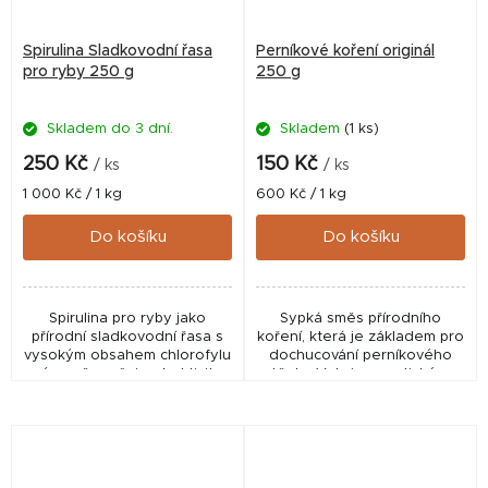
Spirulina Sladkovodní řasa
Perníkové koření originál
pro ryby 250 g
250 g
Skladem do 3 dní.
Skladem
(1 ks)
250 Kč
150 Kč
/ ks
/ ks
Měrná
Měrná
1 000 Kč / 1 kg
600 Kč / 1 kg
cena:
cena:
Do košíku
Do košíku
Spirulina pro ryby jako
Sypká směs přírodního
přírodní sladkovodní řasa s
koření, která je základem pro
vysokým obsahem chlorofylu
dochucování perníkového
výrazně zvyšuje atraktivitu
těsta. Velmi aromatické a
vnadicích směsí, boilies a
velmi atraktivní pro ryby
method mixů. Přirozená vůně
zelených řas...