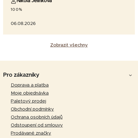
Nikola Jelínková
100%
06.08.2026
Zobrazit všechny
Z
á
Pro zákazníky
p
Doprava a platba
a
Moje objednávka
t
Paletový prodej
í
Obchodní podmínky
Ochrana osobních údajů
Odstoupení od smlouvy
Prodávané značky