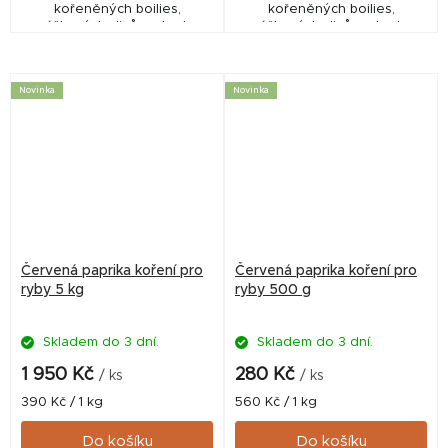
kořeněných boilies,
kořeněných boilies,
práškových dipů, nebo lze
práškových dipů, nebo lze
použít přímo jako “práškový
použít přímo jako “práškový
booster” do krmítkovek nebo
booster” do krmítkovek nebo
method mixů. Dlouhé...
method mixů. Dlouhé...
Novinka
Novinka
Červená paprika koření pro
Červená paprika koření pro
ryby 5 kg
ryby 500 g
Skladem do 3 dní.
Skladem do 3 dní.
1 950 Kč
280 Kč
/ ks
/ ks
Měrná
Měrná
390 Kč / 1 kg
560 Kč / 1 kg
cena:
cena:
Do košíku
Do košíku