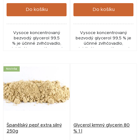
cena:
cena:
ů
Do košíku
Do košíku
Vysoce koncentrovaný
Vysoce koncentrovaný
bezvodý glycerol 99,5
bezvodý glycerol 99,5 % je
% je účinné zvlhčovadlo,
účinné zvlhčovadlo,
stabilizátor a nosič aromat,
stabilizátor a nosič aromat,
ideální pro výrobu boilies,
ideální pro výrobu boilies,
pelet, method mixů i PVA
pelet, method mixů i PVA
směsí. Díky...
směsí. Díky své schopnosti...
Novinka
Španělský pepř extra silný
Glycerol krmný glycerin 80
250g
% 1 l