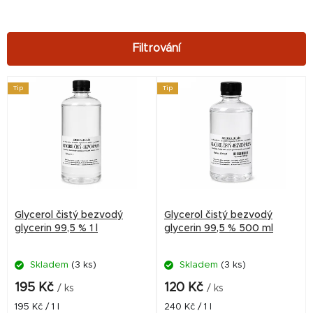
V
Tip
Tip
ý
p
i
s
p
r
Glycerol čistý bezvodý
Glycerol čistý bezvodý
o
glycerin 99,5 % 1 l
glycerin 99,5 % 500 ml
d
Skladem
(3 ks)
Skladem
(3 ks)
u
k
195 Kč
120 Kč
/ ks
/ ks
t
Měrná
Měrná
195 Kč / 1 l
240 Kč / 1 l