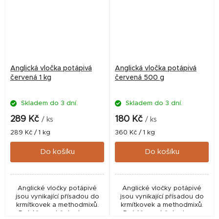
Anglická vločka potápivá
Anglická vločka potápivá
červená 1 kg
červená 500 g
Skladem do 3 dní.
Skladem do 3 dní.
289 Kč
180 Kč
/ ks
/ ks
Měrná
Měrná
289 Kč / 1 kg
360 Kč / 1 kg
cena:
cena:
Do košíku
Do košíku
Anglické vločky potápivé
Anglické vločky potápivé
jsou vynikající přísadou do
jsou vynikající přísadou do
krmítkovek a methodmixů.
krmítkovek a methodmixů.
Dokážou udržet ryby na
Dokážou udržet ryby na