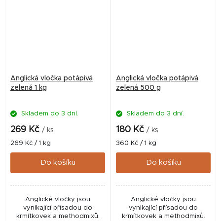
Anglická vločka potápivá
Anglická vločka potápivá
zelená 1 kg
zelená 500 g
Skladem do 3 dní.
Skladem do 3 dní.
269 Kč
180 Kč
/ ks
/ ks
Měrná
Měrná
269 Kč / 1 kg
360 Kč / 1 kg
cena:
cena:
Do košíku
Do košíku
Anglické vločky jsou
Anglické vločky jsou
vynikající přísadou do
vynikající přísadou do
krmítkovek a methodmixů.
krmítkovek a methodmixů.