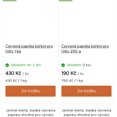
Červená paprika koření pro
Červená paprika koření pro
ryby 1 kg
ryby 250 g
Skladem do 3 dní.
Skladem
(1 ks)
430 Kč
190 Kč
/ ks
/ ks
Měrná
Měrná
430 Kč / 1 kg
760 Kč / 1 kg
cena:
cena:
Do košíku
Do košíku
Jemně mletá, sladká červená
Jemně mletá, sladká červená
paprika vhodná pro výrobu
paprika vhodná pro výrobu