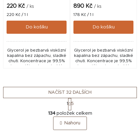
220 Kč
890 Kč
/ ks
/ ks
Měrná
Měrná
220 Kč / 1 l
178 Kč / 1 l
cena:
cena:
Do košíku
Do košíku
Glycerol je bezbarvá viskózní
Glycerol je bezbarvá viskózní
kapalina bez zápachu, sladké
kapalina bez zápachu, sladké
chuti. Koncentrace je 99,5%
chuti. Koncentrace je 99,5%
bezvodého glycerolu. Má
bezvodého glycerolu. Má
všestranné využití. Ať už pro
všestranné využití. Ať už pro
výrobu dipů či boosterů, tak
výrobu dipů či boosterů, tak
na...
na...
NAČÍST 32 DALŠÍCH
S
1
5
t
O
r
134
položek celkem
v
á
Nahoru
n
l
k
á
o
d