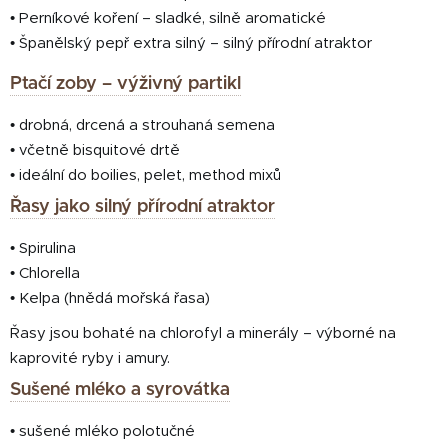
• Perníkové koření – sladké, silně aromatické
• Španělský pepř extra silný – silný přírodní atraktor
Ptačí zoby – výživný partikl
• drobná, drcená a strouhaná semena
• včetně bisquitové drtě
• ideální do boilies, pelet, method mixů
Řasy jako silný přírodní atraktor
• Spirulina
• Chlorella
• Kelpa (hnědá mořská řasa)
Řasy jsou bohaté na chlorofyl a minerály – výborné na
kaprovité ryby i amury.
Sušené mléko a syrovátka
• sušené mléko polotučné