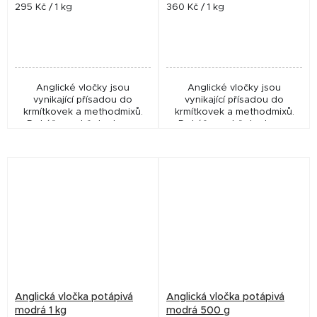
Měrná
Měrná
295 Kč / 1 kg
360 Kč / 1 kg
cena:
cena:
Anglické vločky jsou
Anglické vločky jsou
vynikající přísadou do
vynikající přísadou do
krmítkovek a methodmixů.
krmítkovek a methodmixů.
Dokážou udržet ryby na
Dokážou udržet ryby na
krmném místě. Mají neutrální
krmném místě. Mají neutrální
příchuť, takže si je můžete
příchuť, takže si je můžete
zatraktivnit dle vašich...
zatraktivnit dle vašich...
Anglická vločka potápivá
Anglická vločka potápivá
modrá 1 kg
modrá 500 g