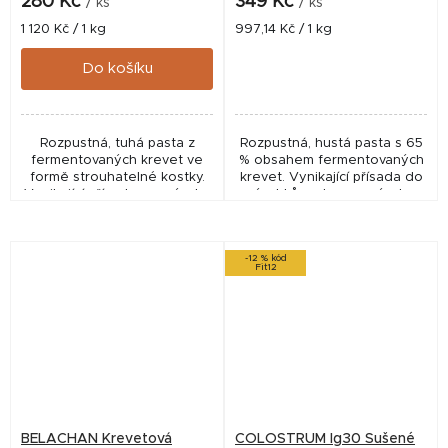
280 Kč
349 Kč
/ ks
/ ks
Měrná
Měrná
1 120 Kč / 1 kg
997,14 Kč / 1 kg
cena:
cena:
Do košíku
Rozpustná, tuhá pasta z
Rozpustná, hustá pasta s 65
fermentovaných krevet ve
% obsahem fermentovaných
formě strouhatelné kostky.
krevet. Vynikající přísada do
Vynikající přísada pro výrobu
výrobků, nebo pro výrobu
atraktivních směsí - tekutých
vlastních dipů a obalovacích
potrav, Boosterů, boilies,
těst. Rozpustná i v chladné
těst, aj....
vodě. Dovoz...
-12 % kód
Fit12
BELACHAN Krevetová
COLOSTRUM Ig30 Sušené