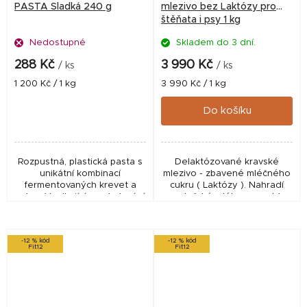
PASTA Sladká 240 g
mlezivo bez Laktózy pro
štěňata i psy 1 kg
Nedostupné
Skladem do 3 dní.
288 Kč
3 990 Kč
/ ks
/ ks
Měrná
Měrná
1 200 Kč / 1 kg
3 990 Kč / 1 kg
cena:
cena:
Do košíku
Rozpustná, plastická pasta s
Delaktózované kravské
unikátní kombinací
mlezivo - zbavené mléčného
fermentovaných krevet a
cukru ( Laktózy ). Nahradí
cukru. Vynikající na obalování
mateřské mléko v prvních
nástrah - drží perfektně!
třech dnech života štěněte a
Nebo pro výrobu vlastních
dodá nezbytné živiny (
dipů. Rozpustná i v...
imunoglobuliny, aj.)...
-12 % kód
-12 % kód
Fit12
Fit12