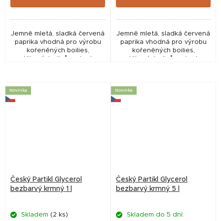
Jemně mletá, sladká červená
Jemně mletá, sladká červená
paprika vhodná pro výrobu
paprika vhodná pro výrobu
kořeněných boilies,
kořeněných boilies,
práškových dipů, nebo lze
práškových dipů, nebo lze
použít přímo jako “práškový
použít přímo jako “práškový
booster” do krmítkovek nebo
booster” do krmítkovek nebo
method mixů. Dlouhé...
method mixů. Dlouhé...
Novinka
Novinka
Český Partikl Glycerol
Český Partikl Glycerol
bezbarvý krmný 1 l
bezbarvý krmný 5 l
Skladem
(2 ks)
Skladem do 5 dní.