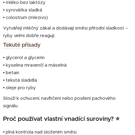
• mléko bez laktózy
• syrovátka sladká
• colostrum (mlezivo)
Vytvářejí mléčný zákal a dodávají směsi přírodní sladkost –
ryby velmi dobře reagují.
Tekuté přísady
• glycerol a glycerin
• kyselina mravenčí a máselná
• betain
• tekutá sladidla
• oleje pro ryby
Slouží k ochucení, navlhčení nebo posílení pachového
signálu.
Proč používat vlastní vnadící suroviny? ⭐
• plná kontrola nad složením směsi