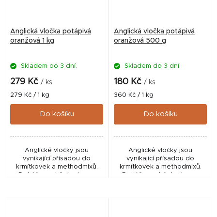
Anglická vločka potápivá
Anglická vločka potápivá
oranžová 1 kg
oranžová 500 g
Skladem do 3 dní.
Skladem do 3 dní.
279 Kč
180 Kč
/ ks
/ ks
Měrná
Měrná
279 Kč / 1 kg
360 Kč / 1 kg
cena:
cena:
Do košíku
Do košíku
Anglické vločky jsou
Anglické vločky jsou
vynikající přísadou do
vynikající přísadou do
krmítkovek a methodmixů.
krmítkovek a methodmixů.
Dokážou udržet ryby na
Dokážou udržet ryby na
krmném místě. Mají neutrální
krmném místě. Mají neutrální
příchuť, takže si je můžete
příchuť, takže si je můžete
zatraktivnit dle vašich...
zatraktivnit dle vašich...