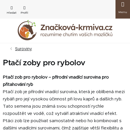
Přejít
Nákup
na
obsah
košík
Suroviny
Ptačí zoby pro rybolov
Ptačí zob pro rybolov – přírodní vnadící surovina pro
přitahování ryb
Ptačí zob je přírodní vnadící surovina, která je oblíbená mezi
rybáři pro její vysokou účinnost při lovu kaprů a dalších ryb.
Tato semena jsou známá svou schopností rychle
rozpouštět ve vodě, což vytváří atraktivní vnadící efekt.
Ptáci zob lze používat samostatně nebo ho kombinovat s
dalšími vnadícími surovinami, čímž zajišťuje větší flexibilitu a