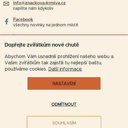
info@znackova-krmiva.cz
napište nám kdykoliv
Facebook
všechny novinky na jednom místě
Instagram
tipy a zajímavosti pro chovatele
Dopřejte zvířátkům nové chutě
Abychom Vám usnadnili prohlížení našeho webu a
Vašim zvířátkům tak zajistili tu nejlepší baštu,
používáme cookies.
Další informace
.
NASTAVENÍ
Vytvořil Shoptet
ODMÍTNOUT
Copyright 2026
Značková-krmiva.cz
. Všechna práva
SOUHLASÍM
vyhrazena.
Upravit nastavení cookies