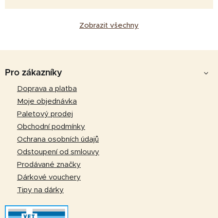
Zobrazit všechny
Z
á
Pro zákazníky
p
Doprava a platba
a
Moje objednávka
t
Paletový prodej
í
Obchodní podmínky
Ochrana osobních údajů
Odstoupení od smlouvy
Prodávané značky
Dárkové vouchery
Tipy na dárky