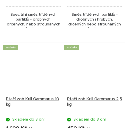
Speciální směs tříděných
Směs tříděných partiklů -
partiklů - drobných,
drobných i hrubých,
drcených, nebo strouhaných
drcených nebo strouhaných
semen různých plodin - a
semen různých plodin. S
bisquitové drtě. Vynikající
přídavkem krill moučky a
doplněk do boilies, pelet,
sušeného gammarusu, které
method mixů aj. Vlastní...
dělají z této směsi
Novinka
Novinka
naprostou...
Ptačí zob Krill Gammarus 10
Ptačí zob Krill Gammarus 2,5
kg
kg
Skladem do 3 dní.
Skladem do 3 dní.