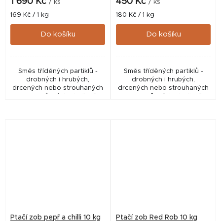
1 690 Kč
450 Kč
/ ks
/ ks
Měrná
Měrná
169 Kč / 1 kg
180 Kč / 1 kg
cena:
cena:
Do košíku
Do košíku
Směs tříděných partiklů -
Směs tříděných partiklů -
drobných i hrubých,
drobných i hrubých,
drcených nebo strouhaných
drcených nebo strouhaných
semen různých plodin. S
semen různých plodin. S
přídavkem krill moučky a
přídavkem krill moučky a
sušeného gammarusu, které
sušeného gammarusu, které
dělají z této směsi
dělají z této směsi
naprostou...
naprostou...
Ptačí zob pepř a chilli 10 kg
Ptačí zob Red Rob 10 kg