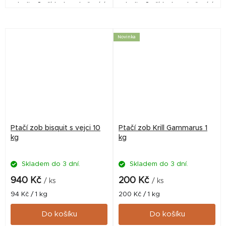
plodin. S přídavkem kořenící
plodin. S přídavkem kořenící
směsi Robin Red. Vynikající
směsi Robin Red. Vynikající
doplněk do boilies, pelet,
doplněk do boilies, pelet,
method mixů aj....
method mixů aj....
Novinka
Ptačí zob bisquit s vejci 10
Ptačí zob Krill Gammarus 1
kg
kg
Skladem do 3 dní.
Skladem do 3 dní.
940 Kč
200 Kč
/ ks
/ ks
Měrná
Měrná
94 Kč / 1 kg
200 Kč / 1 kg
cena:
cena:
Do košíku
Do košíku