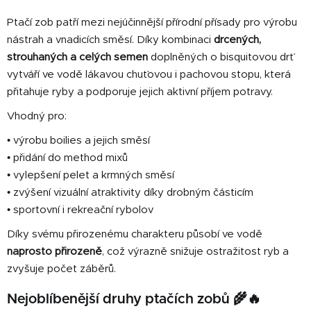
d
Ptačí zob patří mezi nejúčinnější přírodní přísady pro výrobu
a
c
nástrah a vnadicích směsí. Díky kombinaci
drcených,
í
strouhaných a celých semen
doplněných o bisquitovou drť
p
vytváří ve vodě lákavou chuťovou i pachovou stopu, která
r
přitahuje ryby a podporuje jejich aktivní příjem potravy.
v
k
Vhodný pro:
y
• výrobu boilies a jejich směsí
v
• přidání do method mixů
ý
• vylepšení pelet a krmných směsí
p
i
• zvýšení vizuální atraktivity díky drobným částicím
s
• sportovní i rekreační rybolov
u
Díky svému přirozenému charakteru působí ve vodě
naprosto přirozeně
, což výrazně snižuje ostražitost ryb a
zvyšuje počet záběrů.
Nejoblíbenější druhy ptačích zobů 🌾🔥