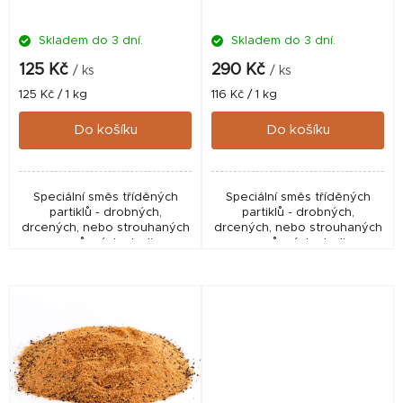
d
Skladem do 3 dní.
Skladem do 3 dní.
u
k
125 Kč
290 Kč
/ ks
/ ks
t
Měrná
Měrná
125 Kč / 1 kg
116 Kč / 1 kg
cena:
cena:
ů
Do košíku
Do košíku
Speciální směs tříděných
Speciální směs tříděných
partiklů - drobných,
partiklů - drobných,
drcených, nebo strouhaných
drcených, nebo strouhaných
semen různých plodin - a
semen různých plodin - a
bisquitové drtě. Vynikající
bisquitové drtě. Vynikající
doplněk do boilies, pelet,
doplněk do boilies, pelet,
method mixů aj. Vlastní...
method mixů aj. Vlastní...