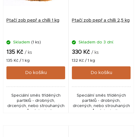
Ptačí zob pepř a chilli 1 kg
Ptačí zob pepř a chilli 2,5 kg
Skladem
(1 ks)
Skladem do 3 dní.
135 Kč
330 Kč
/ ks
/ ks
Měrná
Měrná
135 Kč / 1 kg
132 Kč / 1 kg
cena:
cena:
Do košíku
Do košíku
Speciální směs tříděných
Speciální směs tříděných
partiklů - drobných,
partiklů - drobných,
drcených, nebo strouhaných
drcených, nebo strouhaných
semen různých plodin - a
semen různých plodin - a
velmi ostrého, přírodního
velmi ostrého, přírodního
koření. Vynikající doplněk do
koření. Vynikající doplněk do
boilies, pelet, method...
boilies, pelet, method...