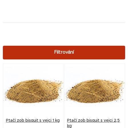
V
ý
p
i
s
p
r
Ptačí zob bisquit s vejci 1 kg
Ptačí zob bisquit s vejci 2,5
o
kg