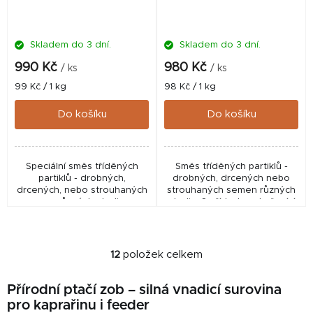
Skladem do 3 dní.
Skladem do 3 dní.
990 Kč
980 Kč
/ ks
/ ks
Měrná
Měrná
99 Kč / 1 kg
98 Kč / 1 kg
cena:
cena:
Do košíku
Do košíku
Speciální směs tříděných
Směs tříděných partiklů -
partiklů - drobných,
drobných, drcených nebo
drcených, nebo strouhaných
strouhaných semen různých
semen různých plodin - a
plodin. S přídavkem kořenící
velmi ostrého, přírodního
směsi Robin Red. Vynikající
koření. Vynikající doplněk do
doplněk do boilies, pelet,
boilies, pelet, method...
method mixů aj....
12
položek celkem
O
v
Přírodní ptačí zob – silná vnadicí surovina
l
pro kaprařinu i feeder
á