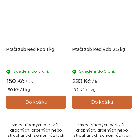
Ptačí zob Red Rob 1 kg
Ptačí zob Red Rob 2,5 kg
Skladem do 3 dní.
Skladem do 3 dní.
150 Kč
330 Kč
/ ks
/ ks
Měrná
Měrná
150 Kč / 1 kg
132 Kč / 1 kg
cena:
cena:
Do košíku
Do košíku
Směs tříděných partiklů -
Směs tříděných partiklů -
drobných, drcených nebo
drobných, drcených nebo
strouhaných semen různých
strouhaných semen různých