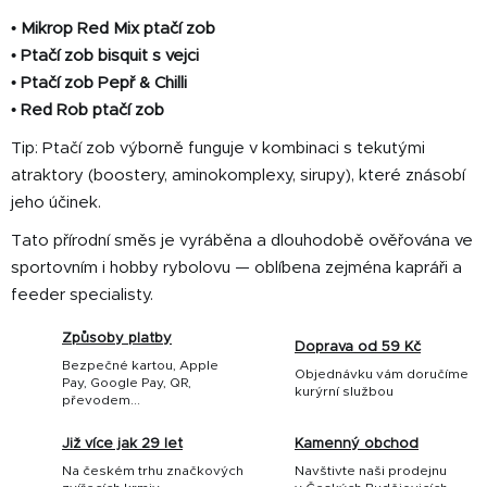
•
Mikrop Red Mix ptačí zob
•
Ptačí zob bisquit s vejci
•
Ptačí zob Pepř & Chilli
•
Red Rob ptačí zob
Tip: Ptačí zob výborně funguje v kombinaci s tekutými
atraktory (boostery, aminokomplexy, sirupy), které znásobí
jeho účinek.
Tato přírodní směs je vyráběna a dlouhodobě ověřována ve
sportovním i hobby rybolovu — oblíbena zejména kapráři a
feeder specialisty.
Způsoby platby
Doprava od 59 Kč
Bezpečné kartou, Apple
Objednávku vám doručíme
Pay, Google Pay, QR,
kurýrní službou
převodem...
Již více jak 29 let
Kamenný obchod
Na českém trhu značkových
Navštivte naši prodejnu