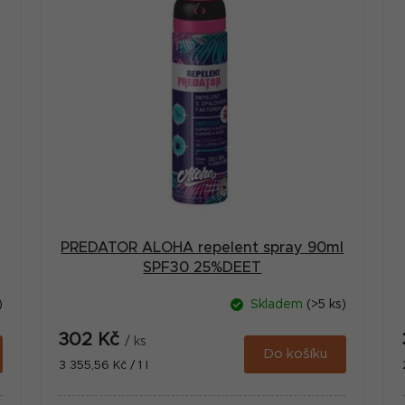
PREDATOR ALOHA repelent spray 90ml
SPF30 25%DEET
)
Skladem
(>5 ks)
302 Kč
/ ks
Do košíku
Měrná
3 355,56 Kč / 1 l
cena: