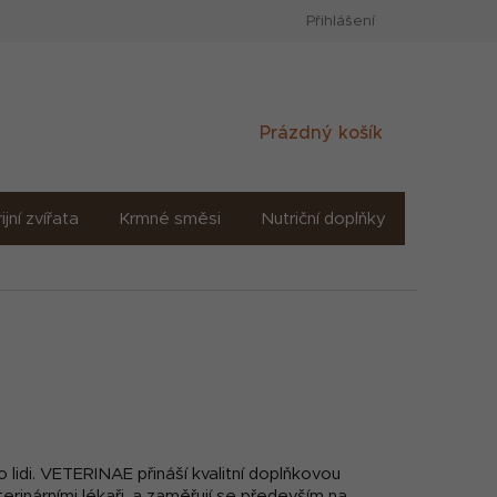
Přihlášení
Nákupní
Prázdný košík
košík
ijní zvířata
Krmné směsi
Nutriční doplňky
Sůl solné
 lidi. VETERINAE přináší kvalitní doplňkovou
erinárními lékaři, a zaměřují se především na