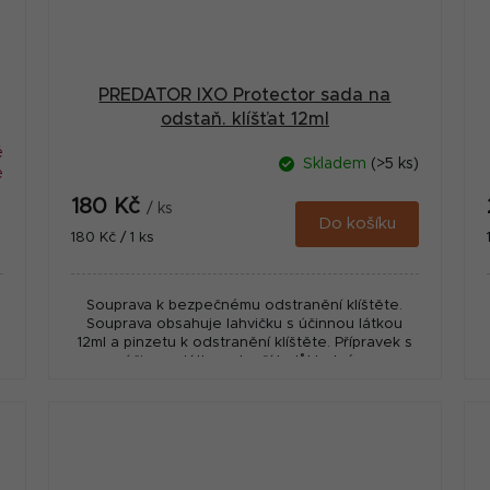
PREDATOR IXO Protector sada na
odstaň. klíšťat 12ml
ě
Skladem
(>5 ks)
é
180 Kč
/ ks
Do košíku
Měrná
180 Kč / 1 ks
cena:
Souprava k bezpečnému odstranění klíštěte.
Souprava obsahuje lahvičku s účinnou látkou
12ml a pinzetu k odstranění klíštěte. Přípravek s
účinnou látkou slouží k důkladné...