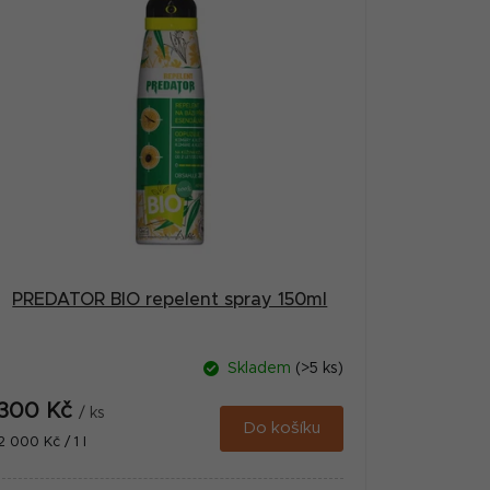
PREDATOR BIO repelent spray 150ml
Skladem
(>5 ks)
300 Kč
/ ks
Do košíku
Měrná
2 000 Kč / 1 l
cena: