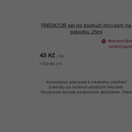
PREDATOR gel po bodnutí hmyzem na
pokožku 25ml
Momentáln
nedostupn
43 Kč
/ ks
Měrná
1 720 Kč / 1 l
cena:
Kosmetický přípravek k lokálnímu ošetření
pokožky po bodnutí obtížným hmyzem.
Používejte biocidy bezpečným způsobem. Před
použitím si vždy přečtěte označení a informace
o...