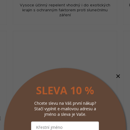
Vysoce účinný repelent vhodný i do exotických
krajin s ochranným faktorem proti slunečnímu
záření
SLEVA 10 %
Chcete slevu na Váš první nákup?
Stačí vyplnit e-mailovou adresu a
jméno a sleva je Vaše.
l
PREDATOR FORTE repelent spray 90ml
25%DEET