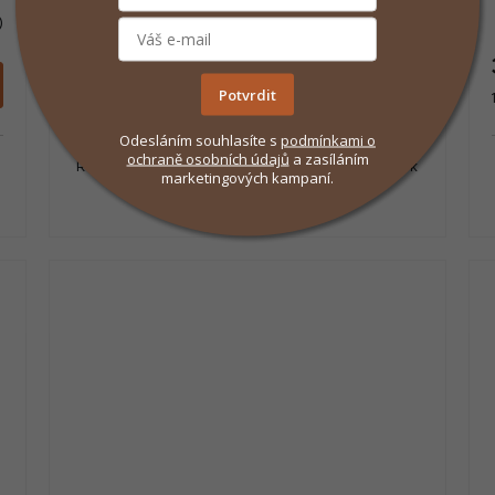
)
Skladem
(>5 ks)
131 Kč
/ ks
Do košíku
Potvrdit
Měrná
1 455,56 Kč / 1 l
cena:
Odesláním souhlasíte s
podmínkami
o
ochraně osobních údajů
a zasíláním
Repelent se zvýšeným obsahem účinných látek
marketingových kampaní.
odpuzuje komáry a klíšťata