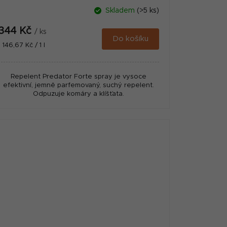
Skladem
(>5 ks)
344 Kč
/ ks
Do košíku
Měrná
1 146,67 Kč / 1 l
cena:
Repelent Predator Forte spray je vysoce
efektivní, jemně parfemovaný, suchý repelent.
Odpuzuje komáry a klíšťata.