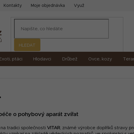
Kontakty
Moje objednávka
Využití umělé inteligence (AI)
HLEDAT
Exoti, ptáci
Hlodavci
Drůbež
Ovce, kozy
Terar
.
péče o pohybový aparát zvířat
 na tradici společnosti
VITAR
, známé výrobce doplňků stravy pro
kty vznikají na základě vědeckých poznatků, ve spolupráci s vet