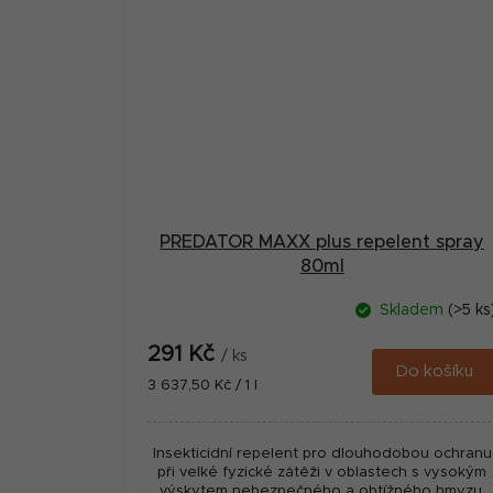
PREDATOR MAXX plus repelent spray
80ml
Skladem
(>5 ks
291 Kč
/ ks
Do košíku
Měrná
3 637,50 Kč / 1 l
cena:
Insekticidní repelent pro dlouhodobou ochranu
při velké fyzické zátěži v oblastech s vysokým
výskytem nebezpečného a obtížného hmyzu.