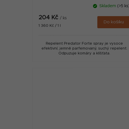
Skladem
(>5 ks
204 Kč
/ ks
Do košíku
Měrná
1 360 Kč / 1 l
cena:
Repelent Predator Forte spray je vysoce
efektivní, jemně parfemovaný, suchý repelent.
Odpuzuje komáry a klíšťata.