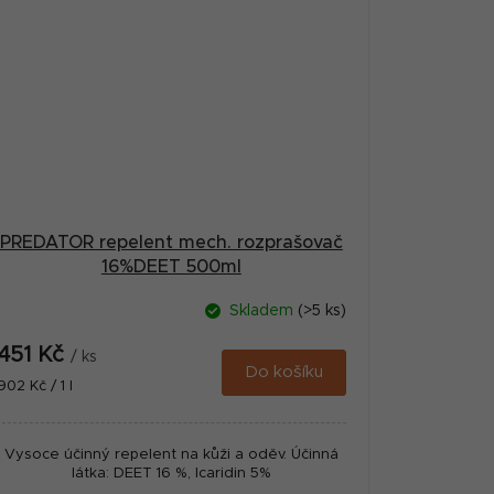
PREDATOR repelent mech. rozprašovač
16%DEET 500ml
Skladem
(>5 ks)
451 Kč
/ ks
Do košíku
Měrná
902 Kč / 1 l
cena:
Vysoce účinný repelent na kůži a oděv. Účinná
látka: DEET 16 %, Icaridin 5%