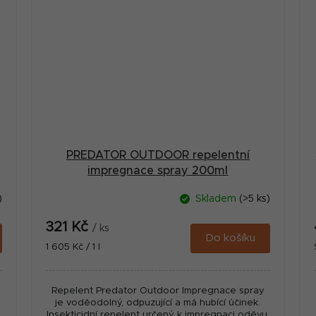
PREDATOR OUTDOOR repelentní
impregnace spray 200ml
)
Skladem
(>5 ks)
321 Kč
/ ks
Do košíku
Měrná
1 605 Kč / 1 l
cena:
Repelent Predator Outdoor Impregnace spray
je voděodolný, odpuzující a má hubící účinek.
Insekticidní repelent určený k impregnaci oděvu,