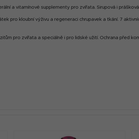
erální a vitamínové supplementy pro zvířata. Sirupová i práškov
átek pro kloubní výživu a regeneraci chrupavek a tkání. 7 aktivníc
itům pro zvířata a speciálně i pro lidské užití. Ochrana před komá