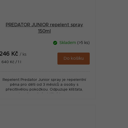
PREDATOR JUNIOR repelent spray
150ml
Skladem
(>5 ks)
246 Kč
/ ks
Do košíku
Měrná
1 640 Kč / 1 l
cena:
Repelent Predator Junior spray je repelentní
pěna pro děti od 3 měsíců a osoby s
přecitlivělou pokožkou. Odpuzuje klíšťata,
komáry a jiný obtížný hmyz.