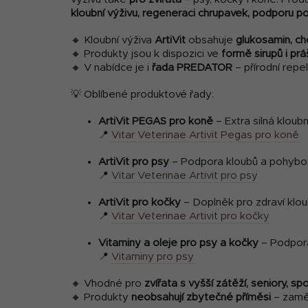
kloubní výživu, regeneraci chrupavek, podporu poh
🔸 Kloubní výživa
ArtiVit
obsahuje
glukosamin, ch
🔸 Produkty jsou k dispozici ve
formě sirupů i prá
🔸 V nabídce je i
řada PREDATOR
– přírodní repe
💡 Oblíbené produktové řady:
ArtiVit PEGAS pro koně
– Extra silná kloub
📍
Vitar Veterinae Artivit Pegas pro koně
ArtiVit pro psy
– Podpora kloubů a pohybov
📍
Vitar Veterinae Artivit pro psy
ArtiVit pro kočky
– Doplněk pro zdraví klou
📍
Vitar Veterinae Artivit pro kočky
Vitaminy a oleje pro psy a kočky
– Podpora 
📍
Vitaminy pro psy
🔸 Vhodné pro
zvířata s vyšší zátěží, seniory,
🔸 Produkty
neobsahují zbytečné příměsi
– zaměř