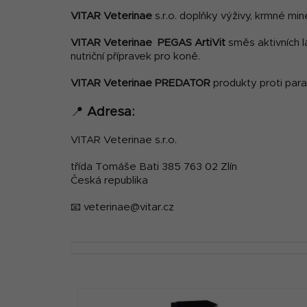
VITAR Veterinae
s.r.o. doplňky výživy, krmné min
VITAR Veterinae PEGAS ArtiVit
směs aktivních l
nutriční přípravek pro koně.
VITAR Veterinae PREDATOR
produkty proti paraz
📍
Adresa:
VITAR Veterinae s.r.o.
třída Tomáše Bati 385 763 02 Zlín
Česká republika
📧 veterinae@vitar.cz
V