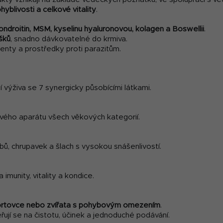
yblivosti a celkové vitality
.
ondroitin, MSM, kyselinu hyaluronovou, kolagen a Boswellii
.
šků
, snadno dávkovatelné do krmiva.
lenty a prostředky proti parazitům.
ní výživa se 7 synergicky působícími látkami.
ého aparátu všech věkových kategorií.
bů, chrupavek a šlach s vysokou snášenlivostí.
imunity, vitality a kondice.
 sportovce nebo zvířata s pohybovým omezením
.
ují se na čistotu, účinek a jednoduché podávání.