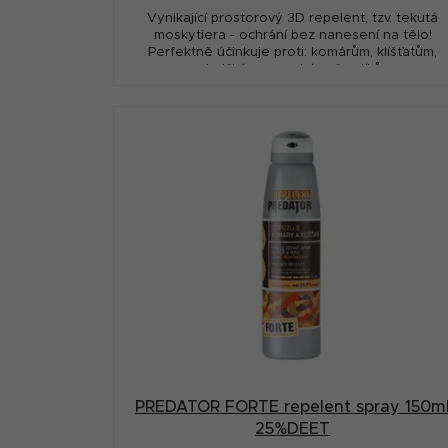
Vynikající prostorový 3D repelent, tzv. tekutá
moskytiera - ochrání bez nanesení na tělo!
Perfektně účinkuje proti: komárům, klíšťatům,
muchničkám, mouchám, čmelíkům,...
PREDATOR FORTE repelent spray 150m
25%DEET