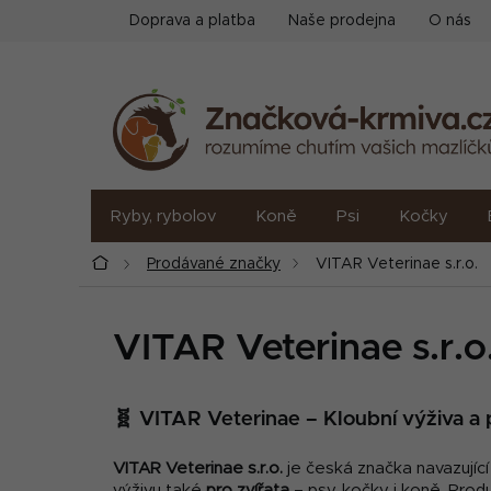
Přejít
Doprava a platba
Naše prodejna
O nás
na
obsah
Ryby, rybolov
Koně
Psi
Kočky
Domů
Prodávané značky
VITAR Veterinae s.r.o.
VITAR Veterinae s.r.o
🧬 VITAR Veterinae – Kloubní výživa a 
VITAR Veterinae s.r.o.
je česká značka navazující
výživu také
pro zvířata
– psy, kočky i koně. Produ