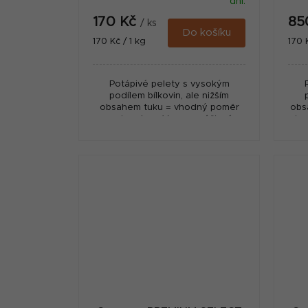
dní.
170 Kč
85
/ ks
Do košíku
Měrná
Měr
170 Kč / 1 kg
170 
cena:
cena
Potápivé pelety s vysokým
podílem bílkovin, ale nižším
obsahem tuku = vhodný poměr
obs
pro jesetery. Vysoce výživné,
je
nízký odpad! Vyrobeno v
odp
Nizozemí - fy. Coppens.