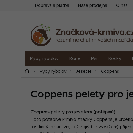
Přejít
Doprava a platba
Naše prodejna
O nás
na
obsah
Ryby, rybolov
Koně
Psi
Kočky
Domů
Ryby, rybolov
Jeseter
Coppens
Coppens pelety pro j
Coppens pelety pro jesetery (potápivé)
Toto potápivé krmivo značky Coppens je určeno p
rostlinných surovin, což zajišťuje vyvážený příjem