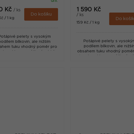
dní.
0 Kč
1 590 Kč
/ ks
Do košíku
/ ks
ná
Kč / 1 kg
Do koší
Měrná
159 Kč / 1 kg
:
cena:
Potápivé pelety s vysokým
Potápivé pelety s vysoký
podílem bílkovin, ale nižším
podílem bílkovin, ale nižší
ahem tuku vhodný poměr pro
obsahem tuku vhodný poměr
setery. Vysoce výživné, nízký
jesetery. Vysoce výživné, n
ad. Vyrobeno v Nizozemí - fy.
odpad. Vyrobeno v Nizozemí -
Coppens.
Coppens.