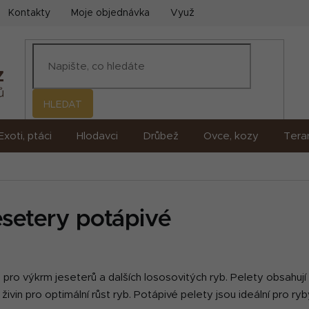
Kontakty
Moje objednávka
Využití umělé inteligence (AI)
HLEDAT
Exoti, ptáci
Hlodavci
Drůbež
Ovce, kozy
Terar
esetery potápivé
ro výkrm jeseterů a dalších lososovitých ryb. Pelety obsahují 
 živin pro optimální růst ryb. Potápivé pelety jsou ideální pro ry