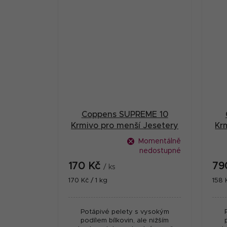
Coppens SUPREME 10
Krmivo pro menší Jesetery
Kr
potápivé 4,5 mm 1 kg
Momentálně
nedostupné
170 Kč
79
/ ks
Měrná
Měr
170 Kč / 1 kg
158 
cena:
cena
Potápivé pelety s vysokým
podílem bílkovin, ale nižším