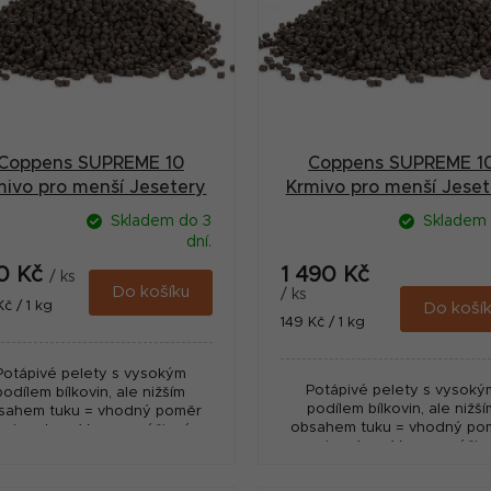
Coppens SUPREME 10
Coppens SUPREME 1
mivo pro menší Jesetery
Krmivo pro menší Jeset
potápivé 3 mm 5 kg
potápivé 3 mm 10 k
Skladem do 3
Skladem 
dní.
0 Kč
1 490 Kč
/ ks
Do košíku
/ ks
ná
Kč / 1 kg
Do koší
Měrná
149 Kč / 1 kg
:
cena:
Potápivé pelety s vysokým
Potápivé pelety s vysoký
podílem bílkovin, ale nižším
podílem bílkovin, ale nižší
sahem tuku = vhodný poměr
obsahem tuku = vhodný po
o jesetery. Vysoce výživné,
pro jesetery. Vysoce výživ
nízký odpad! Vyrobeno v
nízký odpad! Vyrobeno 
Nizozemí - fy. Coppens.
Nizozemí - fy. Coppens.