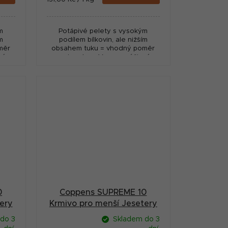
cena:
m
Potápivé pelety s vysokým
m
podílem bílkovin, ale nižším
měr
obsahem tuku = vhodný poměr
né,
pro jesetery. Vysoce výživné,
v
nízký odpad! Vyrobeno v
Nizozemí - fy. Coppens.
0
Coppens SUPREME 10
ery
Krmivo pro menší Jesetery
g
potápivé 9 mm 25 kg
do 3
Skladem do 3