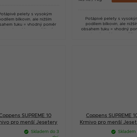
:
cena:
Potápivé pelety s vysokým
Potápivé pelety s vysoký
podílem bílkovin, ale nižším
podílem bílkovin, ale nižší
sahem tuku = vhodný poměr
obsahem tuku = vhodný po
o jesetery. Vysoce výživné,
pro jesetery. Vysoce výživ
nízký odpad! Vyrobeno v
nízký odpad! Vyrobeno 
Nizozemí - fy. Coppens.
Nizozemí - fy. Coppens.
Coppens SUPREME 10
Coppens SUPREME 1
mivo pro menší Jesetery
Krmivo pro menší Jeset
potápivé 9 mm 5 kg
potápivé 9 mm 10 k
Skladem do 3
Skladem 