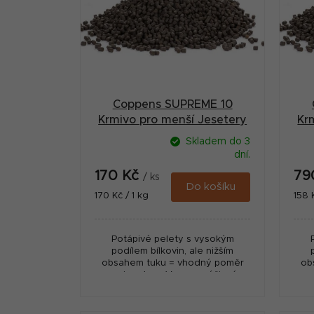
r
i
a
s
n
p
n
r
í
Coppens SUPREME 10
o
p
Krmivo pro menší Jesetery
Kr
d
potápivé 3 mm 1 kg
a
Skladem do 3
u
dní.
n
170 Kč
79
k
/ ks
e
Do košíku
Měrná
Měr
170 Kč / 1 kg
158 
t
cena:
cena
l
ů
Potápivé pelety s vysokým
podílem bílkovin, ale nižším
obsahem tuku = vhodný poměr
ob
pro jesetery. Vysoce výživné,
pr
nízký odpad! Vyrobeno v
Nizozemí - fy. Coppens.