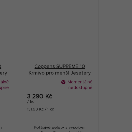
0
Coppens SUPREME 10
ery
Krmivo pro menší Jesetery
g
potápivé 4,5 mm 25 kg
álně
Momentálně
upné
nedostupné
3 290 Kč
/ ks
Měrná
131,60 Kč / 1 kg
cena:
m
Potápivé pelety s vysokým