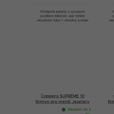
cena:
cena
Potápivé pelety s vysokým
podílem bílkovin, ale nižším
obsahem tuku = vhodný poměr
ob
pro jesetery. Vysoce výživné,
pr
nízký odpad! Vyrobeno v
Nizozemí - fy. Coppens.
Coppens SUPREME 10
Krmivo pro menší Jesetery
Kr
potápivé 9 mm 1 kg
Skladem do 3