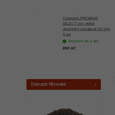
Coppens PREMIUM
SELECT pro velké
Jesetery potápivé 20 mm
5 kg
Skladem do 3 dní.
890 Kč
P
o
V
s
ý
t
p