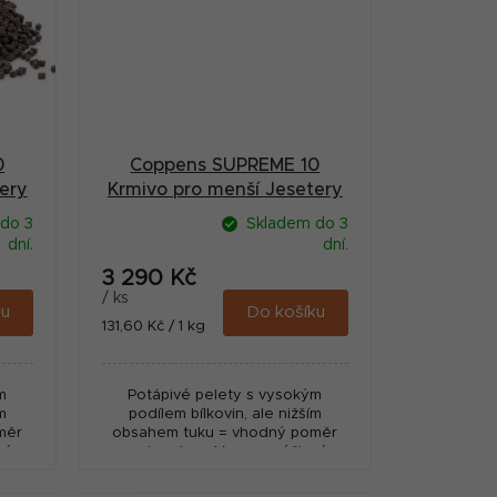
0
Coppens SUPREME 10
ery
Krmivo pro menší Jesetery
g
potápivé 3 mm 25 kg
do 3
Skladem do 3
dní.
dní.
3 290 Kč
/ ks
ku
Do košíku
Měrná
131,60 Kč / 1 kg
cena:
m
Potápivé pelety s vysokým
m
podílem bílkovin, ale nižším
měr
obsahem tuku = vhodný poměr
né,
pro jesetery. Vysoce výživné,
v
nízký odpad! Vyrobeno v
Nizozemí - fy. Coppens.