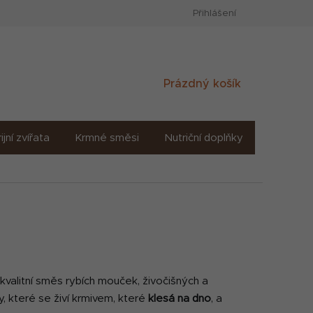
Přihlášení
Nákupní
Prázdný košík
košík
ijní zvířata
Krmné směsi
Nutriční doplňky
Sůl solné
kvalitní směs rybích mouček, živočišných a
by, které se živí krmivem, které
klesá na dno
, a