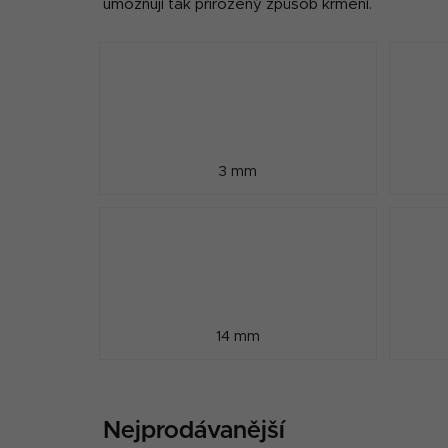
umožňují tak přirozený způsob krmení.
3 mm
14 mm
Nejprodávanější