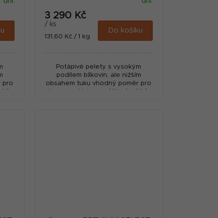
dní.
dní.
3 290 Kč
/ ks
ku
Do košíku
Měrná
131,60 Kč / 1 kg
cena:
m
Potápivé pelety s vysokým
m
podílem bílkovin, ale nižším
 pro
obsahem tuku vhodný poměr pro
ízký
jesetery. Vysoce výživné, nízký
 fy.
odpad. Vyrobeno v Nizozemí - fy.
Coppens.