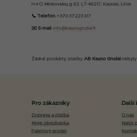
H. ir O. Minkovskių g. 63, LT‑46217, Kaunas, Litva
📞 Telefon:
+370 37 223 317
✉️ E‑mail:
info@kaunogrudai.lt
Žádné produkty značky
AB Kauno Grudai
nebyly 
Z
á
p
Pro zákazníky
Další
a
Doprava a platba
O nás
t
Moje objednávka
Naše p
í
Paletový prodej
Kontak