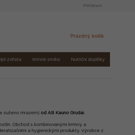
Přihlášení
Nákupní
Prázdný košík
košík
ijní zvířata
Krmné směsi
Nutriční doplňky
Sůl solné
o je sušeno mrazem)
od AB Kauno Grudai.
ostlin.
Obchod s kombinovanými krmivy a
eratizačními a hygienickými produkty.
Výrobce z