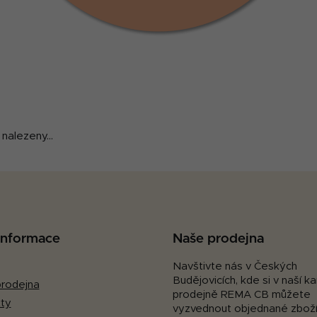
nalezeny...
 informace
Naše prodejna
Navštivte nás v Českých
Budějovicích, kde si v naší 
rodejna
prodejně REMA CB můžete
ty
vyzvednout objednané zboží