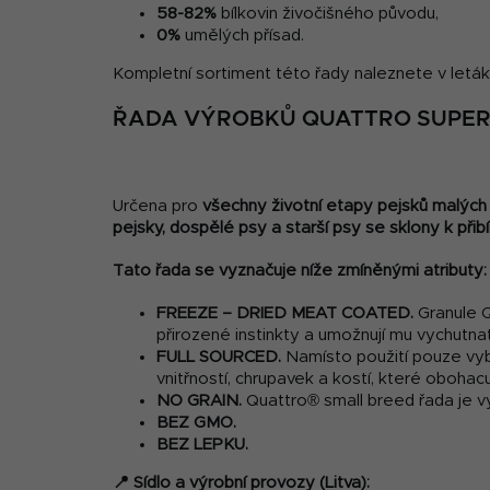
58-82%
bílkovin živočišného původu,
0%
umělých přísad.
Kompletní sortiment této řady naleznete v letá
ŘADA VÝROBKŮ QUATTRO SUPER 
Určena pro
všechny životní etapy pejsků malých
pejsky, dospělé psy a starší psy se sklony k přibír
Tato řada se vyznačuje níže zmíněnými atributy:
FREEZE – DRIED MEAT COATED.
Granule Q
přirozené instinkty a umožnují mu vychutnat
FULL SOURCED.
Namísto použití pouze vyb
vnitřností, chrupavek a kostí, které obohac
NO GRAIN.
Quattro® small breed řada je vy
BEZ GMO.
BEZ LEPKU.
📍 Sídlo a výrobní provozy (Litva):