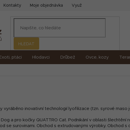
Kontakty
Moje objednávka
Využití umělé inteligence (AI)
HLEDAT
Exoti, ptáci
Hlodavci
Drůbež
Ovce, kozy
Terar
 vyráběno inovativní technologií lyofilizace (tzn. syrové mas
 Dog
a pro kočky
QUATTRO Cat.
Podnikání v oblasti šlechtění r
od se surovinami.
Obchod s extrudovanými výrobky.
Obchod s d