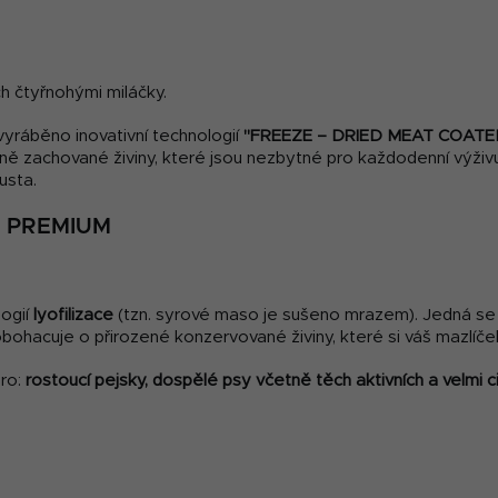
ch čtyřnohými miláčky.
yráběno inovativní technologií
"FREEZE – DRIED MEAT COATE
ně zachované živiny, které jsou nezbytné pro každodenní výživu.
usta.
 PREMIUM
ogií
lyofilizace
(tzn. syrové maso je sušeno mrazem). Jedná se 
 obohacuje o přirozené konzervované živiny, které si váš mazlíče
ro:
rostoucí pejsky, dospělé psy včetně těch aktivních a velmi ci