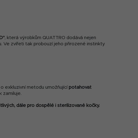
D"
, která výrobkům QUATTRO dodává nejen
 Ve zvířeti tak probouzí jeho přirozené instinkty
o exkluzivní metodu umožňující
potahovat
k zamiluje.
tlivých, dále pro dospělé i sterilizované kočky.