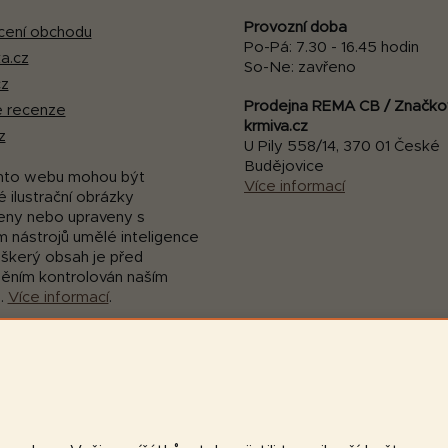
Provozní doba
ení obchodu
Po-Pá: 7.30 - 16.45 hodin
a.cz
So-Ne: zavřeno
cz
Prodejna REMA CB / Značko
 recenze
krmiva.cz
z
U Pily 558/14, 370 01 České
Budějovice
mto webu mohou být
Více informací
 ilustrační obrázky
eny nebo upraveny s
m nástrojů umělé inteligence
eškerý obsah je před
něním kontrolován naším
.
Více informací
.