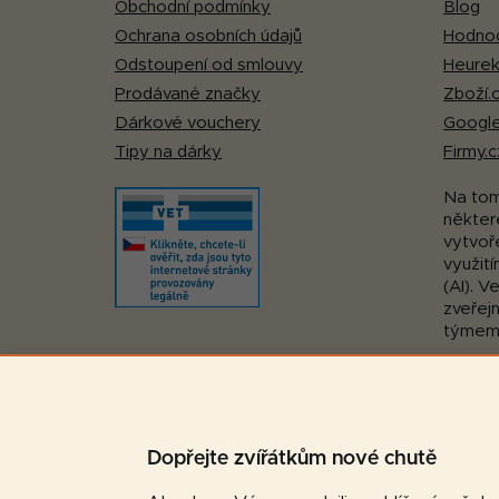
Obchodní podmínky
Blog
Ochrana osobních údajů
Hodnoc
Odstoupení od smlouvy
Heurek
Prodávané značky
Zboží.
Dárkové vouchery
Google
Tipy na dárky
Firmy.c
Na to
některé
vytvoř
využití
(AI). V
zveřej
týmem
Pohodlná platba:
Dopřejte zvířátkům nové chutě