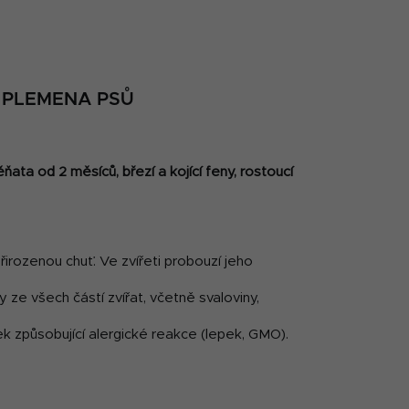
 PLEMENA PSŮ
ěňata od 2 měsíců, březí a kojící feny, rostoucí
irozenou chuť. Ve zvířeti probouzí jeho
ze všech částí zvířat, včetně svaloviny,
ek způsobující alergické reakce (lepek, GMO).