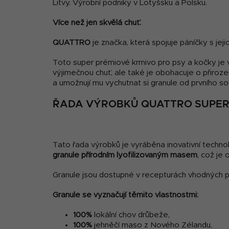
Litvy. Výrobní podniky v Lotyšsku a Polsku.
Více než jen skvělá chuť.
QUATTRO
je značka, která spojuje páníčky s jeji
Toto super prémiové krmivo pro psy a kočky je v
výjimečnou chuť, ale také je obohacuje o přiroze
a umožnují mu vychutnat si granule od prvního so
ŘADA VÝROBKŮ QUATTRO SUPER
Tato řada výrobků je vyráběna inovativní technol
granule přírodním lyofilizovaným masem
, což je
Granule jsou dostupné v recepturách vhodných p
Granule se vyznačují těmito vlastnostmi:
100%
lokální chov drůbeže,
100%
jehněčí maso z Nového Zélandu,