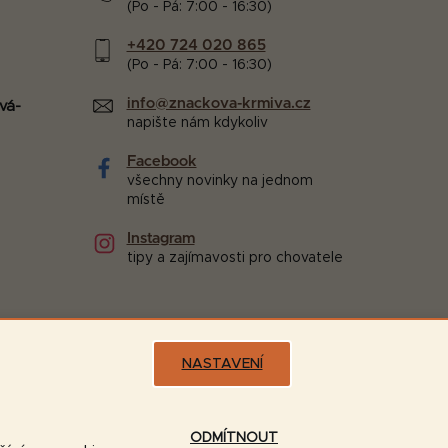
(Po - Pá: 7:00 - 16:30)
+420 724 020 865
(Po - Pá: 7:00 - 16:30)
info@znackova-krmiva.cz
vá-
napište nám kdykoliv
Facebook
všechny novinky na jednom
místě
Instagram
tipy a zajímavosti pro chovatele
NASTAVENÍ
Možnosti dopravy:
ODMÍTNOUT