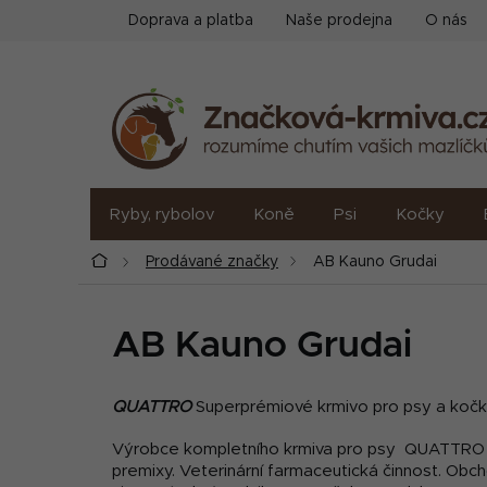
Přejít
Doprava a platba
Naše prodejna
O nás
na
obsah
Ryby, rybolov
Koně
Psi
Kočky
Domů
Prodávané značky
AB Kauno Grudai
AB Kauno Grudai
QUATTRO
Superprémiové krmivo pro psy a kočky
Výrobce kompletního krmiva pro psy
QUATTRO
premixy.
Veterinární farmaceutická činnost.
Obch