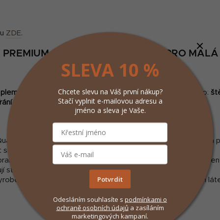
ku
ZDE
.
PREMIUM SPECIÁLNĚ VYVINUTA PRO MALÁ
SLEVA 10 %
Chcete slevu na Váš první nákup?
 plemen.
Granule jsou dostupné v recepturách vhodných pro:
št
Stačí vyplnit e-mailovou adresu a
ání.
jméno a sleva je Vaše.
uattro® jsou potaženy lyofilizovaným masem zaručující zcela př
 si granule od prvního sousta.
raných částí jsou produkty řady Quattro® small breed vyrobeny 
ují stravu vašeho psa.
Potvrdit
robena bez obilovin, jako je pšenice, sója, ječmen a dalších lát
Odesláním souhlasíte s
podmínkami
o
ochraně osobních údajů
a zasíláním
marketingových kampaní.