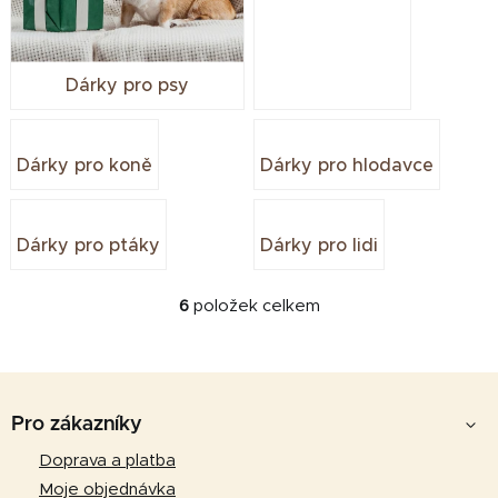
i
s
č
Dárky pro psy
l
á
n
Dárky pro koně
Dárky pro hlodavce
k
ů
Dárky pro ptáky
Dárky pro lidi
6
položek celkem
O
v
l
Z
á
d
á
Pro zákazníky
a
p
Doprava a platba
c
a
í
Moje objednávka