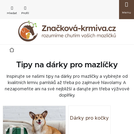
Přejít
Nákup
na
obsah
košík
Domů
Tipy na dárky pro mazlíčky
Inspirujte se našimi tipy na dárky pro mazlíčky a vybírejte od
kvalitních krmiv, pamlsků až třeba po zajímavé hlavolamy. A
nezapomeňte ani na své nejbližší a darujte jim třeba výživové
doplňky.
V
ý
Dárky pro kočky
p