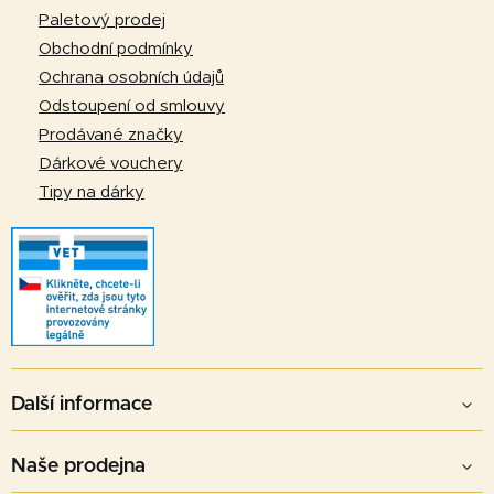
p
t
Paletový prodej
r
í
Obchodní podmínky
v
Ochrana osobních údajů
k
Odstoupení od smlouvy
y
v
Prodávané značky
ý
Dárkové vouchery
p
Tipy na dárky
i
s
u
Další informace
Naše prodejna