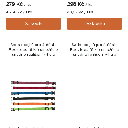
k
279 Kč
298 Kč
/ ks
/ ks
t
Měrná
Měrná
46,50 Kč / 1 ks
49,67 Kč / 1 ks
cena:
cena:
ů
Do košíku
Do košíku
Sada obojků pro štěňata
Sada obojků pro štěňata
Beeztees (6 ks) umožňuje
Beeztees (6 ks) umožňuje
snadné rozlišení vrhu a
snadné rozlišení vrhu a
pohodlné zvykání na obojek
pohodlné zvykání na obojek
díky nastavitelné velikosti a
díky nastavitelné velikosti a
lehkému provedení.
lehkému provedení.