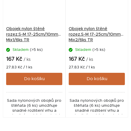
Obojek nylon štěně
Obojek nylon štěně
rozez.S-M 17-25cm/10mm
rozez.S-M 17-25cm/10mm
Mix1/6ks TR
Mix2/6ks TR
Skladem
(>5 ks)
Skladem
(>5 ks)
167 Kč
167 Kč
/ ks
/ ks
Měrná
Měrná
27,83 Kč / 1 ks
27,83 Kč / 1 ks
cena:
cena:
Do košíku
Do košíku
Sada nylonových obojků pro
Sada nylonových obojků pro
štěňata (6 ks) umožňuje
štěňata (6 ks) umožňuje
snadné rozlišení vrhu a
snadné rozlišení vrhu a
pohodlné zvykání na obojek
pohodlné zvykání na obojek
díky nastavitelné velikosti a
díky nastavitelné velikosti a
odolnému provedení.
bezpečnostnímu zapínání.