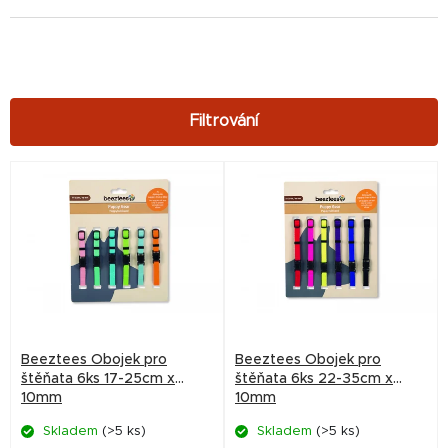
V
ý
p
i
s
p
r
Beeztees Obojek pro
Beeztees Obojek pro
o
štěňata 6ks 17-25cm x
štěňata 6ks 22-35cm x
10mm
10mm
d
Skladem
(>5 ks)
Skladem
(>5 ks)
u