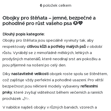
6
položek celkem
O
v
Obojky pro štěňata – jemné, bezpečné a
l
pohodlné pro růst vašeho psa 🐶💛
á
d
Dlouhý popis kategorie:
a
c
Obojky pro štěňata jsou speciálně vyvinuty tak, aby
í
respektovaly
citlivou kůži a potřeby malých psů
v období
p
růstu. Vyrábějí se z mimořádně měkkých, lehkých a
r
prodyšných materiálů, které neodírají srst ani pokožku a
v
jsou příjemné na nošení po celý den.
k
y
Díky
nastavitelné velikosti
obojek roste spolu se štěnětem,
v
což zajišťuje vždy perfektní a pohodlné usazení. Pro větší
ý
bezpečnost jsou některé modely vybaveny
reflexními
p
prvky
, které zvyšují viditelnost během večerních a ranních
i
procházek 🌙✨.
s
u
V nabídce najdeš obojky v různých barvách, vzorech a