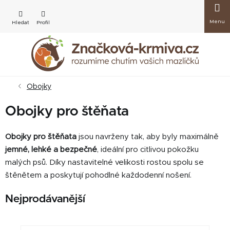
Přejít
Nákup
na
obsah
košík
Obojky
Obojky pro štěňata
Obojky pro štěňata
jsou navrženy tak, aby byly maximálně
jemné, lehké a bezpečné
, ideální pro citlivou pokožku
malých psů. Díky nastavitelné velikosti rostou spolu se
štěnětem a poskytují pohodlné každodenní nošení.
Nejprodávanější