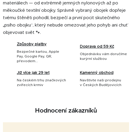
materiálech — od extrémně jemných nylonových až po
měkoučké textilní obojky. Správně vybraný obojek dopřeje
tvému štěněti pohodlí, bezpečí a první pocit skutečného
„psího obojku“, který nebude omezovat jeho pohyb ani chuť
objevovat svět 🐾.
Způsoby platby
Doprava od 59 Kč
Bezpečné kartou, Apple
Objednávku vám doručíme
Pay, Google Pay, QR,
kurýrní službou
převodem...
Již více jak 29 let
Kamenný obchod
Na českém trhu značkových
Navštivte naši prodejnu
zvířecích krmiv
v Českých Budějovicích
Hodnocení zákazníků