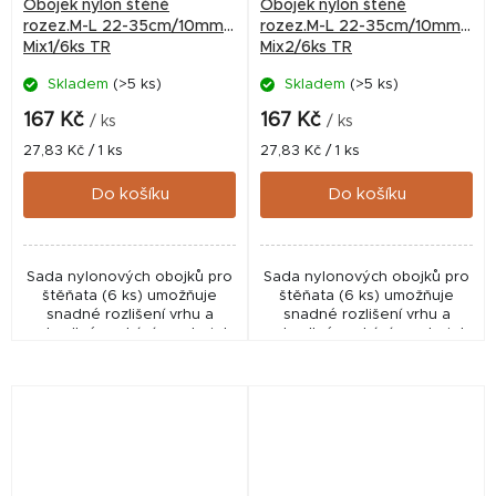
Obojek nylon štěně
Obojek nylon štěně
rozez.M-L 22-35cm/10mm
rozez.M-L 22-35cm/10mm
Mix1/6ks TR
Mix2/6ks TR
Skladem
(>5 ks)
Skladem
(>5 ks)
167 Kč
167 Kč
/ ks
/ ks
Měrná
Měrná
27,83 Kč / 1 ks
27,83 Kč / 1 ks
cena:
cena:
Do košíku
Do košíku
Sada nylonových obojků pro
Sada nylonových obojků pro
štěňata (6 ks) umožňuje
štěňata (6 ks) umožňuje
snadné rozlišení vrhu a
snadné rozlišení vrhu a
pohodlné zvykání na obojek
pohodlné zvykání na obojek
díky nastavitelné velikosti a
díky nastavitelné velikosti a
odolnému provedení.
lehkému provedení.