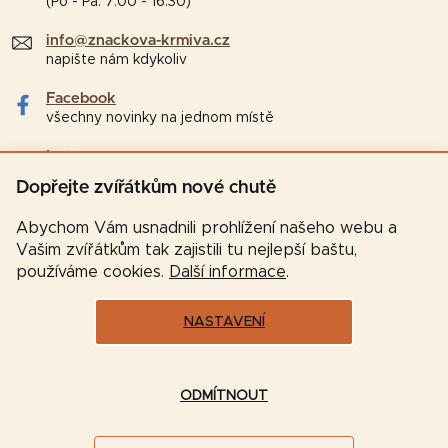
(Po - Pá: 7:00 - 16:30)
info@znackova-krmiva.cz
napište nám kdykoliv
Facebook
všechny novinky na jednom místě
Instagram
tipy a zajímavosti pro chovatele
Dopřejte zvířátkům nové chutě
Abychom Vám usnadnili prohlížení našeho webu a
Vašim zvířátkům tak zajistili tu nejlepší baštu,
používáme cookies.
Další informace
.
NASTAVENÍ
Vytvořil Shoptet
ODMÍTNOUT
Copyright 2026
Značková-krmiva.cz
. Všechna práva