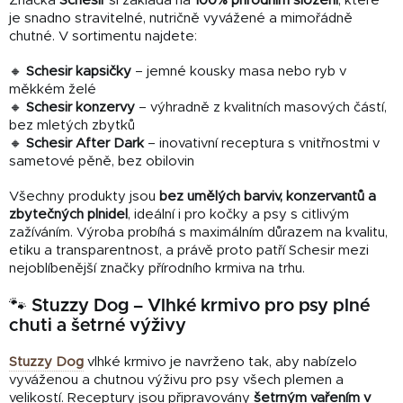
Značka
Schesir
si zakládá na
100% přírodním složení
, které
je snadno stravitelné, nutričně vyvážené a mimořádně
chutné. V sortimentu najdete:
🔸
Schesir kapsičky
– jemné kousky masa nebo ryb v
měkkém želé
🔸
Schesir konzervy
– výhradně z kvalitních masových částí,
bez mletých zbytků
🔸
Schesir After Dark
– inovativní receptura s vnitřnostmi v
sametové pěně, bez obilovin
Všechny produkty jsou
bez umělých barviv, konzervantů a
zbytečných plnidel
, ideální i pro kočky a psy s citlivým
zažíváním. Výroba probíhá s maximálním důrazem na kvalitu,
etiku a transparentnost, a právě proto patří Schesir mezi
nejoblíbenější značky přírodního krmiva na trhu.
🐾 Stuzzy Dog – Vlhké krmivo pro psy plné
chuti a šetrné výživy
Stuzzy Dog
vlhké krmivo je navrženo tak, aby nabízelo
vyváženou a chutnou výživu pro psy všech plemen a
velikostí. Receptury jsou připravovány
šetrným vařením v