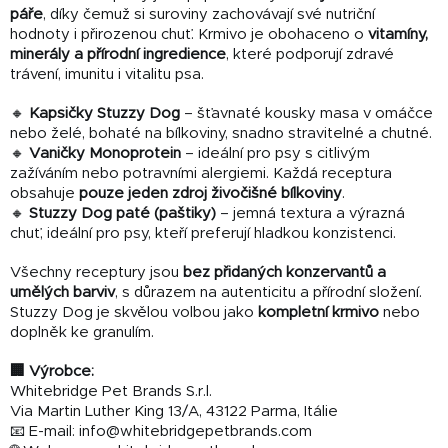
páře
, díky čemuž si suroviny zachovávají své nutriční
hodnoty i přirozenou chuť. Krmivo je obohaceno o
vitamíny,
minerály a přírodní ingredience
, které podporují zdravé
trávení, imunitu i vitalitu psa.
🔸
Kapsičky Stuzzy Dog
– šťavnaté kousky masa v omáčce
nebo želé, bohaté na bílkoviny, snadno stravitelné a chutné.
🔸
Vaničky Monoprotein
– ideální pro psy s citlivým
zažíváním nebo potravními alergiemi. Každá receptura
obsahuje
pouze jeden zdroj živočišné bílkoviny
.
🔸
Stuzzy Dog paté (paštiky)
– jemná textura a výrazná
chuť, ideální pro psy, kteří preferují hladkou konzistenci.
Všechny receptury jsou
bez přidaných konzervantů a
umělých barviv
, s důrazem na autenticitu a přírodní složení.
Stuzzy Dog je skvělou volbou jako
kompletní krmivo
nebo
doplněk ke granulím.
🏢 Výrobce:
Whitebridge Pet Brands S.r.l.
Via Martin Luther King 13/A, 43122 Parma, Itálie
📧 E-mail: info@whitebridgepetbrands.com