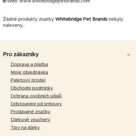
🌐 Web: www.whitebridgepetbrands.com
Žádné produkty značky
Whitebridge Pet Brands
nebyly
nalezeny...
Z
á
Pro zákazníky
p
Doprava a platba
a
Moje objednávka
t
Paletový prodej
í
Obchodní podmínky
Ochrana osobních údajů
Odstoupení od smlouvy
Prodávané značky
Dárkové vouchery
Tipy na dárky