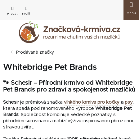
Přejít
Nákup
na
obsah
košík
Prodávané značky
Whitebridge Pet Brands
🐾 Schesir – Přírodní krmivo od Whitebridge
Pet Brands pro zdraví a spokojenost mazlíčků
Schesir
je prémiová značka
vlhkého krmiva pro kočky
a
psy
,
která spadá pod renomovaného výrobce
Whitebridge Pet
Brands
. Společnost kombinuje vědecké poznatky s
přírodními surovinami a nabízí výživu inspirovanou přirozenou
stravou zvířat.