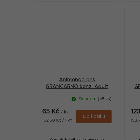
Animonda pes
GRANCARNO konz. Adult
G
hovězí/jehněčí 400g
Skladem
(>5 ks)
65 Kč
12
/ ks
Do košíku
Měrná
Měr
162,50 Kč / 1 kg
153,
cena:
cena
Kompletní vlhké krmivo pro