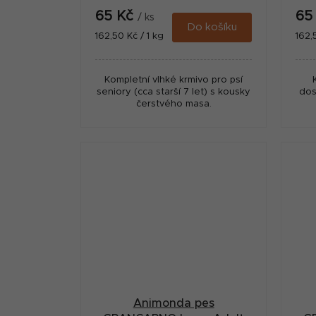
65 Kč
65
/ ks
Do košíku
Měrná
Měr
162,50 Kč / 1 kg
162,
cena:
cena
Kompletní vlhké krmivo pro psí
seniory (cca starší 7 let) s kousky
dos
čerstvého masa.
Animonda pes