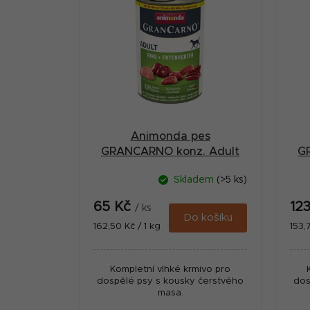
ý
t
p
r
i
a
s
n
p
n
r
í
Animonda pes
o
p
GRANCARNO konz. Adult
G
d
hov/kach.srdce 400g
a
Skladem
(>5 ks)
u
n
65 Kč
12
k
/ ks
e
Do košíku
Měrná
Měr
162,50 Kč / 1 kg
153,
t
cena:
cena
l
ů
Kompletní vlhké krmivo pro
dospělé psy s kousky čerstvého
dos
masa.