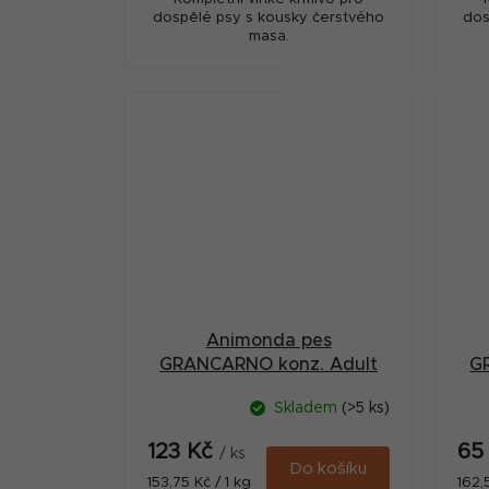
dospělé psy s kousky čerstvého
dos
masa.
Animonda pes
GRANCARNO konz. Adult
G
králík/bylinky 800g
Skladem
(>5 ks)
123 Kč
65
/ ks
Do košíku
Měrná
Měr
153,75 Kč / 1 kg
162,