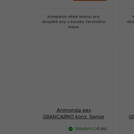
cena:
cena
Kompletní vlhké krmivo pro
dospělé psy s kousky čerstvého
dos
masa.
Animonda pes
GRANCARNO konz. Senior
G
hovězí/jehněčí400g
Skladem
(>5 ks)