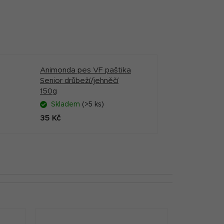
Animonda pes VF paštika
Senior drůbeží/jehněčí
150g
Skladem
(>5 ks)
35 Kč