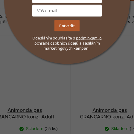
:
cena:
Kompletní vlhké krmivo pro
Kompletní vlhké krmivo pr
pělé psy s kousky čerstvého
dospělé psy s kousky čerst
Potvrdit
masa.
masa.
Odesláním souhlasíte s
podmínkami
o
ochraně osobních údajů
a zasíláním
marketingových kampaní.
Animonda pes
Animonda pes
RANCARNO konz. Adult
GRANCARNO konz. Adu
jelen/jablko 400g
krůtí maso 400g
Skladem
(>5 ks)
Skladem
(>