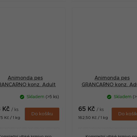
Animonda pes
Animonda pes
RANCARNO konz. Adult
GRANCARNO konz. Adu
hovězí/jehněčí 800g
hovězí/kuřecí 400g
Skladem
(>5 ks)
Skladem
(>
3 Kč
65 Kč
/ ks
/ ks
Do košíku
Do koší
ná
Měrná
75 Kč / 1 kg
162,50 Kč / 1 kg
:
cena:
Kompletní vlhké krmivo pro
Kompletní vlhké krmivo pr