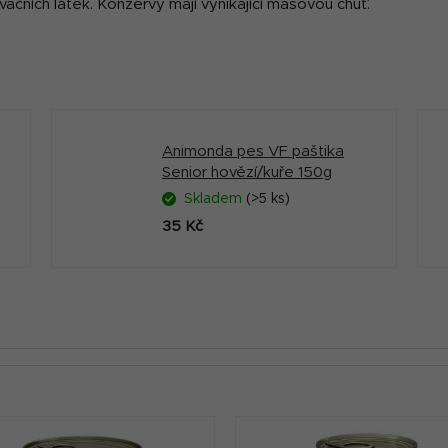
ervačních látek. Konzervy mají vynikající masovou chuť.
Animonda pes VF paštika
Senior hovězí/kuře 150g
Skladem
(>5 ks)
35 Kč