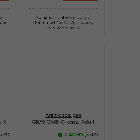
cena:
o
Kompletní vlhké krmivo pro
vého
štěňata od 2 měsíců, s kousky
čerstvého masa.
Animonda pes
lt
GRANCARNO konz. Adult
losos/špenát 400g
5 ks)
Skladem
(>5 ks)