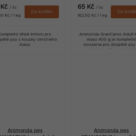
 Kč
65 Kč
/ ks
/ ks
Do košíku
Do koší
ná
Měrná
50 Kč / 1 kg
162,50 Kč / 1 kg
:
cena:
Kompletní vlhké krmivo pro
Animonda GranCarno Adult K
pělé psy s kousky čerstvého
maso 400 g je kompletní
masa.
konzerva pro dospělé psy
vysokým podílem čerstvé
vepřového a krůtího masa
Receptura bez obilovin, lepku,
a...
Animonda pes
Animonda pes