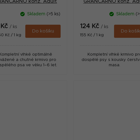
RANCARNO konz. Adult
GRANCARNO konz. Adu
se srdcem 400g
se srdcem 800g
Skladem
(>5 ks)
Skladem
(>
 Kč
124 Kč
/ ks
/ ks
Do košíku
Do koší
ná
Měrná
50 Kč / 1 kg
155 Kč / 1 kg
:
cena:
Kompletní vlhké optimálně
Kompletní vlhké krmivo pr
vážené a chutné krmivo pro
dospělé psy s kousky čerst
spělého psa ve věku 1–6 let.
masa.