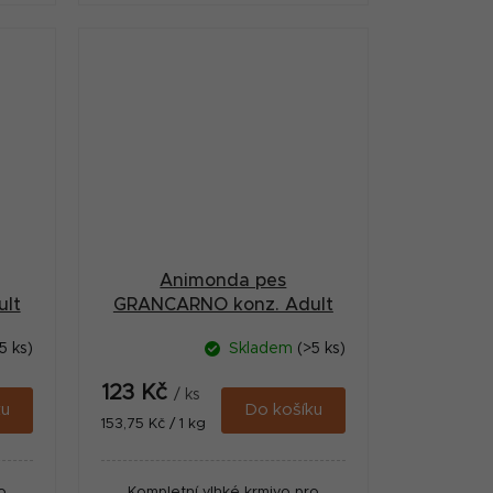
Animonda pes
lt
GRANCARNO konz. Adult
hovězí/kuřecí 800g
5 ks)
Skladem
(>5 ks)
123 Kč
/ ks
ku
Do košíku
Měrná
153,75 Kč / 1 kg
cena:
o
Kompletní vlhké krmivo pro