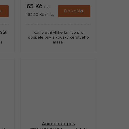
65 Kč
/ ks
ku
Do košíku
Měrná
162,50 Kč / 1 kg
cena:
růtí
Kompletní vlhké krmivo pro
dospělé psy s kousky čerstvého
 s
masa.
ho
.
 sóji
Animonda pes