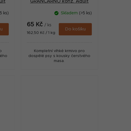
lt
GRANCARNO konz. Adult
zvěřina 400g
5 ks)
Skladem
(>5 ks)
65 Kč
/ ks
ku
Do košíku
Měrná
162,50 Kč / 1 kg
cena:
o
Kompletní vlhké krmivo pro
vého
dospělé psy s kousky čerstvého
masa.