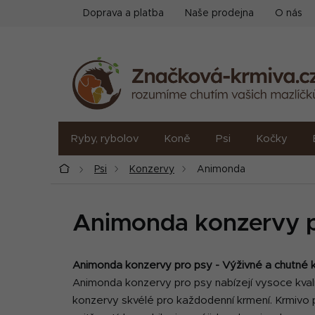
Přejít
Doprava a platba
Naše prodejna
O nás
na
obsah
Ryby, rybolov
Koně
Psi
Kočky
Domů
Psi
Konzervy
Animonda
Animonda konzervy p
Animonda konzervy pro psy - Výživné a chutné 
Animonda konzervy pro psy nabízejí vysoce kvalit
konzervy skvélé pro každodenní krmení. K
rmivo 