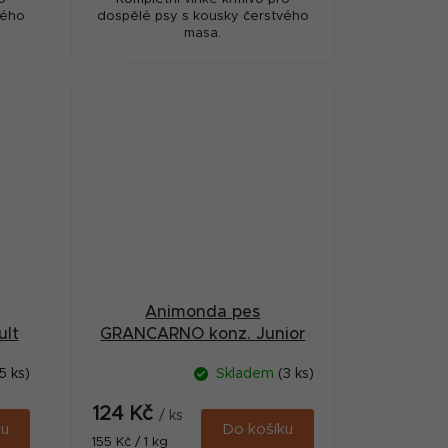
vého
dospělé psy s kousky čerstvého
masa.
Animonda pes
lt
GRANCARNO konz. Junior
g
kuře/hovězí 800g
5 ks)
Skladem
(3 ks)
124 Kč
/ ks
ku
Do košíku
Měrná
155 Kč / 1 kg