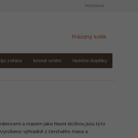
Přihlášení
Nákupní
Prázdný košík
košík
ijní zvířata
Krmné směsi
Nutriční doplňky
Sůl solné
rediencemi a masem jako hlavní složkou jsou tyto
. Vyrobeno výhradně z čerstvého masa a