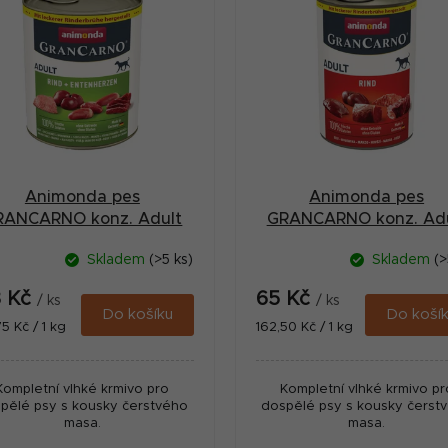
Animonda pes
Animonda pes
RANCARNO konz. Adult
GRANCARNO konz. Adu
hov/kach.srdce 800g
hovězí 400g
Skladem
(>5 ks)
Skladem
(>
3 Kč
65 Kč
/ ks
/ ks
Do košíku
Do koší
ná
Měrná
75 Kč / 1 kg
162,50 Kč / 1 kg
:
cena:
Kompletní vlhké krmivo pro
Kompletní vlhké krmivo pr
pělé psy s kousky čerstvého
dospělé psy s kousky čerst
masa.
masa.