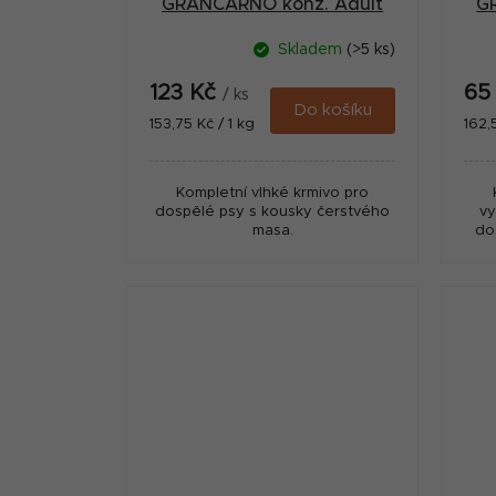
GRANCARNO konz. Adult
G
losos/špenát 800g
Skladem
(>5 ks)
123 Kč
65
/ ks
Do košíku
Měrná
Měr
153,75 Kč / 1 kg
162,
cena:
cena
Kompletní vlhké krmivo pro
dospělé psy s kousky čerstvého
vy
masa.
do