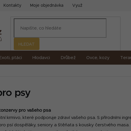
Kontakty
Moje objednávka
Využití umělé inteligence (AI)
HLEDAT
Exoti, ptáci
Hlodavci
Drůbež
Ovce, kozy
Terar
ro psy
konzervy pro vašeho psa
ní krmivo, které podporuje zdraví vašeho psa. S přírodními ing
pro psí dospěláky, seniory a štěňata s kousky čerstvého masa