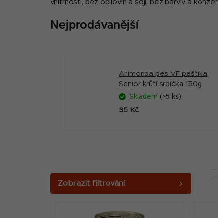
vnitřností, bez obilovin a sóji, bez barviv a konz
Nejprodávanější
Animonda pes VF paštika
Senior krůtí srdíčka 150g
Skladem
(>5 ks)
35 Kč
P
o
V
s