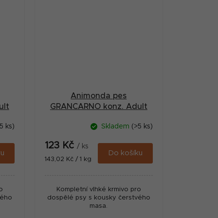
Animonda pes
lt
GRANCARNO konz. Adult
hovězí 800g
5 ks)
Skladem
(>5 ks)
123 Kč
/ ks
ku
Do košíku
Měrná
143,02 Kč / 1 kg
cena:
o
Kompletní vlhké krmivo pro
vého
dospělé psy s kousky čerstvého
masa.