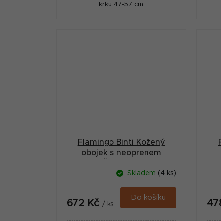
krku 47-57 cm.
Flamingo Binti Kožený
obojek s neoprenem
Červená L
Skladem
(4 ks)
Do košíku
672 Kč
47
/ ks