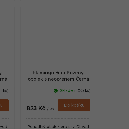
ý
Flamingo Binti Kožený
rná
obojek s neoprenem Černá
XXL
4 ks)
Skladem
(>5 ks)
ku
Do košíku
823 Kč
/ ks
bvod
Pohodlný obojek pro psy. Obvod