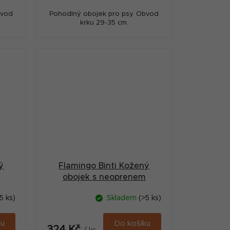
bvod
Pohodlný obojek pro psy. Obvod
krku 29-35 cm.
ý
Flamingo Binti Kožený
obojek s neoprenem
Červená XS/S
5 ks)
Skladem
(>5 ks)
ku
Do košíku
324 Kč