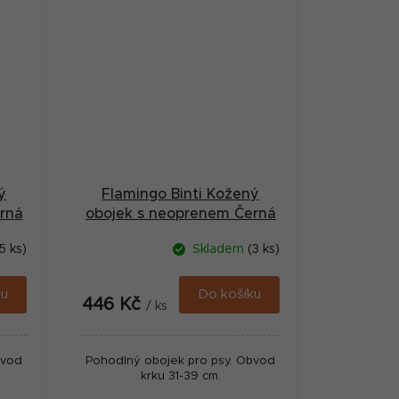
ý
Flamingo Binti Kožený
rná
obojek s neoprenem Černá
S/M
5 ks)
Skladem
(3 ks)
ku
Do košíku
446 Kč
/ ks
bvod
Pohodlný obojek pro psy. Obvod
krku 31-39 cm.