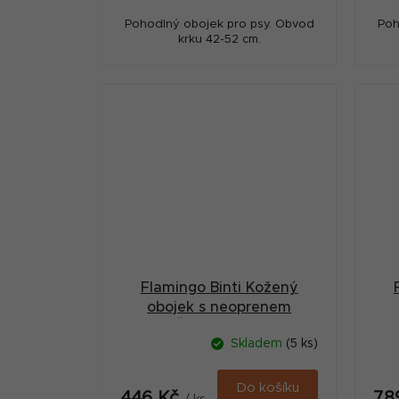
Pohodlný obojek pro psy. Obvod
Poh
krku 42-52 cm.
Flamingo Binti Kožený
obojek s neoprenem
Červená S/M
Skladem
(5 ks)
Do košíku
446 Kč
78