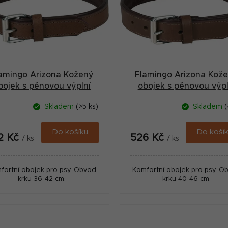
amingo Arizona Kožený
Flamingo Arizona Kož
bojek s pěnovou výplní
obojek s pěnovou výpl
Hnědá M
Hnědá M/L
Skladem
(>5 ks)
Skladem
(
Do košíku
Do koší
2 Kč
526 Kč
/ ks
/ ks
fortní obojek pro psy. Obvod
Komfortní obojek pro psy. O
krku 36-42 cm.
krku 40-46 cm.