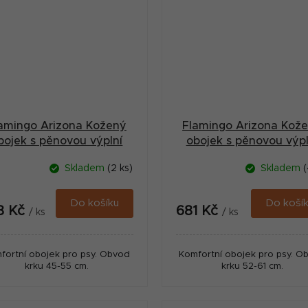
amingo Arizona Kožený
Flamingo Arizona Kož
bojek s pěnovou výplní
obojek s pěnovou výpl
Hnědá XL
Hnědá XXL
Skladem
(2 ks)
Skladem
(
Do košíku
Do koší
8 Kč
681 Kč
/ ks
/ ks
fortní obojek pro psy. Obvod
Komfortní obojek pro psy. O
krku 45-55 cm.
krku 52-61 cm.