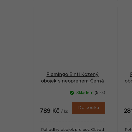
Flamingo Binti Kožený
obojek s neoprenem Černá
ob
XL
Skladem
(5 ks)
Do košíku
789 Kč
28
/ ks
Pohodlný obojek pro psy. Obvod
Poh