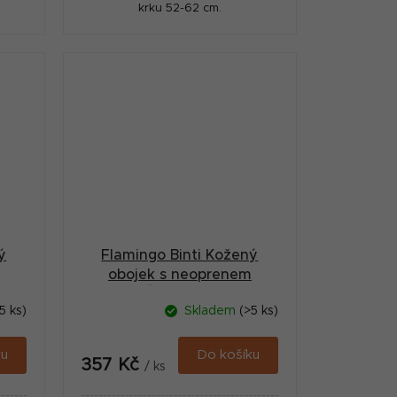
krku 52-62 cm.
ý
Flamingo Binti Kožený
obojek s neoprenem
Červená S
5 ks)
Skladem
(>5 ks)
ku
Do košíku
357 Kč
/ ks