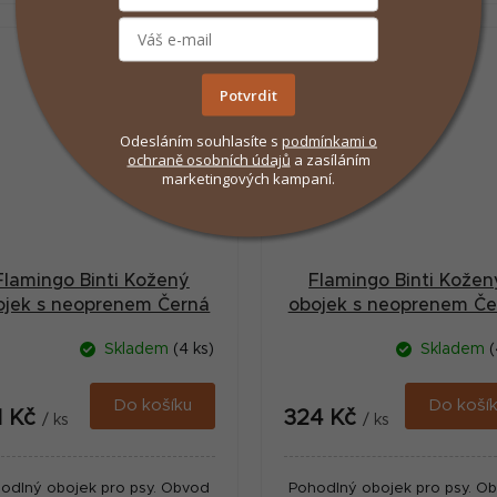
Potvrdit
Odesláním souhlasíte s
podmínkami
o
ochraně osobních údajů
a zasíláním
marketingových kampaní.
Flamingo Binti Kožený
Flamingo Binti Kožen
ojek s neoprenem Černá
obojek s neoprenem Če
XS
XS/S
Skladem
(4 ks)
Skladem
(
Do košíku
Do koší
1 Kč
324 Kč
/ ks
/ ks
odlný obojek pro psy. Obvod
Pohodlný obojek pro psy. O