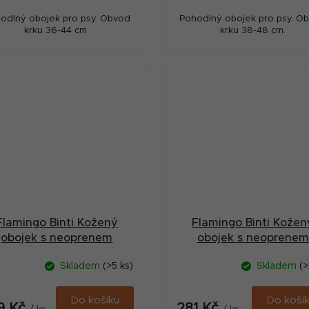
odlný obojek pro psy. Obvod
Pohodlný obojek pro psy. O
krku 36-44 cm.
krku 38-48 cm.
Flamingo Binti Kožený
Flamingo Binti Kožen
obojek s neoprenem
obojek s neoprenem
Červená XL
Červená XS
Skladem
(>5 ks)
Skladem
(>
Do košíku
Do koší
9 Kč
281 Kč