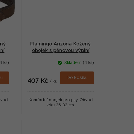
ený
Flamingo Arizona Kožený
ní
obojek s pěnovou výplní
Hnědá S
4 ks)
Skladem
(4 ks)
ku
Do košíku
407 Kč
/ ks
bvod
Komfortní obojek pro psy. Obvod
krku 26-32 cm.