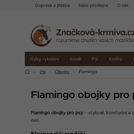
Přejít
Doprava a platba
Naše prodejna
O nás
na
obsah
Ryby, rybolov
Koně
Psi
Kočky
Domů
Psi
Obojky
Flamingo
Flamingo obojky pro 
Flamingo obojky pro psy
– stylové, komfortní a 
den.