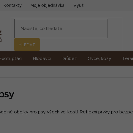
Kontakty
Moje objednávka
Využití umělé inteligence (AI)
HLEDAT
Exoti, ptáci
Hlodavci
Drůbež
Ovce, kozy
Terar
psy
odolné obojky pro psy všech velikostí. Reflexní prvky pro bezp