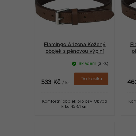
r
i
a
s
n
p
n
r
í
Flamingo Arizona Kožený
Fl
o
p
obojek s pěnovou výplní
o
d
Hnědá L
a
Skladem
(3 ks)
u
n
k
Do košíku
e
533 Kč
46
/ ks
t
l
ů
Komfortní obojek pro psy. Obvod
Kom
krku 42-51 cm.