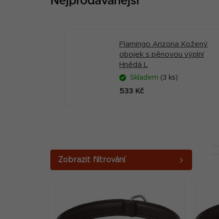
Nejprodávanější
Flamingo Arizona Kožený
obojek s pěnovou výplní
Hnědá L
Skladem
(3 ks)
533 Kč
P
o
V
s
ý
t
p