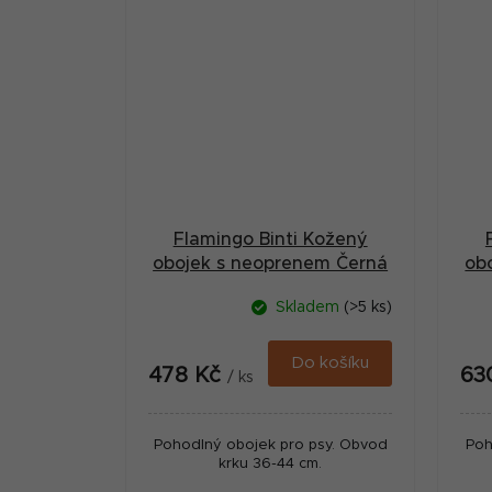
Flamingo Binti Kožený
obojek s neoprenem Černá
ob
M
Skladem
(>5 ks)
Do košíku
478 Kč
63
/ ks
Pohodlný obojek pro psy. Obvod
Poh
krku 36-44 cm.