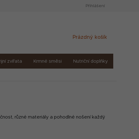
Přihlášení
Nákupní
Prázdný košík
košík
ijní zvířata
Krmné směsi
Nutriční doplňky
Sůl solné
ečnost, různé materiály a pohodlné nošení každý