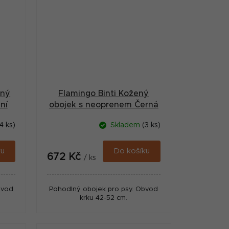
ený
Flamingo Binti Kožený
ní
obojek s neoprenem Černá
L
4 ks)
Skladem
(3 ks)
ku
Do košíku
672 Kč
/ ks
bvod
Pohodlný obojek pro psy. Obvod
krku 42-52 cm.