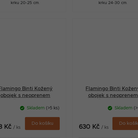
krku 20-25 cm.
krku 24-30 cm.
Flamingo Binti Kožený
Flamingo Binti Kožen
obojek s neoprenem
obojek s neoprenem
Červená M
Červená M/L
Skladem
(>5 ks)
Skladem
(>
Do košíku
Do koší
8 Kč
630 Kč
/ ks
/ ks