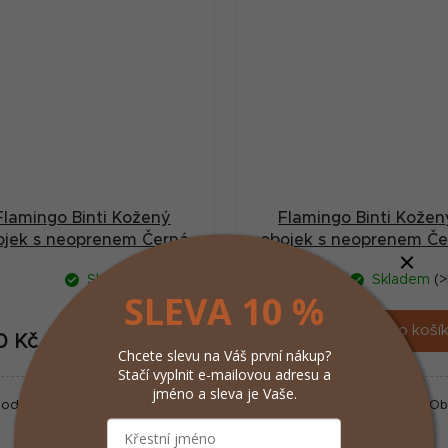
Flamingo Binti Kožený
Flamingo Binti Kožen
ojek s neoprenem Černá
obojek s neoprenem Če
M/L
S
Skladem
(>5 ks)
Skladem
(>
SLEVA 10 %
Do košíku
Do koší
0 Kč
357 Kč
/ ks
/ ks
Chcete slevu na Váš první nákup?
Stačí vyplnit e-mailovou adresu a
jméno a sleva je Vaše.
odlný obojek pro psy. Obvod
Pohodlný obojek pro psy. O
krku 38-48 cm.
krku 29-35 cm.