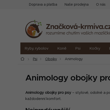
Přejít
Doprava a platba
Naše prodejna
O nás
na
obsah
Ryby, rybolov
Koně
Psi
Kočky
Domů
Psi
Obojky
Animology
Animology obojky pr
Animology obojky pro psy
– stylové, odolné a p
každodenní komfort.