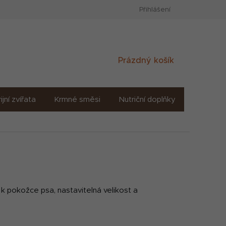
Přihlášení
Nákupní
Prázdný košík
košík
ijní zvířata
Krmné směsi
Nutriční doplňky
Sůl solné
k pokožce psa, nastavitelná velikost a