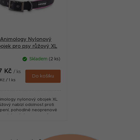
Animology Nylonový
ojek pro psy růžový XL
Skladem
(2 ks)
7 Kč
/ ks
Do košíku
ná
Kč / 1 ks
:
imology nylonový obojek XL
ůžový nabízí odolnost proti
epení, pohodlné neoprenové
polstrování a nerezové
omponenty pro každodenní
nošení psa.
O
v