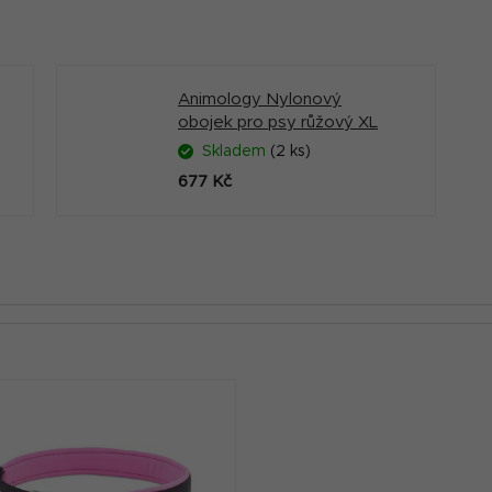
Animology Nylonový
obojek pro psy růžový XL
Skladem
(2 ks)
677 Kč