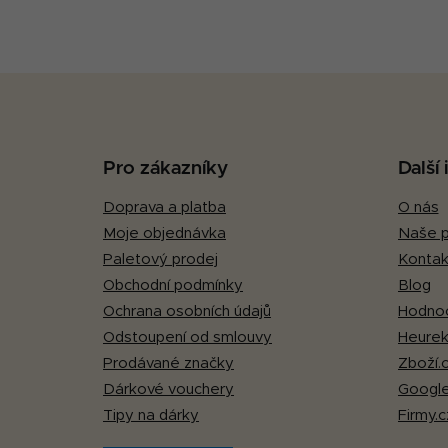
Z
á
p
Pro zákazníky
Další
a
Doprava a platba
O nás
t
Moje objednávka
Naše p
í
Paletový prodej
Kontak
Obchodní podmínky
Blog
Ochrana osobních údajů
Hodnoc
Odstoupení od smlouvy
Heurek
Prodávané značky
Zboží.
Dárkové vouchery
Google
Tipy na dárky
Firmy.c