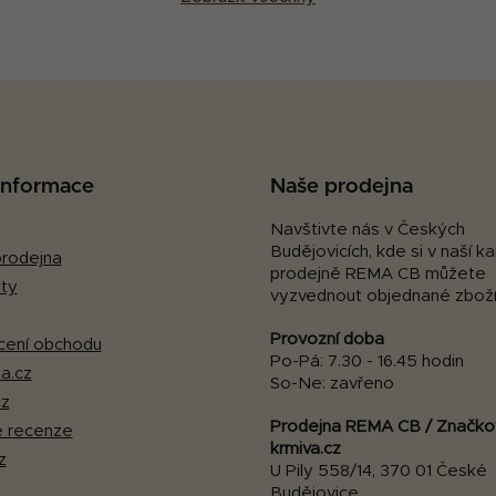
 informace
Naše prodejna
Navštivte nás v Českých
Budějovicích, kde si v naší 
rodejna
prodejně REMA CB můžete
ty
vyzvednout objednané zboží
Provozní doba
ení obchodu
Po-Pá: 7.30 - 16.45 hodin
a.cz
So-Ne: zavřeno
cz
Prodejna REMA CB / Značko
 recenze
krmiva.cz
z
U Pily 558/14, 370 01 České
Budějovice