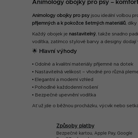
Animology obojky pro psy – komfort
Animology obojky pro psy
jsou ideální volbou pr
příjemných a k pokožce šetrných materiálů
, dík
Každý obojek je
nastavitelný
, takže snadno padn
vodítka, zatímco stylové barvy a designy dodají
🌟 Hlavní výhody
• Odolné a kvalitní materiály příjemné na dotek
• Nastavitelná velikost – vhodné pro různá plem
• Elegantní a moderní vzhled
• Pohodlné každodenní nošení
• Bezpečné upevnění vodítka
Ať už jde o běžnou procházku, výcvik nebo setkán
Způsoby platby
Bezpečné kartou, Apple Pay, Google