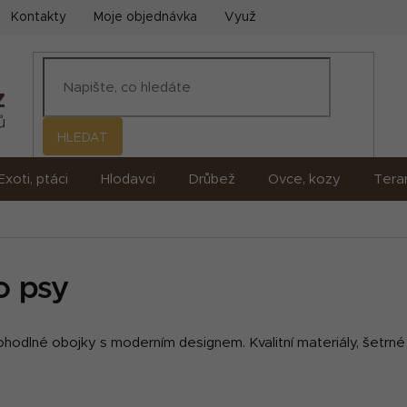
Kontakty
Moje objednávka
Využití umělé inteligence (AI)
HLEDAT
Exoti, ptáci
Hlodavci
Drůbež
Ovce, kozy
Terar
o psy
ohodlné obojky s moderním designem. Kvalitní materiály, šetrné 