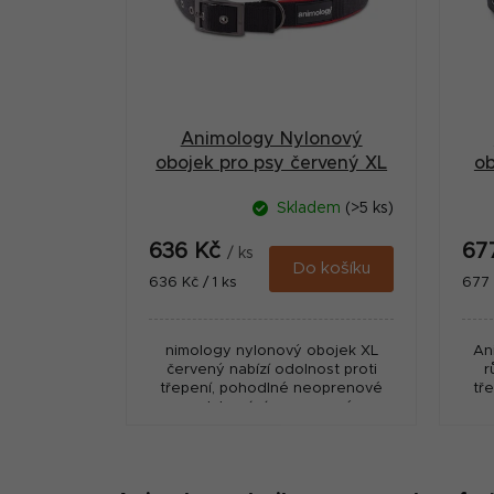
i
a
s
n
p
n
r
í
Animology Nylonový
o
p
obojek pro psy červený XL
ob
d
a
Skladem
(>5 ks)
u
n
636 Kč
67
k
/ ks
e
Do košíku
Měrná
Měr
636 Kč / 1 ks
677 
t
cena:
cena
l
ů
nimology nylonový obojek XL
An
červený nabízí odolnost proti
r
třepení, pohodlné neoprenové
tř
polstrování a nerezové
komponenty pro každodenní
k
použití.