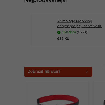
Nejprodávanější
Animology Nylonový
obojek pro psy červený XL
Skladem
(>5 ks)
636 Kč
P
o
V
s
ý
t
p
r