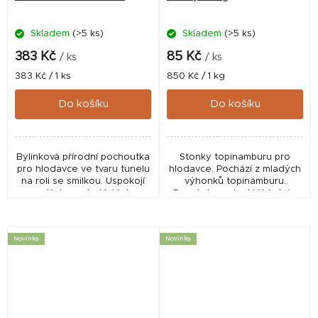
Skladem
(>5 ks)
Skladem
(>5 ks)
383 Kč
85 Kč
/ ks
/ ks
Měrná
Měrná
383 Kč / 1 ks
850 Kč / 1 kg
cena:
cena:
Do košíku
Do košíku
Bylinková přírodní pochoutka
Stonky topinamburu pro
pro hlodavce ve tvaru tunelu
hlodavce. Pochází z mladých
na roli se smilkou. Uspokojí
výhonků topinamburu.
potřeby a chutě těch
Dozrává na plantážích, kde
nejnáročnějších hlodavců a
se nepoužívají umělá hnojiva
králíků. Atraktivní a přírodní...
a pesticidy. Stonky
jeruzalémského artyčoku
Novinka
Novinka
jsou...