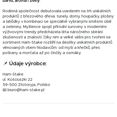
barvu, aroma i živiny
.
Rodinná společnost debutovala uvedením na trh unikátních
produktů z březového dřeva: tunely, domy, houpačky, plošiny
a lahůdky v kombinaci se speciálně vybranými směsmi obilí
a zeleniny. Myšlence spojit přírodní suroviny s moderními
výživovými trendy předcházela léta náročného sbírání
zkušeností a znalostí. Díky nim a velké vášni pro tvoření se
sortiment Ham-Stake rozšířil na desítky unikátních produktů
věnovaných všem hlodavcům: od myší a křečků, přes
potkany a morčata až po činčily a osmáky.
📌 Údaje výrobce:
Ham-Stake
ul. Kościuszki 22
59-500 Złotoryja, Polsko
📧 biuro@ham-stake.pl