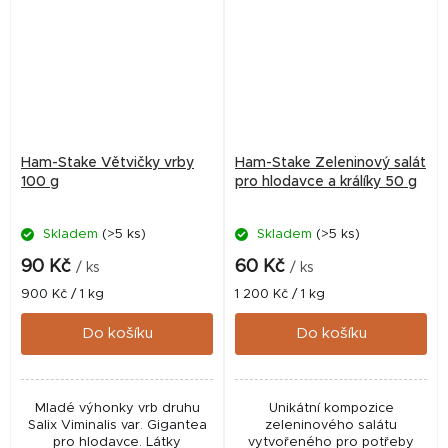
Ham-Stake Větvičky vrby
Ham-Stake Zeleninový salát
100 g
pro hlodavce a králíky 50 g
Skladem
(>5 ks)
Skladem
(>5 ks)
90 Kč
60 Kč
/ ks
/ ks
Měrná
Měrná
900 Kč / 1 kg
1 200 Kč / 1 kg
cena:
cena:
Do košíku
Do košíku
Mladé výhonky vrb druhu
Unikátní kompozice
Salix Viminalis var. Gigantea
zeleninového salátu
pro hlodavce. Látky
vytvořeného pro potřeby