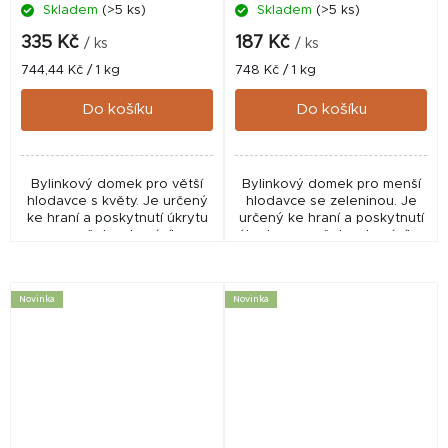
Skladem
(>5 ks)
Skladem
(>5 ks)
335 Kč
187 Kč
/ ks
/ ks
Měrná
Měrná
744,44 Kč / 1 kg
748 Kč / 1 kg
cena:
cena:
Do košíku
Do košíku
Bylinkový domek pro větší
Bylinkový domek pro menší
hlodavce s květy. Je určený
hlodavce se zeleninou. Je
ke hraní a poskytnutí úkrytu
určený ke hraní a poskytnutí
pro vašeho domácího
úkrytu pro vašeho domácího
mazlíčka, kde se může
mazlíčka, kde se může
schovat, ale také je vhodný
schovat, ale také je vhodný
jako pamlsek a k...
jako pamlsek a k...
Novinka
Novinka