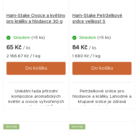
Ham-Stake Ovoce a květiny
Ham-Stake Petrželkové
pro králíky a hlodavce 30 g
srdce velikost S
Skladem
(>5 ks)
Skladem
(>5 ks)
65 Kč
84 Kč
/ ks
/ ks
Měrná
Měrná
2 166,67 Kč / 1 kg
1 680 Kč / 1 kg
cena:
cena:
Do košíku
Do košíku
Unikátní řada přírodní
Petrželkové srdce pro
kompozice aromatických
hlodavce a králíky. Lahodné a
květin a ovoce vytvořených
křupavé srdce je zdravá
pro potřeby králíků a
svačina složená pouze ze
hlodavců. Pečlivě vybrané
dvou ingrediencí. Vitamíny a
ingredience budou mít
minerály obsažené v
pozitivní vliv na zdraví,
petrželce jako jsou vápník,...
Novinka
Novinka
kondici...