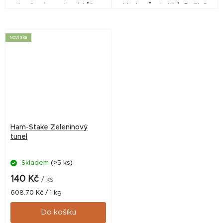
obsažené ve vrbové kůře a
hlodavců a králíků. Pečlivě
větvičkách jsou přirovnávány
vybrané ingredience budou
k ekvivalentu rostlinného
mít pozitivní vliv na zdraví,
aspirinu. Velmi...
kondici a pohodu vašeho...
Novinka
Ham-Stake Zeleninový
tunel
Skladem
(>5 ks)
140 Kč
/ ks
Měrná
608,70 Kč / 1 kg
cena:
Do košíku