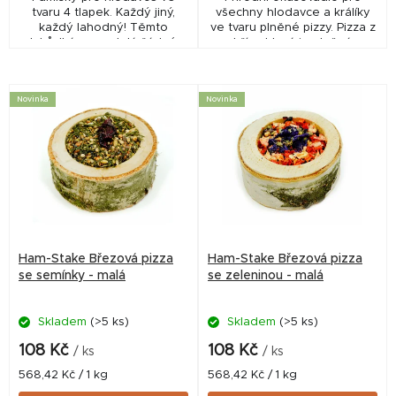
tvaru 4 tlapek. Každý jiný,
všechny hlodavce a králíky
každý lahodný! Těmto
ve tvaru plněné pizzy. Pizza z
lahůdkám neodolá žádné
břízy, která je plněná
zvíře. Brokolice, vojtěška,
sušenými květy, bylinkami a
mrkev, špetka červené řepy a
přírodním škrobem. - bohaté
pastináku plus trocha...
na vlákninu,...
Novinka
Novinka
Ham-Stake Březová pizza
Ham-Stake Březová pizza
se semínky - malá
se zeleninou - malá
Skladem
(>5 ks)
Skladem
(>5 ks)
108 Kč
108 Kč
/ ks
/ ks
Měrná
Měrná
568,42 Kč / 1 kg
568,42 Kč / 1 kg
cena:
cena: