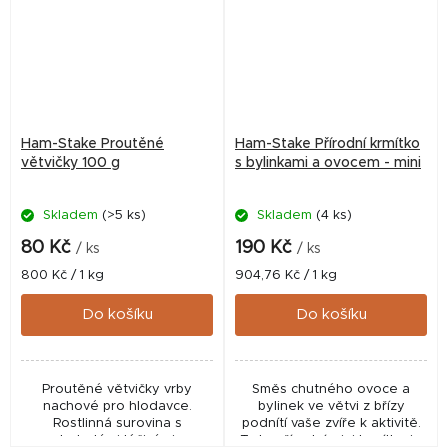
Ham-Stake Proutěné
Ham-Stake Přírodní krmítko
větvičky 100 g
s bylinkami a ovocem - mini
Skladem
(>5 ks)
Skladem
(4 ks)
80 Kč
190 Kč
/ ks
/ ks
Měrná
Měrná
800 Kč / 1 kg
904,76 Kč / 1 kg
cena:
cena:
Do košíku
Do košíku
Proutěné větvičky vrby
Směs chutného ovoce a
nachové pro hlodavce.
bylinek ve větvi z břízy
Rostlinná surovina s
podnítí vaše zvíře k aktivitě.
bohatými léčivými
Toto přírodní mini krmítko je