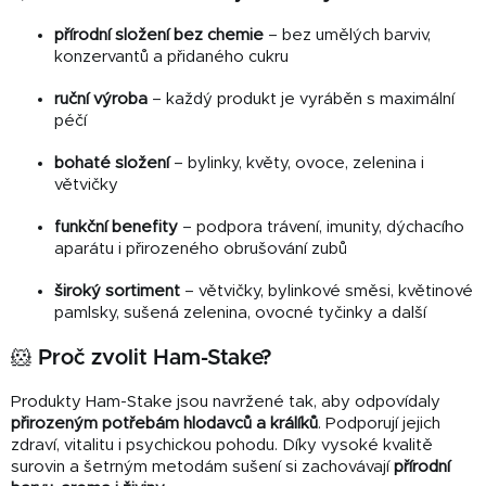
přírodní složení bez chemie
– bez umělých barviv,
konzervantů a přidaného cukru
ruční výroba
– každý produkt je vyráběn s maximální
péčí
bohaté složení
– bylinky, květy, ovoce, zelenina i
větvičky
funkční benefity
– podpora trávení, imunity, dýchacího
aparátu i přirozeného obrušování zubů
široký sortiment
– větvičky, bylinkové směsi, květinové
pamlsky, sušená zelenina, ovocné tyčinky a další
🐹 Proč zvolit Ham-Stake?
Produkty Ham-Stake jsou navržené tak, aby odpovídaly
přirozeným potřebám hlodavců a králíků
. Podporují jejich
zdraví, vitalitu i psychickou pohodu. Díky vysoké kvalitě
surovin a šetrným metodám sušení si zachovávají
přírodní