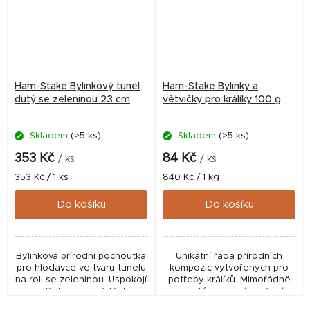
Ham-Stake Bylinkový tunel
Ham-Stake Bylinky a
dutý se zeleninou 23 cm
větvičky pro králíky 100 g
Skladem
(>5 ks)
Skladem
(>5 ks)
353 Kč
84 Kč
/ ks
/ ks
Měrná
Měrná
353 Kč / 1 ks
840 Kč / 1 kg
cena:
cena:
Do košíku
Do košíku
Bylinková přírodní pochoutka
Unikátní řada přírodních
pro hlodavce ve tvaru tunelu
kompozic vytvořených pro
na roli se zeleninou. Uspokojí
potřeby králíků. Mimořádně
potřeby a chutě těch
bohaté a pestré složení
nejnáročnějších hlodavců a
zahrnuje květiny, které milují,