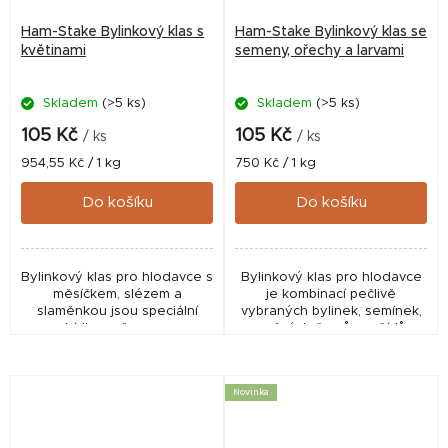
Ham-Stake Bylinkový klas s
Ham-Stake Bylinkový klas se
květinami
semeny, ořechy a larvami
Skladem
(>5 ks)
Skladem
(>5 ks)
105 Kč
105 Kč
/ ks
/ ks
Měrná
Měrná
954,55 Kč / 1 kg
750 Kč / 1 kg
cena:
cena:
Do košíku
Do košíku
Bylinkový klas pro hlodavce s
Bylinkový klas pro hlodavce
měsíčkem, slézem a
je kombinací pečlivě
slaměnkou jsou speciální
vybraných bylinek, semínek,
nabídkou věnovanou
moučných červů, arašídů a
majitelům osmáků a činčil.
kokosových vloček. Larvy
Klasy byly přizpůsobeny
moučných červů, bohaté na
jejich jedinečným nutričním...
živočišné bílkoviny,...
Novinka