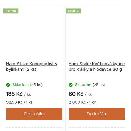
králíků. Atraktivní a...
životodárné bylinky a
ovocné větvičky....
Novinka
Novinka
Ham-Stake Konopný list s
Ham-Stake Květinová kytice
bylinkami (2 ks)
pro králíky a hlodavce 30 g
Skladem
(>5 ks)
Skladem
(>5 ks)
185 Kč
60 Kč
/ ks
/ ks
Měrná
Měrná
92,50 Kč / 1 ks
2 000 Kč / 1 kg
cena:
cena:
Do košíku
Do košíku