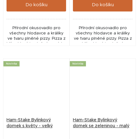
Do košíku
Do košíku
Přírodní okusovadlo pro
Přírodní okusovadlo pro
všechny hlodavce a králíky
všechny hlodavce a králíky
ve tvaru plněné pizzy. Pizza z
ve tvaru plněné pizzy. Pizza z
břízy, která je plněná semínky,
břízy, která je plněná
sušenou zeleninou, bylinkami
sušenou zeleninou, bylinkami
a přírodním škrobem. -
a přírodním škrobem. -
bohaté na...
bohaté na vlákninu,...
Novinka
Novinka
Ham-Stake Bylinkový
Ham-Stake Bylinkový
domek s květy - velký
domek se zeleninou - malý