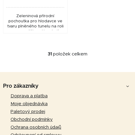
Zeleninová přírodní
pochoutka pro hlodavce ve
tvaru plněného tunelu na roli
s pampeliškou. Uspokojí
potřeby a chutě těch
nejnáročnějších hlodavců a
králíků. Atraktivní a...
31
položek celkem
O
v
l
Z
á
d
á
Pro zákazníky
a
p
Doprava a platba
c
a
í
Moje objednávka
p
t
Paletový prodej
r
í
Obchodní podmínky
v
Ochrana osobních údajů
k