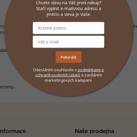
Chcete slevu na Váš první nákup?
Stačí vyplnit e-mailovou adresu a
jméno a sleva je Vaše.
obu krmiv, ale také pro přímý prodej chovatelům a domácnoste
ře mezi zavedené producenty ve středních Čechách.
ublika
Potvrdit
Odesláním souhlasíte s
podmínkami
o
ochraně osobních údajů
a zasíláním
marketingových kampaní.
ezeny...
 informace
Naše prodejna