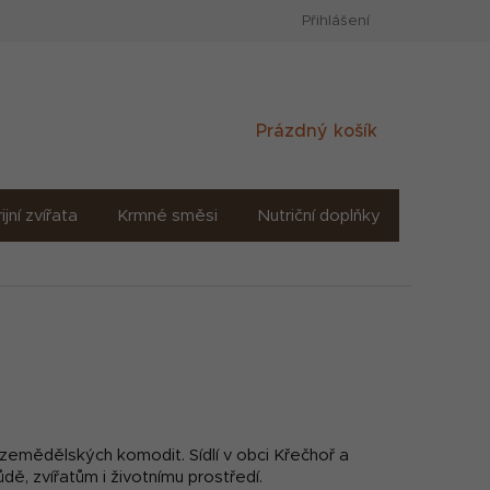
Přihlášení
Nákupní
Prázdný košík
košík
ijní zvířata
Krmné směsi
Nutriční doplňky
Sůl solné
 zemědělských komodit. Sídlí v obci Křečhoř a
ě, zvířatům i životnímu prostředí.