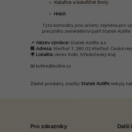
Kukuřice a kukuřičné šroty
Hrách
Tyto komodity jsou určeny zejména pro výr
precizního zemědělství patří Statek Kutlí
📌
Název výrobce:
Statek Kutlíře a.s.
🏢
Adresa:
Křečhoř 7, 280 02 Křečhoř, Česká rep
🌍
Lokalita:
okres Kolín, Středočeský kraj
📧 kutlire@kutlire.cz
Žádné produkty značky
Statek Kutlíře
nebyly nal
Z
á
p
Pro zákazníky
Další
a