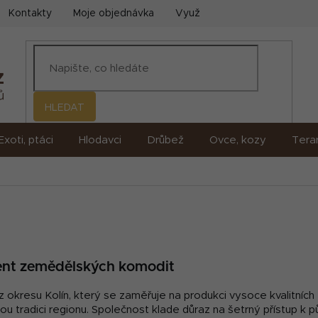
Kontakty
Moje objednávka
Využití umělé inteligence (AI)
HLEDAT
Exoti, ptáci
Hlodavci
Drůbež
Ovce, kozy
Terar
ucent zemědělských komodit
z okresu Kolín, který se zaměřuje na produkci vysoce kvalitních
 tradici regionu. Společnost klade důraz na šetrný přístup k půd