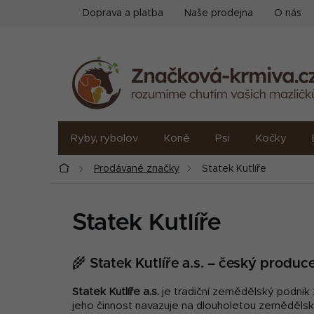
Přejít
Doprava a platba
Naše prodejna
O nás
na
obsah
Ryby, rybolov
Koně
Psi
Kočky
Domů
Prodávané značky
Statek Kutlíře
Statek Kutlíře
🌾
Statek Kutlíře a.s. – český prod
Statek Kutlíře a.s.
je tradiční zemědělský podnik 
jeho činnost navazuje na dlouholetou zemědělskou