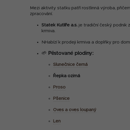
Mezi aktivity statku patří rostlinná výroba, přič
zpracování.
Statek Kutlíře a.s.
je tradiční český podnik
krmiva.
NHabízí k prodeji krmiva a doplňky pro domá
🌱 Pěstované plodiny:
Slunečnice černá
Řepka ozimá
Proso
Pšenice
Oves a oves loupaný
Len