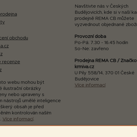
Navštivte nás v Českých
Budějovicích, kde si v naší 
rodejna
prodejně REMA CB můžete
ty
vyzvednout objednané zboží
Provozní doba
ení obchodu
Po-Pá: 7.30 - 16.45 hodin
a.cz
So-Ne: zavřeno
cz
Prodejna REMA CB / Značko
 recenze
krmiva.cz
z
U Pily 558/14, 370 01 České
Budějovice
mto webu mohou být
Více informací
 ilustrační obrázky
eny nebo upraveny s
m nástrojů umělé inteligence
eškerý obsah je před
něním kontrolován naším
.
Více informací
.