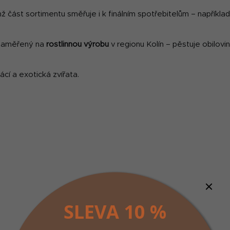
emž část sortimentu směřuje i k finálním spotřebitelům – napříkla
 zaměřený na
rostlinnou výrobu
v regionu Kolín – pěstuje obilovi
cí a exotická zvířata.
SLEVA 10 %