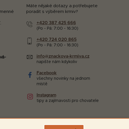
Máte nějaké dotazy a potřebujete
kamenné
poradit s výběrem krmiv?
+420 387 425 666
.
(Po - Pá: 7:00 - 16:30)
+420 724 020 865
(Po - Pá: 7:00 - 16:30)
info@znackova-krmiva.cz
vá-
napište nám kdykoliv
Facebook
všechny novinky na jednom
místě
Instagram
tipy a zajímavosti pro chovatele