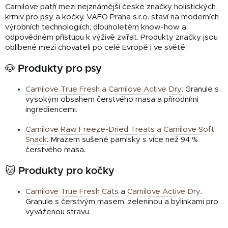
Carnilove patří mezi nejznámější české značky holistických
krmiv pro psy a kočky. VAFO Praha s.r.o. staví na moderních
výrobních technologiích, dlouholetém know-how a
odpovědném přístupu k výživě zvířat. Produkty značky jsou
oblíbené mezi chovateli po celé Evropě i ve světě.
🐶 Produkty pro psy
Carnilove True Fresh a Carnilove Active Dry
:
Granule s
vysokým obsahem čerstvého masa a přírodními
ingrediencemi.
Carnilove Raw Freeze-Dried Treats a Carnilove Soft
Snack
:
Mrazem sušené pamlsky s více než 94 %
čerstvého masa.
🐱 Produkty pro kočky
Carnilove True Fresh Cats
a
Carnilove Active Dry
:
Granule s čerstvým masem, zeleninou a bylinkami pro
vyváženou stravu.