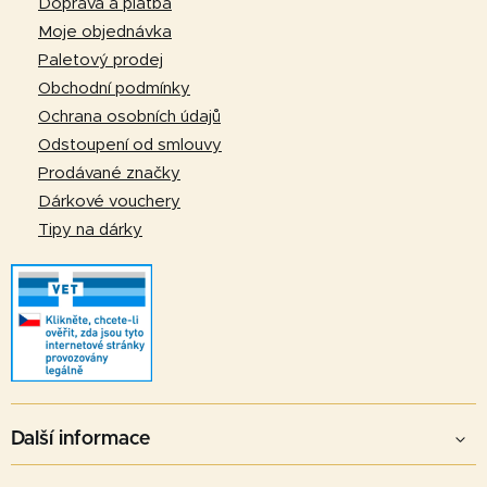
Doprava a platba
c
a
í
Moje objednávka
p
t
Paletový prodej
r
í
Obchodní podmínky
v
Ochrana osobních údajů
k
Odstoupení od smlouvy
y
v
Prodávané značky
ý
Dárkové vouchery
p
Tipy na dárky
i
s
u
Další informace