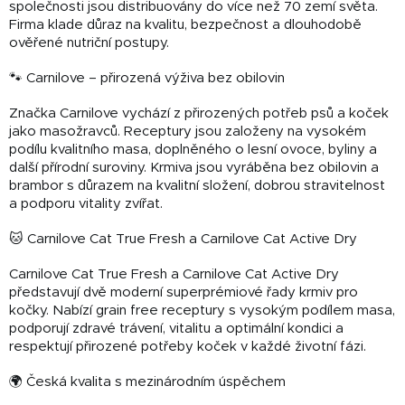
společnosti jsou distribuovány do více než 70 zemí světa.
Firma klade důraz na kvalitu, bezpečnost a dlouhodobě
ověřené nutriční postupy.
🐾 Carnilove – přirozená výživa bez obilovin
Značka Carnilove vychází z přirozených potřeb psů a koček
jako masožravců. Receptury jsou založeny na vysokém
podílu kvalitního masa, doplněného o lesní ovoce, byliny a
další přírodní suroviny. Krmiva jsou vyráběna bez obilovin a
brambor s důrazem na kvalitní složení, dobrou stravitelnost
a podporu vitality zvířat.
🐱 Carnilove Cat True Fresh a Carnilove Cat Active Dry
Carnilove Cat True Fresh a Carnilove Cat Active Dry
představují dvě moderní superprémiové řady krmiv pro
kočky. Nabízí grain free receptury s vysokým podílem masa,
podporují zdravé trávení, vitalitu a optimální kondici a
respektují přirozené potřeby koček v každé životní fázi.
🌍 Česká kvalita s mezinárodním úspěchem