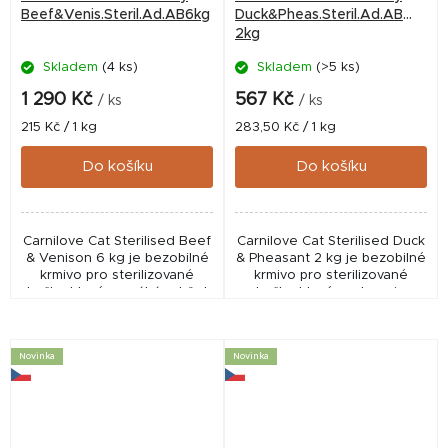
Beef&Venis.Steril.Ad.AB6kg
Duck&Pheas.Steril.Ad.AB
2kg
Skladem
(4 ks)
Skladem
(>5 ks)
1 290 Kč
567 Kč
/ ks
/ ks
Měrná
Měrná
215 Kč / 1 kg
283,50 Kč / 1 kg
cena:
cena:
Do košíku
Do košíku
Carnilove Cat Sterilised Beef
Carnilove Cat Sterilised Duck
& Venison 6 kg je bezobilné
& Pheasant 2 kg je bezobilné
krmivo pro sterilizované
krmivo pro sterilizované
kočky, které pomáhá udržet
kočky, které podporuje
optimální hmotnost,
kontrolu hmotnosti, trávení i
podporuje trávení a vitalitu.
zdraví močových cest.
Obsahuje...
Obsahuje...
Novinka
Novinka