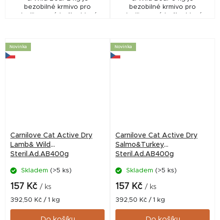
bezobilné krmivo pro
bezobilné krmivo pro
sterilizované kočky, které
sterilizované kočky, které
podporuje kontrolu
pomáhá udržet ideální
hmotnosti, trávení a imunitu.
hmotnost, podporuje trávení
Obsahuje jehněčí a...
a imunitu. Obsahuje...
Novinka
Novinka
Carnilove Cat Active Dry
Carnilove Cat Active Dry
Lamb& Wild
Salmo&Turkey
Steril.Ad.AB400g
Steril.Ad.AB400g
Skladem
(>5 ks)
Skladem
(>5 ks)
157 Kč
157 Kč
/ ks
/ ks
Měrná
Měrná
392,50 Kč / 1 kg
392,50 Kč / 1 kg
cena:
cena:
Do košíku
Do košíku