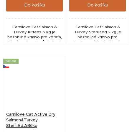
Do košíku
Do košíku
Carnilove Cat Salmon &
Carnilove Cat Salmon &
Turkey Kittens 6 kg je
Turkey Sterilised 2 kg je
bezobilné krmivo pro koťata,
bezobilné krmivo pro
které podporuje růst, vývoj
kastrované kočky, které
mozku, trávení a zdravou
podporuje kontrolu
srst. Obsahuje lososa a krůtu
hmotnosti, trávení, močové
pro maximální...
cesty a zdravou srst.
Novinka
Obsahuje...
Carnilove Cat Active Dry
Salmon&Turkey
Steril.Ad.AB6kg