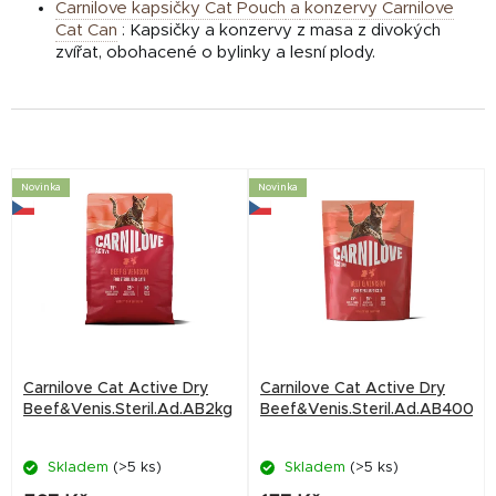
Carnilove kapsičky Cat Pouch
a
konzervy Carnilove
Cat Can
:
Kapsičky a konzervy z masa z divokých
zvířat, obohacené o bylinky a lesní plody.
V
Novinka
Novinka
ý
p
i
s
p
r
Carnilove Cat Active Dry
Carnilove Cat Active Dry
o
Beef&Venis.Steril.Ad.AB2kg
Beef&Venis.Steril.Ad.AB400g
d
Skladem
(>5 ks)
Skladem
(>5 ks)
u