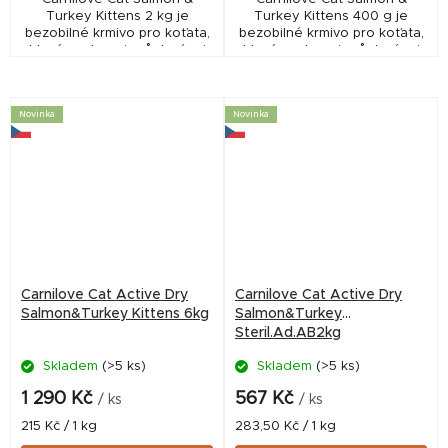
Turkey Kittens 2 kg je
Turkey Kittens 400 g je
bezobilné krmivo pro koťata,
bezobilné krmivo pro koťata,
které podporuje růst, vývoj
které podporuje růst, vývoj
mozku, trávení a zdravou
mozku, trávení a zdravou
srst. Obsahuje lososa a krůtu
srst. Obsahuje lososa a krůtu
pro vysokou...
pro maximální...
Novinka
Novinka
Carnilove Cat Active Dry
Carnilove Cat Active Dry
Salmon&Turkey Kittens 6kg
Salmon&Turkey
Steril.Ad.AB2kg
Skladem
(>5 ks)
Skladem
(>5 ks)
1 290 Kč
567 Kč
/ ks
/ ks
Měrná
Měrná
215 Kč / 1 kg
283,50 Kč / 1 kg
cena:
cena: