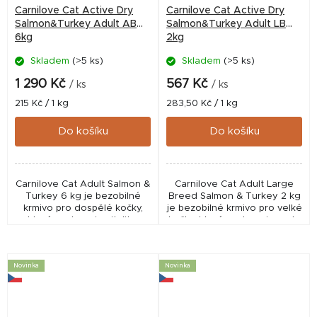
Carnilove Cat Active Dry
Carnilove Cat Active Dry
Salmon&Turkey Adult AB
Salmon&Turkey Adult LB
6kg
2kg
Skladem
(>5 ks)
Skladem
(>5 ks)
1 290 Kč
567 Kč
/ ks
/ ks
Měrná
Měrná
215 Kč / 1 kg
283,50 Kč / 1 kg
cena:
cena:
Do košíku
Do košíku
Carnilove Cat Adult Salmon &
Carnilove Cat Adult Large
Turkey 6 kg je bezobilné
Breed Salmon & Turkey 2 kg
krmivo pro dospělé kočky,
je bezobilné krmivo pro velké
které podporuje vitalitu,
kočky, které podporuje svaly,
zdravou srst a trávení.
klouby, trávení i zdravou srst.
Obsahuje lososa a krůtu pro
Obsahuje lososa a krůtu
vysokou...
pro...
Novinka
Novinka