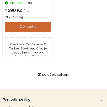
Skladem
(1 ks)
1 290 Kč
/ ks
Měrná
215 Kč / 1 kg
cena:
Do košíku
Carnilove Cat Salmon &
Turkey Sterilised 6 kg je
bezobilné krmivo pro
kastrované kočky, které
podporuje kontrolu
hmotnosti, trávení, močové
cesty a zdravou srst.
Obsahuje...
21
položek celkem
O
v
l
Z
á
d
á
Pro zákazníky
a
p