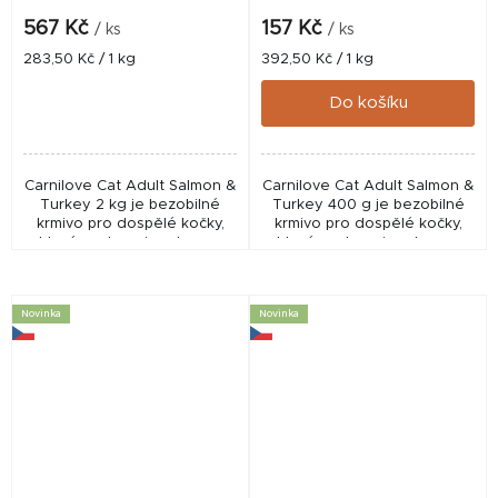
567 Kč
157 Kč
/ ks
/ ks
Měrná
Měrná
283,50 Kč / 1 kg
392,50 Kč / 1 kg
cena:
cena:
Do košíku
Carnilove Cat Adult Salmon &
Carnilove Cat Adult Salmon &
Turkey 2 kg je bezobilné
Turkey 400 g je bezobilné
krmivo pro dospělé kočky,
krmivo pro dospělé kočky,
které podporuje zdravou
které podporuje zdravou
srst, trávení a vitalitu.
srst, trávení a vitalitu.
Obsahuje lososa a krůtu pro
Obsahuje lososa a krůtu pro
vysokou...
vysokou...
Novinka
Novinka