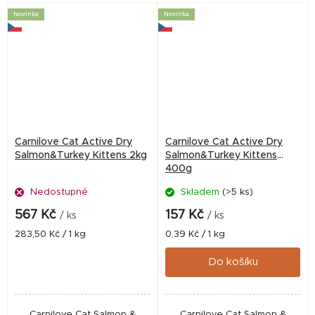
Obsahuje lososa a krůtu
lososa a krůtu pro...
Novinka
Novinka
pro...
Carnilove Cat Active Dry
Carnilove Cat Active Dry
Salmon&Turkey Kittens 2kg
Salmon&Turkey Kittens
400g
Nedostupné
Skladem
(>5 ks)
567 Kč
157 Kč
/ ks
/ ks
Měrná
Měrná
283,50 Kč / 1 kg
0,39 Kč / 1 kg
cena:
cena:
Do košíku
Carnilove Cat Salmon &
Carnilove Cat Salmon &