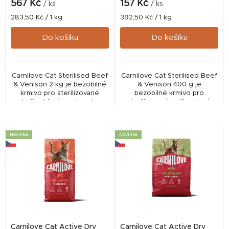
k
567 Kč
157 Kč
/ ks
/ ks
t
Měrná
Měrná
283,50 Kč / 1 kg
392,50 Kč / 1 kg
cena:
cena:
ů
Do košíku
Do košíku
Carnilove Cat Sterilised Beef
Carnilove Cat Sterilised Beef
& Venison 2 kg je bezobilné
& Venison 400 g je
krmivo pro sterilizované
bezobilné krmivo pro
kočky, které podporuje
sterilizované kočky, které
kontrolu hmotnosti, trávení a
podporuje kontrolu
vitalitu. Obsahuje kvalitní
hmotnosti, trávení a vitalitu.
hovězí a...
Obsahuje kvalitní hovězí...
Novinka
Novinka
Carnilove Cat Active Dry
Carnilove Cat Active Dry