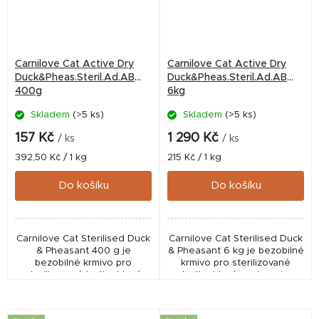
Carnilove Cat Active Dry
Carnilove Cat Active Dry
Duck&Pheas.Steril.Ad.AB
Duck&Pheas.Steril.Ad.AB
400g
6kg
Skladem
(>5 ks)
Skladem
(>5 ks)
157 Kč
1 290 Kč
/ ks
/ ks
Měrná
Měrná
392,50 Kč / 1 kg
215 Kč / 1 kg
cena:
cena:
Do košíku
Do košíku
Carnilove Cat Sterilised Duck
Carnilove Cat Sterilised Duck
& Pheasant 400 g je
& Pheasant 6 kg je bezobilné
bezobilné krmivo pro
krmivo pro sterilizované
sterilizované kočky, které
kočky, které podporuje
podporuje kontrolu
kontrolu hmotnosti, trávení i
hmotnosti, trávení i zdraví
zdraví močových cest.
močových cest. Obsahuje...
Obsahuje...