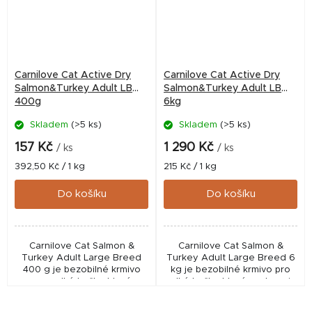
Carnilove Cat Active Dry
Carnilove Cat Active Dry
Salmon&Turkey Adult LB
Salmon&Turkey Adult LB
400g
6kg
Skladem
(>5 ks)
Skladem
(>5 ks)
157 Kč
1 290 Kč
/ ks
/ ks
Měrná
Měrná
392,50 Kč / 1 kg
215 Kč / 1 kg
cena:
cena:
Do košíku
Do košíku
Carnilove Cat Salmon &
Carnilove Cat Salmon &
Turkey Adult Large Breed
Turkey Adult Large Breed 6
400 g je bezobilné krmivo
kg je bezobilné krmivo pro
pro velké kočky, které
velké kočky, které podporuje
podporuje svaly, klouby,
svaly, klouby, trávení a
trávení a zdravou srst.
zdravou srst. Obsahuje