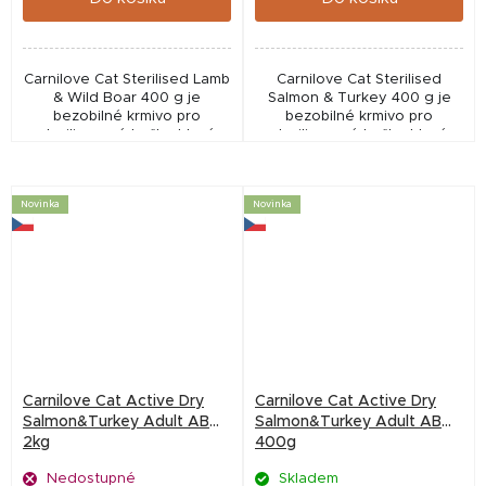
Carnilove Cat Sterilised Lamb
Carnilove Cat Sterilised
& Wild Boar 400 g je
Salmon & Turkey 400 g je
bezobilné krmivo pro
bezobilné krmivo pro
sterilizované kočky, které
sterilizované kočky, které
pomáhá udržet ideální
podporuje ideální hmotnost,
hmotnost, podporuje trávení
zdravou srst a trávení.
a imunitu. Obsahuje...
Obsahuje lososa a krůtu...
Novinka
Novinka
Carnilove Cat Active Dry
Carnilove Cat Active Dry
Salmon&Turkey Adult AB
Salmon&Turkey Adult AB
2kg
400g
Nedostupné
Skladem