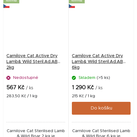
Novinka
Novinka
Carnilove Cat Active Dry
Carnilove Cat Active Dry
Lamb& Wild Steril.Ad.AB
Lamb& Wild Steril.Ad.AB
2kg
6kg
Nedostupné
Skladem
(>5 ks)
567 Kč
1 290 Kč
/ ks
/ ks
Měrná
Měrná
283,50 Kč / 1 kg
215 Kč / 1 kg
cena:
cena:
Do košíku
Carnilove Cat Sterilised Lamb
Carnilove Cat Sterilised Lamb
& Wild Boar 2 kg je
& Wild Boar 6 kg je