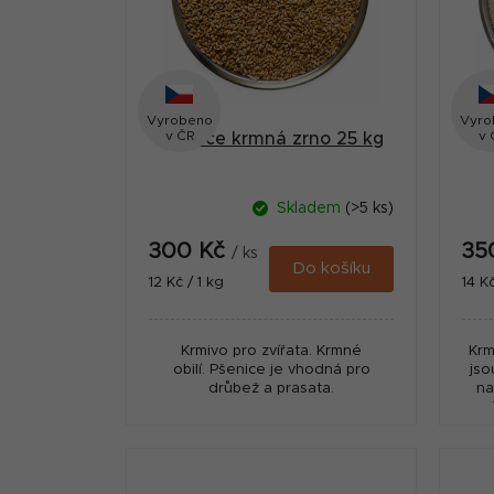
i
a
s
n
p
n
r
Vyrobeno
Vyro
í
v ČR
v 
Pšenice krmná zrno 25 kg
o
p
d
a
Skladem
(>5 ks)
u
n
300 Kč
35
k
/ ks
e
Do košíku
Měrná
Měr
12 Kč / 1 kg
14 Kč
t
cena:
cena
l
ů
Krmivo pro zvířata. Krmné
Krm
obilí. Pšenice je vhodná pro
jso
drůbež a prasata.
na
v