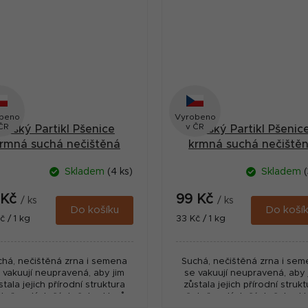
beno
Vyrobeno
ČR
v ČR
Český Partikl Pšenice
Český Partikl Pšenic
rmná suchá nečištěná
krmná suchá nečiště
zrna 1 kg
zrna 3 kg
Skladem
(4 ks)
Skladem
(
 Kč
99 Kč
/ ks
/ ks
Do košíku
Do koší
ná
Měrná
č / 1 kg
33 Kč / 1 kg
:
cena:
chá, nečištěná zrna i semena
Suchá, nečištěná zrna i se
 vakuují neupravená, aby jim
se vakuují neupravená, aby 
stala jejich přírodní struktura
zůstala jejich přírodní struk
tně malých částeček z klasů.
včetně malých částeček z kl