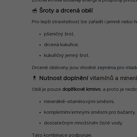
Zrnová krmiva dodávají energii a podporují přiro
🥣
Šroty a drcená obilí
Pro lepší stravitelnost lze zařadit i jemně nebo 
pšeničný šrot,
drcená kukuřice,
kukuřičný jemný šrot.
Drcené obiloviny jsou vhodné zejména pro mladé 
💊
Nutnost doplnění
vitamínů a miner
Obilí je pouze
doplňkové krmivo
, a proto je nezb
minerálně-vitamínovými směsmi,
kompletními krmnými směsmi pro bažanty,
dostatečným množstvím čisté vody.
Tato kombinace podporuje: