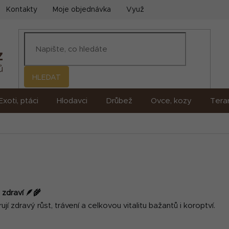
Kontakty
Moje objednávka
Využití umělé inteligence (AI)
HLEDAT
Exoti, ptáci
Hlodavci
Drůbež
Ovce, kozy
Terar
 zdraví 🪶🌾
ují zdravý růst, trávení a celkovou vitalitu bažantů i koroptví.