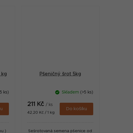
u
směsí pro rybolov.
 kg
Pšeničný šrot 5kg
5 ks)
Skladem
(>5 ks)
211 Kč
/ ks
ku
Do košíku
Měrná
42,20 Kč / 1 kg
cena:
ou )
Sešrotovaná semena pšenice od