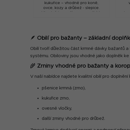
kukuřice – vhodné pro koně,
ovce, kozy a drůbež - slepice.
Vhodné i pro přípravu vnadících
hos
směsí pro rybolov.
ko
Vl
🪶
Obilí pro bažanty – základní doplň
Obilí tvoří důležitou část krmné dávky bažantů a k
systému. Obiloviny jsou vhodné jako doplněk ke
🌾
Zrniny vhodné pro bažanty a korop
V naší nabídce najdete kvalitní obilí pro doplněn
pšenice krmná (zrno),
kukuřice zrno,
ovesné vločky,
další zrniny vhodné pro drůbež.