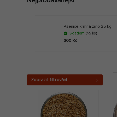
Nejprodávanější
Pšenice krmná zrno 25 kg
Skladem
(>5 ks)
300 Kč
P
o
V
s
ý
t
p
r