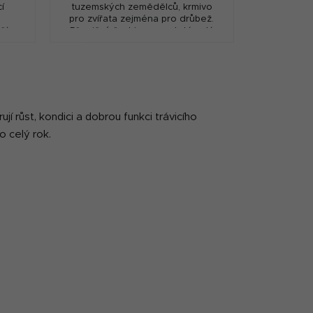
í
tuzemských zemědělců, krmivo
pro zvířata zejména pro drůbež.
vším
Pšeničný šrot jsou namletá celá
by.
pšeničná zrna nahrubo. Používá
upek
se ke krmení všech...
jí růst, kondici a dobrou funkci trávicího
 celý rok.