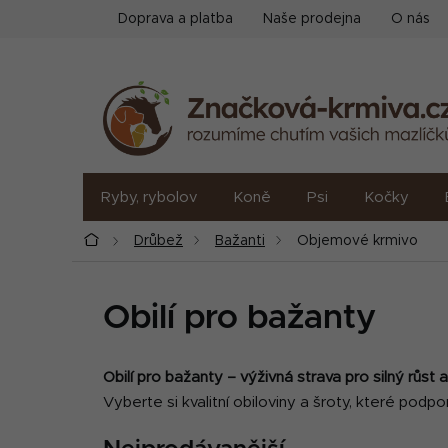
Přejít
Doprava a platba
Naše prodejna
O nás
na
obsah
Ryby, rybolov
Koně
Psi
Kočky
Domů
Drůbež
Bažanti
Objemové krmivo
Obilí pro bažanty
Obilí pro bažanty – výživná strava pro silný růst a
Vyberte si kvalitní obiloviny a šroty, které podpor