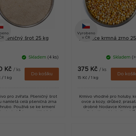
beno
Vyrobeno
ČR
v ČR
Pšeničný šrot 25 kg
Kukuřice krmná zrno 25
Skladem
(4 ks)
Skladem
(>
0 Kč
375 Kč
/ ks
/ ks
Do košíku
Do koší
ná
Měrná
 / 1 kg
15 Kč / 1 kg
:
cena:
ivo pro zvířata. Pšeničný šrot
Krmivo vhodné pro holuby, k
u namletá celá pšeničná zrna
ovce a kozy, drůbež, prasat
hrubo. Používá se ke krmení
drobné hlodavce Krmivo p
šech druhů hospodářských
zvířata. Krmná kukuřice. M
zvířat.
obsahovat přepůlené a drc
zrna. Nejde o perfektně..