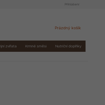
Přihlášení
Nákupní
Prázdný košík
košík
ijní zvířata
Krmné směsi
Nutriční doplňky
Sůl solné