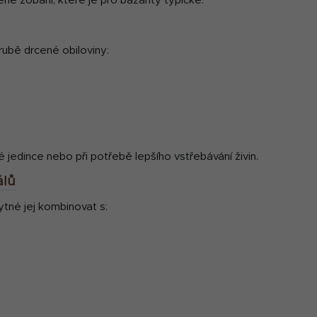
zené zobání, které je pro bažanty typické.
i
s
u
hrubě drcené obiloviny:
jedince nebo při potřebě lepšího vstřebávání živin.
álů
ytné jej kombinovat s: