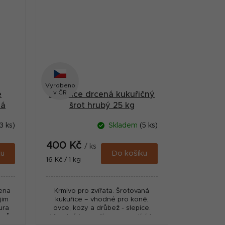
Vyrobeno
v ČR
e
Kukuřice drcená kukuřičný
ná
šrot hrubý 25 kg
3 ks)
Skladem
(5 ks)
400 Kč
/ ks
ku
Do košíku
Měrná
16 Kč / 1 kg
cena:
mena
Krmivo pro zvířata. Šrotovaná
jim
kukuřice – vhodné pro koně,
tura
ovce, kozy a drůbež - slepice.
asů.
Vhodné i pro přípravu vnadících