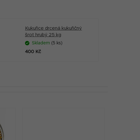
Kukuřice drcená kukuřičný
šrot hrubý 25 kg
Skladem
(5 ks)
400 Kč