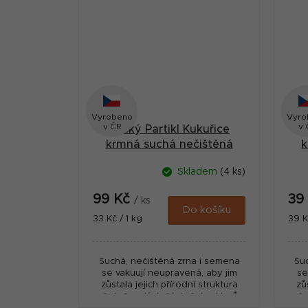
Vyrobeno
Vyro
v ČR
v 
Český Partikl Kukuřice
krmná suchá nečištěná
k
zrna 3 kg
Skladem
(4 ks)
99 Kč
39
/ ks
Do košíku
Měrná
Měr
33 Kč / 1 kg
39 K
cena:
cena
Suchá, nečištěná zrna i semena
Su
se vakuují neupravená, aby jim
se
zůstala jejich přírodní struktura
zů
včetně malých částeček z klasů.
vče