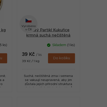
Vyrobeno
v ČR
 kg
Český Partikl Kukuřice
krmná suchá nečištěná
zrna 1 kg
5 ks)
Skladem
(1 ks)
39 Kč
/ ks
ku
Do košíku
Měrná
39 Kč / 1 kg
cena:
oně,
Suchá, nečištěná zrna i semena
a a
se vakuují neupravená, aby jim
ro
zůstala jejich přírodní struktura
ůže
včetně malých částeček z klasů.
ené
Ty jsou ideální pro tvorbu
.
hustého sloupce...