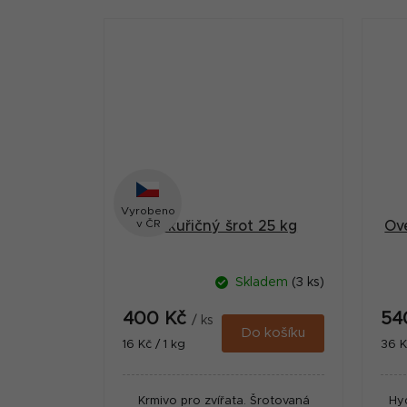
Ty jsou ideální pro tvorbu
hustého sloupce...
Vyrobeno
v ČR
Kukuřičný šrot 25 kg
Ov
Skladem
(3 ks)
400 Kč
54
/ ks
Do košíku
Měrná
Měr
16 Kč / 1 kg
36 K
cena:
cena
Krmivo pro zvířata. Šrotovaná
Hy