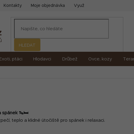
Kontakty
Moje objednávka
Využití umělé inteligence (AI)
HLEDAT
Exoti, ptáci
Hlodavci
Drůbež
Ovce, kozy
Terar
a spánek 🦦🛏️
čí, teplo a klidné útočiště pro spánek i relaxaci.