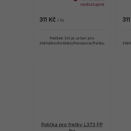
nedostupné
311 Kč
31
/ ks
Pelíšek 3v1 je určen pro
štěňátko/koťátko/hlodavce/fretku.
štěň
Polička pro fretky L373 FP