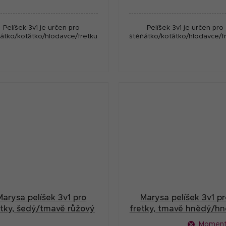
Pelíšek 3v1 je určen pro
Pelíšek 3v1 je určen pro
átko/koťátko/hlodavce/fretku.
štěňátko/koťátko/hlodavce/fr
Marysa pelíšek 3v1 pro
Marysa pelíšek 3v1 pr
etky, šedý/tmavě růžový
fretky, tmavě hnědý/h
kytičky
Moment