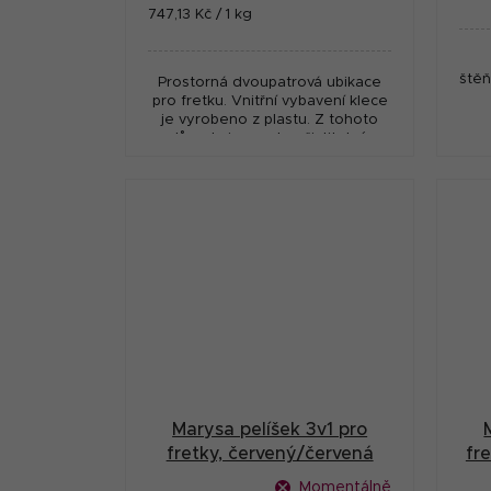
Měrná
747,13 Kč / 1 kg
cena:
štěň
Prostorná dvoupatrová ubikace
pro fretku. Vnitřní vybavení klece
je vyrobeno z plastu. Z tohoto
důvodu je snadno čistitelné.
Marysa pelíšek 3v1 pro
fretky, červený/červená
fr
kolečka
Momentálně