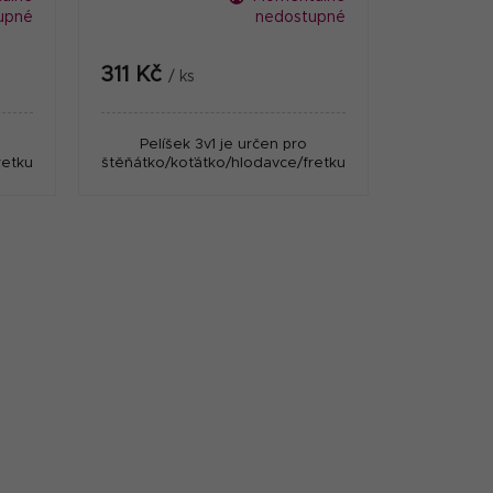
upné
nedostupné
311 Kč
/ ks
Pelíšek 3v1 je určen pro
etku.
štěňátko/koťátko/hlodavce/fretku.