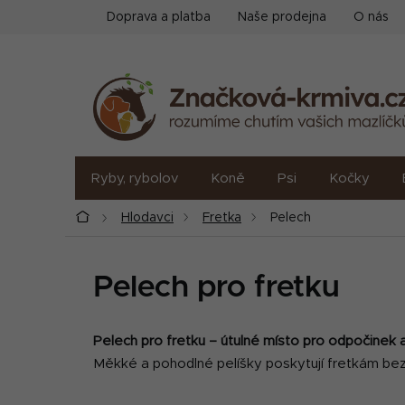
Přejít
Doprava a platba
Naše prodejna
O nás
na
obsah
Ryby, rybolov
Koně
Psi
Kočky
Domů
Hlodavci
Fretka
Pelech
Pelech pro fretku
Pelech pro fretku – útulné místo pro odpočinek 
Měkké a pohodlné pelíšky poskytují fretkám bezpe