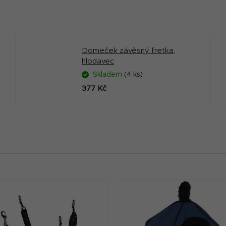
Domeček závěsný fretka,
hlodavec
Skladem
(4 ks)
377 Kč