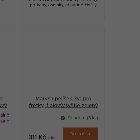
potkany, osmáky, případně činčily
o
Marysa pelíšek 3v1 pro
ový
fretky, fialový/světle zelený
álně
Skladem
(3 ks)
upné
Do košíku
311 Kč
/ ks