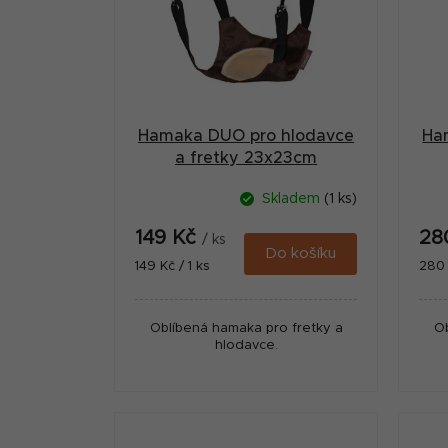
i
a
s
n
p
n
r
í
Hamaka DUO pro hlodavce
Ha
o
p
a fretky 23x23cm
d
a
Skladem
(1 ks)
u
n
149 Kč
28
k
/ ks
e
Do košíku
Měrná
Měr
149 Kč / 1 ks
280 
t
cena:
cena
l
ů
Oblíbená hamaka pro fretky a
Ob
hlodavce.