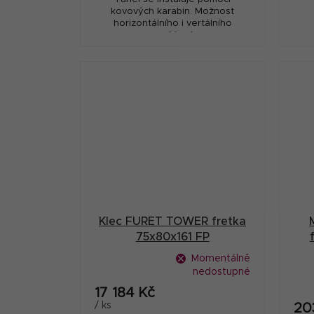
kovových karabin. Možnost
horizontálního i vertálního
zavěšení.
Klec FURET TOWER fretka
75x80x161 FP
Momentálně
nedostupné
17 184 Kč
/ ks
20