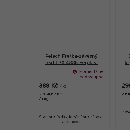
Pelech Fretka-závěsný
O
textil PA 4886 Ferplast
kr
Momentálně
nedostupné
388 Kč
29
/ ks
Měrná
Měr
2 984,62 Kč
2 61
cena:
cena
/ 1 kg
Záv
Stan pro fretky, ideální pro zábavu
a relaxaci.