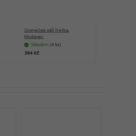
Domeček iglů fretka,
hlodavec
Skladem
(4 ks)
394 Kč