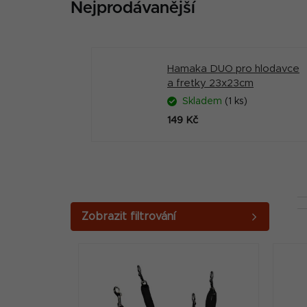
Nejprodávanější
Hamaka DUO pro hlodavce
a fretky 23x23cm
Skladem
(1 ks)
149 Kč
P
o
V
s
ý
t
p
r