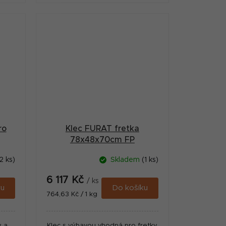
ro
Klec FURAT fretka
78x48x70cm FP
2 ks)
Skladem
(1 ks)
6 117 Kč
/ ks
ku
Do košíku
Měrná
764,63 Kč / 1 kg
cena:
y a
Klec s výbavou vhodná pro fretky,