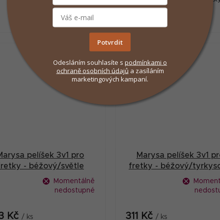
hlodavce
Potvrdit
Odesláním souhlasíte s
podmínkami
o
ochraně osobních údajů
a zasíláním
marketingových kampaní.
Marysa pelíšek 3v1 pro
Marysa pelíšek 3v1 pr
fretky - béžový/světle
fretky - béžový/tyrkys
růžový
Momentálně
Moment
nedostupné
nedost
3 Kč
311 Kč
/ ks
/ ks