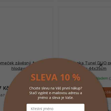
meček závěsný fretka,
Hamaka Tunel DUO p
hlodavec
fretky 44x35cm
SLEVA 10 %
Skladem
(4 ks)
Skladem
(
Chcete slevu na Váš první nákup?
7 Kč
293 Kč
/ ks
/ ks
Stačí vyplnit e-mailovou adresu a
Do košíku
Do koší
ná
Měrná
1,67 Kč / 1 kg
293 Kč / 1 ks
jméno a sleva je Vaše.
:
cena:
Oblíbená hamaka pro fretk