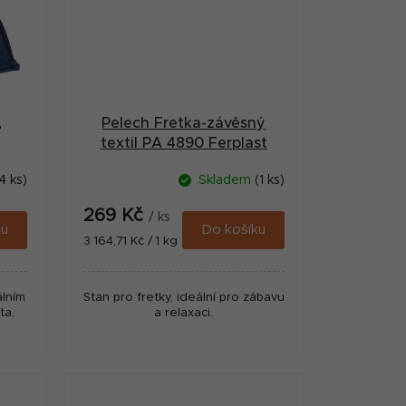
,
Pelech Fretka-závěsný
textil PA 4890 Ferplast
4 ks)
Skladem
(1 ks)
269 Kč
/ ks
ku
Do košíku
Měrná
3 164,71 Kč / 1 kg
cena:
álním
Stan pro fretky, ideální pro zábavu
ta,
a relaxaci.