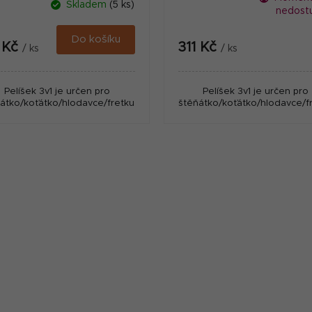
Skladem
(5 ks)
nedost
Do košíku
1 Kč
311 Kč
/ ks
/ ks
Pelíšek 3v1 je určen pro
Pelíšek 3v1 je určen pro
átko/koťátko/hlodavce/fretku.
štěňátko/koťátko/hlodavce/fr