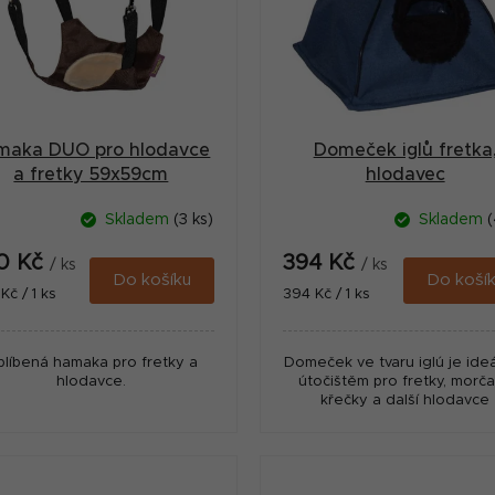
maka DUO pro hlodavce
Domeček iglů fretka
a fretky 59x59cm
hlodavec
Skladem
(3 ks)
Skladem
(
0 Kč
394 Kč
/ ks
/ ks
Do košíku
Do koší
ná
Měrná
Kč / 1 ks
394 Kč / 1 ks
:
cena:
líbená hamaka pro fretky a
Domeček ve tvaru iglú je ide
hlodavce.
útočištěm pro fretky, morča
křečky a další hlodavce