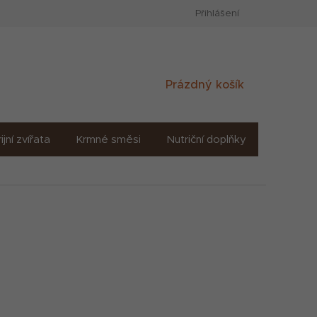
Přihlášení
Nákupní
Prázdný košík
košík
ijní zvířata
Krmné směsi
Nutriční doplňky
Sůl solné