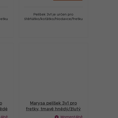
Pelíšek 3v1 je určen pro
etku.
štěňátko/koťátko/hlodavce/fretku.
o
Marysa pelíšek 3v1 pro
nědé
fretky, tmavě hnědý/žlutý
álně
Momentálně