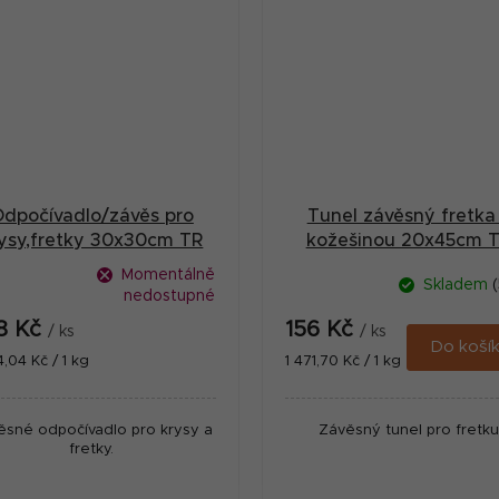
dpočívadlo/závěs pro
Tunel závěsný fretka
ysy,fretky 30x30cm TR
kožešinou 20x45cm 
Momentálně
Skladem
(
nedostupné
8 Kč
156 Kč
/ ks
/ ks
Do koší
ná
Měrná
4,04 Kč / 1 kg
1 471,70 Kč / 1 kg
:
cena:
ěsné odpočívadlo pro krysy a
Závěsný tunel pro fretku
fretky.