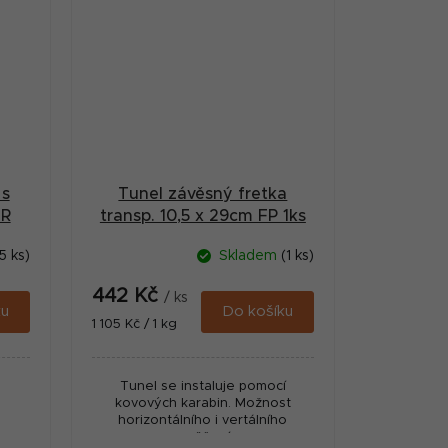
 s
Tunel závěsný fretka
TR
transp. 10,5 x 29cm FP 1ks
5 ks)
Skladem
(1 ks)
442 Kč
/ ks
ku
Do košíku
Měrná
1 105 Kč / 1 kg
cena:
Tunel se instaluje pomocí
kovových karabin. Možnost
horizontálního i vertálního
zavěšení.