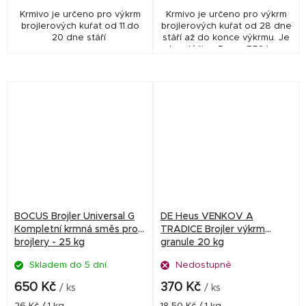
Krmivo je určeno pro výkrm
Krmivo je určeno pro výkrm
brojlerových kuřat od 11.do
brojlerových kuřat od 28 dne
20 dne stáří
stáří až do konce výkrmu. Je
bez léčiva. Pozn.: BR3 bez
léčiva lze podat krůtám, BR3
s léčivem se nesmí podat
krůtám
BOCUS Brojler Universal G
DE Heus VENKOV A
Kompletní krmná směs pro
TRADICE Brojler výkrm
brojlery - 25 kg
granule 20 kg
Skladem do 5 dní.
Nedostupné
650 Kč
370 Kč
/ ks
/ ks
Měrná
Měrná