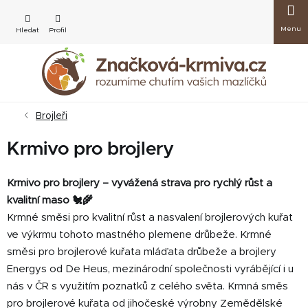
Přejít
Nákup
na
obsah
košík
Brojleři
Krmivo pro brojlery
Krmivo pro brojlery – vyvážená strava pro rychlý růst a
kvalitní maso 🐔🌾
Krmné směsi pro kvalitní růst a nasvalení brojlerových kuřat
ve výkrmu tohoto mastného plemene drůbeže. Krmné
směsi pro brojlerové kuřata mláďata drůbeže a brojlery
Energys od De Heus, mezinárodní společnosti vyrábějící i u
nás v ČR s využitím poznatků z celého světa. Krmná směs
pro brojlerové kuřata od jihočeské výrobny Zemědělské