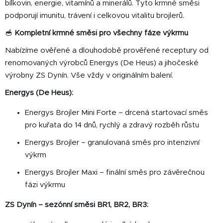
r
bílkovin, energie, vitamínů a minerálů. Tyto krmné směsi
v
podporují imunitu, trávení i celkovou vitalitu brojlerů.
k
y
🥣
Kompletní krmné směsi pro všechny fáze výkrmu
v
Nabízíme ověřené a dlouhodobě prověřené receptury od
ý
renomovaných výrobců Energys (De Heus) a jihočeské
p
výrobny ZS Dynín. Vše vždy v originálním balení.
i
s
Energys (De Heus):
u
Energys Brojler Mini Forte – drcená startovací směs
pro kuřata do 14 dnů, rychlý a zdravý rozběh růstu
Energys Brojler – granulovaná směs pro intenzivní
výkrm
Energys Brojler Maxi – finální směs pro závěrečnou
fázi výkrmu
ZS Dynín – sezónní směsi BR1, BR2, BR3: