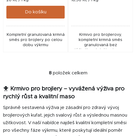
26 Kč / 1 kg
18,50 Kč / 1 kg
cena:
cena:
Do košíku
Kompletní granulovaná krmná
Krmivo pro brojlerovy,
směs pro brojlery po celou
kompletní krmná směs
dobu výkrmu
granulovaná bez
léčiv. Kompletní krmivo pro
výkrm brojlerových kuřat od
15. dne věku. Neobsahuje
kokcidiostatikum, a proto je...
8
položek celkem
O
v
🐥
Krmivo pro brojlery – vyvážená výživa pro
l
á
rychlý růst a kvalitní maso
d
Správně sestavená výživa je zásadní pro zdravý vývoj
a
brojlerových kuřat, jejich svalový růst a výslednou masnou
c
í
užitkovost. V naší nabídce najdeš kvalitní kompletní směsi
p
pro všechny fáze výkrmu, které poskytují ideální poměr