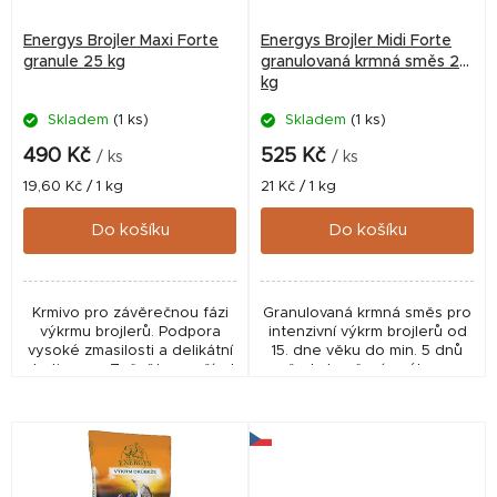
r
Energys Brojler Maxi Forte
Energys Brojler Midi Forte
o
granule 25 kg
granulovaná krmná směs 25
kg
d
Skladem
(1 ks)
Skladem
(1 ks)
u
k
490 Kč
525 Kč
/ ks
/ ks
t
Měrná
Měrná
19,60 Kč / 1 kg
21 Kč / 1 kg
cena:
cena:
ů
Do košíku
Do košíku
Krmivo pro závěrečnou fázi
Granulovaná krmná směs pro
výkrmu brojlerů. Podpora
intenzivní výkrm brojlerů od
vysoké zmasilosti a delikátní
15. dne věku do min. 5 dnů
chuti masa. Začněte používat
před ukončením výkrmu.
5 či více dnů před porážkou.
Obsažená kokcidiostatika
Neobsahuje kokcidiostatika. -
snižují mortalitu v průběhu
Rychlý...
výkrmu. Pro další...