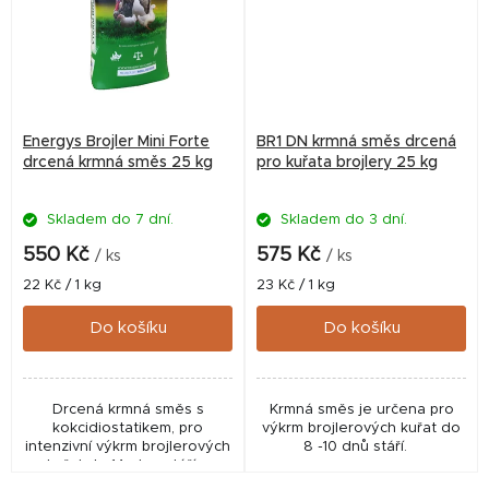
Energys Brojler Mini Forte
BR1 DN krmná směs drcená
drcená krmná směs 25 kg
pro kuřata brojlery 25 kg
Skladem do 7 dní.
Skladem do 3 dní.
550 Kč
575 Kč
/ ks
/ ks
Měrná
Měrná
22 Kč / 1 kg
23 Kč / 1 kg
cena:
cena:
Do košíku
Do košíku
Drcená krmná směs s
Krmná směs je určena pro
kokcidiostatikem, pro
výkrm brojlerových kuřat do
intenzivní výkrm brojlerových
8 -10 dnů stáří.
kuřat do 14. dne stáří a
podporu rychlého růstu a