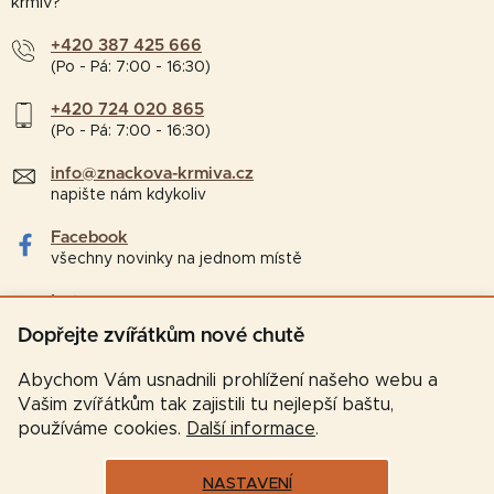
krmiv?
+420 387 425 666
(Po - Pá: 7:00 - 16:30)
+420 724 020 865
(Po - Pá: 7:00 - 16:30)
info@znackova-krmiva.cz
napište nám kdykoliv
Facebook
všechny novinky na jednom místě
Instagram
tipy a zajímavosti pro chovatele
Dopřejte zvířátkům nové chutě
Abychom Vám usnadnili prohlížení našeho webu a
Vašim zvířátkům tak zajistili tu nejlepší baštu,
používáme cookies.
Další informace
.
NASTAVENÍ