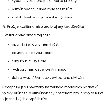
výborná volba pro malé i velké brojlery
přizpůsobené jednotlivým fázím růstu
stabilní kvalita od jihočeské výrobny
💪
Proč je kvalitní krmivo pro brojlery tak důležité
Kvalitní krmné směsi zajišťují:
optimální a rovnoměrný růst
pevnou a zdravou kostru
silný imunitní systém
rychlou zmasilost a kvalitní maso
dobré využití živin bez zbytečného plýtvání
Receptury jsou navrženy na základě moderních poznatků
výživy drůbeže a přizpůsobeny potřebám brojlerových kuřat
v jednotlivých etapách růstu.