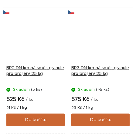
výborného zdravotního stavu
Vašich brojlerů. - rychlý...
BR2 DN krmná směs granule
BR3 DN krmná směs granule
pro brojlery 25 kg
pro brojlery 25 kg
Skladem
(5 ks)
Skladem
(>5 ks)
525 Kč
575 Kč
/ ks
/ ks
Měrná
Měrná
21 Kč / 1 kg
23 Kč / 1 kg
cena:
cena:
Do košíku
Do košíku