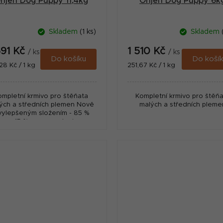
rijen Dog Puppy 11,4kg
Orijen Dog Puppy 6k
Skladem
(1 ks)
Skladem
591 Kč
1 510 Kč
/ ks
/ ks
Do košíku
Do koší
ná
Měrná
28 Kč / 1 kg
251,67 Kč / 1 kg
:
cena:
ompletní krmivo pro štěňata
Kompletní krmivo pro štěň
ých a středních plemen Nově
malých a středních pleme
vylepšeným složením - 85 %
asa; 15 % ovoce, zeleniny a
ylin; 0% obilovin a brambor