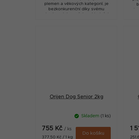
plemen a věkových kategorií, je
b
bezkonkurenční díky svému
obs
obsahu ryb lovených v chladných
vo
vodách kanadského severního
Pacifiku, které jsou nám...
Orijen Dog Senior 2kg
Skladem
(1 ks)
755 Kč
1 
/ ks
Do košíku
Měrná
Měr
377,50 Kč / 1 kg
251,