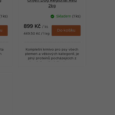
g
Orijen Dog Regional Red
2kg
(1 ks)
Skladem
(1 ks)
899 Kč
/ ks
ku
Do košíku
Měrná
449,50 Kč / 1 kg
cena:
ata
Kompletní krmivo pro psy všech
n
plemen a věkových kategoriíl, je
plný proteinů pocházejících z
hovězího, divokého kance,
bizona, jehněte a tradičního
kanadského vepřového....