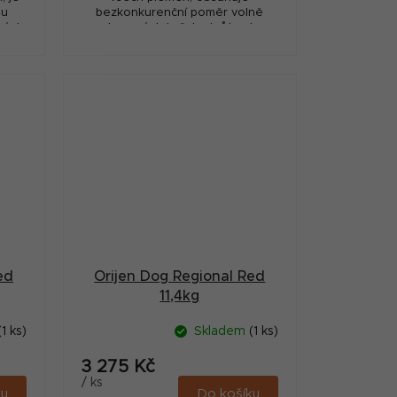
mu
bezkonkurenční poměr volně
ných
chovaných kuřat a krůt, ryb
ího
lovených v přírodních vodách a
vajec z hnízdních chovů.
ed
Orijen Dog Regional Red
11,4kg
(1 ks)
Skladem
(1 ks)
3 275 Kč
/ ks
ku
Do košíku