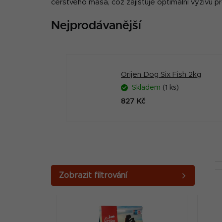
čerstvého masa, což zajišťuje optimální výživu 
Nejprodávanější
Orijen Dog Six Fish 2kg
Skladem
(1 ks)
827 Kč
P
o
V
s
ý
t