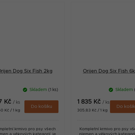
hnízdních chovů.
hnízdních chovů.
rijen Dog Six Fish 2kg
Orijen Dog Six Fish 6
Skladem
(1 ks)
Skladem
7 Kč
1 835 Kč
/ ks
/ ks
Do košíku
Do koší
ná
Měrná
50 Kč / 1 kg
305,83 Kč / 1 kg
:
cena:
mpletní krmivo pro psy všech
Kompletní krmivo pro psy v
men a věkových kategorií, je
plemen a věkových kategorií