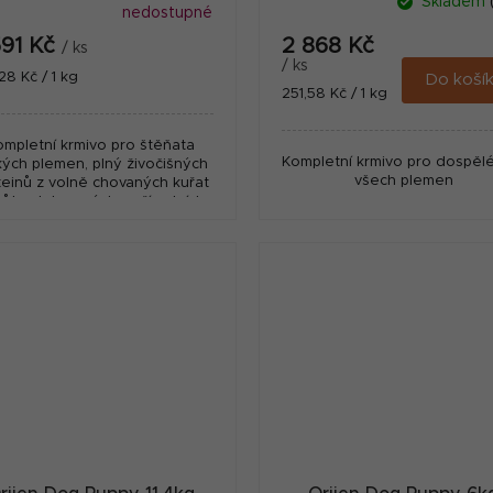
Skladem
nedostupné
591 Kč
2 868 Kč
/ ks
/ ks
ná
28 Kč / 1 kg
Do koší
Měrná
251,58 Kč / 1 kg
:
cena:
ompletní krmivo pro štěňata
Kompletní krmivo pro dospěl
kých plemen, plný živočišných
všech plemen
teinů z volně chovaných kuřat
růt, ryb lovených v přírodních
ch a vajec z hnízdních chovů.