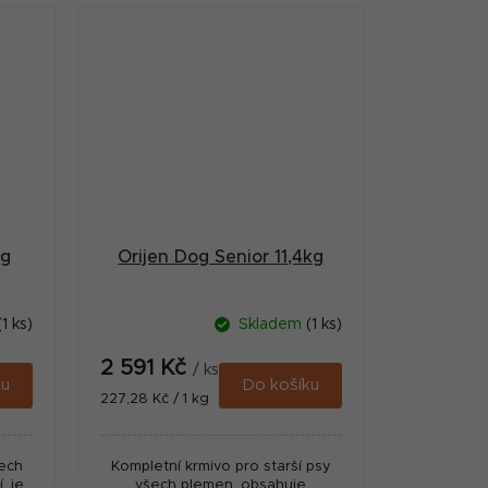
hnízdních chovů.
kg
Orijen Dog Senior 11,4kg
(1 ks)
Skladem
(1 ks)
2 591 Kč
/ ks
ku
Do košíku
Měrná
227,28 Kč / 1 kg
cena:
šech
Kompletní krmivo pro starší psy
, je
všech plemen, obsahuje