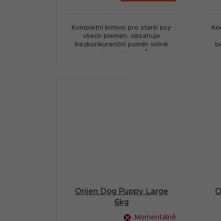
cena:
cena
Kompletní krmivo pro starší psy
Ko
všech plemen, obsahuje
bezkonkurenční poměr volně
b
chovaných kuřat a krůt, ryb
lovených v přírodních vodách a
lo
vajec z hnízdních chovů.
Orijen Dog Puppy Large
O
6kg
Momentálně