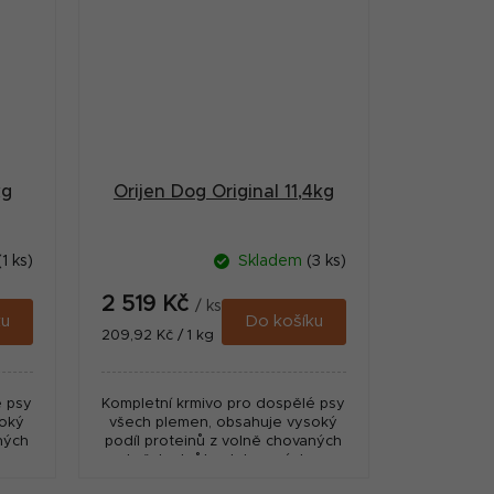
kg
Orijen Dog Original 11,4kg
(1 ks)
Skladem
(3 ks)
2 519 Kč
/ ks
ku
Do košíku
Měrná
209,92 Kč / 1 kg
cena:
é psy
Kompletní krmivo pro dospělé psy
soký
všech plemen, obsahuje vysoký
ných
podíl proteinů z volně chovaných
 v
kuřat a krůt, ryb lovených v
 z
prírodních vodách a vajec z