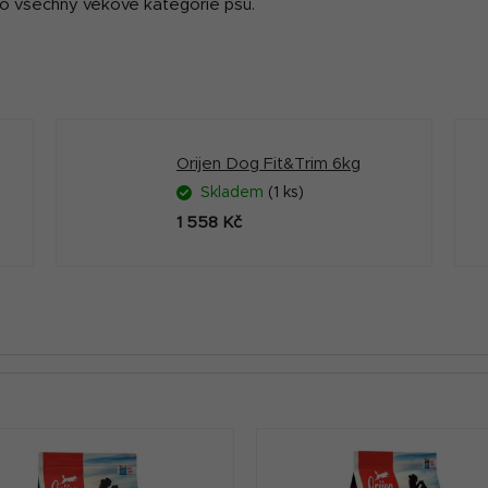
pro všechny věkové kategorie psů.
Orijen Dog Fit&Trim 6kg
Skladem
(1 ks)
1 558 Kč