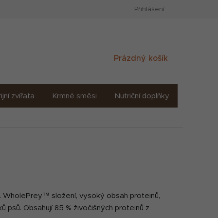
Přihlášení
Nákupní
Prázdný košík
košík
ijní zvířata
Krmné směsi
Nutriční doplňky
Sůl solné
h. WholePrey™ složení, vysoký obsah proteinů,
ů psů. Obsahují 85 % živočišných proteinů z