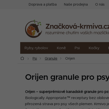
Přejít
Doprava a platba
Naše prodejna
O nás
na
obsah
Ryby, rybolov
Koně
Psi
Kočky
Domů
Psi
Granule
Orijen
Orijen granule pro ps
Orijen – superprémiové kanadské granule pro psy
Biologically Appropriate™ receptury bez obilov
přirozená strava pro psy všech plemen. Krmivo j