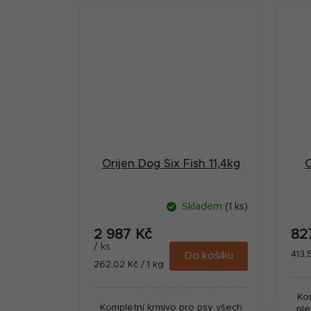
hnízdních chovů.
Orijen Dog Six Fish 11,4kg
O
Skladem
(1 ks)
2 987 Kč
82
/ ks
Měr
413,
Do košíku
Měrná
262,02 Kč / 1 kg
cena
cena:
Ko
Kompletní krmivo pro psy všech
ple