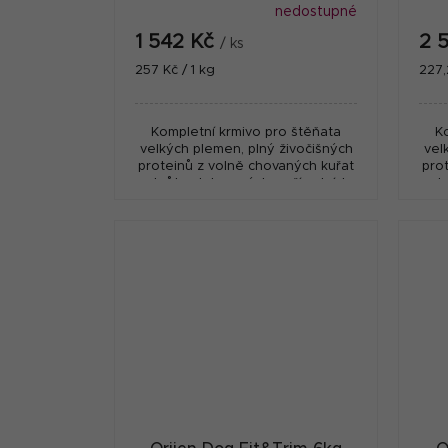
nedostupné
1 542 Kč
2 
/ ks
Měrná
Měr
257 Kč / 1 kg
227,
cena:
cena
Kompletní krmivo pro štěňata
K
velkých plemen, plný živočišných
vel
proteinů z volně chovaných kuřat
pro
a krůt, ryb lovených v přírodních
a k
vodách a vajec z hnízdních chovů.
vodá