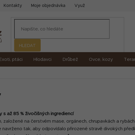
Kontakty
Moje objednávka
Využití umělé inteligence (AI)
HLEDAT
Exoti, ptáci
Hlodavci
Drůbež
Ovce, kozy
Terar
y
 s až 85 % živočišných ingrediencí
in, založené na čerstvém mase, orgánech, chrupavkách a rybác
e navrženo tak, aby odpovídalo přirozené stravě divokých předk