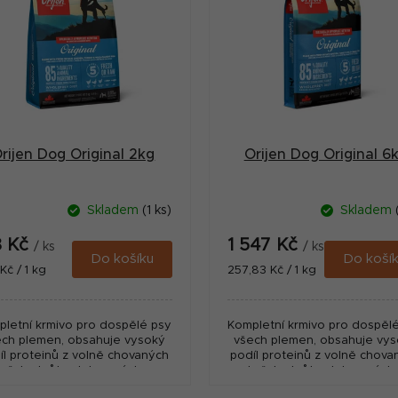
rijen Dog Original 2kg
Orijen Dog Original 6
Skladem
(1 ks)
Skladem
8 Kč
1 547 Kč
/ ks
/ ks
Do košíku
Do koší
ná
Měrná
Kč / 1 kg
257,83 Kč / 1 kg
:
cena:
letní krmivo pro dospělé psy
Kompletní krmivo pro dospěl
ech plemen, obsahuje vysoký
všech plemen, obsahuje vy
íl proteinů z volně chovaných
podíl proteinů z volně chova
kuřat a krůt, ryb lovených v
kuřat a krůt, ryb lovených
prírodních vodách a vajec z
prírodních vodách a vajec