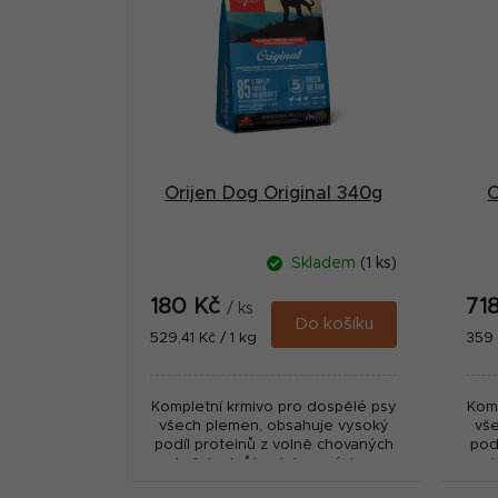
p
r
i
a
s
n
p
n
r
í
Orijen Dog Original 340g
O
o
p
d
a
Skladem
(1 ks)
u
n
180 Kč
71
k
/ ks
e
Do košíku
Měrná
Měr
529,41 Kč / 1 kg
359 
t
cena:
cena
l
ů
Kompletní krmivo pro dospělé psy
Komp
všech plemen, obsahuje vysoký
vš
podíl proteinů z volně chovaných
pod
kuřat a krůt, ryb lovených v
prírodních vodách a vajec z