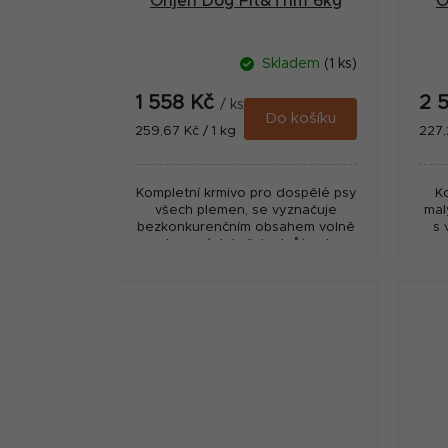
Orijen Dog Fit&Trim 6kg
O
Skladem
(1 ks)
1 558 Kč
2 
/ ks
Do košíku
Měrná
Měr
259,67 Kč / 1 kg
227,
cena:
cena
Kompletní krmivo pro dospělé psy
K
všech plemen, se vyznačuje
mal
bezkonkurenčním obsahem volně
s 
chovaných kuřat a krůt, ryb
m
lovených v přírodních vodách a
b
vajec z hnízdních chovů, vše...