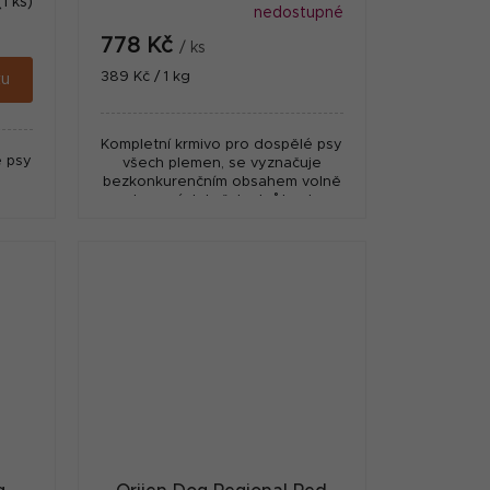
(1 ks)
nedostupné
778 Kč
/ ks
Měrná
389 Kč / 1 kg
ku
cena:
Kompletní krmivo pro dospělé psy
é psy
všech plemen, se vyznačuje
bezkonkurenčním obsahem volně
chovaných kuřat a krůt, ryb
lovených v přírodních vodách a
vajec z hnízdních chovů, vše...