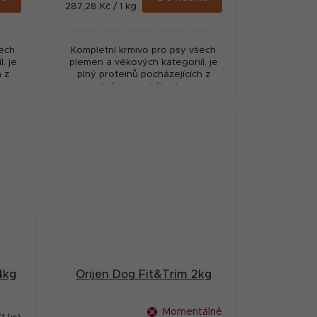
Měrná
287,28 Kč / 1 kg
cena:
šech
Kompletní krmivo pro psy všech
, je
plemen a věkových kategoriíl, je
 z
plný proteinů pocházejících z
,
hovězího, divokého kance,
ho
bizona, jehněte a tradičního
Í...
kanadského vepřového.HOVĚZÍ...
4kg
Orijen Dog Fit&Trim 2kg
Momentálně